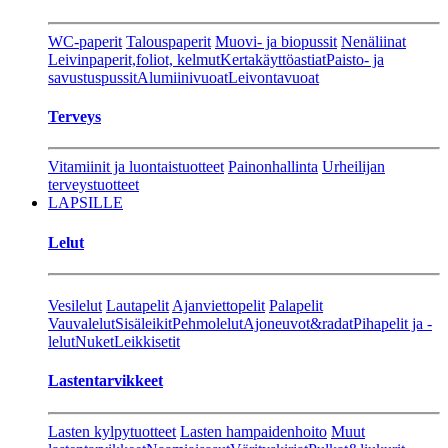
WC-paperit
Talouspaperit
Muovi- ja biopussit
Nenäliinat
Leivinpaperit,foliot, kelmut
Kertakäyttöastiat
Paisto- ja
savustuspussit
Alumiinivuoat
Leivontavuoat
Terveys
Vitamiinit ja luontaistuotteet
Painonhallinta
Urheilijan
terveystuotteet
LAPSILLE
Lelut
Vesilelut
Lautapelit
Ajanviettopelit
Palapelit
Vauvalelut
Sisäleikit
Pehmolelut
Ajoneuvot&radat
Pihapelit ja -
lelut
Nuket
Leikkisetit
Lastentarvikkeet
Lasten kylpytuotteet
Lasten hampaidenhoito
Muut