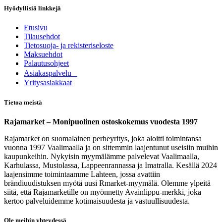
Hyödyllisiä linkkejä
Etusivu
Tilausehdot
Tietosuoja- ja rekisteriseloste
Maksuehdot
Palautusohjeet
Asia​k​aspalvelu
​Yritysasiakkaat
Tietoa meistä
Rajamarket – Monipuolinen ostoskokemus vuodesta 1997
Rajamarket on suomalainen perheyritys, joka aloitti toimintansa
vuonna 1997 Vaalimaalla ja on sittemmin laajentunut useisiin muihin
kaupunkeihin. Nykyisin myymälämme palvelevat Vaalimaalla,
Karhulassa, Mustolassa, Lappeenrannassa ja Imatralla. Kesällä 2024
laajensimme toimintaamme Lahteen, jossa avattiin
brändiuudistuksen myötä uusi Rmarket-myymälä. Olemme ylpeitä
siitä, että Rajamarketille on myönnetty Avainlippu-merkki, joka
kertoo palveluidemme kotimaisuudesta ja vastuullisuudesta.
Ole meihin yhteydessä