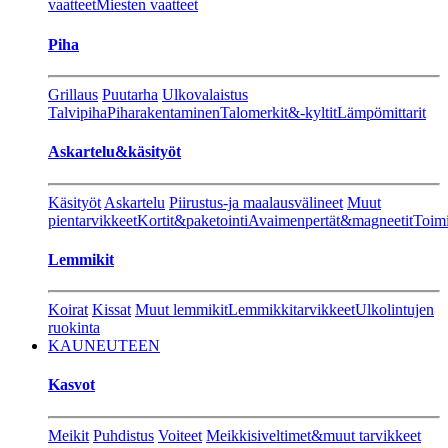
vaatteet
Miesten vaatteet
Piha
Grillaus
Puutarha
Ulkovalaistus
Talvipiha
Piharakentaminen
Talomerkit&-kyltit
Lämpömittarit
Askartelu&käsityöt
Käsityöt
Askartelu
Piirustus-ja maalausvälineet
Muut
pientarvikkeet
Kortit&paketointi
Avaimenpertät&magneetit
Toimi
Lemmikit
Koirat
Kissat
Muut lemmikit
Lemmikkitarvikkeet
Ulkolintujen
ruokinta
KAUNEUTEEN
Kasvot
Meikit
Puhdistus
Voiteet
Meikkisiveltimet&muut tarvikkeet