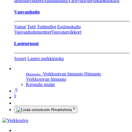
lastentarvikkeet
Naamiaisasut
Värityskirjat
Pulkat&liukurit
Vauvanhoito
Vaipat
Tutit
Tuttipullot
Ensiruokailu
Vauvanhoitotuotteet
Vauvatarvikkeet
Lastenruoat
Soseet
Lasten purkkiruoka
Verkkosivun hinnasto
Hinnasto
Hinnasto:
Verkkosivun hinnasto
Kirjaudu sisään
0
0
0