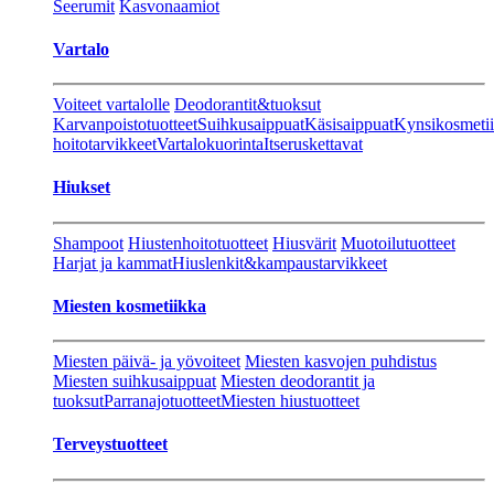
Seerumit
Kasvonaamiot
Vartalo
Voiteet vartalolle
Deodorantit&tuoksut
Karvanpoistotuotteet
Suihkusaippuat
Käsisaippuat
Kynsikosmeti
hoitotarvikkeet
Vartalokuorinta
Itseruskettavat
Hiukset
Shampoot
Hiustenhoitotuotteet
Hiusvärit
Muotoilutuotteet
Harjat ja kammat
Hiuslenkit&kampaustarvikkeet
Miesten kosmetiikka
Miesten päivä- ja yövoiteet
Miesten kasvojen puhdistus
Miesten suihkusaippuat
Miesten deodorantit ja
tuoksut
Parranajotuotteet
Miesten hiustuotteet
Terveystuotteet