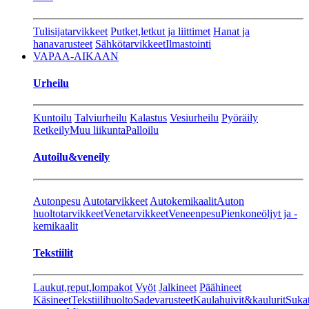
Tulisijatarvikkeet
Putket,letkut ja liittimet
Hanat ja
hanavarusteet
Sähkötarvikkeet
Ilmastointi
VAPAA-AIKAAN
Urheilu
Kuntoilu
Talviurheilu
Kalastus
Vesiurheilu
Pyöräily
Retkeily
Muu liikunta
Palloilu
Autoilu&veneily
Autonpesu
Autotarvikkeet
Autokemikaalit
Auton
huoltotarvikkeet
Venetarvikkeet
Veneenpesu
Pienkoneöljyt ja -
kemikaalit
Tekstiilit
Laukut,reput,lompakot
Vyöt
Jalkineet
Päähineet
Käsineet
Tekstiilihuolto
Sadevarusteet
Kaulahuivit&kaulurit
Suka