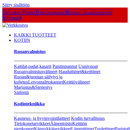
Siirry sisältöön
Tarjoukset
Outlet
Yritysasiakkaat
Rmarket
Asiakaspalvelu
Myymälät
KAIKKI TUOTTEET
KOTIIN
Ruoanvalmistus
Kattilat,padat,kasarit
Paistinpannut
Uunivuoat
Ruoanvalmistusvälineet
Hauduttimet&keittimet
Ruoan&juoman säilytys ja
kuljetus
Leivonta
Irtokannet
Keittiövälineet
Marjastus&Sienestys
Säilöntä
Kodintekniikka
Kauneus- ja hyvinvointilaitteet
Kodin turvallisuus
Tietokonetarvikkeet
Äänentoisto
Keittiön
pienkoneet
Kännykkätarvikkeet
Lämmittimet
Tuulettimet
Paristot