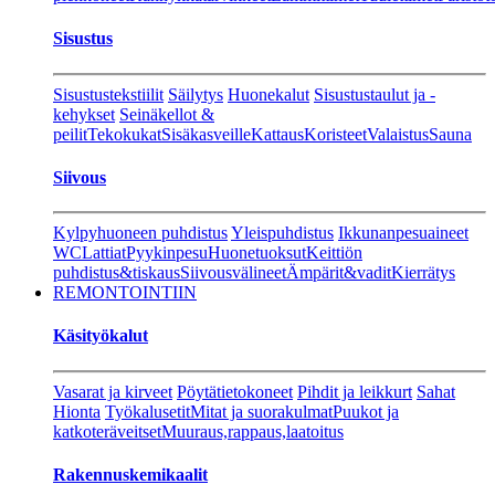
Sisustus
Sisustustekstiilit
Säilytys
Huonekalut
Sisustustaulut ja -
kehykset
Seinäkellot &
peilit
Tekokukat
Sisäkasveille
Kattaus
Koristeet
Valaistus
Sauna
Siivous
Kylpyhuoneen puhdistus
Yleispuhdistus
Ikkunanpesuaineet
WC
Lattiat
Pyykinpesu
Huonetuoksut
Keittiön
puhdistus&tiskaus
Siivousvälineet
Ämpärit&vadit
Kierrätys
REMONTOINTIIN
Käsityökalut
Vasarat ja kirveet
Pöytätietokoneet
Pihdit ja leikkurt
Sahat
Hionta
Työkalusetit
Mitat ja suorakulmat
Puukot ja
katkoteräveitset
Muuraus,rappaus,laatoitus
Rakennuskemikaalit