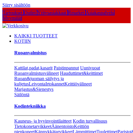
Siirry sisältöön
Tarjoukset
Outlet
Yritysasiakkaat
Rmarket
Asiakaspalvelu
Myymälät
KAIKKI TUOTTEET
KOTIIN
Ruoanvalmistus
Kattilat,padat,kasarit
Paistinpannut
Uunivuoat
Ruoanvalmistusvälineet
Hauduttimet&keittimet
Ruoan&juoman säilytys ja
kuljetus
Leivonta
Irtokannet
Keittiövälineet
Marjastus&Sienestys
Säilöntä
Kodintekniikka
Kauneus- ja hyvinvointilaitteet
Kodin turvallisuus
Tietokonetarvikkeet
Äänentoisto
Keittiön
pienkoneet
Kännykkätarvikkeet
Lämmittimet
Tuulettimet
Paristot