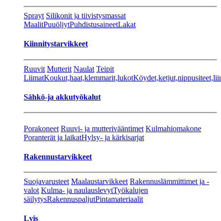
Sprayt
Silikonit ja tiivistysmassat
Maalit
Puuöljyt
Puhdistusaineet
Lakat
Kiinnitystarvikkeet
Ruuvit
Mutterit
Naulat
Teipit
Liimat
Koukut,haat,klemmarit,lukot
Köydet,ketjut,nippusiteet,lii
Sähkö-ja akkutyökalut
Porakoneet
Ruuvi- ja mutterivääntimet
Kulmahiomakone
Poranterät ja laikat
Hylsy- ja kärkisarjat
Rakennustarvikkeet
Suojavarusteet
Maalaustarvikkeet
Rakennuslämmittimet ja -
valot
Kulma- ja naulauslevyt
Työkalujen
säilytys
Rakennuspaljut
Pintamateriaalit
Lvis