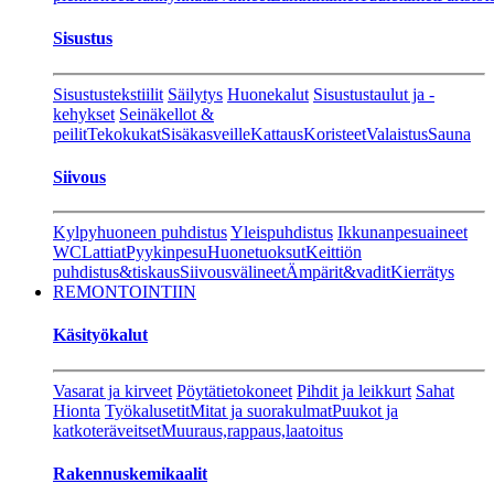
Sisustus
Sisustustekstiilit
Säilytys
Huonekalut
Sisustustaulut ja -
kehykset
Seinäkellot &
peilit
Tekokukat
Sisäkasveille
Kattaus
Koristeet
Valaistus
Sauna
Siivous
Kylpyhuoneen puhdistus
Yleispuhdistus
Ikkunanpesuaineet
WC
Lattiat
Pyykinpesu
Huonetuoksut
Keittiön
puhdistus&tiskaus
Siivousvälineet
Ämpärit&vadit
Kierrätys
REMONTOINTIIN
Käsityökalut
Vasarat ja kirveet
Pöytätietokoneet
Pihdit ja leikkurt
Sahat
Hionta
Työkalusetit
Mitat ja suorakulmat
Puukot ja
katkoteräveitset
Muuraus,rappaus,laatoitus
Rakennuskemikaalit