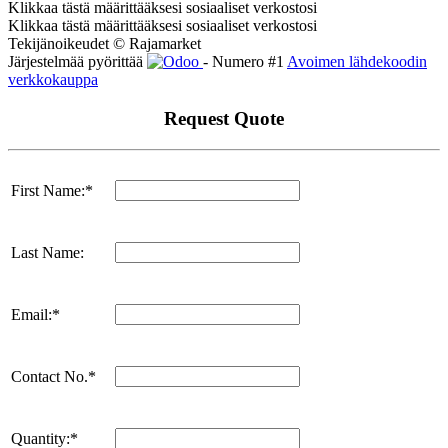
Klikkaa tästä määrittääksesi sosiaaliset verkostosi
Klikkaa tästä määrittääksesi sosiaaliset verkostosi
Tekijänoikeudet © Rajamarket
Järjestelmää pyörittää
- Numero #1
Avoimen lähdekoodin
verkkokauppa
Request Quote
First Name:*
Last Name:
Email:*
Contact No.*
Quantity:*