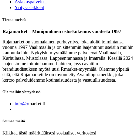
Asia​k​aspalvelu
​Yritysasiakkaat
Tietoa meistä
Rajamarket – Monipuolinen ostoskokemus vuodesta 1997
Rajamarket on suomalainen perheyritys, joka aloitti toimintansa
vuonna 1997 Vaalimaalla ja on sittemmin laajentunut useisiin muihin
kaupunkeihin. Nykyisin myymälämme palvelevat Vaalimaalla,
Karhulassa, Mustolassa, Lappeenrannassa ja Imatralla. Kesällä 2024
laajensimme toimintaamme Lahteen, jossa avattiin
brändiuudistuksen myötä uusi Rmarket-myymälä. Olemme ylpeitä
siitä, että Rajamarketille on myönnetty Avainlippu-merkki, joka
kertoo palveluidemme kotimaisuudesta ja vastuullisuudesta.
Ole meihin yhteydessä
info@r
market.fi
Seuraa meitä
Klikkaa tästä määrittääksesi sosiaaliset verkostosi