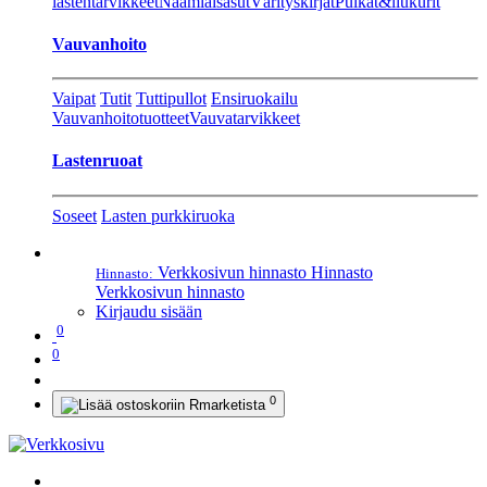
lastentarvikkeet
Naamiaisasut
Värityskirjat
Pulkat&liukurit
Vauvanhoito
Vaipat
Tutit
Tuttipullot
Ensiruokailu
Vauvanhoitotuotteet
Vauvatarvikkeet
Lastenruoat
Soseet
Lasten purkkiruoka
Verkkosivun hinnasto
Hinnasto
Hinnasto:
Verkkosivun hinnasto
Kirjaudu sisään
0
0
0