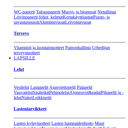
WC-paperit
Talouspaperit
Muovi- ja biopussit
Nenäliinat
Leivinpaperit,foliot, kelmut
Kertakäyttöastiat
Paisto- ja
savustuspussit
Alumiinivuoat
Leivontavuoat
Terveys
Vitamiinit ja luontaistuotteet
Painonhallinta
Urheilijan
terveystuotteet
LAPSILLE
Lelut
Vesilelut
Lautapelit
Ajanviettopelit
Palapelit
Vauvalelut
Sisäleikit
Pehmolelut
Ajoneuvot&radat
Pihapelit ja -
lelut
Nuket
Leikkisetit
Lastentarvikkeet
Lasten kylpytuotteet
Lasten hampaidenhoito
Muut