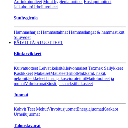
Aurinkotuotteet
Muut hygieniatuotteet
Ensiaputuotteet
Jalkahoito
Urheiluvoiteet
Suuhygienia
Hammasharjat
Hammastahnat
Hammaslangat & hammastikut
Suuvedet
PÄIVITTÄISTUOTTEET
Elintarvikkeet
Kuivatuotteet
Leivät,keksit&leivonnaiset
Texmex
Säilykkeet
Kastikkeet
Makeiset
Mausteet
Hillot
Makkarat, nakit,
pekonit,leikkeleet
Liha- ja kasviproteiinit
Maitotuotteet ja
munat
Valmisruoat
Sipsit ja snacksit
Pakasteet
Juomat
Kahvit
Teet
Mehut
Virvoitusjuomat
Energiajuomat
Kaakaot
Urheilujuomat
Taloustavarat