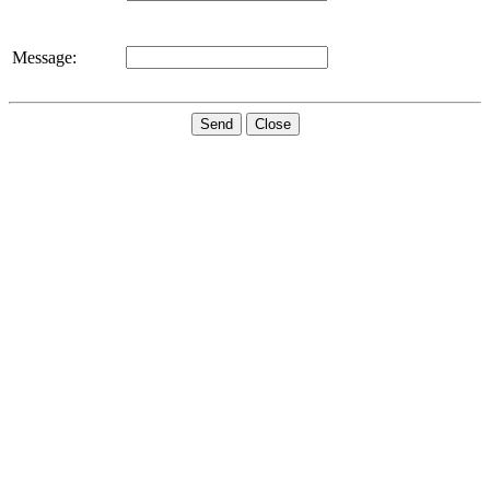
Message:
Send
Close