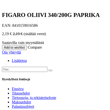
FIGARO OLIIVI 340/200G PAPRIKA
EAN:
8410159016586
2,19
€
2,19
€
(sisältää verot)
Saatavilla vain myymälästä
Compare
Add to wishlist
Ota yhteyttä
Lisätietoa
Hyödyllisiä linkkejä
Etusivu
Tilausehdot
Tietosuoja- ja rekisteriseloste
Maksuehdot
Palautusohjeet