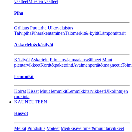
vaatteet
Miesten vaatteet
Piha
Grillaus
Puutarha
Ulkovalaistus
Talvipiha
Piharakentaminen
Talomerkit&-kyltit
Lämpömittarit
Askartelu&käsityöt
Käsityöt
Askartelu
Piirustus-ja maalausvälineet
Muut
pientarvikkeet
Kortit&paketointi
Avaimenpertät&magneetit
Toimi
Lemmikit
Koirat
Kissat
Muut lemmikit
Lemmikkitarvikkeet
Ulkolintujen
ruokinta
KAUNEUTEEN
Kasvot
Meikit
Puhdistus
Voiteet
Meikkisiveltimet&muut tarvikkeet