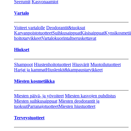
Seerumit
Kasvonaamiot
Vartalo
Voiteet vartalolle
Deodorantit&tuoksut
Karvanpoistotuotteet
Suihkusaippuat
Käsisaippuat
Kynsikosmeti
hoitotarvikkeet
Vartalokuorinta
Itseruskettavat
Hiukset
Shampoot
Hiustenhoitotuotteet
Hiusvärit
Muotoilutuotteet
Harjat ja kammat
Hiuslenkit&kampaustarvikkeet
Miesten kosmetiikka
Miesten päivä- ja yövoiteet
Miesten kasvojen puhdistus
Miesten suihkusaippuat
Miesten deodorantit ja
tuoksut
Parranajotuotteet
Miesten hiustuotteet
Terveystuotteet