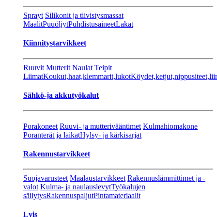
Sprayt
Silikonit ja tiivistysmassat
Maalit
Puuöljyt
Puhdistusaineet
Lakat
Kiinnitystarvikkeet
Ruuvit
Mutterit
Naulat
Teipit
Liimat
Koukut,haat,klemmarit,lukot
Köydet,ketjut,nippusiteet,lii
Sähkö-ja akkutyökalut
Porakoneet
Ruuvi- ja mutterivääntimet
Kulmahiomakone
Poranterät ja laikat
Hylsy- ja kärkisarjat
Rakennustarvikkeet
Suojavarusteet
Maalaustarvikkeet
Rakennuslämmittimet ja -
valot
Kulma- ja naulauslevyt
Työkalujen
säilytys
Rakennuspaljut
Pintamateriaalit
Lvis