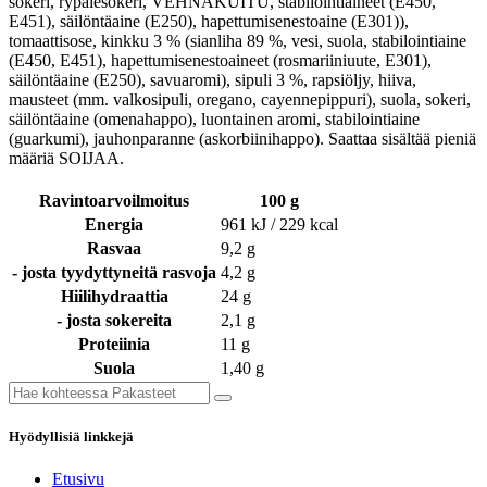
sokeri, rypälesokeri, VEHNÄKUITU, stabilointiaineet (E450,
E451), säilöntäaine (E250), hapettumisenestoaine (E301)),
tomaattisose, kinkku 3 % (sianliha 89 %, vesi, suola, stabilointiaine
(E450, E451), hapettumisenestoaineet (rosmariiniuute, E301),
säilöntäaine (E250), savuaromi), sipuli 3 %, rapsiöljy, hiiva,
mausteet (mm. valkosipuli, oregano, cayennepippuri), suola, sokeri,
säilöntäaine (omenahappo), luontainen aromi, stabilointiaine
(guarkumi), jauhonparanne (askorbiinihappo). Saattaa sisältää pieniä
määriä SOIJAA.
Ravintoarvoilmoitus
100 g
Energia
961 kJ / 229 kcal
Rasvaa
9,2 g
- josta tyydyttyneitä rasvoja
4,2 g
Hiilihydraattia
24 g
- josta sokereita
2,1 g
Proteiinia
11 g
Suola
1,40 g
Hyödyllisiä linkkejä
Etusivu