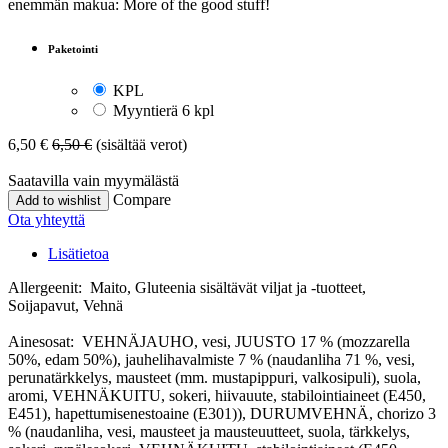
enemmän makua: More of the good stuff!
Paketointi
KPL
Myyntierä 6 kpl
6,50
€
6,50
€
(sisältää verot)
Saatavilla vain myymälästä
Compare
Add to wishlist
Ota yhteyttä
Lisätietoa
Allergeenit: Maito, Gluteenia sisältävät viljat ja -tuotteet,
Soijapavut, Vehnä
Ainesosat: VEHNÄJAUHO, vesi, JUUSTO 17 % (mozzarella
50%, edam 50%), jauhelihavalmiste 7 % (naudanliha 71 %, vesi,
perunatärkkelys, mausteet (mm. mustapippuri, valkosipuli), suola,
aromi, VEHNÄKUITU, sokeri, hiivauute, stabilointiaineet (E450,
E451), hapettumisenestoaine (E301)), DURUMVEHNÄ, chorizo 3
% (naudanliha, vesi, mausteet ja mausteuutteet, suola, tärkkelys,