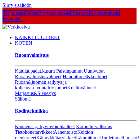
Siirry sisältöön
Tarjoukset
Outlet
Yritysasiakkaat
Rmarket
Asiakaspalvelu
Myymälät
KAIKKI TUOTTEET
KOTIIN
Ruoanvalmistus
Kattilat,padat,kasarit
Paistinpannut
Uunivuoat
Ruoanvalmistusvälineet
Hauduttimet&keittimet
Ruoan&juoman säilytys ja
kuljetus
Leivonta
Irtokannet
Keittiövälineet
Marjastus&Sienestys
Säilöntä
Kodintekniikka
Kauneus- ja hyvinvointilaitteet
Kodin turvallisuus
Tietokonetarvikkeet
Äänentoisto
Keittiön
pienkoneet
Kännykkätarvikkeet
Lämmittimet
Tuulettimet
Paristot