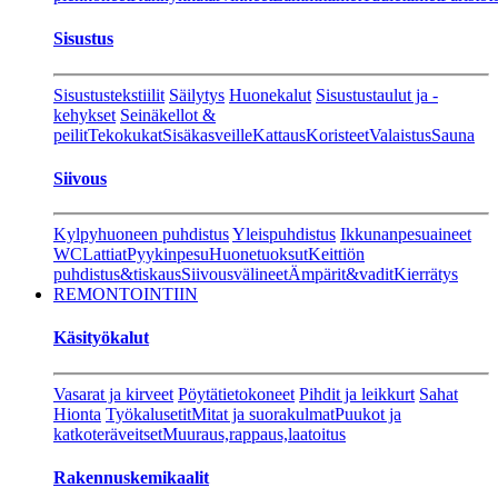
Sisustus
Sisustustekstiilit
Säilytys
Huonekalut
Sisustustaulut ja -
kehykset
Seinäkellot &
peilit
Tekokukat
Sisäkasveille
Kattaus
Koristeet
Valaistus
Sauna
Siivous
Kylpyhuoneen puhdistus
Yleispuhdistus
Ikkunanpesuaineet
WC
Lattiat
Pyykinpesu
Huonetuoksut
Keittiön
puhdistus&tiskaus
Siivousvälineet
Ämpärit&vadit
Kierrätys
REMONTOINTIIN
Käsityökalut
Vasarat ja kirveet
Pöytätietokoneet
Pihdit ja leikkurt
Sahat
Hionta
Työkalusetit
Mitat ja suorakulmat
Puukot ja
katkoteräveitset
Muuraus,rappaus,laatoitus
Rakennuskemikaalit