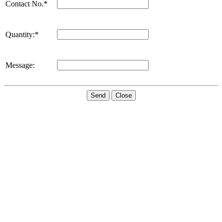
Contact No.*
Quantity:*
Message:
Send
Close