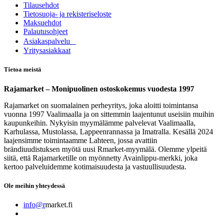
Tilausehdot
Tietosuoja- ja rekisteriseloste
Maksuehdot
Palautusohjeet
Asia​k​aspalvelu
​Yritysasiakkaat
Tietoa meistä
Rajamarket – Monipuolinen ostoskokemus vuodesta 1997
Rajamarket on suomalainen perheyritys, joka aloitti toimintansa
vuonna 1997 Vaalimaalla ja on sittemmin laajentunut useisiin muihin
kaupunkeihin. Nykyisin myymälämme palvelevat Vaalimaalla,
Karhulassa, Mustolassa, Lappeenrannassa ja Imatralla. Kesällä 2024
laajensimme toimintaamme Lahteen, jossa avattiin
brändiuudistuksen myötä uusi Rmarket-myymälä. Olemme ylpeitä
siitä, että Rajamarketille on myönnetty Avainlippu-merkki, joka
kertoo palveluidemme kotimaisuudesta ja vastuullisuudesta.
Ole meihin yhteydessä
info@r
market.fi