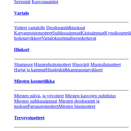
Seerumit
Kasvonaamiot
Vartalo
Voiteet vartalolle
Deodorantit&tuoksut
Karvanpoistotuotteet
Suihkusaippuat
Käsisaippuat
Kynsikosmeti
hoitotarvikkeet
Vartalokuorinta
Itseruskettavat
Hiukset
Shampoot
Hiustenhoitotuotteet
Hiusvärit
Muotoilutuotteet
Harjat ja kammat
Hiuslenkit&kampaustarvikkeet
Miesten kosmetiikka
Miesten päivä- ja yövoiteet
Miesten kasvojen puhdistus
Miesten suihkusaippuat
Miesten deodorantit ja
tuoksut
Parranajotuotteet
Miesten hiustuotteet
Terveystuotteet