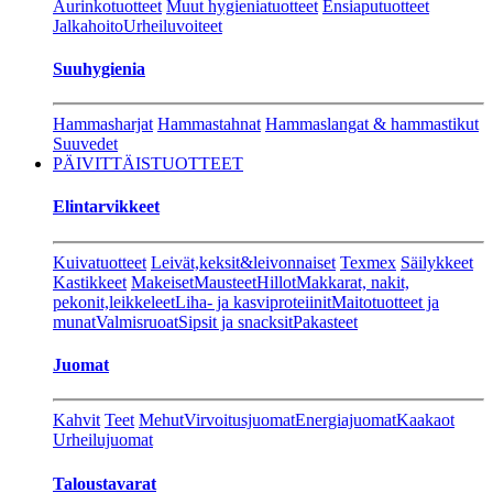
Aurinkotuotteet
Muut hygieniatuotteet
Ensiaputuotteet
Jalkahoito
Urheiluvoiteet
Suuhygienia
Hammasharjat
Hammastahnat
Hammaslangat & hammastikut
Suuvedet
PÄIVITTÄISTUOTTEET
Elintarvikkeet
Kuivatuotteet
Leivät,keksit&leivonnaiset
Texmex
Säilykkeet
Kastikkeet
Makeiset
Mausteet
Hillot
Makkarat, nakit,
pekonit,leikkeleet
Liha- ja kasviproteiinit
Maitotuotteet ja
munat
Valmisruoat
Sipsit ja snacksit
Pakasteet
Juomat
Kahvit
Teet
Mehut
Virvoitusjuomat
Energiajuomat
Kaakaot
Urheilujuomat
Taloustavarat