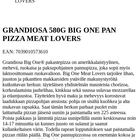
LOVERS
GRANDIOSA 580G BIG ONE PAN
PIZZA MEAT LOVERS
EAN:
7039010573610
Grandiosa Big One® pakastepizza on amerikkalaistyylinen,
mehevä, ruokaisa ja paksupohjainen pannupizza, joka sopii myös
laktoosittomaan ruokavalioon. Big One Meat Lovers tarjoilee lihan,
juuston ja pikanttien makkaroiden ystäville makunystyröitä
kutkuttavan herkun: täyteläisen yhdistelmän mausteista chorizoa,
korkealaatuista jauhelihaa, kinkkua sekä suussa sulavaa mozzarellaa
ja edamjuustoa. Täytteiden hyvä maku ja mehevyys korostuvat
laadukkaan pizzapohjan ansiosta: pohja on sisältä kuohkea ja alta
mukavan rapsakka. Saat tämän herkun parhaat puolet esiin
laittamalla pizzan jäisenä uuniin ja paistamalla sen 225 asteessa.
Poista pakkaus ja lämmitä pizzaa uunipellillä uunin keskiosassa noin
14-17 minuuttia tai kunnes juusto on sulanut ja saanut
kullankeltaisen värin. Todella rapean lopputuloksen saat paistamalla
pizzan ritilän päällä. Big One pannupizzoissa on enemmän kokoa ja