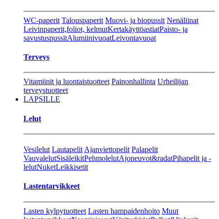
WC-paperit
Talouspaperit
Muovi- ja biopussit
Nenäliinat
Leivinpaperit,foliot, kelmut
Kertakäyttöastiat
Paisto- ja
savustuspussit
Alumiinivuoat
Leivontavuoat
Terveys
Vitamiinit ja luontaistuotteet
Painonhallinta
Urheilijan
terveystuotteet
LAPSILLE
Lelut
Vesilelut
Lautapelit
Ajanviettopelit
Palapelit
Vauvalelut
Sisäleikit
Pehmolelut
Ajoneuvot&radat
Pihapelit ja -
lelut
Nuket
Leikkisetit
Lastentarvikkeet
Lasten kylpytuotteet
Lasten hampaidenhoito
Muut