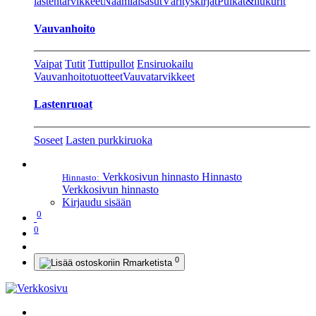
lastentarvikkeet
Naamiaisasut
Värityskirjat
Pulkat&liukurit
Vauvanhoito
Vaipat
Tutit
Tuttipullot
Ensiruokailu
Vauvanhoitotuotteet
Vauvatarvikkeet
Lastenruoat
Soseet
Lasten purkkiruoka
Verkkosivun hinnasto
Hinnasto
Hinnasto:
Verkkosivun hinnasto
Kirjaudu sisään
0
0
0