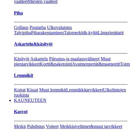
vaatteet
Miesten vaatteet
Piha
Grillaus
Puutarha
Ulkovalaistus
Talvipiha
Piharakentaminen
Talomerkit&-kyltit
Lämpömittarit
Askartelu&käsityöt
Käsityöt
Askartelu
Piirustus-ja maalausvälineet
Muut
pientarvikkeet
Kortit&paketointi
Avaimenpertät&magneetit
Toimi
Lemmikit
Koirat
Kissat
Muut lemmikit
Lemmikkitarvikkeet
Ulkolintujen
ruokinta
KAUNEUTEEN
Kasvot
Meikit
Puhdistus
Voiteet
Meikkisiveltimet&muut tarvikkeet