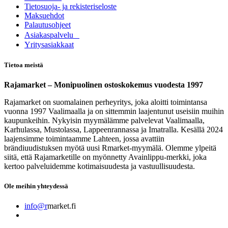
Tietosuoja- ja rekisteriseloste
Maksuehdot
Palautusohjeet
Asia​k​aspalvelu
​Yritysasiakkaat
Tietoa meistä
Rajamarket – Monipuolinen ostoskokemus vuodesta 1997
Rajamarket on suomalainen perheyritys, joka aloitti toimintansa
vuonna 1997 Vaalimaalla ja on sittemmin laajentunut useisiin muihin
kaupunkeihin. Nykyisin myymälämme palvelevat Vaalimaalla,
Karhulassa, Mustolassa, Lappeenrannassa ja Imatralla. Kesällä 2024
laajensimme toimintaamme Lahteen, jossa avattiin
brändiuudistuksen myötä uusi Rmarket-myymälä. Olemme ylpeitä
siitä, että Rajamarketille on myönnetty Avainlippu-merkki, joka
kertoo palveluidemme kotimaisuudesta ja vastuullisuudesta.
Ole meihin yhteydessä
info@r
market.fi