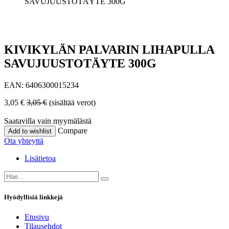
SAVUJUUSTOTÄYTE 300G
KIVIKYLÄN PALVARIN LIHAPULLA
SAVUJUUSTOTÄYTE 300G
EAN:
6406300015234
3,05
€
3,05
€
(sisältää verot)
Saatavilla vain myymälästä
Compare
Add to wishlist
Ota yhteyttä
Lisätietoa
Hyödyllisiä linkkejä
Etusivu
Tilausehdot