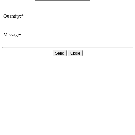
Quantity:*
Message:
Send
Close