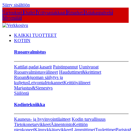
Siirry sisältöön
Tarjoukset
Outlet
Yritysasiakkaat
Rmarket
Asiakaspalvelu
Myymälät
KAIKKI TUOTTEET
KOTIIN
Ruoanvalmistus
Kattilat,padat,kasarit
Paistinpannut
Uunivuoat
Ruoanvalmistusvälineet
Hauduttimet&keittimet
Ruoan&juoman säilytys ja
kuljetus
Leivonta
Irtokannet
Keittiövälineet
Marjastus&Sienestys
Säilöntä
Kodintekniikka
Kauneus- ja hyvinvointilaitteet
Kodin turvallisuus
Tietokonetarvikkeet
Äänentoisto
Keittiön
pienkoneet
Kännykkätarvikkeet
Lämmittimet
Tuulettimet
Paristot