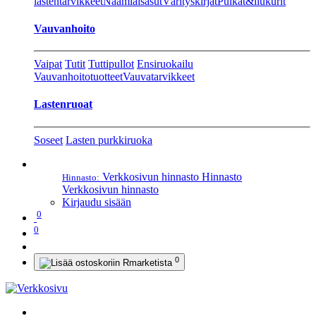
lastentarvikkeet
Naamiaisasut
Värityskirjat
Pulkat&liukurit
Vauvanhoito
Vaipat
Tutit
Tuttipullot
Ensiruokailu
Vauvanhoitotuotteet
Vauvatarvikkeet
Lastenruoat
Soseet
Lasten purkkiruoka
Verkkosivun hinnasto
Hinnasto
Hinnasto:
Verkkosivun hinnasto
Kirjaudu sisään
0
0
0