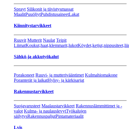
Sprayt
Silikonit ja tiivistysmassat
Maalit
Puuöljyt
Puhdistusaineet
Lakat
Kiinnitystarvikkeet
Ruuvit
Mutterit
Naulat
Teipit
Liimat
Koukut,haat,klemmarit,lukot
Köydet,ketjut,nippusiteet,lii
Sähkö-ja akkutyökalut
Porakoneet
Ruuvi- ja mutterivääntimet
Kulmahiomakone
Poranterät ja laikat
Hylsy- ja kärkisarjat
Rakennustarvikkeet
Suojavarusteet
Maalaustarvikkeet
Rakennuslämmittimet ja -
valot
Kulma- ja naulauslevyt
Työkalujen
säilytys
Rakennuspaljut
Pintamateriaalit
Lvis