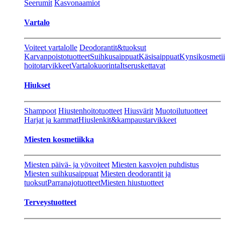
Seerumit
Kasvonaamiot
Vartalo
Voiteet vartalolle
Deodorantit&tuoksut
Karvanpoistotuotteet
Suihkusaippuat
Käsisaippuat
Kynsikosmeti
hoitotarvikkeet
Vartalokuorinta
Itseruskettavat
Hiukset
Shampoot
Hiustenhoitotuotteet
Hiusvärit
Muotoilutuotteet
Harjat ja kammat
Hiuslenkit&kampaustarvikkeet
Miesten kosmetiikka
Miesten päivä- ja yövoiteet
Miesten kasvojen puhdistus
Miesten suihkusaippuat
Miesten deodorantit ja
tuoksut
Parranajotuotteet
Miesten hiustuotteet
Terveystuotteet