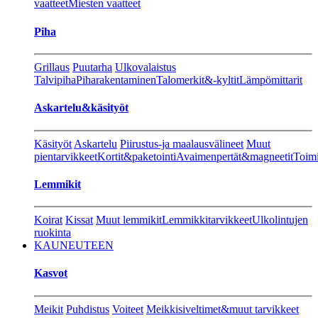
vaatteet
Miesten vaatteet
Piha
Grillaus
Puutarha
Ulkovalaistus
Talvipiha
Piharakentaminen
Talomerkit&-kyltit
Lämpömittarit
Askartelu&käsityöt
Käsityöt
Askartelu
Piirustus-ja maalausvälineet
Muut
pientarvikkeet
Kortit&paketointi
Avaimenpertät&magneetit
Toimi
Lemmikit
Koirat
Kissat
Muut lemmikit
Lemmikkitarvikkeet
Ulkolintujen
ruokinta
KAUNEUTEEN
Kasvot
Meikit
Puhdistus
Voiteet
Meikkisiveltimet&muut tarvikkeet