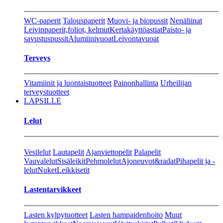
WC-paperit
Talouspaperit
Muovi- ja biopussit
Nenäliinat
Leivinpaperit,foliot, kelmut
Kertakäyttöastiat
Paisto- ja
savustuspussit
Alumiinivuoat
Leivontavuoat
Terveys
Vitamiinit ja luontaistuotteet
Painonhallinta
Urheilijan
terveystuotteet
LAPSILLE
Lelut
Vesilelut
Lautapelit
Ajanviettopelit
Palapelit
Vauvalelut
Sisäleikit
Pehmolelut
Ajoneuvot&radat
Pihapelit ja -
lelut
Nuket
Leikkisetit
Lastentarvikkeet
Lasten kylpytuotteet
Lasten hampaidenhoito
Muut