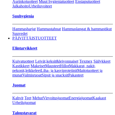
Aurinkotuotteet
Muut hygieniatuotteet
Ensiaputuotteet
Jalkahoito
Urheiluvoiteet
Suuhygienia
Hammasharjat
Hammastahnat
Hammaslangat & hammastikut
Suuvedet
PÄIVITTÄISTUOTTEET
Elintarvikkeet
Kuivatuotteet
Leivät,keksit&leivonnaiset
Texmex
Säilykkeet
Kastikkeet
Makeiset
Mausteet
Hillot
Makkarat, nakit,
pekonit,leikkeleet
Liha- ja kasviproteiinit
Maitotuotteet ja
munat
Valmisruoat
Sipsit ja snacksit
Pakasteet
Juomat
Kahvit
Teet
Mehut
Virvoitusjuomat
Energiajuomat
Kaakaot
Urheilujuomat
Taloustavarat