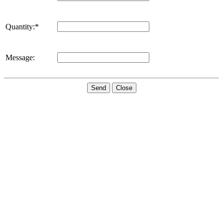
Quantity:*
Message:
Send
Close