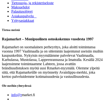
Tietosuoja- ja rekisteriseloste
Maksuehdot
Palautusohjeet
Asia​k​aspalvelu
​Yritysasiakkaat
Tietoa meistä
Rajamarket – Monipuolinen ostoskokemus vuodesta 1997
Rajamarket on suomalainen perheyritys, joka aloitti toimintansa
vuonna 1997 Vaalimaalla ja on sittemmin laajentunut useisiin muihin
kaupunkeihin. Nykyisin myymälämme palvelevat Vaalimaalla,
Karhulassa, Mustolassa, Lappeenrannassa ja Imatralla. Kesällä 2024
laajensimme toimintaamme Lahteen, jossa avattiin
brändiuudistuksen myötä uusi Rmarket-myymälä. Olemme ylpeitä
siitä, että Rajamarketille on myönnetty Avainlippu-merkki, joka
kertoo palveluidemme kotimaisuudesta ja vastuullisuudesta.
Ole meihin yhteydessä
info@r
market.fi