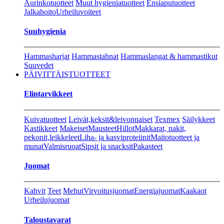
Aurinkotuotteet
Muut hygieniatuotteet
Ensiaputuotteet
Jalkahoito
Urheiluvoiteet
Suuhygienia
Hammasharjat
Hammastahnat
Hammaslangat & hammastikut
Suuvedet
PÄIVITTÄISTUOTTEET
Elintarvikkeet
Kuivatuotteet
Leivät,keksit&leivonnaiset
Texmex
Säilykkeet
Kastikkeet
Makeiset
Mausteet
Hillot
Makkarat, nakit,
pekonit,leikkeleet
Liha- ja kasviproteiinit
Maitotuotteet ja
munat
Valmisruoat
Sipsit ja snacksit
Pakasteet
Juomat
Kahvit
Teet
Mehut
Virvoitusjuomat
Energiajuomat
Kaakaot
Urheilujuomat
Taloustavarat