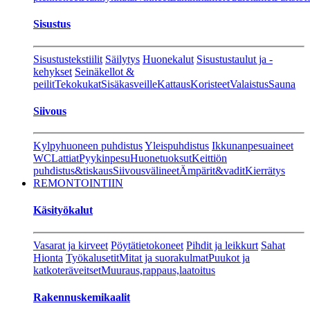
Sisustus
Sisustustekstiilit
Säilytys
Huonekalut
Sisustustaulut ja -
kehykset
Seinäkellot &
peilit
Tekokukat
Sisäkasveille
Kattaus
Koristeet
Valaistus
Sauna
Siivous
Kylpyhuoneen puhdistus
Yleispuhdistus
Ikkunanpesuaineet
WC
Lattiat
Pyykinpesu
Huonetuoksut
Keittiön
puhdistus&tiskaus
Siivousvälineet
Ämpärit&vadit
Kierrätys
REMONTOINTIIN
Käsityökalut
Vasarat ja kirveet
Pöytätietokoneet
Pihdit ja leikkurt
Sahat
Hionta
Työkalusetit
Mitat ja suorakulmat
Puukot ja
katkoteräveitset
Muuraus,rappaus,laatoitus
Rakennuskemikaalit