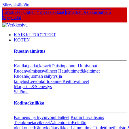
Siirry sisältöön
Tarjoukset
Outlet
Yritysasiakkaat
Rmarket
Asiakaspalvelu
Myymälät
KAIKKI TUOTTEET
KOTIIN
Ruoanvalmistus
Kattilat,padat,kasarit
Paistinpannut
Uunivuoat
Ruoanvalmistusvälineet
Hauduttimet&keittimet
Ruoan&juoman säilytys ja
kuljetus
Leivonta
Irtokannet
Keittiövälineet
Marjastus&Sienestys
Säilöntä
Kodintekniikka
Kauneus- ja hyvinvointilaitteet
Kodin turvallisuus
Tietokonetarvikkeet
Äänentoisto
Keittiön
pienkoneet
Kännykkätarvikkeet
Lämmittimet
Tuulettimet
Paristot