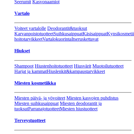
Seerumit
Kasvonaamiot
Vartalo
Voiteet vartalolle
Deodorantit&tuoksut
Karvanpoistotuotteet
Suihkusaippuat
Käsisaippuat
Kynsikosmeti
hoitotarvikkeet
Vartalokuorinta
Itseruskettavat
Hiukset
Shampoot
Hiustenhoitotuotteet
Hiusvärit
Muotoilutuotteet
Harjat ja kammat
Hiuslenkit&kampaustarvikkeet
Miesten kosmetiikka
Miesten päivä- ja yövoiteet
Miesten kasvojen puhdistus
Miesten suihkusaippuat
Miesten deodorantit ja
tuoksut
Parranajotuotteet
Miesten hiustuotteet
Terveystuotteet