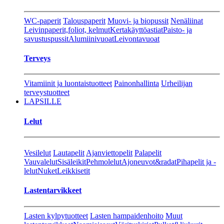
WC-paperit
Talouspaperit
Muovi- ja biopussit
Nenäliinat
Leivinpaperit,foliot, kelmut
Kertakäyttöastiat
Paisto- ja
savustuspussit
Alumiinivuoat
Leivontavuoat
Terveys
Vitamiinit ja luontaistuotteet
Painonhallinta
Urheilijan
terveystuotteet
LAPSILLE
Lelut
Vesilelut
Lautapelit
Ajanviettopelit
Palapelit
Vauvalelut
Sisäleikit
Pehmolelut
Ajoneuvot&radat
Pihapelit ja -
lelut
Nuket
Leikkisetit
Lastentarvikkeet
Lasten kylpytuotteet
Lasten hampaidenhoito
Muut