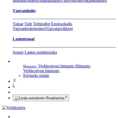
lastentarvikkeet
Naamiaisasut
Värityskirjat
Pulkat&liukurit
Vauvanhoito
Vaipat
Tutit
Tuttipullot
Ensiruokailu
Vauvanhoitotuotteet
Vauvatarvikkeet
Lastenruoat
Soseet
Lasten purkkiruoka
Verkkosivun hinnasto
Hinnasto
Hinnasto:
Verkkosivun hinnasto
Kirjaudu sisään
0
0
0