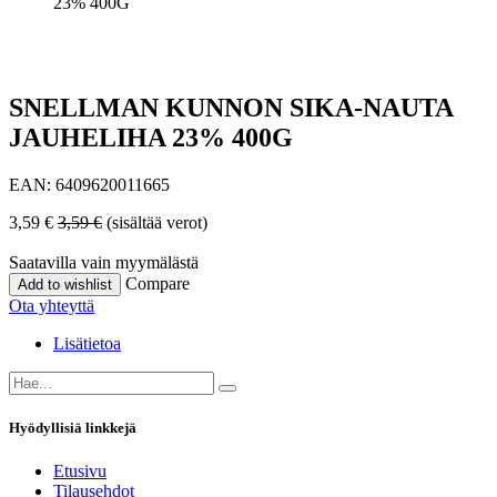
23% 400G
SNELLMAN KUNNON SIKA-NAUTA
JAUHELIHA 23% 400G
EAN:
6409620011665
3,59
€
3,59
€
(sisältää verot)
Saatavilla vain myymälästä
Compare
Add to wishlist
Ota yhteyttä
Lisätietoa
Hyödyllisiä linkkejä
Etusivu
Tilausehdot