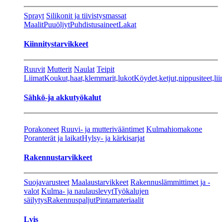
Sprayt
Silikonit ja tiivistysmassat
Maalit
Puuöljyt
Puhdistusaineet
Lakat
Kiinnitystarvikkeet
Ruuvit
Mutterit
Naulat
Teipit
Liimat
Koukut,haat,klemmarit,lukot
Köydet,ketjut,nippusiteet,lii
Sähkö-ja akkutyökalut
Porakoneet
Ruuvi- ja mutterivääntimet
Kulmahiomakone
Poranterät ja laikat
Hylsy- ja kärkisarjat
Rakennustarvikkeet
Suojavarusteet
Maalaustarvikkeet
Rakennuslämmittimet ja -
valot
Kulma- ja naulauslevyt
Työkalujen
säilytys
Rakennuspaljut
Pintamateriaalit
Lvis