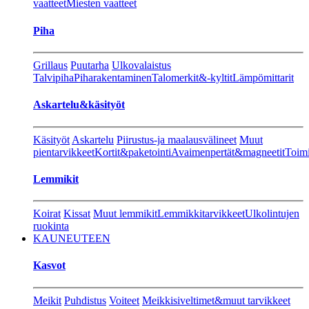
vaatteet
Miesten vaatteet
Piha
Grillaus
Puutarha
Ulkovalaistus
Talvipiha
Piharakentaminen
Talomerkit&-kyltit
Lämpömittarit
Askartelu&käsityöt
Käsityöt
Askartelu
Piirustus-ja maalausvälineet
Muut
pientarvikkeet
Kortit&paketointi
Avaimenpertät&magneetit
Toimi
Lemmikit
Koirat
Kissat
Muut lemmikit
Lemmikkitarvikkeet
Ulkolintujen
ruokinta
KAUNEUTEEN
Kasvot
Meikit
Puhdistus
Voiteet
Meikkisiveltimet&muut tarvikkeet