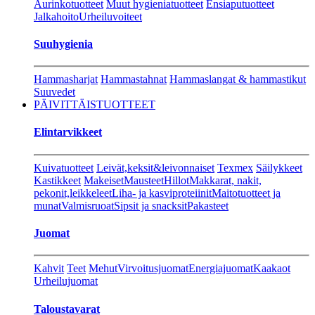
Aurinkotuotteet
Muut hygieniatuotteet
Ensiaputuotteet
Jalkahoito
Urheiluvoiteet
Suuhygienia
Hammasharjat
Hammastahnat
Hammaslangat & hammastikut
Suuvedet
PÄIVITTÄISTUOTTEET
Elintarvikkeet
Kuivatuotteet
Leivät,keksit&leivonnaiset
Texmex
Säilykkeet
Kastikkeet
Makeiset
Mausteet
Hillot
Makkarat, nakit,
pekonit,leikkeleet
Liha- ja kasviproteiinit
Maitotuotteet ja
munat
Valmisruoat
Sipsit ja snacksit
Pakasteet
Juomat
Kahvit
Teet
Mehut
Virvoitusjuomat
Energiajuomat
Kaakaot
Urheilujuomat
Taloustavarat