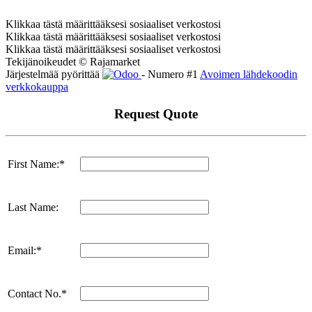
Klikkaa tästä määrittääksesi sosiaaliset verkostosi
Klikkaa tästä määrittääksesi sosiaaliset verkostosi
Klikkaa tästä määrittääksesi sosiaaliset verkostosi
Tekijänoikeudet © Rajamarket
Järjestelmää pyörittää
- Numero #1
Avoimen lähdekoodin
verkkokauppa
Request Quote
First Name:*
Last Name:
Email:*
Contact No.*