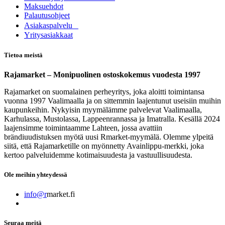
Maksuehdot
Palautusohjeet
Asia​k​aspalvelu
​Yritysasiakkaat
Tietoa meistä
Rajamarket – Monipuolinen ostoskokemus vuodesta 1997
Rajamarket on suomalainen perheyritys, joka aloitti toimintansa
vuonna 1997 Vaalimaalla ja on sittemmin laajentunut useisiin muihin
kaupunkeihin. Nykyisin myymälämme palvelevat Vaalimaalla,
Karhulassa, Mustolassa, Lappeenrannassa ja Imatralla. Kesällä 2024
laajensimme toimintaamme Lahteen, jossa avattiin
brändiuudistuksen myötä uusi Rmarket-myymälä. Olemme ylpeitä
siitä, että Rajamarketille on myönnetty Avainlippu-merkki, joka
kertoo palveluidemme kotimaisuudesta ja vastuullisuudesta.
Ole meihin yhteydessä
info@r
market.fi
Seuraa meitä