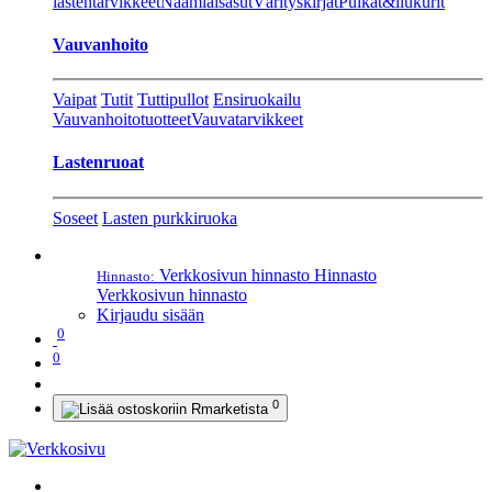
lastentarvikkeet
Naamiaisasut
Värityskirjat
Pulkat&liukurit
Vauvanhoito
Vaipat
Tutit
Tuttipullot
Ensiruokailu
Vauvanhoitotuotteet
Vauvatarvikkeet
Lastenruoat
Soseet
Lasten purkkiruoka
Verkkosivun hinnasto
Hinnasto
Hinnasto:
Verkkosivun hinnasto
Kirjaudu sisään
0
0
0