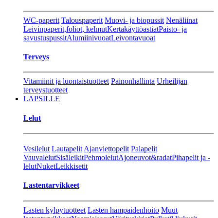
WC-paperit
Talouspaperit
Muovi- ja biopussit
Nenäliinat
Leivinpaperit,foliot, kelmut
Kertakäyttöastiat
Paisto- ja
savustuspussit
Alumiinivuoat
Leivontavuoat
Terveys
Vitamiinit ja luontaistuotteet
Painonhallinta
Urheilijan
terveystuotteet
LAPSILLE
Lelut
Vesilelut
Lautapelit
Ajanviettopelit
Palapelit
Vauvalelut
Sisäleikit
Pehmolelut
Ajoneuvot&radat
Pihapelit ja -
lelut
Nuket
Leikkisetit
Lastentarvikkeet
Lasten kylpytuotteet
Lasten hampaidenhoito
Muut