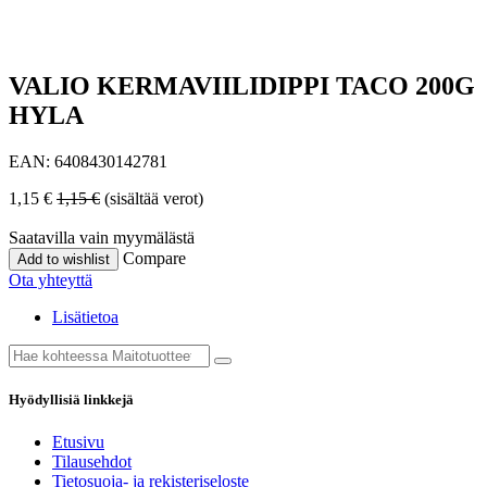
VALIO KERMAVIILIDIPPI TACO 200G
HYLA
EAN:
6408430142781
1,15
€
1,15
€
(sisältää verot)
Saatavilla vain myymälästä
Compare
Add to wishlist
Ota yhteyttä
Lisätietoa
Hyödyllisiä linkkejä
Etusivu
Tilausehdot
Tietosuoja- ja rekisteriseloste