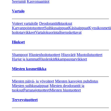
Seerumit
Kasvonaamiot
Vartalo
Voiteet vartalolle
Deodorantit&tuoksut
Karvanpoistotuotteet
Suihkusaippuat
Käsisaippuat
Kynsikosmeti
hoitotarvikkeet
Vartalokuorinta
Itseruskettavat
Hiukset
Shampoot
Hiustenhoitotuotteet
Hiusvärit
Muotoilutuotteet
Harjat ja kammat
Hiuslenkit&kampaustarvikkeet
Miesten kosmetiikka
Miesten päivä- ja yövoiteet
Miesten kasvojen puhdistus
Miesten suihkusaippuat
Miesten deodorantit ja
tuoksut
Parranajotuotteet
Miesten hiustuotteet
Terveystuotteet