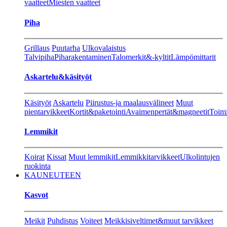
vaatteet
Miesten vaatteet
Piha
Grillaus
Puutarha
Ulkovalaistus
Talvipiha
Piharakentaminen
Talomerkit&-kyltit
Lämpömittarit
Askartelu&käsityöt
Käsityöt
Askartelu
Piirustus-ja maalausvälineet
Muut
pientarvikkeet
Kortit&paketointi
Avaimenpertät&magneetit
Toimi
Lemmikit
Koirat
Kissat
Muut lemmikit
Lemmikkitarvikkeet
Ulkolintujen
ruokinta
KAUNEUTEEN
Kasvot
Meikit
Puhdistus
Voiteet
Meikkisiveltimet&muut tarvikkeet