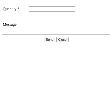
Quantity:*
Message:
Send
Close