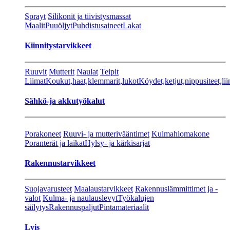
Sprayt
Silikonit ja tiivistysmassat
Maalit
Puuöljyt
Puhdistusaineet
Lakat
Kiinnitystarvikkeet
Ruuvit
Mutterit
Naulat
Teipit
Liimat
Koukut,haat,klemmarit,lukot
Köydet,ketjut,nippusiteet,lii
Sähkö-ja akkutyökalut
Porakoneet
Ruuvi- ja mutterivääntimet
Kulmahiomakone
Poranterät ja laikat
Hylsy- ja kärkisarjat
Rakennustarvikkeet
Suojavarusteet
Maalaustarvikkeet
Rakennuslämmittimet ja -
valot
Kulma- ja naulauslevyt
Työkalujen
säilytys
Rakennuspaljut
Pintamateriaalit
Lvis