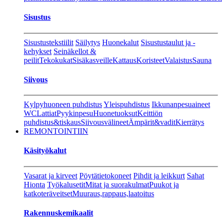
Sisustus
Sisustustekstiilit
Säilytys
Huonekalut
Sisustustaulut ja -
kehykset
Seinäkellot &
peilit
Tekokukat
Sisäkasveille
Kattaus
Koristeet
Valaistus
Sauna
Siivous
Kylpyhuoneen puhdistus
Yleispuhdistus
Ikkunanpesuaineet
WC
Lattiat
Pyykinpesu
Huonetuoksut
Keittiön
puhdistus&tiskaus
Siivousvälineet
Ämpärit&vadit
Kierrätys
REMONTOINTIIN
Käsityökalut
Vasarat ja kirveet
Pöytätietokoneet
Pihdit ja leikkurt
Sahat
Hionta
Työkalusetit
Mitat ja suorakulmat
Puukot ja
katkoteräveitset
Muuraus,rappaus,laatoitus
Rakennuskemikaalit