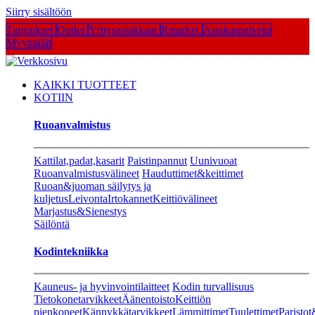
Siirry sisältöön
Tarjoukset
Outlet
Yritysasiakkaat
Rmarket
Asiakaspalvelu
Myymälät
KAIKKI TUOTTEET
KOTIIN
Ruoanvalmistus
Kattilat,padat,kasarit
Paistinpannut
Uunivuoat
Ruoanvalmistusvälineet
Hauduttimet&keittimet
Ruoan&juoman säilytys ja
kuljetus
Leivonta
Irtokannet
Keittiövälineet
Marjastus&Sienestys
Säilöntä
Kodintekniikka
Kauneus- ja hyvinvointilaitteet
Kodin turvallisuus
Tietokonetarvikkeet
Äänentoisto
Keittiön
pienkoneet
Kännykkätarvikkeet
Lämmittimet
Tuulettimet
Paristot