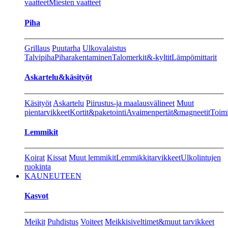
vaatteet
Miesten vaatteet
Piha
Grillaus
Puutarha
Ulkovalaistus
Talvipiha
Piharakentaminen
Talomerkit&-kyltit
Lämpömittarit
Askartelu&käsityöt
Käsityöt
Askartelu
Piirustus-ja maalausvälineet
Muut
pientarvikkeet
Kortit&paketointi
Avaimenpertät&magneetit
Toimi
Lemmikit
Koirat
Kissat
Muut lemmikit
Lemmikkitarvikkeet
Ulkolintujen
ruokinta
KAUNEUTEEN
Kasvot
Meikit
Puhdistus
Voiteet
Meikkisiveltimet&muut tarvikkeet