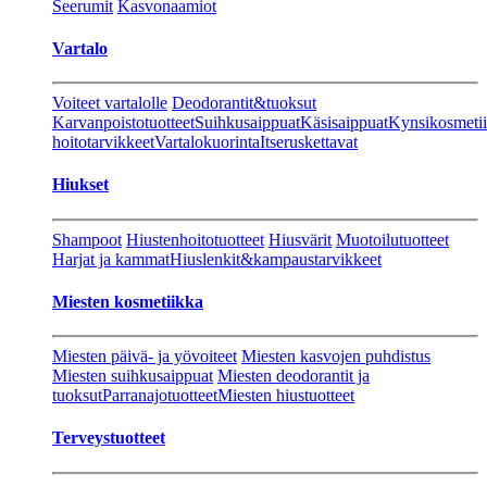
Seerumit
Kasvonaamiot
Vartalo
Voiteet vartalolle
Deodorantit&tuoksut
Karvanpoistotuotteet
Suihkusaippuat
Käsisaippuat
Kynsikosmeti
hoitotarvikkeet
Vartalokuorinta
Itseruskettavat
Hiukset
Shampoot
Hiustenhoitotuotteet
Hiusvärit
Muotoilutuotteet
Harjat ja kammat
Hiuslenkit&kampaustarvikkeet
Miesten kosmetiikka
Miesten päivä- ja yövoiteet
Miesten kasvojen puhdistus
Miesten suihkusaippuat
Miesten deodorantit ja
tuoksut
Parranajotuotteet
Miesten hiustuotteet
Terveystuotteet