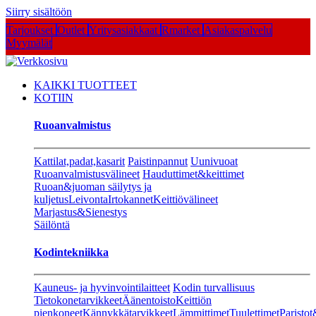
Siirry sisältöön
Tarjoukset
Outlet
Yritysasiakkaat
Rmarket
Asiakaspalvelu
Myymälät
KAIKKI TUOTTEET
KOTIIN
Ruoanvalmistus
Kattilat,padat,kasarit
Paistinpannut
Uunivuoat
Ruoanvalmistusvälineet
Hauduttimet&keittimet
Ruoan&juoman säilytys ja
kuljetus
Leivonta
Irtokannet
Keittiövälineet
Marjastus&Sienestys
Säilöntä
Kodintekniikka
Kauneus- ja hyvinvointilaitteet
Kodin turvallisuus
Tietokonetarvikkeet
Äänentoisto
Keittiön
pienkoneet
Kännykkätarvikkeet
Lämmittimet
Tuulettimet
Paristot