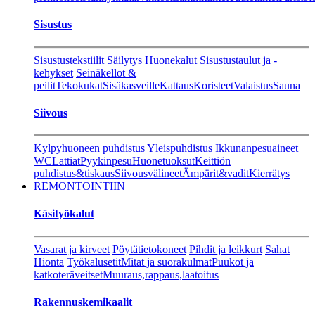
Sisustus
Sisustustekstiilit
Säilytys
Huonekalut
Sisustustaulut ja -
kehykset
Seinäkellot &
peilit
Tekokukat
Sisäkasveille
Kattaus
Koristeet
Valaistus
Sauna
Siivous
Kylpyhuoneen puhdistus
Yleispuhdistus
Ikkunanpesuaineet
WC
Lattiat
Pyykinpesu
Huonetuoksut
Keittiön
puhdistus&tiskaus
Siivousvälineet
Ämpärit&vadit
Kierrätys
REMONTOINTIIN
Käsityökalut
Vasarat ja kirveet
Pöytätietokoneet
Pihdit ja leikkurt
Sahat
Hionta
Työkalusetit
Mitat ja suorakulmat
Puukot ja
katkoteräveitset
Muuraus,rappaus,laatoitus
Rakennuskemikaalit