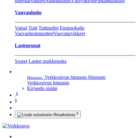
lastentarvikkeet
Naamiaisasut
Värityskirjat
Pulkat&liukurit
Vauvanhoito
Vaipat
Tutit
Tuttipullot
Ensiruokailu
Vauvanhoitotuotteet
Vauvatarvikkeet
Lastenruoat
Soseet
Lasten purkkiruoka
Verkkosivun hinnasto
Hinnasto
Hinnasto:
Verkkosivun hinnasto
Kirjaudu sisään
0
0
0