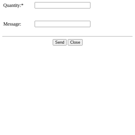
Quantity:*
Message:
Send
Close