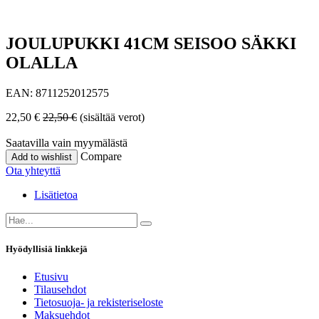
JOULUPUKKI 41CM SEISOO SÄKKI
OLALLA
EAN:
8711252012575
22,50
€
22,50
€
(sisältää verot)
Saatavilla vain myymälästä
Compare
Add to wishlist
Ota yhteyttä
Lisätietoa
Hyödyllisiä linkkejä
Etusivu
Tilausehdot
Tietosuoja- ja rekisteriseloste
Maksuehdot