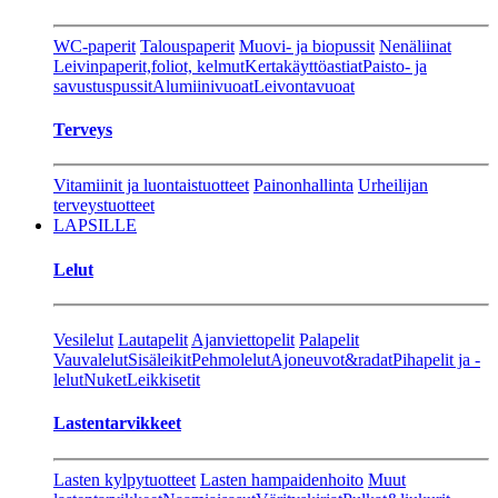
WC-paperit
Talouspaperit
Muovi- ja biopussit
Nenäliinat
Leivinpaperit,foliot, kelmut
Kertakäyttöastiat
Paisto- ja
savustuspussit
Alumiinivuoat
Leivontavuoat
Terveys
Vitamiinit ja luontaistuotteet
Painonhallinta
Urheilijan
terveystuotteet
LAPSILLE
Lelut
Vesilelut
Lautapelit
Ajanviettopelit
Palapelit
Vauvalelut
Sisäleikit
Pehmolelut
Ajoneuvot&radat
Pihapelit ja -
lelut
Nuket
Leikkisetit
Lastentarvikkeet
Lasten kylpytuotteet
Lasten hampaidenhoito
Muut