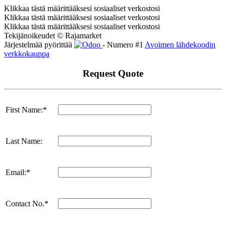
Klikkaa tästä määrittääksesi sosiaaliset verkostosi
Klikkaa tästä määrittääksesi sosiaaliset verkostosi
Klikkaa tästä määrittääksesi sosiaaliset verkostosi
Tekijänoikeudet © Rajamarket
Järjestelmää pyörittää
- Numero #1
Avoimen lähdekoodin
verkkokauppa
Request Quote
First Name:*
Last Name:
Email:*
Contact No.*