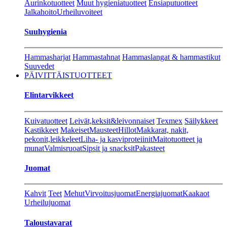
Aurinkotuotteet
Muut hygieniatuotteet
Ensiaputuotteet
Jalkahoito
Urheiluvoiteet
Suuhygienia
Hammasharjat
Hammastahnat
Hammaslangat & hammastikut
Suuvedet
PÄIVITTÄISTUOTTEET
Elintarvikkeet
Kuivatuotteet
Leivät,keksit&leivonnaiset
Texmex
Säilykkeet
Kastikkeet
Makeiset
Mausteet
Hillot
Makkarat, nakit,
pekonit,leikkeleet
Liha- ja kasviproteiinit
Maitotuotteet ja
munat
Valmisruoat
Sipsit ja snacksit
Pakasteet
Juomat
Kahvit
Teet
Mehut
Virvoitusjuomat
Energiajuomat
Kaakaot
Urheilujuomat
Taloustavarat