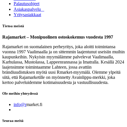
Palautusohjeet
Asia​k​aspalvelu
​Yritysasiakkaat
Tietoa meistä
Rajamarket – Monipuolinen ostoskokemus vuodesta 1997
Rajamarket on suomalainen perheyritys, joka aloitti toimintansa
vuonna 1997 Vaalimaalla ja on sittemmin laajentunut useisiin muihin
kaupunkeihin. Nykyisin myymälämme palvelevat Vaalimaalla,
Karhulassa, Mustolassa, Lappeenrannassa ja Imatralla. Kesällä 2024
laajensimme toimintaamme Lahteen, jossa avattiin
brändiuudistuksen myötä uusi Rmarket-myymälä. Olemme ylpeitä
siitä, että Rajamarketille on myönnetty Avainlippu-merkki, joka
kertoo palveluidemme kotimaisuudesta ja vastuullisuudesta.
Ole meihin yhteydessä
info@r
market.fi
Seuraa meitä