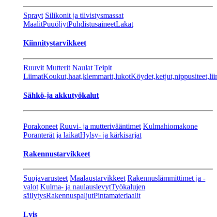
Sprayt
Silikonit ja tiivistysmassat
Maalit
Puuöljyt
Puhdistusaineet
Lakat
Kiinnitystarvikkeet
Ruuvit
Mutterit
Naulat
Teipit
Liimat
Koukut,haat,klemmarit,lukot
Köydet,ketjut,nippusiteet,lii
Sähkö-ja akkutyökalut
Porakoneet
Ruuvi- ja mutterivääntimet
Kulmahiomakone
Poranterät ja laikat
Hylsy- ja kärkisarjat
Rakennustarvikkeet
Suojavarusteet
Maalaustarvikkeet
Rakennuslämmittimet ja -
valot
Kulma- ja naulauslevyt
Työkalujen
säilytys
Rakennuspaljut
Pintamateriaalit
Lvis