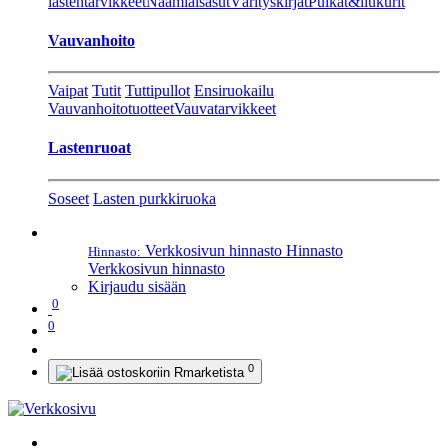
lastentarvikkeet
Naamiaisasut
Värityskirjat
Pulkat&liukurit
Vauvanhoito
Vaipat
Tutit
Tuttipullot
Ensiruokailu
Vauvanhoitotuotteet
Vauvatarvikkeet
Lastenruoat
Soseet
Lasten purkkiruoka
Verkkosivun hinnasto
Hinnasto
Hinnasto:
Verkkosivun hinnasto
Kirjaudu sisään
0
0
0