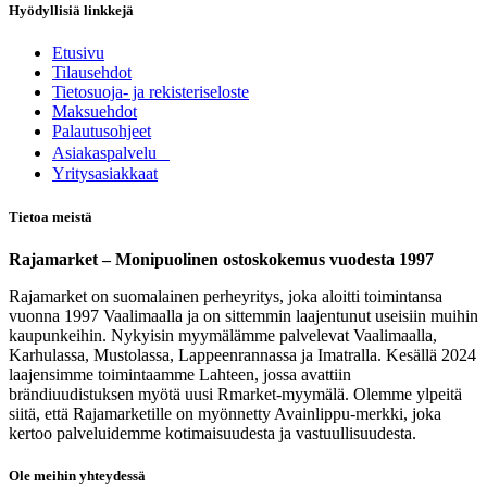
Hyödyllisiä linkkejä
Etusivu
Tilausehdot
Tietosuoja- ja rekisteriseloste
Maksuehdot
Palautusohjeet
Asia​k​aspalvelu
​Yritysasiakkaat
Tietoa meistä
Rajamarket – Monipuolinen ostoskokemus vuodesta 1997
Rajamarket on suomalainen perheyritys, joka aloitti toimintansa
vuonna 1997 Vaalimaalla ja on sittemmin laajentunut useisiin muihin
kaupunkeihin. Nykyisin myymälämme palvelevat Vaalimaalla,
Karhulassa, Mustolassa, Lappeenrannassa ja Imatralla. Kesällä 2024
laajensimme toimintaamme Lahteen, jossa avattiin
brändiuudistuksen myötä uusi Rmarket-myymälä. Olemme ylpeitä
siitä, että Rajamarketille on myönnetty Avainlippu-merkki, joka
kertoo palveluidemme kotimaisuudesta ja vastuullisuudesta.
Ole meihin yhteydessä