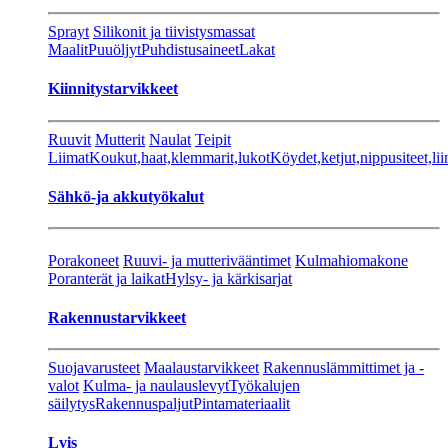
Sprayt
Silikonit ja tiivistysmassat
Maalit
Puuöljyt
Puhdistusaineet
Lakat
Kiinnitystarvikkeet
Ruuvit
Mutterit
Naulat
Teipit
Liimat
Koukut,haat,klemmarit,lukot
Köydet,ketjut,nippusiteet,lii
Sähkö-ja akkutyökalut
Porakoneet
Ruuvi- ja mutterivääntimet
Kulmahiomakone
Poranterät ja laikat
Hylsy- ja kärkisarjat
Rakennustarvikkeet
Suojavarusteet
Maalaustarvikkeet
Rakennuslämmittimet ja -
valot
Kulma- ja naulauslevyt
Työkalujen
säilytys
Rakennuspaljut
Pintamateriaalit
Lvis