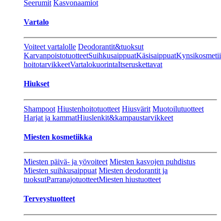
Seerumit
Kasvonaamiot
Vartalo
Voiteet vartalolle
Deodorantit&tuoksut
Karvanpoistotuotteet
Suihkusaippuat
Käsisaippuat
Kynsikosmeti
hoitotarvikkeet
Vartalokuorinta
Itseruskettavat
Hiukset
Shampoot
Hiustenhoitotuotteet
Hiusvärit
Muotoilutuotteet
Harjat ja kammat
Hiuslenkit&kampaustarvikkeet
Miesten kosmetiikka
Miesten päivä- ja yövoiteet
Miesten kasvojen puhdistus
Miesten suihkusaippuat
Miesten deodorantit ja
tuoksut
Parranajotuotteet
Miesten hiustuotteet
Terveystuotteet