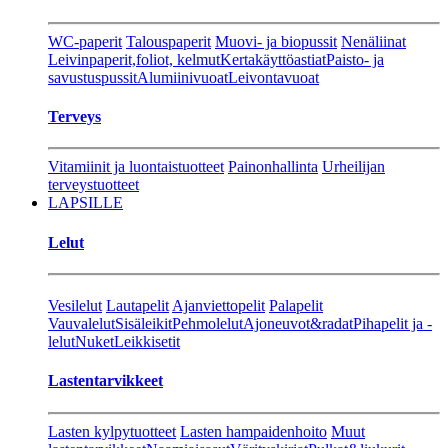
WC-paperit
Talouspaperit
Muovi- ja biopussit
Nenäliinat
Leivinpaperit,foliot, kelmut
Kertakäyttöastiat
Paisto- ja
savustuspussit
Alumiinivuoat
Leivontavuoat
Terveys
Vitamiinit ja luontaistuotteet
Painonhallinta
Urheilijan
terveystuotteet
LAPSILLE
Lelut
Vesilelut
Lautapelit
Ajanviettopelit
Palapelit
Vauvalelut
Sisäleikit
Pehmolelut
Ajoneuvot&radat
Pihapelit ja -
lelut
Nuket
Leikkisetit
Lastentarvikkeet
Lasten kylpytuotteet
Lasten hampaidenhoito
Muut