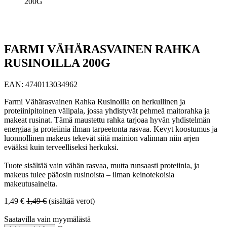
200G
FARMI VÄHÄRASVAINEN RAHKA
RUSINOILLA 200G
EAN:
4740113034962
Farmi Vähärasvainen Rahka Rusinoilla on herkullinen ja
proteiinipitoinen välipala, jossa yhdistyvät pehmeä maitorahka ja
makeat rusinat. Tämä maustettu rahka tarjoaa hyvän yhdistelmän
energiaa ja proteiinia ilman tarpeetonta rasvaa. Kevyt koostumus ja
luonnollinen makeus tekevät siitä mainion valinnan niin arjen
evääksi kuin terveelliseksi herkuksi.
Tuote sisältää vain vähän rasvaa, mutta runsaasti proteiinia, ja
makeus tulee pääosin rusinoista – ilman keinotekoisia
makeutusaineita.
1,49
€
1,49
€
(sisältää verot)
Saatavilla vain myymälästä