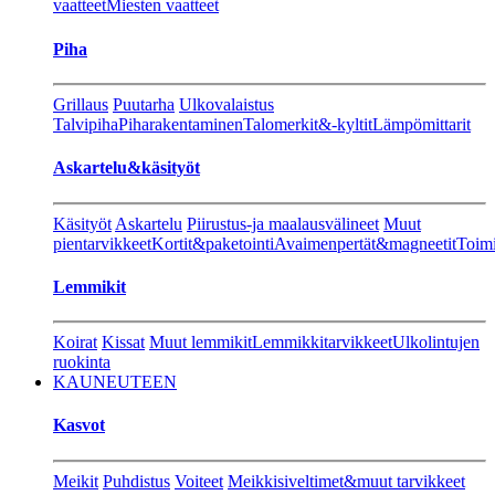
vaatteet
Miesten vaatteet
Piha
Grillaus
Puutarha
Ulkovalaistus
Talvipiha
Piharakentaminen
Talomerkit&-kyltit
Lämpömittarit
Askartelu&käsityöt
Käsityöt
Askartelu
Piirustus-ja maalausvälineet
Muut
pientarvikkeet
Kortit&paketointi
Avaimenpertät&magneetit
Toimi
Lemmikit
Koirat
Kissat
Muut lemmikit
Lemmikkitarvikkeet
Ulkolintujen
ruokinta
KAUNEUTEEN
Kasvot
Meikit
Puhdistus
Voiteet
Meikkisiveltimet&muut tarvikkeet