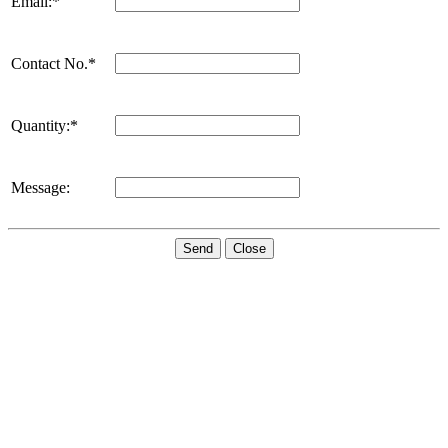
Email:*
Contact No.*
Quantity:*
Message:
Send
Close