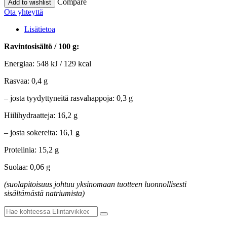
Compare
Add to wishlist
Ota yhteyttä
Lisätietoa
Ravintosisältö / 100 g:
Energiaa: 548 kJ / 129 kcal
Rasvaa: 0,4 g
– josta tyydyttyneitä rasvahappoja: 0,3 g
Hiilihydraatteja: 16,2 g
– josta sokereita: 16,1 g
Proteiinia: 15,2 g
Suolaa: 0,06 g
(suolapitoisuus johtuu yksinomaan tuotteen luonnollisesti
sisältämästä natriumista)