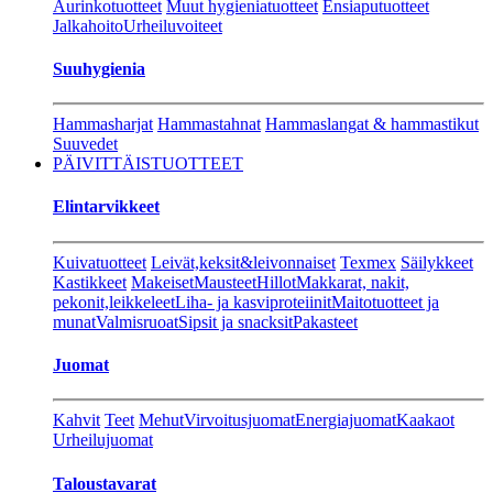
Aurinkotuotteet
Muut hygieniatuotteet
Ensiaputuotteet
Jalkahoito
Urheiluvoiteet
Suuhygienia
Hammasharjat
Hammastahnat
Hammaslangat & hammastikut
Suuvedet
PÄIVITTÄISTUOTTEET
Elintarvikkeet
Kuivatuotteet
Leivät,keksit&leivonnaiset
Texmex
Säilykkeet
Kastikkeet
Makeiset
Mausteet
Hillot
Makkarat, nakit,
pekonit,leikkeleet
Liha- ja kasviproteiinit
Maitotuotteet ja
munat
Valmisruoat
Sipsit ja snacksit
Pakasteet
Juomat
Kahvit
Teet
Mehut
Virvoitusjuomat
Energiajuomat
Kaakaot
Urheilujuomat
Taloustavarat