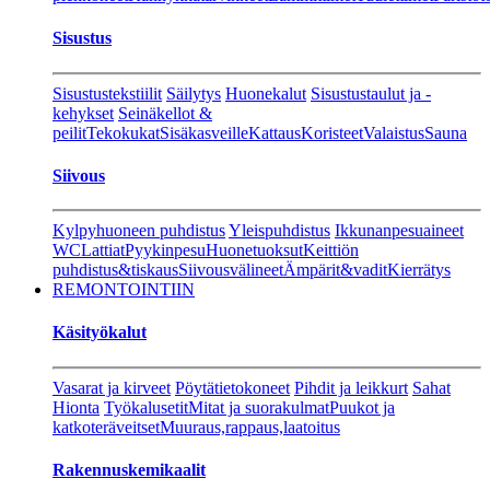
Sisustus
Sisustustekstiilit
Säilytys
Huonekalut
Sisustustaulut ja -
kehykset
Seinäkellot &
peilit
Tekokukat
Sisäkasveille
Kattaus
Koristeet
Valaistus
Sauna
Siivous
Kylpyhuoneen puhdistus
Yleispuhdistus
Ikkunanpesuaineet
WC
Lattiat
Pyykinpesu
Huonetuoksut
Keittiön
puhdistus&tiskaus
Siivousvälineet
Ämpärit&vadit
Kierrätys
REMONTOINTIIN
Käsityökalut
Vasarat ja kirveet
Pöytätietokoneet
Pihdit ja leikkurt
Sahat
Hionta
Työkalusetit
Mitat ja suorakulmat
Puukot ja
katkoteräveitset
Muuraus,rappaus,laatoitus
Rakennuskemikaalit