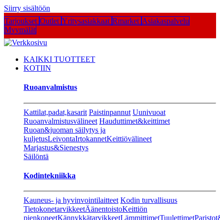
Siirry sisältöön
Tarjoukset
Outlet
Yritysasiakkaat
Rmarket
Asiakaspalvelu
Myymälät
KAIKKI TUOTTEET
KOTIIN
Ruoanvalmistus
Kattilat,padat,kasarit
Paistinpannut
Uunivuoat
Ruoanvalmistusvälineet
Hauduttimet&keittimet
Ruoan&juoman säilytys ja
kuljetus
Leivonta
Irtokannet
Keittiövälineet
Marjastus&Sienestys
Säilöntä
Kodintekniikka
Kauneus- ja hyvinvointilaitteet
Kodin turvallisuus
Tietokonetarvikkeet
Äänentoisto
Keittiön
pienkoneet
Kännykkätarvikkeet
Lämmittimet
Tuulettimet
Paristot