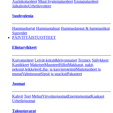
Aurinkotuotteet
Muut hygieniatuotteet
Ensiaputuotteet
Jalkahoito
Urheiluvoiteet
Suuhygienia
Hammasharjat
Hammastahnat
Hammaslangat & hammastikut
Suuvedet
PÄIVITTÄISTUOTTEET
Elintarvikkeet
Kuivatuotteet
Leivät,keksit&leivonnaiset
Texmex
Säilykkeet
Kastikkeet
Makeiset
Mausteet
Hillot
Makkarat, nakit,
pekonit,leikkeleet
Liha- ja kasviproteiinit
Maitotuotteet ja
munat
Valmisruoat
Sipsit ja snacksit
Pakasteet
Juomat
Kahvit
Teet
Mehut
Virvoitusjuomat
Energiajuomat
Kaakaot
Urheilujuomat
Taloustavarat