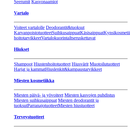
Seerumit
Kasvonaamiot
Vartalo
Voiteet vartalolle
Deodorantit&tuoksut
Karvanpoistotuotteet
Suihkusaippuat
Käsisaippuat
Kynsikosmeti
hoitotarvikkeet
Vartalokuorinta
Itseruskettavat
Hiukset
Shampoot
Hiustenhoitotuotteet
Hiusvärit
Muotoilutuotteet
Harjat ja kammat
Hiuslenkit&kampaustarvikkeet
Miesten kosmetiikka
Miesten päivä- ja yövoiteet
Miesten kasvojen puhdistus
Miesten suihkusaippuat
Miesten deodorantit ja
tuoksut
Parranajotuotteet
Miesten hiustuotteet
Terveystuotteet