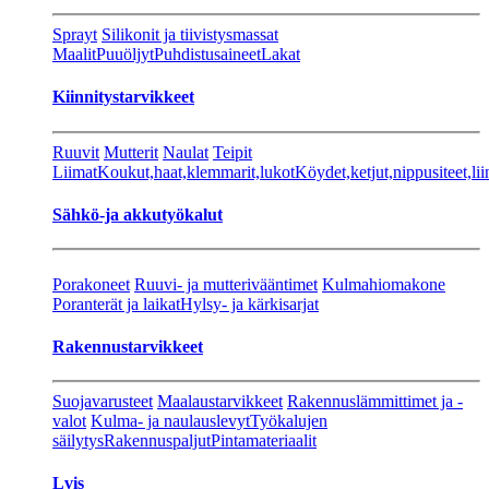
Sprayt
Silikonit ja tiivistysmassat
Maalit
Puuöljyt
Puhdistusaineet
Lakat
Kiinnitystarvikkeet
Ruuvit
Mutterit
Naulat
Teipit
Liimat
Koukut,haat,klemmarit,lukot
Köydet,ketjut,nippusiteet,lii
Sähkö-ja akkutyökalut
Porakoneet
Ruuvi- ja mutterivääntimet
Kulmahiomakone
Poranterät ja laikat
Hylsy- ja kärkisarjat
Rakennustarvikkeet
Suojavarusteet
Maalaustarvikkeet
Rakennuslämmittimet ja -
valot
Kulma- ja naulauslevyt
Työkalujen
säilytys
Rakennuspaljut
Pintamateriaalit
Lvis