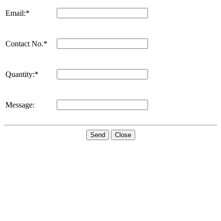
Email:*
Contact No.*
Quantity:*
Message:
Send
Close