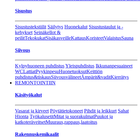
Sisustus
Sisustustekstiilit
Säilytys
Huonekalut
Sisustustaulut ja -
kehykset
Seinäkellot &
peilit
Tekokukat
Sisäkasveille
Kattaus
Koristeet
Valaistus
Sauna
Siivous
Kylpyhuoneen puhdistus
Yleispuhdistus
Ikkunanpesuaineet
WC
Lattiat
Pyykinpesu
Huonetuoksut
Keittiön
puhdistus&tiskaus
Siivousvälineet
Ämpärit&vadit
Kierrätys
REMONTOINTIIN
Käsityökalut
Vasarat ja kirveet
Pöytätietokoneet
Pihdit ja leikkurt
Sahat
Hionta
Työkalusetit
Mitat ja suorakulmat
Puukot ja
katkoteräveitset
Muuraus,rappaus,laatoitus
Rakennuskemikaalit