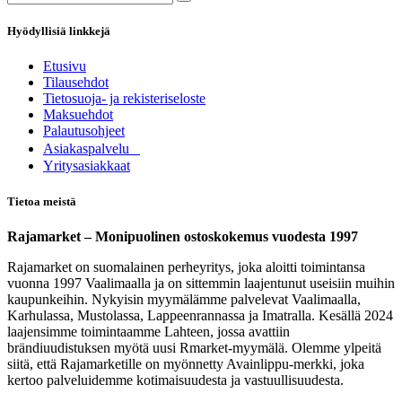
Hyödyllisiä linkkejä
Etusivu
Tilausehdot
Tietosuoja- ja rekisteriseloste
Maksuehdot
Palautusohjeet
Asia​k​aspalvelu
​Yritysasiakkaat
Tietoa meistä
Rajamarket – Monipuolinen ostoskokemus vuodesta 1997
Rajamarket on suomalainen perheyritys, joka aloitti toimintansa
vuonna 1997 Vaalimaalla ja on sittemmin laajentunut useisiin muihin
kaupunkeihin. Nykyisin myymälämme palvelevat Vaalimaalla,
Karhulassa, Mustolassa, Lappeenrannassa ja Imatralla. Kesällä 2024
laajensimme toimintaamme Lahteen, jossa avattiin
brändiuudistuksen myötä uusi Rmarket-myymälä. Olemme ylpeitä
siitä, että Rajamarketille on myönnetty Avainlippu-merkki, joka
kertoo palveluidemme kotimaisuudesta ja vastuullisuudesta.