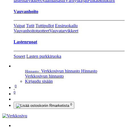
lastentarvikkeet
Naamiaisasut
Värityskirjat
Pulkat&liukurit
Vauvanhoito
Vaipat
Tutit
Tuttipullot
Ensiruokailu
Vauvanhoitotuotteet
Vauvatarvikkeet
Lastenruoat
Soseet
Lasten purkkiruoka
Verkkosivun hinnasto
Hinnasto
Hinnasto:
Verkkosivun hinnasto
Kirjaudu sisään
0
0
0