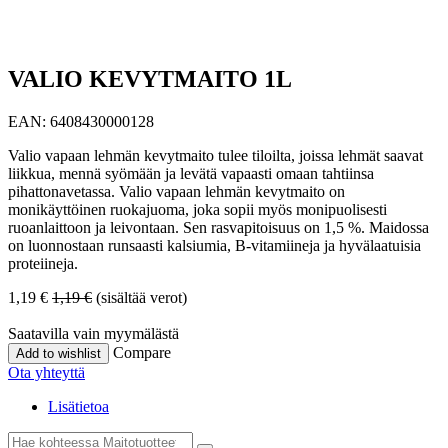
VALIO KEVYTMAITO 1L
EAN:
6408430000128
Valio vapaan lehmän kevytmaito tulee tiloilta, joissa lehmät saavat
liikkua, mennä syömään ja levätä vapaasti omaan tahtiinsa
pihattonavetassa. Valio vapaan lehmän kevytmaito on
monikäyttöinen ruokajuoma, joka sopii myös monipuolisesti
ruoanlaittoon ja leivontaan. Sen rasvapitoisuus on 1,5 %. Maidossa
on luonnostaan runsaasti kalsiumia, B-vitamiineja ja hyvälaatuisia
proteiineja.
1,19
€
1,19
€
(sisältää verot)
Saatavilla vain myymälästä
Compare
Add to wishlist
Ota yhteyttä
Lisätietoa