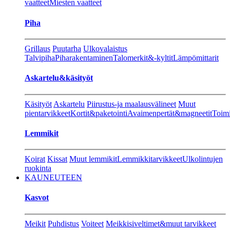
vaatteet
Miesten vaatteet
Piha
Grillaus
Puutarha
Ulkovalaistus
Talvipiha
Piharakentaminen
Talomerkit&-kyltit
Lämpömittarit
Askartelu&käsityöt
Käsityöt
Askartelu
Piirustus-ja maalausvälineet
Muut
pientarvikkeet
Kortit&paketointi
Avaimenpertät&magneetit
Toimi
Lemmikit
Koirat
Kissat
Muut lemmikit
Lemmikkitarvikkeet
Ulkolintujen
ruokinta
KAUNEUTEEN
Kasvot
Meikit
Puhdistus
Voiteet
Meikkisiveltimet&muut tarvikkeet