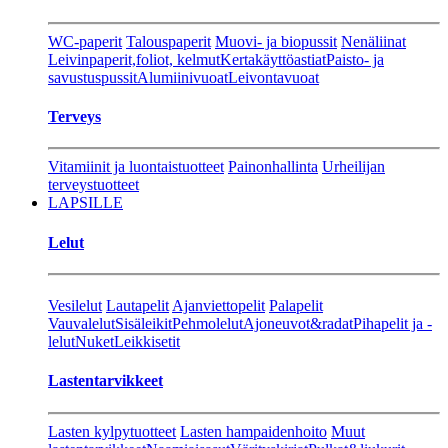
WC-paperit
Talouspaperit
Muovi- ja biopussit
Nenäliinat
Leivinpaperit,foliot, kelmut
Kertakäyttöastiat
Paisto- ja
savustuspussit
Alumiinivuoat
Leivontavuoat
Terveys
Vitamiinit ja luontaistuotteet
Painonhallinta
Urheilijan
terveystuotteet
LAPSILLE
Lelut
Vesilelut
Lautapelit
Ajanviettopelit
Palapelit
Vauvalelut
Sisäleikit
Pehmolelut
Ajoneuvot&radat
Pihapelit ja -
lelut
Nuket
Leikkisetit
Lastentarvikkeet
Lasten kylpytuotteet
Lasten hampaidenhoito
Muut