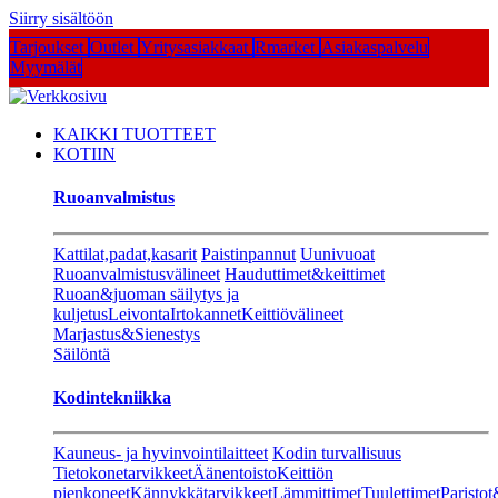
Siirry sisältöön
Tarjoukset
Outlet
Yritysasiakkaat
Rmarket
Asiakaspalvelu
Myymälät
KAIKKI TUOTTEET
KOTIIN
Ruoanvalmistus
Kattilat,padat,kasarit
Paistinpannut
Uunivuoat
Ruoanvalmistusvälineet
Hauduttimet&keittimet
Ruoan&juoman säilytys ja
kuljetus
Leivonta
Irtokannet
Keittiövälineet
Marjastus&Sienestys
Säilöntä
Kodintekniikka
Kauneus- ja hyvinvointilaitteet
Kodin turvallisuus
Tietokonetarvikkeet
Äänentoisto
Keittiön
pienkoneet
Kännykkätarvikkeet
Lämmittimet
Tuulettimet
Paristot