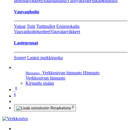
lastentarvikkeet
Naamiaisasut
Värityskirjat
Pulkat&liukurit
Vauvanhoito
Vaipat
Tutit
Tuttipullot
Ensiruokailu
Vauvanhoitotuotteet
Vauvatarvikkeet
Lastenruoat
Soseet
Lasten purkkiruoka
Verkkosivun hinnasto
Hinnasto
Hinnasto:
Verkkosivun hinnasto
Kirjaudu sisään
0
0
0