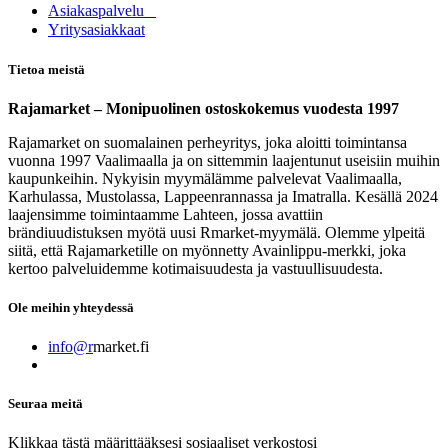
Asia​k​aspalvelu
​Yritysasiakkaat
Tietoa meistä
Rajamarket – Monipuolinen ostoskokemus vuodesta 1997
Rajamarket on suomalainen perheyritys, joka aloitti toimintansa
vuonna 1997 Vaalimaalla ja on sittemmin laajentunut useisiin muihin
kaupunkeihin. Nykyisin myymälämme palvelevat Vaalimaalla,
Karhulassa, Mustolassa, Lappeenrannassa ja Imatralla. Kesällä 2024
laajensimme toimintaamme Lahteen, jossa avattiin
brändiuudistuksen myötä uusi Rmarket-myymälä. Olemme ylpeitä
siitä, että Rajamarketille on myönnetty Avainlippu-merkki, joka
kertoo palveluidemme kotimaisuudesta ja vastuullisuudesta.
Ole meihin yhteydessä
info@r
market.fi
Seuraa meitä
Klikkaa tästä määrittääksesi sosiaaliset verkostosi