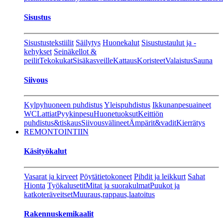
Sisustus
Sisustustekstiilit
Säilytys
Huonekalut
Sisustustaulut ja -
kehykset
Seinäkellot &
peilit
Tekokukat
Sisäkasveille
Kattaus
Koristeet
Valaistus
Sauna
Siivous
Kylpyhuoneen puhdistus
Yleispuhdistus
Ikkunanpesuaineet
WC
Lattiat
Pyykinpesu
Huonetuoksut
Keittiön
puhdistus&tiskaus
Siivousvälineet
Ämpärit&vadit
Kierrätys
REMONTOINTIIN
Käsityökalut
Vasarat ja kirveet
Pöytätietokoneet
Pihdit ja leikkurt
Sahat
Hionta
Työkalusetit
Mitat ja suorakulmat
Puukot ja
katkoteräveitset
Muuraus,rappaus,laatoitus
Rakennuskemikaalit