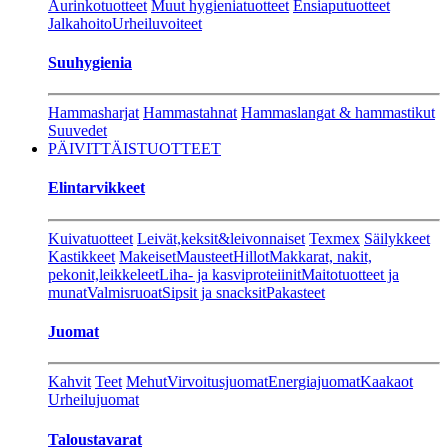
Aurinkotuotteet
Muut hygieniatuotteet
Ensiaputuotteet
Jalkahoito
Urheiluvoiteet
Suuhygienia
Hammasharjat
Hammastahnat
Hammaslangat & hammastikut
Suuvedet
PÄIVITTÄISTUOTTEET
Elintarvikkeet
Kuivatuotteet
Leivät,keksit&leivonnaiset
Texmex
Säilykkeet
Kastikkeet
Makeiset
Mausteet
Hillot
Makkarat, nakit,
pekonit,leikkeleet
Liha- ja kasviproteiinit
Maitotuotteet ja
munat
Valmisruoat
Sipsit ja snacksit
Pakasteet
Juomat
Kahvit
Teet
Mehut
Virvoitusjuomat
Energiajuomat
Kaakaot
Urheilujuomat
Taloustavarat