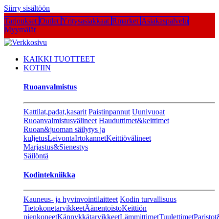
Siirry sisältöön
Tarjoukset
Outlet
Yritysasiakkaat
Rmarket
Asiakaspalvelu
Myymälät
KAIKKI TUOTTEET
KOTIIN
Ruoanvalmistus
Kattilat,padat,kasarit
Paistinpannut
Uunivuoat
Ruoanvalmistusvälineet
Hauduttimet&keittimet
Ruoan&juoman säilytys ja
kuljetus
Leivonta
Irtokannet
Keittiövälineet
Marjastus&Sienestys
Säilöntä
Kodintekniikka
Kauneus- ja hyvinvointilaitteet
Kodin turvallisuus
Tietokonetarvikkeet
Äänentoisto
Keittiön
pienkoneet
Kännykkätarvikkeet
Lämmittimet
Tuulettimet
Paristot