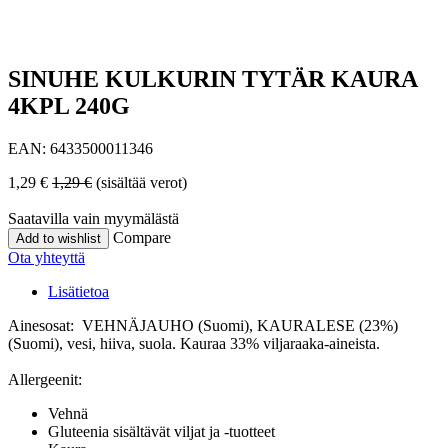
SINUHE KULKURIN TYTÄR KAURA
4KPL 240G
EAN:
6433500011346
1,29
€
1,29
€
(sisältää verot)
Saatavilla vain myymälästä
Compare
Add to wishlist
Ota yhteyttä
Lisätietoa
Ainesosat: VEHNÄJAUHO (Suomi), KAURALESE (23%)
(Suomi), vesi, hiiva, suola. Kauraa 33% viljaraaka-aineista.
Allergeenit:
Vehnä
Gluteenia sisältävät viljat ja -tuotteet