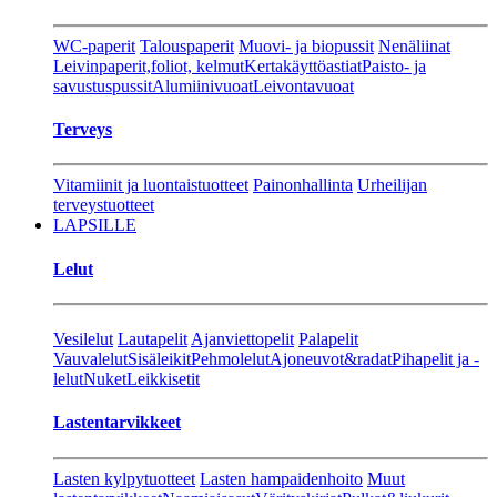
WC-paperit
Talouspaperit
Muovi- ja biopussit
Nenäliinat
Leivinpaperit,foliot, kelmut
Kertakäyttöastiat
Paisto- ja
savustuspussit
Alumiinivuoat
Leivontavuoat
Terveys
Vitamiinit ja luontaistuotteet
Painonhallinta
Urheilijan
terveystuotteet
LAPSILLE
Lelut
Vesilelut
Lautapelit
Ajanviettopelit
Palapelit
Vauvalelut
Sisäleikit
Pehmolelut
Ajoneuvot&radat
Pihapelit ja -
lelut
Nuket
Leikkisetit
Lastentarvikkeet
Lasten kylpytuotteet
Lasten hampaidenhoito
Muut