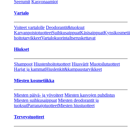
Seerumit
Kasvonaamiot
Vartalo
Voiteet vartalolle
Deodorantit&tuoksut
Karvanpoistotuotteet
Suihkusaippuat
Käsisaippuat
Kynsikosmeti
hoitotarvikkeet
Vartalokuorinta
Itseruskettavat
Hiukset
Shampoot
Hiustenhoitotuotteet
Hiusvärit
Muotoilutuotteet
Harjat ja kammat
Hiuslenkit&kampaustarvikkeet
Miesten kosmetiikka
Miesten päivä- ja yövoiteet
Miesten kasvojen puhdistus
Miesten suihkusaippuat
Miesten deodorantit ja
tuoksut
Parranajotuotteet
Miesten hiustuotteet
Terveystuotteet