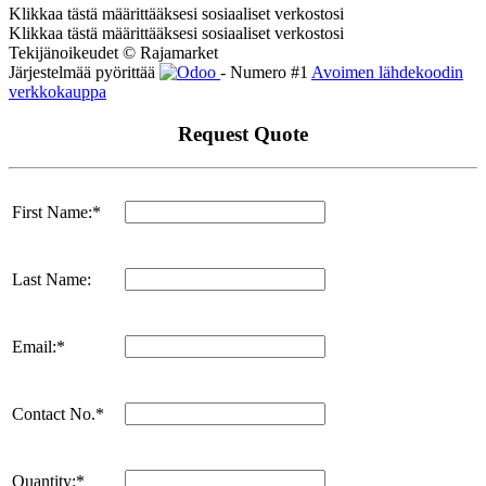
Klikkaa tästä määrittääksesi sosiaaliset verkostosi
Klikkaa tästä määrittääksesi sosiaaliset verkostosi
Tekijänoikeudet © Rajamarket
Järjestelmää pyörittää
- Numero #1
Avoimen lähdekoodin
verkkokauppa
Request Quote
First Name:*
Last Name:
Email:*
Contact No.*
Quantity:*