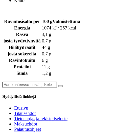
Kaura
Ravintosisältö per
100 gValmistettuna
Energia
1074 kJ / 257 kcal
Rasva
3,1 g
josta tyydyttynyttä
0,7 g
Hiilihydraatit
44 g
josta sokereita
0,7 g
Ravintokuitu
6 g
Proteiini
11 g
Suola
1,2 g
Hyödyllisiä linkkejä
Etusivu
Tilausehdot
Tietosuoja- ja rekisteriseloste
Maksuehdot
Palautusohjeet