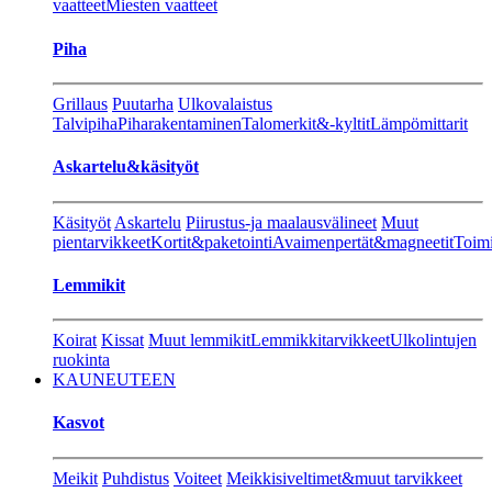
vaatteet
Miesten vaatteet
Piha
Grillaus
Puutarha
Ulkovalaistus
Talvipiha
Piharakentaminen
Talomerkit&-kyltit
Lämpömittarit
Askartelu&käsityöt
Käsityöt
Askartelu
Piirustus-ja maalausvälineet
Muut
pientarvikkeet
Kortit&paketointi
Avaimenpertät&magneetit
Toimi
Lemmikit
Koirat
Kissat
Muut lemmikit
Lemmikkitarvikkeet
Ulkolintujen
ruokinta
KAUNEUTEEN
Kasvot
Meikit
Puhdistus
Voiteet
Meikkisiveltimet&muut tarvikkeet