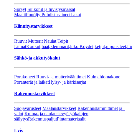
Sprayt
Silikonit ja tiivistysmassat
Maalit
Puuöljyt
Puhdistusaineet
Lakat
Kiinnitystarvikkeet
Ruuvit
Mutterit
Naulat
Teipit
Liimat
Koukut,haat,klemmarit,lukot
Köydet,ketjut,nippusiteet,lii
Sähkö-ja akkutyökalut
Porakoneet
Ruuvi- ja mutterivääntimet
Kulmahiomakone
Poranterät ja laikat
Hylsy- ja kärkisarjat
Rakennustarvikkeet
Suojavarusteet
Maalaustarvikkeet
Rakennuslämmittimet ja -
valot
Kulma- ja naulauslevyt
Työkalujen
säilytys
Rakennuspaljut
Pintamateriaalit
Lvis