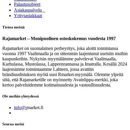
Palautusohjeet
Asia​k​aspalvelu
​Yritysasiakkaat
Tietoa meistä
Rajamarket – Monipuolinen ostoskokemus vuodesta 1997
Rajamarket on suomalainen perheyritys, joka aloitti toimintansa
vuonna 1997 Vaalimaalla ja on sittemmin laajentunut useisiin muihin
kaupunkeihin. Nykyisin myymälämme palvelevat Vaalimaalla,
Karhulassa, Mustolassa, Lappeenrannassa ja Imatralla. Kesällä 2024
laajensimme toimintaamme Lahteen, jossa avattiin
brändiuudistuksen myötä uusi Rmarket-myymälä. Olemme ylpeitä
siitä, että Rajamarketille on myönnetty Avainlippu-merkki, joka
kertoo palveluidemme kotimaisuudesta ja vastuullisuudesta.
Ole meihin yhteydessä
info@r
market.fi
Seuraa meitä