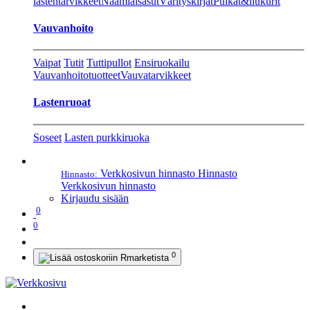
lastentarvikkeet
Naamiaisasut
Värityskirjat
Pulkat&liukurit
Vauvanhoito
Vaipat
Tutit
Tuttipullot
Ensiruokailu
Vauvanhoitotuotteet
Vauvatarvikkeet
Lastenruoat
Soseet
Lasten purkkiruoka
Verkkosivun hinnasto
Hinnasto
Hinnasto:
Verkkosivun hinnasto
Kirjaudu sisään
0
0
0