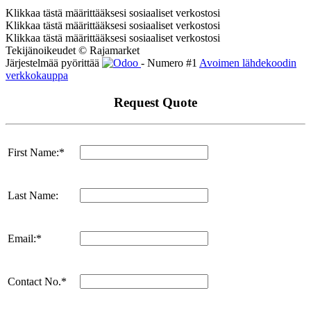
Klikkaa tästä määrittääksesi sosiaaliset verkostosi
Klikkaa tästä määrittääksesi sosiaaliset verkostosi
Klikkaa tästä määrittääksesi sosiaaliset verkostosi
Tekijänoikeudet © Rajamarket
Järjestelmää pyörittää
- Numero #1
Avoimen lähdekoodin
verkkokauppa
Request Quote
First Name:*
Last Name:
Email:*
Contact No.*