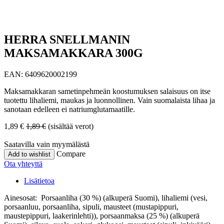
HERRA SNELLMANIN
MAKSAMAKKARA 300G
EAN:
6409620002199
Maksamakkaran sametinpehmeän koostumuksen salaisuus on itse
tuotettu lihaliemi, maukas ja luonnollinen. Vain suomalaista lihaa ja
sanotaan edelleen ei natriumglutamaatille.
1,89
€
1,89
€
(sisältää verot)
Saatavilla vain myymälästä
Compare
Add to wishlist
Ota yhteyttä
Lisätietoa
Ainesosat: Porsaanliha (30 %) (alkuperä Suomi), lihaliemi (vesi,
porsaanluu, porsaanliha, sipuli, mausteet (mustapippuri,
maustepippuri, laakerinlehti)), porsaanmaksa (25 %) (alkuperä