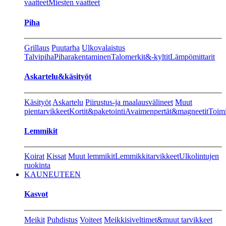
vaatteet
Miesten vaatteet
Piha
Grillaus
Puutarha
Ulkovalaistus
Talvipiha
Piharakentaminen
Talomerkit&-kyltit
Lämpömittarit
Askartelu&käsityöt
Käsityöt
Askartelu
Piirustus-ja maalausvälineet
Muut
pientarvikkeet
Kortit&paketointi
Avaimenpertät&magneetit
Toimi
Lemmikit
Koirat
Kissat
Muut lemmikit
Lemmikkitarvikkeet
Ulkolintujen
ruokinta
KAUNEUTEEN
Kasvot
Meikit
Puhdistus
Voiteet
Meikkisiveltimet&muut tarvikkeet