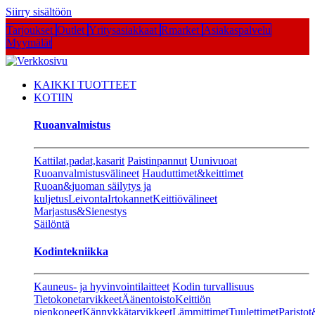
Siirry sisältöön
Tarjoukset
Outlet
Yritysasiakkaat
Rmarket
Asiakaspalvelu
Myymälät
KAIKKI TUOTTEET
KOTIIN
Ruoanvalmistus
Kattilat,padat,kasarit
Paistinpannut
Uunivuoat
Ruoanvalmistusvälineet
Hauduttimet&keittimet
Ruoan&juoman säilytys ja
kuljetus
Leivonta
Irtokannet
Keittiövälineet
Marjastus&Sienestys
Säilöntä
Kodintekniikka
Kauneus- ja hyvinvointilaitteet
Kodin turvallisuus
Tietokonetarvikkeet
Äänentoisto
Keittiön
pienkoneet
Kännykkätarvikkeet
Lämmittimet
Tuulettimet
Paristot