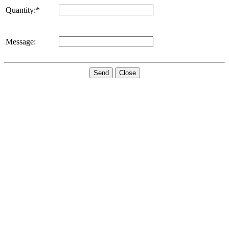
Quantity:*
Message:
Send
Close