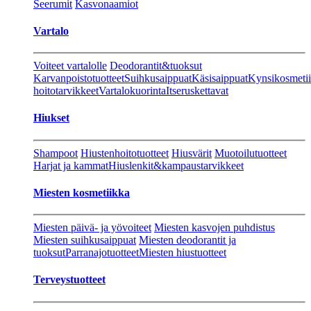
Seerumit
Kasvonaamiot
Vartalo
Voiteet vartalolle
Deodorantit&tuoksut
Karvanpoistotuotteet
Suihkusaippuat
Käsisaippuat
Kynsikosmeti
hoitotarvikkeet
Vartalokuorinta
Itseruskettavat
Hiukset
Shampoot
Hiustenhoitotuotteet
Hiusvärit
Muotoilutuotteet
Harjat ja kammat
Hiuslenkit&kampaustarvikkeet
Miesten kosmetiikka
Miesten päivä- ja yövoiteet
Miesten kasvojen puhdistus
Miesten suihkusaippuat
Miesten deodorantit ja
tuoksut
Parranajotuotteet
Miesten hiustuotteet
Terveystuotteet