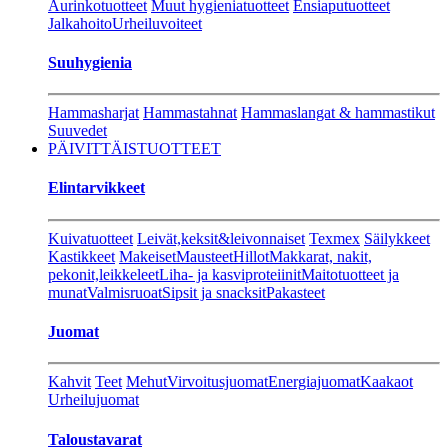
Aurinkotuotteet
Muut hygieniatuotteet
Ensiaputuotteet
Jalkahoito
Urheiluvoiteet
Suuhygienia
Hammasharjat
Hammastahnat
Hammaslangat & hammastikut
Suuvedet
PÄIVITTÄISTUOTTEET
Elintarvikkeet
Kuivatuotteet
Leivät,keksit&leivonnaiset
Texmex
Säilykkeet
Kastikkeet
Makeiset
Mausteet
Hillot
Makkarat, nakit,
pekonit,leikkeleet
Liha- ja kasviproteiinit
Maitotuotteet ja
munat
Valmisruoat
Sipsit ja snacksit
Pakasteet
Juomat
Kahvit
Teet
Mehut
Virvoitusjuomat
Energiajuomat
Kaakaot
Urheilujuomat
Taloustavarat