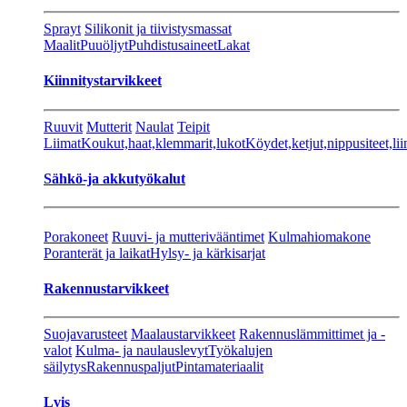
Sprayt
Silikonit ja tiivistysmassat
Maalit
Puuöljyt
Puhdistusaineet
Lakat
Kiinnitystarvikkeet
Ruuvit
Mutterit
Naulat
Teipit
Liimat
Koukut,haat,klemmarit,lukot
Köydet,ketjut,nippusiteet,lii
Sähkö-ja akkutyökalut
Porakoneet
Ruuvi- ja mutterivääntimet
Kulmahiomakone
Poranterät ja laikat
Hylsy- ja kärkisarjat
Rakennustarvikkeet
Suojavarusteet
Maalaustarvikkeet
Rakennuslämmittimet ja -
valot
Kulma- ja naulauslevyt
Työkalujen
säilytys
Rakennuspaljut
Pintamateriaalit
Lvis