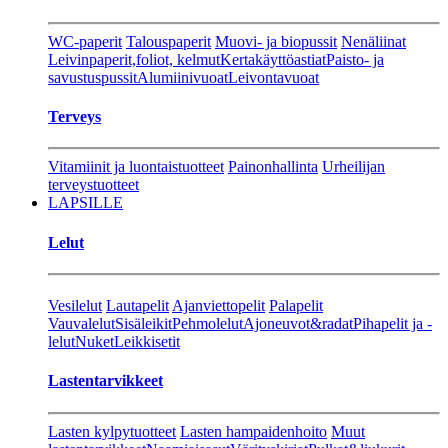
WC-paperit
Talouspaperit
Muovi- ja biopussit
Nenäliinat
Leivinpaperit,foliot, kelmut
Kertakäyttöastiat
Paisto- ja
savustuspussit
Alumiinivuoat
Leivontavuoat
Terveys
Vitamiinit ja luontaistuotteet
Painonhallinta
Urheilijan
terveystuotteet
LAPSILLE
Lelut
Vesilelut
Lautapelit
Ajanviettopelit
Palapelit
Vauvalelut
Sisäleikit
Pehmolelut
Ajoneuvot&radat
Pihapelit ja -
lelut
Nuket
Leikkisetit
Lastentarvikkeet
Lasten kylpytuotteet
Lasten hampaidenhoito
Muut