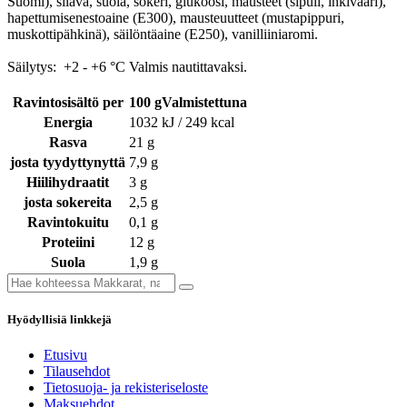
Suomi), silava, suola, sokeri, glukoosi, mausteet (sipuli, inkivääri),
hapettumisenestoaine (E300), mausteuutteet (mustapippuri,
muskottipähkinä), säilöntäaine (E250), vanilliiniaromi.
Säilytys: +2 - +6 °C Valmis nautittavaksi.
Ravintosisältö per
100 gValmistettuna
Energia
1032 kJ / 249 kcal
Rasva
21 g
josta tyydyttynyttä
7,9 g
Hiilihydraatit
3 g
josta sokereita
2,5 g
Ravintokuitu
0,1 g
Proteiini
12 g
Suola
1,9 g
Hyödyllisiä linkkejä
Etusivu
Tilausehdot
Tietosuoja- ja rekisteriseloste
Maksuehdot