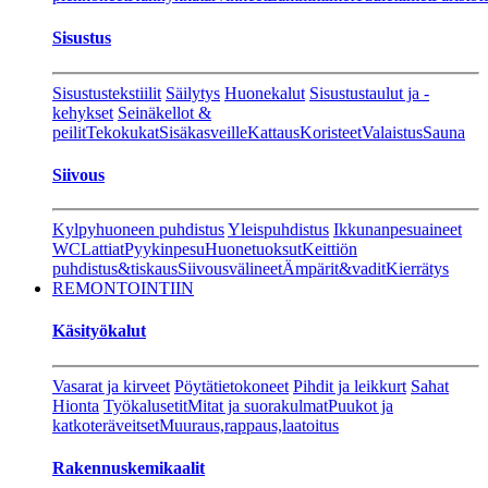
Sisustus
Sisustustekstiilit
Säilytys
Huonekalut
Sisustustaulut ja -
kehykset
Seinäkellot &
peilit
Tekokukat
Sisäkasveille
Kattaus
Koristeet
Valaistus
Sauna
Siivous
Kylpyhuoneen puhdistus
Yleispuhdistus
Ikkunanpesuaineet
WC
Lattiat
Pyykinpesu
Huonetuoksut
Keittiön
puhdistus&tiskaus
Siivousvälineet
Ämpärit&vadit
Kierrätys
REMONTOINTIIN
Käsityökalut
Vasarat ja kirveet
Pöytätietokoneet
Pihdit ja leikkurt
Sahat
Hionta
Työkalusetit
Mitat ja suorakulmat
Puukot ja
katkoteräveitset
Muuraus,rappaus,laatoitus
Rakennuskemikaalit