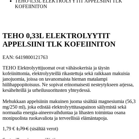
TEHO 0,33L ELEKTROLYYTIT APPELSIINI TLK
KOFEIINITON
TEHO 0,33L ELEKTROLYYTIT
APPELSIINI TLK KOFEIINITON
EAN:
6419800121763
TEHO Elektrolyyttijuomat ovat vähäsokerisia ja täysin
kofeiinittomia, elektrolyyteillä rikastettuja sekä raikkaan makuisia
janojuomia, joissa on tavanomaista hieman matalampi
hiilihappopitoisuus. Ne sopivat erinomaisesti nesteytykseen arjessa,
kesähelteillä ja urheilusuoritusten yhteydessä.
Mehukkaan appelsiinin makuinen juoma sisältää magnesiumia (56,3
mg/250 ml), joka edistää elektrolyyttitasapainon säilymistä sekä
normaalia energia-aineenvaihduntaa ja lihasten toimintaa osana
monipuolista ruokavaliota ja terveellisiä elämäntapoja.
1,79
€
1,79
€
(sisältää verot)