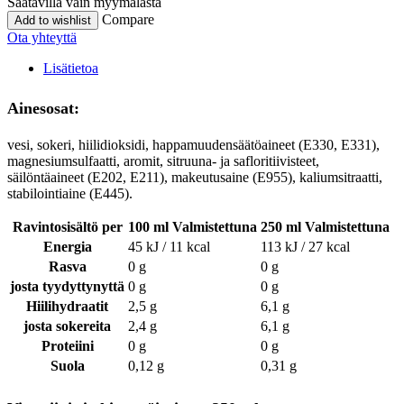
Saatavilla vain myymälästä
Compare
Add to wishlist
Ota yhteyttä
Lisätietoa
Ainesosat:
vesi, sokeri, hiilidioksidi, happamuudensäätöaineet (E330, E331),
magnesiumsulfaatti, aromit, sitruuna- ja safloritiivisteet,
säilöntäaineet (E202, E211), makeutusaine (E955), kaliumsitraatti,
stabilointiaine (E445).
Ravintosisältö per
100 ml Valmistettuna
250 ml Valmistettuna
Energia
45 kJ / 11 kcal
113 kJ / 27 kcal
Rasva
0 g
0 g
josta tyydyttynyttä
0 g
0 g
Hiilihydraatit
2,5 g
6,1 g
josta sokereita
2,4 g
6,1 g
Proteiini
0 g
0 g
Suola
0,12 g
0,31 g