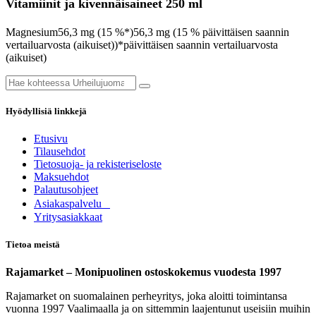
Vitamiinit ja kivennäisaineet 250 ml
Magnesium56,3 mg (15 %*)56,3 mg (15 % päivittäisen saannin
vertailuarvosta (aikuiset))*päivittäisen saannin vertailuarvosta
(aikuiset)
Hyödyllisiä linkkejä
Etusivu
Tilausehdot
Tietosuoja- ja rekisteriseloste
Maksuehdot
Palautusohjeet
Asia​k​aspalvelu
​Yritysasiakkaat
Tietoa meistä
Rajamarket – Monipuolinen ostoskokemus vuodesta 1997
Rajamarket on suomalainen perheyritys, joka aloitti toimintansa
vuonna 1997 Vaalimaalla ja on sittemmin laajentunut useisiin muihin