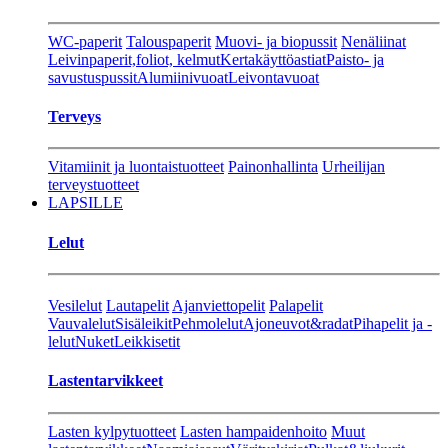
WC-paperit
Talouspaperit
Muovi- ja biopussit
Nenäliinat
Leivinpaperit,foliot, kelmut
Kertakäyttöastiat
Paisto- ja
savustuspussit
Alumiinivuoat
Leivontavuoat
Terveys
Vitamiinit ja luontaistuotteet
Painonhallinta
Urheilijan
terveystuotteet
LAPSILLE
Lelut
Vesilelut
Lautapelit
Ajanviettopelit
Palapelit
Vauvalelut
Sisäleikit
Pehmolelut
Ajoneuvot&radat
Pihapelit ja -
lelut
Nuket
Leikkisetit
Lastentarvikkeet
Lasten kylpytuotteet
Lasten hampaidenhoito
Muut