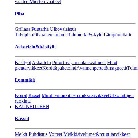
vaatteet
Miesten vaatteet
Piha
Grillaus
Puutarha
Ulkovalaistus
Talvipiha
Piharakentaminen
Talomerkit&-kyltit
Lämpömittarit
Askartelu&käsityöt
Käsityöt
Askartelu
Piirustus-ja maalausvälineet
Muut
pientarvikkeet
Kortit&paketointi
Avaimenpertät&magneetit
Toimi
Lemmikit
Koirat
Kissat
Muut lemmikit
Lemmikkitarvikkeet
Ulkolintujen
ruokinta
KAUNEUTEEN
Kasvot
Meikit
Puhdistus
Voiteet
Meikkisiveltimet&muut tarvikkeet