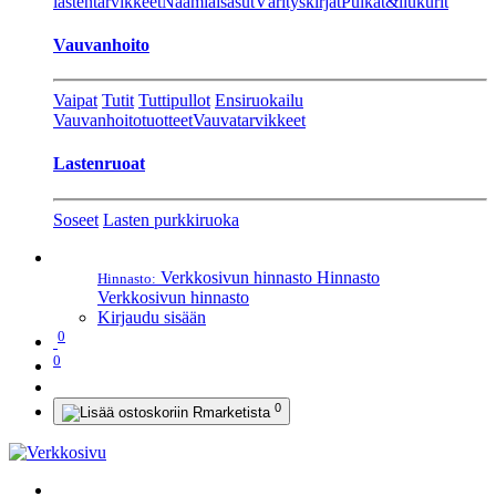
lastentarvikkeet
Naamiaisasut
Värityskirjat
Pulkat&liukurit
Vauvanhoito
Vaipat
Tutit
Tuttipullot
Ensiruokailu
Vauvanhoitotuotteet
Vauvatarvikkeet
Lastenruoat
Soseet
Lasten purkkiruoka
Verkkosivun hinnasto
Hinnasto
Hinnasto:
Verkkosivun hinnasto
Kirjaudu sisään
0
0
0