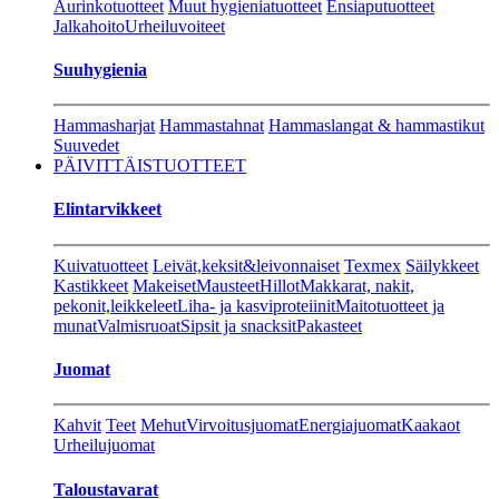
Aurinkotuotteet
Muut hygieniatuotteet
Ensiaputuotteet
Jalkahoito
Urheiluvoiteet
Suuhygienia
Hammasharjat
Hammastahnat
Hammaslangat & hammastikut
Suuvedet
PÄIVITTÄISTUOTTEET
Elintarvikkeet
Kuivatuotteet
Leivät,keksit&leivonnaiset
Texmex
Säilykkeet
Kastikkeet
Makeiset
Mausteet
Hillot
Makkarat, nakit,
pekonit,leikkeleet
Liha- ja kasviproteiinit
Maitotuotteet ja
munat
Valmisruoat
Sipsit ja snacksit
Pakasteet
Juomat
Kahvit
Teet
Mehut
Virvoitusjuomat
Energiajuomat
Kaakaot
Urheilujuomat
Taloustavarat