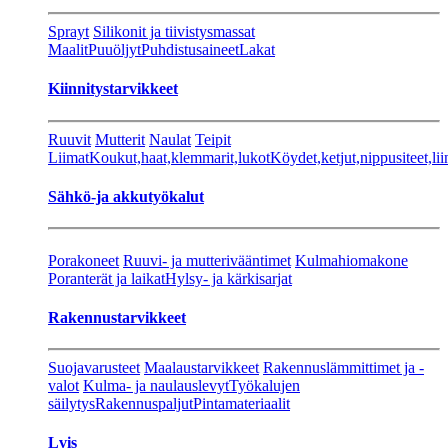
Sprayt
Silikonit ja tiivistysmassat
Maalit
Puuöljyt
Puhdistusaineet
Lakat
Kiinnitystarvikkeet
Ruuvit
Mutterit
Naulat
Teipit
Liimat
Koukut,haat,klemmarit,lukot
Köydet,ketjut,nippusiteet,lii
Sähkö-ja akkutyökalut
Porakoneet
Ruuvi- ja mutterivääntimet
Kulmahiomakone
Poranterät ja laikat
Hylsy- ja kärkisarjat
Rakennustarvikkeet
Suojavarusteet
Maalaustarvikkeet
Rakennuslämmittimet ja -
valot
Kulma- ja naulauslevyt
Työkalujen
säilytys
Rakennuspaljut
Pintamateriaalit
Lvis