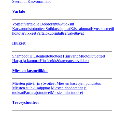
Seerumit
Kasvonaamiot
Vartalo
Voiteet vartalolle
Deodorantit&tuoksut
Karvanpoistotuotteet
Suihkusaippuat
Käsisaippuat
Kynsikosmeti
hoitotarvikkeet
Vartalokuorinta
Itseruskettavat
Hiukset
Shampoot
Hiustenhoitotuotteet
Hiusvärit
Muotoilutuotteet
Harjat ja kammat
Hiuslenkit&kampaustarvikkeet
Miesten kosmetiikka
Miesten päivä- ja yövoiteet
Miesten kasvojen puhdistus
Miesten suihkusaippuat
Miesten deodorantit ja
tuoksut
Parranajotuotteet
Miesten hiustuotteet
Terveystuotteet