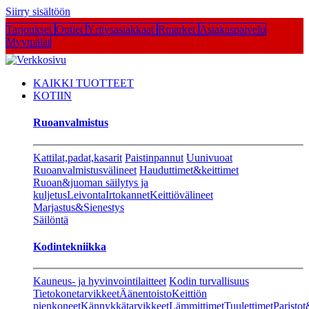
Siirry sisältöön
Tarjoukset
Outlet
Yritysasiakkaat
Rmarket
Asiakaspalvelu
Myymälät
KAIKKI TUOTTEET
KOTIIN
Ruoanvalmistus
Kattilat,padat,kasarit
Paistinpannut
Uunivuoat
Ruoanvalmistusvälineet
Hauduttimet&keittimet
Ruoan&juoman säilytys ja
kuljetus
Leivonta
Irtokannet
Keittiövälineet
Marjastus&Sienestys
Säilöntä
Kodintekniikka
Kauneus- ja hyvinvointilaitteet
Kodin turvallisuus
Tietokonetarvikkeet
Äänentoisto
Keittiön
pienkoneet
Kännykkätarvikkeet
Lämmittimet
Tuulettimet
Paristot