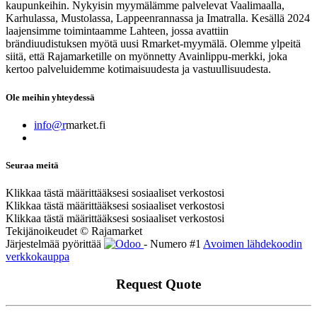
kaupunkeihin. Nykyisin myymälämme palvelevat Vaalimaalla,
Karhulassa, Mustolassa, Lappeenrannassa ja Imatralla. Kesällä 2024
laajensimme toimintaamme Lahteen, jossa avattiin
brändiuudistuksen myötä uusi Rmarket-myymälä. Olemme ylpeitä
siitä, että Rajamarketille on myönnetty Avainlippu-merkki, joka
kertoo palveluidemme kotimaisuudesta ja vastuullisuudesta.
Ole meihin yhteydessä
info@r
market.fi
Seuraa meitä
Klikkaa tästä määrittääksesi sosiaaliset verkostosi
Klikkaa tästä määrittääksesi sosiaaliset verkostosi
Klikkaa tästä määrittääksesi sosiaaliset verkostosi
Tekijänoikeudet © Rajamarket
Järjestelmää pyörittää
- Numero #1
Avoimen lähdekoodin
verkkokauppa
Request Quote