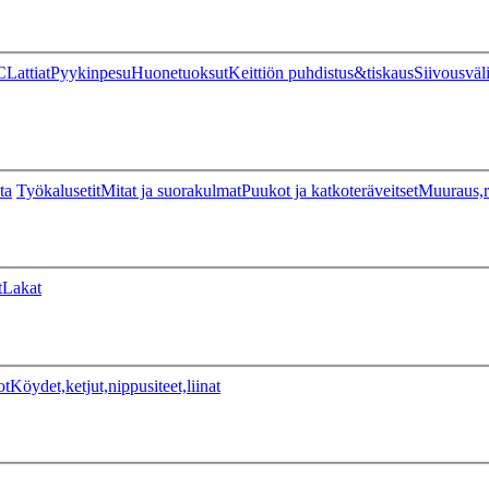
C
Lattiat
Pyykinpesu
Huonetuoksut
Keittiön puhdistus&tiskaus
Siivousväl
ta
Työkalusetit
Mitat ja suorakulmat
Puukot ja katkoteräveitset
Muuraus,r
t
Lakat
ot
Köydet,ketjut,nippusiteet,liinat