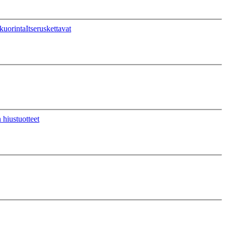
kuorinta
Itseruskettavat
 hiustuotteet