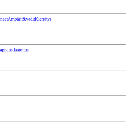
ineet
Ämpärit&vadit
Kierrätys
appaus,laatoitus