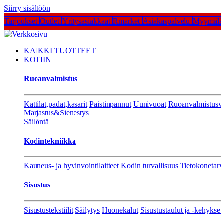
Siirry sisältöön
Tarjoukset
Outlet
Yritysasiakkaat
Rmarket
Asiakaspalvelu
Myymälä
KAIKKI TUOTTEET
KOTIIN
Ruoanvalmistus
Kattilat,padat,kasarit
Paistinpannut
Uunivuoat
Ruoanvalmistusv
Marjastus&Sienestys
Säilöntä
Kodintekniikka
Kauneus- ja hyvinvointilaitteet
Kodin turvallisuus
Tietokonetar
Sisustus
Sisustustekstiilit
Säilytys
Huonekalut
Sisustustaulut ja -kehykse