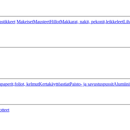
stikkeet
Makeiset
Mausteet
Hillot
Makkarat, nakit, pekonit,leikkeleet
Lih
paperit,foliot, kelmut
Kertakäyttöastiat
Paisto- ja savustuspussit
Alumiini
otteet