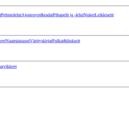
t
Pehmolelut
Ajoneuvot&radat
Pihapelit ja -lelut
Nuket
Leikkisetit
eet
Naamiaisasut
Värityskirjat
Pulkat&liukurit
arvikkeet