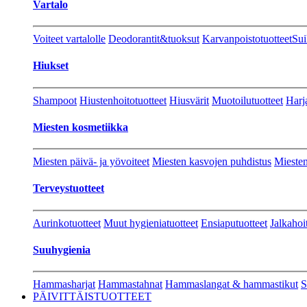
Vartalo
Voiteet vartalolle
Deodorantit&tuoksut
Karvanpoistotuotteet
Sui
Hiukset
Shampoot
Hiustenhoitotuotteet
Hiusvärit
Muotoilutuotteet
Harj
Miesten kosmetiikka
Miesten päivä- ja yövoiteet
Miesten kasvojen puhdistus
Miesten
Terveystuotteet
Aurinkotuotteet
Muut hygieniatuotteet
Ensiaputuotteet
Jalkahoi
Suuhygienia
Hammasharjat
Hammastahnat
Hammaslangat & hammastikut
S
PÄIVITTÄISTUOTTEET