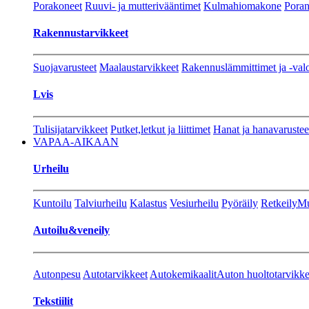
Porakoneet
Ruuvi- ja mutterivääntimet
Kulmahiomakone
Porant
Rakennustarvikkeet
Suojavarusteet
Maalaustarvikkeet
Rakennuslämmittimet ja -val
Lvis
Tulisijatarvikkeet
Putket,letkut ja liittimet
Hanat ja hanavarustee
VAPAA-AIKAAN
Urheilu
Kuntoilu
Talviurheilu
Kalastus
Vesiurheilu
Pyöräily
Retkeily
Mu
Autoilu&veneily
Autonpesu
Autotarvikkeet
Autokemikaalit
Auton huoltotarvikke
Tekstiilit