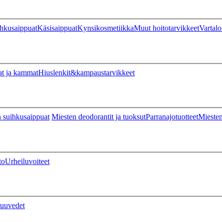
hkusaippuat
Käsisaippuat
Kynsikosmetiikka
Muut hoitotarvikkeet
Vartalo
at ja kammat
Hiuslenkit&kampaustarvikkeet
 suihkusaippuat
Miesten deodorantit ja tuoksut
Parranajotuotteet
Miesten
to
Urheiluvoiteet
uuvedet