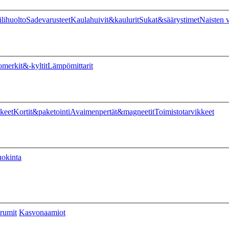
ilihuolto
Sadevarusteet
Kaulahuivit&kaulurit
Sukat&säärystimet
Naisten v
omerkit&-kyltit
Lämpömittarit
keet
Kortit&paketointi
Avaimenpertät&magneetit
Toimistotarvikkeet
uokinta
rumit
Kasvonaamiot