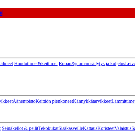
t
älineet
Hauduttimet&keittimet
Ruoan&juoman säilytys ja kuljetus
Leiv
vikkeet
Äänentoisto
Keittiön pienkoneet
Kännykkätarvikkeet
Lämmittime
t
Seinäkellot & peilit
Tekokukat
Sisäkasveille
Kattaus
Koristeet
Valaistus
S