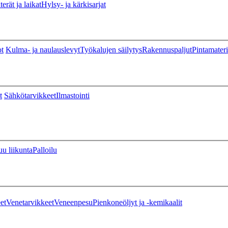
erät ja laikat
Hylsy- ja kärkisarjat
ot
Kulma- ja naulauslevyt
Työkalujen säilytys
Rakennuspaljut
Pintamateri
t
Sähkötarvikkeet
Ilmastointi
u liikunta
Palloilu
et
Venetarvikkeet
Veneenpesu
Pienkoneöljyt ja -kemikaalit