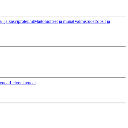
a- ja kasviproteiinit
Maitotuotteet ja munat
Valmisruoat
Sipsit ja
vuoat
Leivontavuoat