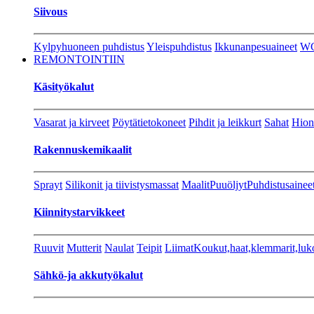
Siivous
Kylpyhuoneen puhdistus
Yleispuhdistus
Ikkunanpesuaineet
W
REMONTOINTIIN
Käsityökalut
Vasarat ja kirveet
Pöytätietokoneet
Pihdit ja leikkurt
Sahat
Hion
Rakennuskemikaalit
Sprayt
Silikonit ja tiivistysmassat
Maalit
Puuöljyt
Puhdistusainee
Kiinnitystarvikkeet
Ruuvit
Mutterit
Naulat
Teipit
Liimat
Koukut,haat,klemmarit,luk
Sähkö-ja akkutyökalut