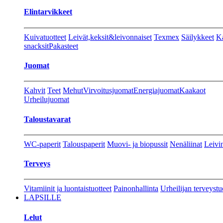
Elintarvikkeet
Kuivatuotteet
Leivät,keksit&leivonnaiset
Texmex
Säilykkeet
Ka
snacksit
Pakasteet
Juomat
Kahvit
Teet
Mehut
Virvoitusjuomat
Energiajuomat
Kaakaot
Urheilujuomat
Taloustavarat
WC-paperit
Talouspaperit
Muovi- ja biopussit
Nenäliinat
Leivin
Terveys
Vitamiinit ja luontaistuotteet
Painonhallinta
Urheilijan terveystu
LAPSILLE
Lelut