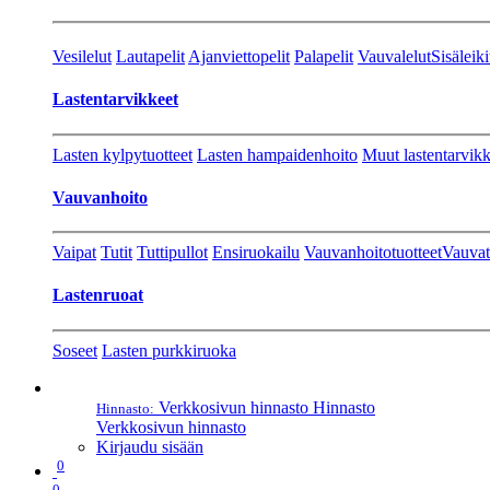
Vesilelut
Lautapelit
Ajanviettopelit
Palapelit
Vauvalelut
Sisäleiki
Lastentarvikkeet
Lasten kylpytuotteet
Lasten hampaidenhoito
Muut lastentarvikk
Vauvanhoito
Vaipat
Tutit
Tuttipullot
Ensiruokailu
Vauvanhoitotuotteet
Vauvat
Lastenruoat
Soseet
Lasten purkkiruoka
Verkkosivun hinnasto
Hinnasto
Hinnasto:
Verkkosivun hinnasto
Kirjaudu sisään
0
0