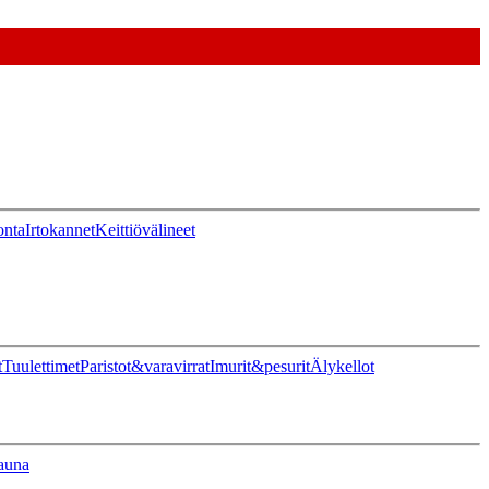
onta
Irtokannet
Keittiövälineet
t
Tuulettimet
Paristot&varavirrat
Imurit&pesurit
Älykellot
auna