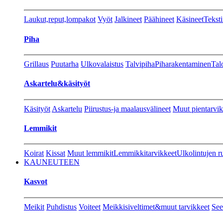
Laukut,reput,lompakot
Vyöt
Jalkineet
Päähineet
Käsineet
Teksti
Piha
Grillaus
Puutarha
Ulkovalaistus
Talvipiha
Piharakentaminen
Tal
Askartelu&käsityöt
Käsityöt
Askartelu
Piirustus-ja maalausvälineet
Muut pientarvik
Lemmikit
Koirat
Kissat
Muut lemmikit
Lemmikkitarvikkeet
Ulkolintujen r
KAUNEUTEEN
Kasvot
Meikit
Puhdistus
Voiteet
Meikkisiveltimet&muut tarvikkeet
See