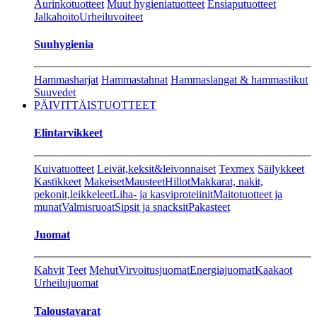
Aurinkotuotteet
Muut hygieniatuotteet
Ensiaputuotteet
Jalkahoito
Urheiluvoiteet
Suuhygienia
Hammasharjat
Hammastahnat
Hammaslangat & hammastikut
Suuvedet
PÄIVITTÄISTUOTTEET
Elintarvikkeet
Kuivatuotteet
Leivät,keksit&leivonnaiset
Texmex
Säilykkeet
Kastikkeet
Makeiset
Mausteet
Hillot
Makkarat, nakit,
pekonit,leikkeleet
Liha- ja kasviproteiinit
Maitotuotteet ja
munat
Valmisruoat
Sipsit ja snacksit
Pakasteet
Juomat
Kahvit
Teet
Mehut
Virvoitusjuomat
Energiajuomat
Kaakaot
Urheilujuomat
Taloustavarat