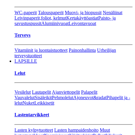
WC-paperit
Talouspaperit
Muovi- ja biopussit
Nenäliinat
Leivinpaperit,foliot, kelmut
Kertakäyttöastiat
Paisto- ja
savustuspussit
Alumiinivuoat
Leivontavuoat
Terveys
Vitamiinit ja luontaistuotteet
Painonhallinta
Urheilijan
terveystuotteet
LAPSILLE
Lelut
Vesilelut
Lautapelit
Ajanviettopelit
Palapelit
Vauvalelut
Sisäleikit
Pehmolelut
Ajoneuvot&radat
Pihapelit ja -
lelut
Nuket
Leikkisetit
Lastentarvikkeet
Lasten kylpytuotteet
Lasten hampaidenhoito
Muut