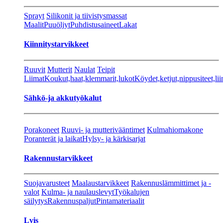
Sprayt
Silikonit ja tiivistysmassat
Maalit
Puuöljyt
Puhdistusaineet
Lakat
Kiinnitystarvikkeet
Ruuvit
Mutterit
Naulat
Teipit
Liimat
Koukut,haat,klemmarit,lukot
Köydet,ketjut,nippusiteet,lii
Sähkö-ja akkutyökalut
Porakoneet
Ruuvi- ja mutterivääntimet
Kulmahiomakone
Poranterät ja laikat
Hylsy- ja kärkisarjat
Rakennustarvikkeet
Suojavarusteet
Maalaustarvikkeet
Rakennuslämmittimet ja -
valot
Kulma- ja naulauslevyt
Työkalujen
säilytys
Rakennuspaljut
Pintamateriaalit
Lvis