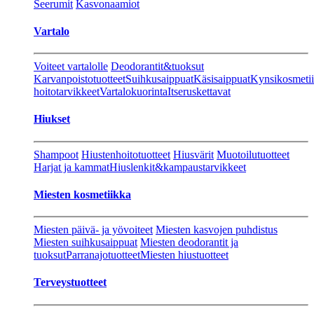
Seerumit
Kasvonaamiot
Vartalo
Voiteet vartalolle
Deodorantit&tuoksut
Karvanpoistotuotteet
Suihkusaippuat
Käsisaippuat
Kynsikosmeti
hoitotarvikkeet
Vartalokuorinta
Itseruskettavat
Hiukset
Shampoot
Hiustenhoitotuotteet
Hiusvärit
Muotoilutuotteet
Harjat ja kammat
Hiuslenkit&kampaustarvikkeet
Miesten kosmetiikka
Miesten päivä- ja yövoiteet
Miesten kasvojen puhdistus
Miesten suihkusaippuat
Miesten deodorantit ja
tuoksut
Parranajotuotteet
Miesten hiustuotteet
Terveystuotteet