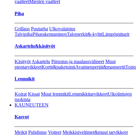
vaatteet
Miesten vaatteet
Piha
Grillaus
Puutarha
Ulkovalaistus
Talvipiha
Piharakentaminen
Talomerkit&-kyltit
Lämpömittarit
Askartelu&käsityöt
Käsityöt
Askartelu
Piirustus-ja maalausvälineet
Muut
pientarvikkeet
Kortit&paketointi
Avaimenpertät&magneetit
Toimi
Lemmikit
Koirat
Kissat
Muut lemmikit
Lemmikkitarvikkeet
Ulkolintujen
ruokinta
KAUNEUTEEN
Kasvot
Meikit
Puhdistus
Voiteet
Meikkisiveltimet&muut tarvikkeet