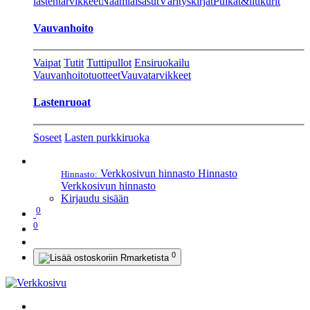
lastentarvikkeet
Naamiaisasut
Värityskirjat
Pulkat&liukurit
Vauvanhoito
Vaipat
Tutit
Tuttipullot
Ensiruokailu
Vauvanhoitotuotteet
Vauvatarvikkeet
Lastenruoat
Soseet
Lasten purkkiruoka
Verkkosivun hinnasto
Hinnasto
Hinnasto:
Verkkosivun hinnasto
Kirjaudu sisään
0
0
0