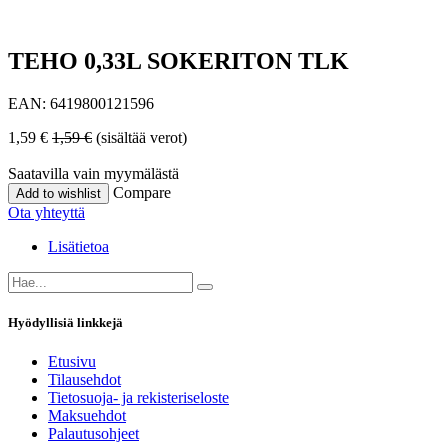
TEHO 0,33L SOKERITON TLK
EAN:
6419800121596
1,59
€
1,59
€
(sisältää verot)
Saatavilla vain myymälästä
Compare
Add to wishlist
Ota yhteyttä
Lisätietoa
Hyödyllisiä linkkejä
Etusivu
Tilausehdot
Tietosuoja- ja rekisteriseloste
Maksuehdot
Palautusohjeet