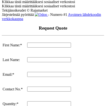
Klikkaa tästä määrittääksesi sosiaaliset verkostosi
Klikkaa tästä määrittääksesi sosiaaliset verkostosi
Tekijänoikeudet © Rajamarket
Järjestelmää pyörittää
- Numero #1
Avoimen lähdekoodin
verkkokauppa
Request Quote
First Name:*
Last Name:
Email:*
Contact No.*
Quantity:*