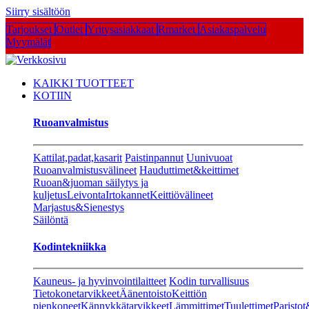
Siirry sisältöön
Tarjoukset
Outlet
Yritysasiakkaat
Rmarket
Asiakaspalvelu
Myymälät
KAIKKI TUOTTEET
KOTIIN
Ruoanvalmistus
Kattilat,padat,kasarit
Paistinpannut
Uunivuoat
Ruoanvalmistusvälineet
Hauduttimet&keittimet
Ruoan&juoman säilytys ja
kuljetus
Leivonta
Irtokannet
Keittiövälineet
Marjastus&Sienestys
Säilöntä
Kodintekniikka
Kauneus- ja hyvinvointilaitteet
Kodin turvallisuus
Tietokonetarvikkeet
Äänentoisto
Keittiön
pienkoneet
Kännykkätarvikkeet
Lämmittimet
Tuulettimet
Paristot