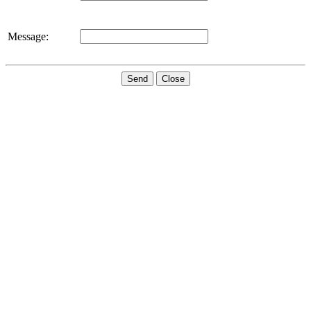
Message:
Send
Close