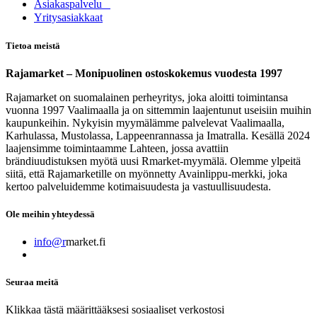
Asia​k​aspalvelu
​Yritysasiakkaat
Tietoa meistä
Rajamarket – Monipuolinen ostoskokemus vuodesta 1997
Rajamarket on suomalainen perheyritys, joka aloitti toimintansa
vuonna 1997 Vaalimaalla ja on sittemmin laajentunut useisiin muihin
kaupunkeihin. Nykyisin myymälämme palvelevat Vaalimaalla,
Karhulassa, Mustolassa, Lappeenrannassa ja Imatralla. Kesällä 2024
laajensimme toimintaamme Lahteen, jossa avattiin
brändiuudistuksen myötä uusi Rmarket-myymälä. Olemme ylpeitä
siitä, että Rajamarketille on myönnetty Avainlippu-merkki, joka
kertoo palveluidemme kotimaisuudesta ja vastuullisuudesta.
Ole meihin yhteydessä
info@r
market.fi
Seuraa meitä
Klikkaa tästä määrittääksesi sosiaaliset verkostosi