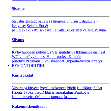
Sisustus
Sisustustekstiilit
Säilytys
Huonekalut
Sisustustaulut ja -
kehykset
Seinäkellot &
peilit
Tekokukat
Sisäkasveille
Kattaus
Koristeet
Valaistus
Sauna
Siivous
Kylpyhuoneen puhdistus
Yleispuhdistus
Ikkunanpesuaineet
WC
Lattiat
Pyykinpesu
Huonetuoksut
Keittiön
puhdistus&tiskaus
Siivousvälineet
Ämpärit&vadit
Kierrätys
REMONTOINTIIN
Käsityökalut
Vasarat ja kirveet
Pöytätietokoneet
Pihdit ja leikkurt
Sahat
Hionta
Työkalusetit
Mitat ja suorakulmat
Puukot ja
katkoteräveitset
Muuraus,rappaus,laatoitus
Rakennuskemikaalit