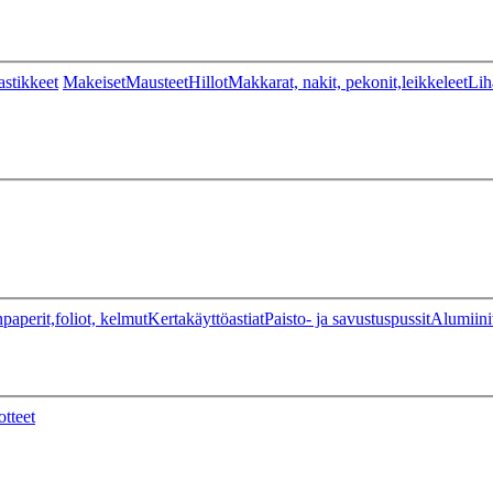
stikkeet
Makeiset
Mausteet
Hillot
Makkarat, nakit, pekonit,leikkeleet
Lih
paperit,foliot, kelmut
Kertakäyttöastiat
Paisto- ja savustuspussit
Alumiini
otteet