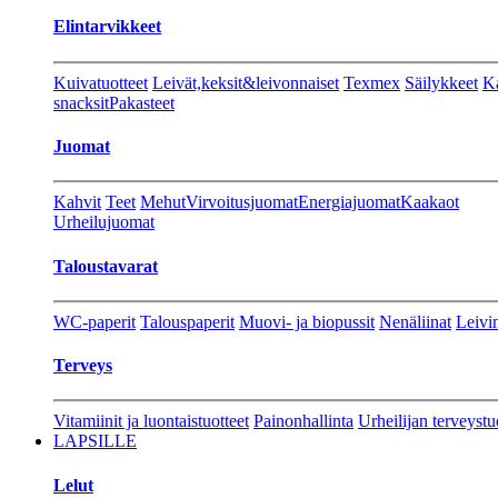
Elintarvikkeet
Kuivatuotteet
Leivät,keksit&leivonnaiset
Texmex
Säilykkeet
Ka
snacksit
Pakasteet
Juomat
Kahvit
Teet
Mehut
Virvoitusjuomat
Energiajuomat
Kaakaot
Urheilujuomat
Taloustavarat
WC-paperit
Talouspaperit
Muovi- ja biopussit
Nenäliinat
Leivin
Terveys
Vitamiinit ja luontaistuotteet
Painonhallinta
Urheilijan terveystu
LAPSILLE
Lelut