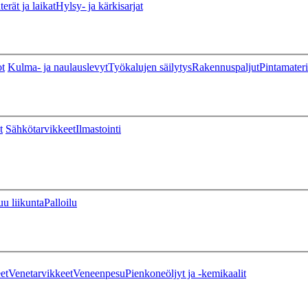
erät ja laikat
Hylsy- ja kärkisarjat
ot
Kulma- ja naulauslevyt
Työkalujen säilytys
Rakennuspaljut
Pintamateri
t
Sähkötarvikkeet
Ilmastointi
u liikunta
Palloilu
et
Venetarvikkeet
Veneenpesu
Pienkoneöljyt ja -kemikaalit