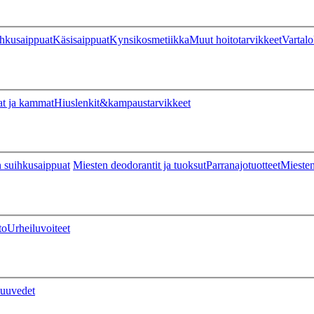
hkusaippuat
Käsisaippuat
Kynsikosmetiikka
Muut hoitotarvikkeet
Vartalo
at ja kammat
Hiuslenkit&kampaustarvikkeet
 suihkusaippuat
Miesten deodorantit ja tuoksut
Parranajotuotteet
Miesten
to
Urheiluvoiteet
uuvedet