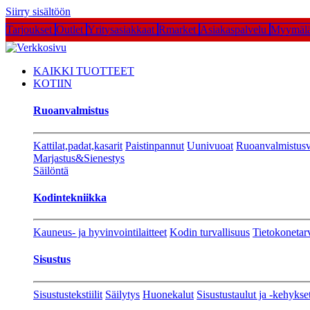
Siirry sisältöön
Tarjoukset
Outlet
Yritysasiakkaat
Rmarket
Asiakaspalvelu
Myymälä
KAIKKI TUOTTEET
KOTIIN
Ruoanvalmistus
Kattilat,padat,kasarit
Paistinpannut
Uunivuoat
Ruoanvalmistusv
Marjastus&Sienestys
Säilöntä
Kodintekniikka
Kauneus- ja hyvinvointilaitteet
Kodin turvallisuus
Tietokonetar
Sisustus
Sisustustekstiilit
Säilytys
Huonekalut
Sisustustaulut ja -kehykse