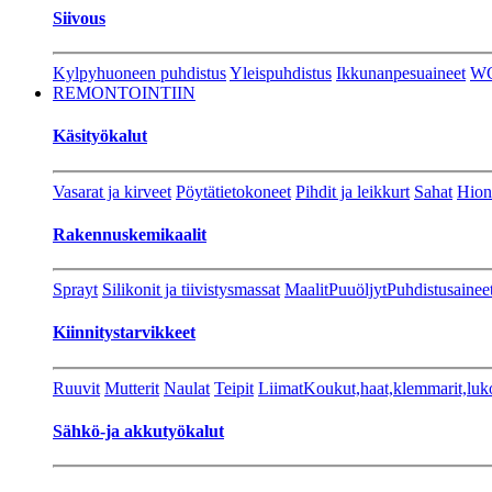
Siivous
Kylpyhuoneen puhdistus
Yleispuhdistus
Ikkunanpesuaineet
W
REMONTOINTIIN
Käsityökalut
Vasarat ja kirveet
Pöytätietokoneet
Pihdit ja leikkurt
Sahat
Hion
Rakennuskemikaalit
Sprayt
Silikonit ja tiivistysmassat
Maalit
Puuöljyt
Puhdistusainee
Kiinnitystarvikkeet
Ruuvit
Mutterit
Naulat
Teipit
Liimat
Koukut,haat,klemmarit,luk
Sähkö-ja akkutyökalut