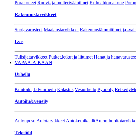
Porakoneet
Ruuvi- ja mutterivääntimet
Kulmahiomakone
Porant
Rakennustarvikkeet
Suojavarusteet
Maalaustarvikkeet
Rakennuslämmittimet ja -val
Lvis
Tulisijatarvikkeet
Putket,letkut ja liittimet
Hanat ja hanavarustee
VAPAA-AIKAAN
Urheilu
Kuntoilu
Talviurheilu
Kalastus
Vesiurheilu
Pyöräily
Retkeily
Mu
Autoilu&veneily
Autonpesu
Autotarvikkeet
Autokemikaalit
Auton huoltotarvikke
Tekstiilit