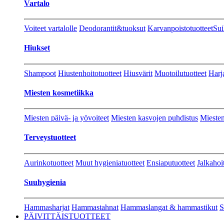
Vartalo
Voiteet vartalolle
Deodorantit&tuoksut
Karvanpoistotuotteet
Sui
Hiukset
Shampoot
Hiustenhoitotuotteet
Hiusvärit
Muotoilutuotteet
Harj
Miesten kosmetiikka
Miesten päivä- ja yövoiteet
Miesten kasvojen puhdistus
Miesten
Terveystuotteet
Aurinkotuotteet
Muut hygieniatuotteet
Ensiaputuotteet
Jalkahoi
Suuhygienia
Hammasharjat
Hammastahnat
Hammaslangat & hammastikut
S
PÄIVITTÄISTUOTTEET