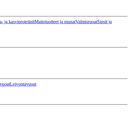
a- ja kasviproteiinit
Maitotuotteet ja munat
Valmisruoat
Sipsit ja
vuoat
Leivontavuoat