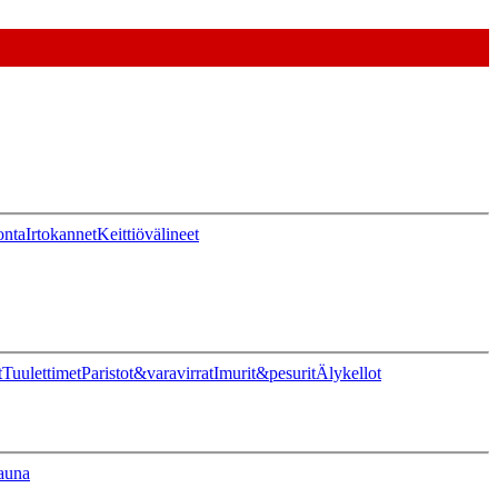
onta
Irtokannet
Keittiövälineet
t
Tuulettimet
Paristot&varavirrat
Imurit&pesurit
Älykellot
auna