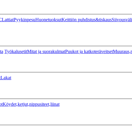
C
Lattiat
Pyykinpesu
Huonetuoksut
Keittiön puhdistus&tiskaus
Siivousväl
ta
Työkalusetit
Mitat ja suorakulmat
Puukot ja katkoteräveitset
Muuraus,r
t
Lakat
ot
Köydet,ketjut,nippusiteet,liinat