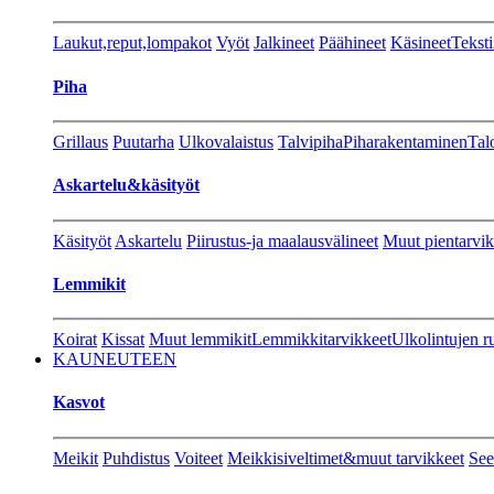
Laukut,reput,lompakot
Vyöt
Jalkineet
Päähineet
Käsineet
Teksti
Piha
Grillaus
Puutarha
Ulkovalaistus
Talvipiha
Piharakentaminen
Tal
Askartelu&käsityöt
Käsityöt
Askartelu
Piirustus-ja maalausvälineet
Muut pientarvik
Lemmikit
Koirat
Kissat
Muut lemmikit
Lemmikkitarvikkeet
Ulkolintujen r
KAUNEUTEEN
Kasvot
Meikit
Puhdistus
Voiteet
Meikkisiveltimet&muut tarvikkeet
See