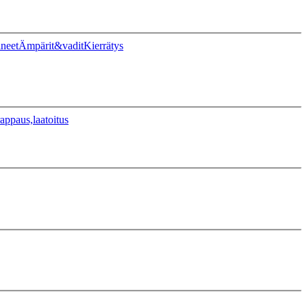
ineet
Ämpärit&vadit
Kierrätys
appaus,laatoitus