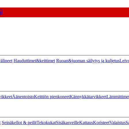
t
älineet
Hauduttimet&keittimet
Ruoan&juoman säilytys ja kuljetus
Leiv
vikkeet
Äänentoisto
Keittiön pienkoneet
Kännykkätarvikkeet
Lämmittime
t
Seinäkellot & peilit
Tekokukat
Sisäkasveille
Kattaus
Koristeet
Valaistus
S