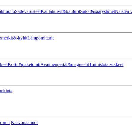
ilihuolto
Sadevarusteet
Kaulahuivit&kaulurit
Sukat&säärystimet
Naisten v
omerkit&-kyltit
Lämpömittarit
keet
Kortit&paketointi
Avaimenpertät&magneetit
Toimistotarvikkeet
uokinta
rumit
Kasvonaamiot