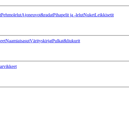
t
Pehmolelut
Ajoneuvot&radat
Pihapelit ja -lelut
Nuket
Leikkisetit
eet
Naamiaisasut
Värityskirjat
Pulkat&liukurit
arvikkeet