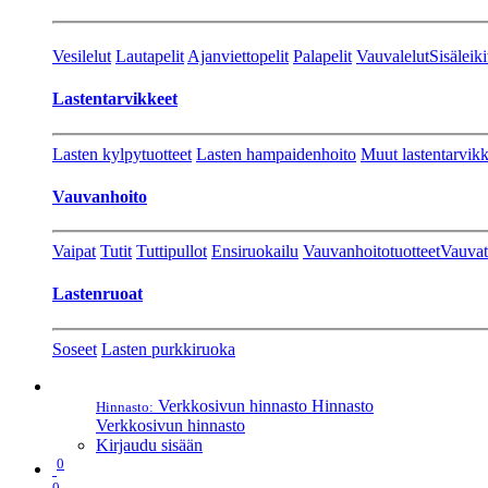
Vesilelut
Lautapelit
Ajanviettopelit
Palapelit
Vauvalelut
Sisäleiki
Lastentarvikkeet
Lasten kylpytuotteet
Lasten hampaidenhoito
Muut lastentarvikk
Vauvanhoito
Vaipat
Tutit
Tuttipullot
Ensiruokailu
Vauvanhoitotuotteet
Vauvat
Lastenruoat
Soseet
Lasten purkkiruoka
Verkkosivun hinnasto
Hinnasto
Hinnasto:
Verkkosivun hinnasto
Kirjaudu sisään
0
0