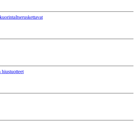
kuorinta
Itseruskettavat
 hiustuotteet