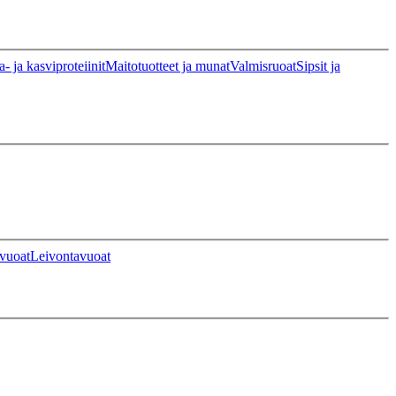
a- ja kasviproteiinit
Maitotuotteet ja munat
Valmisruoat
Sipsit ja
vuoat
Leivontavuoat