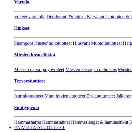
Vartalo
Voiteet vartalolle
Deodorantit&tuoksut
Karvanpoistotuotteet
Sui
Hiukset
Shampoot
Hiustenhoitotuotteet
Hiusvärit
Muotoilutuotteet
Harj
Miesten kosmetiikka
Miesten päivä- ja yövoiteet
Miesten kasvojen puhdistus
Miesten
Terveystuotteet
Aurinkotuotteet
Muut hygieniatuotteet
Ensiaputuotteet
Jalkahoi
Suuhygienia
Hammasharjat
Hammastahnat
Hammaslangat & hammastikut
S
PÄIVITTÄISTUOTTEET