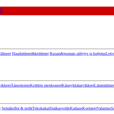
t
älineet
Hauduttimet&keittimet
Ruoan&juoman säilytys ja kuljetus
Leiv
vikkeet
Äänentoisto
Keittiön pienkoneet
Kännykkätarvikkeet
Lämmittime
t
Seinäkellot & peilit
Tekokukat
Sisäkasveille
Kattaus
Koristeet
Valaistus
S