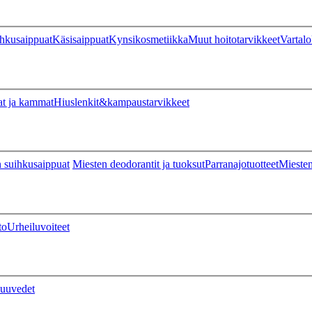
hkusaippuat
Käsisaippuat
Kynsikosmetiikka
Muut hoitotarvikkeet
Vartalo
at ja kammat
Hiuslenkit&kampaustarvikkeet
 suihkusaippuat
Miesten deodorantit ja tuoksut
Parranajotuotteet
Miesten
to
Urheiluvoiteet
uuvedet