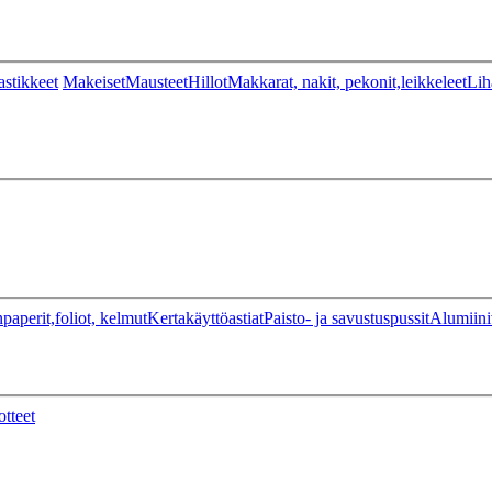
stikkeet
Makeiset
Mausteet
Hillot
Makkarat, nakit, pekonit,leikkeleet
Lih
paperit,foliot, kelmut
Kertakäyttöastiat
Paisto- ja savustuspussit
Alumiini
otteet