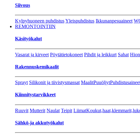
Siivous
Kylpyhuoneen puhdistus
Yleispuhdistus
Ikkunanpesuaineet
W
REMONTOINTIIN
Käsityökalut
Vasarat ja kirveet
Pöytätietokoneet
Pihdit ja leikkurt
Sahat
Hion
Rakennuskemikaalit
Sprayt
Silikonit ja tiivistysmassat
Maalit
Puuöljyt
Puhdistusainee
Kiinnitystarvikkeet
Ruuvit
Mutterit
Naulat
Teipit
Liimat
Koukut,haat,klemmarit,luk
Sähkö-ja akkutyökalut