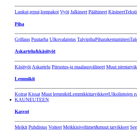
Laukut,reput,lompakot
Vyöt
Jalkineet
Päähineet
Käsineet
Teksti
Piha
Grillaus
Puutarha
Ulkovalaistus
Talvipiha
Piharakentaminen
Tal
Askartelu&käsityöt
Käsityöt
Askartelu
Piirustus-ja maalausvälineet
Muut pientarvik
Lemmikit
Koirat
Kissat
Muut lemmikit
Lemmikkitarvikkeet
Ulkolintujen r
KAUNEUTEEN
Kasvot
Meikit
Puhdistus
Voiteet
Meikkisiveltimet&muut tarvikkeet
See