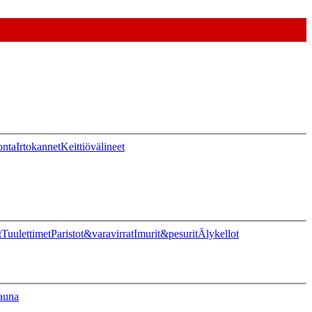
onta
Irtokannet
Keittiövälineet
t
Tuulettimet
Paristot&varavirrat
Imurit&pesurit
Älykellot
auna