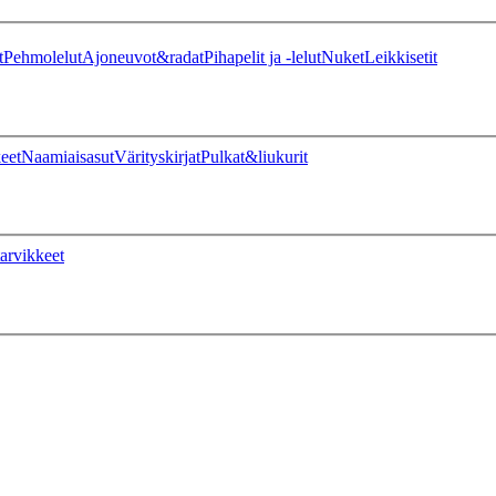
t
Pehmolelut
Ajoneuvot&radat
Pihapelit ja -lelut
Nuket
Leikkisetit
eet
Naamiaisasut
Värityskirjat
Pulkat&liukurit
arvikkeet