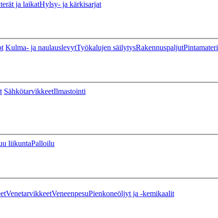
erät ja laikat
Hylsy- ja kärkisarjat
ot
Kulma- ja naulauslevyt
Työkalujen säilytys
Rakennuspaljut
Pintamateri
t
Sähkötarvikkeet
Ilmastointi
u liikunta
Palloilu
et
Venetarvikkeet
Veneenpesu
Pienkoneöljyt ja -kemikaalit