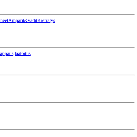
ineet
Ämpärit&vadit
Kierrätys
appaus,laatoitus