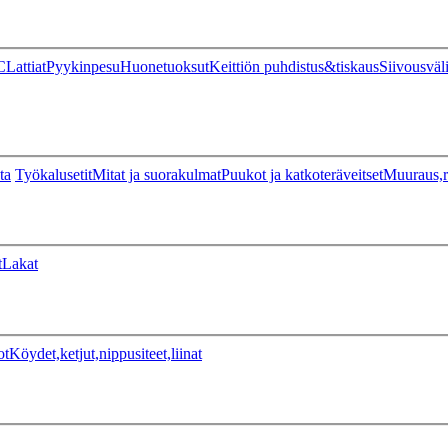
C
Lattiat
Pyykinpesu
Huonetuoksut
Keittiön puhdistus&tiskaus
Siivousväl
ta
Työkalusetit
Mitat ja suorakulmat
Puukot ja katkoteräveitset
Muuraus,r
t
Lakat
ot
Köydet,ketjut,nippusiteet,liinat