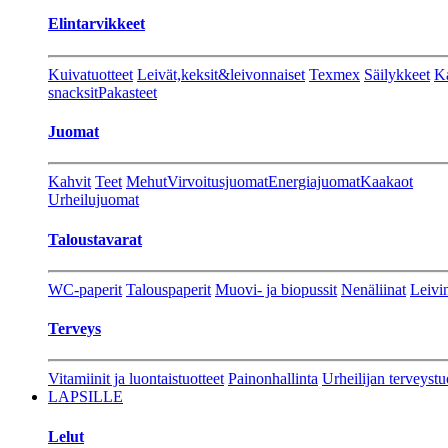
Elintarvikkeet
Kuivatuotteet
Leivät,keksit&leivonnaiset
Texmex
Säilykkeet
Ka
snacksit
Pakasteet
Juomat
Kahvit
Teet
Mehut
Virvoitusjuomat
Energiajuomat
Kaakaot
Urheilujuomat
Taloustavarat
WC-paperit
Talouspaperit
Muovi- ja biopussit
Nenäliinat
Leivin
Terveys
Vitamiinit ja luontaistuotteet
Painonhallinta
Urheilijan terveystu
LAPSILLE
Lelut