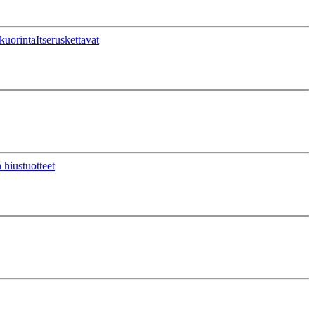
kuorinta
Itseruskettavat
 hiustuotteet