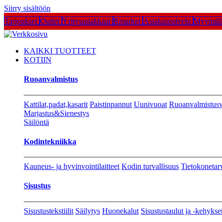
Siirry sisältöön
Tarjoukset
Outlet
Yritysasiakkaat
Rmarket
Asiakaspalvelu
Myymälä
KAIKKI TUOTTEET
KOTIIN
Ruoanvalmistus
Kattilat,padat,kasarit
Paistinpannut
Uunivuoat
Ruoanvalmistusv
Marjastus&Sienestys
Säilöntä
Kodintekniikka
Kauneus- ja hyvinvointilaitteet
Kodin turvallisuus
Tietokonetar
Sisustus
Sisustustekstiilit
Säilytys
Huonekalut
Sisustustaulut ja -kehykse