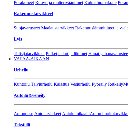
Porakoneet
Ruuvi- ja mutterivääntimet
Kulmahiomakone
Porant
Rakennustarvikkeet
Suojavarusteet
Maalaustarvikkeet
Rakennuslämmittimet ja -val
Lvis
Tulisijatarvikkeet
Putket,letkut ja liittimet
Hanat ja hanavarustee
VAPAA-AIKAAN
Urheilu
Kuntoilu
Talviurheilu
Kalastus
Vesiurheilu
Pyöräily
Retkeily
Mu
Autoilu&veneily
Autonpesu
Autotarvikkeet
Autokemikaalit
Auton huoltotarvikke
Tekstiilit