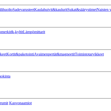
ilihuolto
Sadevarusteet
Kaulahuivit&kaulurit
Sukat&säärystimet
Naisten v
omerkit&-kyltit
Lämpömittarit
keet
Kortit&paketointi
Avaimenpertät&magneetit
Toimistotarvikkeet
uokinta
rumit
Kasvonaamiot