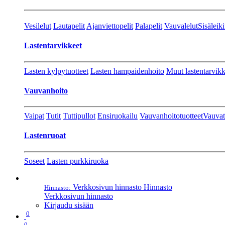
Vesilelut
Lautapelit
Ajanviettopelit
Palapelit
Vauvalelut
Sisäleiki
Lastentarvikkeet
Lasten kylpytuotteet
Lasten hampaidenhoito
Muut lastentarvikk
Vauvanhoito
Vaipat
Tutit
Tuttipullot
Ensiruokailu
Vauvanhoitotuotteet
Vauvat
Lastenruoat
Soseet
Lasten purkkiruoka
Verkkosivun hinnasto
Hinnasto
Hinnasto:
Verkkosivun hinnasto
Kirjaudu sisään
0
0