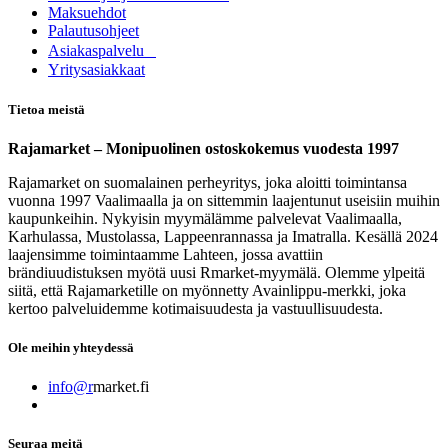
Maksuehdot
Palautusohjeet
Asia​k​aspalvelu
​Yritysasiakkaat
Tietoa meistä
Rajamarket – Monipuolinen ostoskokemus vuodesta 1997
Rajamarket on suomalainen perheyritys, joka aloitti toimintansa
vuonna 1997 Vaalimaalla ja on sittemmin laajentunut useisiin muihin
kaupunkeihin. Nykyisin myymälämme palvelevat Vaalimaalla,
Karhulassa, Mustolassa, Lappeenrannassa ja Imatralla. Kesällä 2024
laajensimme toimintaamme Lahteen, jossa avattiin
brändiuudistuksen myötä uusi Rmarket-myymälä. Olemme ylpeitä
siitä, että Rajamarketille on myönnetty Avainlippu-merkki, joka
kertoo palveluidemme kotimaisuudesta ja vastuullisuudesta.
Ole meihin yhteydessä
info@r
market.fi
Seuraa meitä