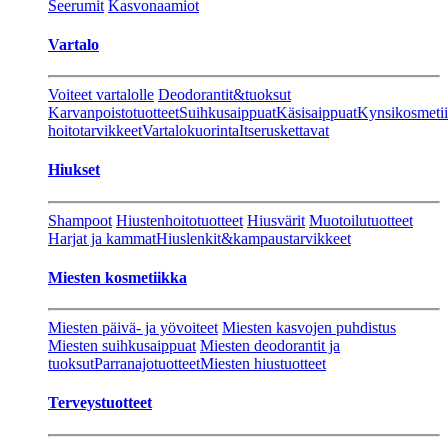
Seerumit
Kasvonaamiot
Vartalo
Voiteet vartalolle
Deodorantit&tuoksut
Karvanpoistotuotteet
Suihkusaippuat
Käsisaippuat
Kynsikosmeti
hoitotarvikkeet
Vartalokuorinta
Itseruskettavat
Hiukset
Shampoot
Hiustenhoitotuotteet
Hiusvärit
Muotoilutuotteet
Harjat ja kammat
Hiuslenkit&kampaustarvikkeet
Miesten kosmetiikka
Miesten päivä- ja yövoiteet
Miesten kasvojen puhdistus
Miesten suihkusaippuat
Miesten deodorantit ja
tuoksut
Parranajotuotteet
Miesten hiustuotteet
Terveystuotteet