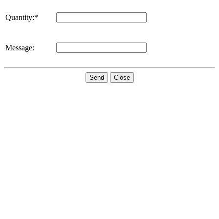
Quantity:*
Message:
Send
Close