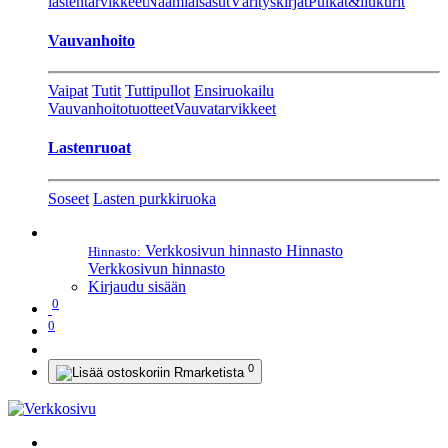
lastentarvikkeet
Naamiaisasut
Värityskirjat
Pulkat&liukurit
Vauvanhoito
Vaipat
Tutit
Tuttipullot
Ensiruokailu
Vauvanhoitotuotteet
Vauvatarvikkeet
Lastenruoat
Soseet
Lasten purkkiruoka
Verkkosivun hinnasto
Hinnasto
Hinnasto:
Verkkosivun hinnasto
Kirjaudu sisään
0
0
0