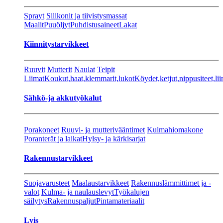
Sprayt
Silikonit ja tiivistysmassat
Maalit
Puuöljyt
Puhdistusaineet
Lakat
Kiinnitystarvikkeet
Ruuvit
Mutterit
Naulat
Teipit
Liimat
Koukut,haat,klemmarit,lukot
Köydet,ketjut,nippusiteet,lii
Sähkö-ja akkutyökalut
Porakoneet
Ruuvi- ja mutterivääntimet
Kulmahiomakone
Poranterät ja laikat
Hylsy- ja kärkisarjat
Rakennustarvikkeet
Suojavarusteet
Maalaustarvikkeet
Rakennuslämmittimet ja -
valot
Kulma- ja naulauslevyt
Työkalujen
säilytys
Rakennuspaljut
Pintamateriaalit
Lvis