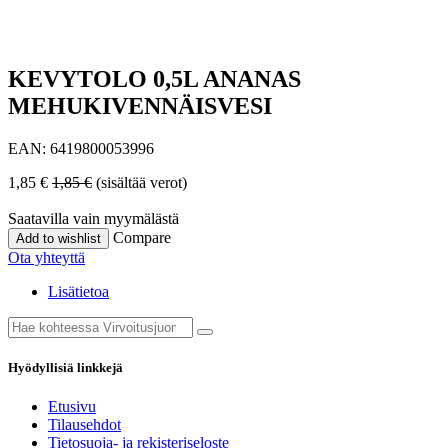
KEVYTOLO 0,5L ANANAS
MEHUKIVENNÄISVESI
EAN:
6419800053996
1,85
€
1,85
€
(sisältää verot)
Saatavilla vain myymälästä
Compare
Add to wishlist
Ota yhteyttä
Lisätietoa
Hyödyllisiä linkkejä
Etusivu
Tilausehdot
Tietosuoja- ja rekisteriseloste