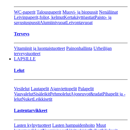
WC-paperit
Talouspaperit
Muovi- ja biopussit
Nenäliinat
Leivinpaperit,foliot, kelmut
Kertakäyttöastiat
Paisto- ja
savustuspussit
Alumiinivuoat
Leivontavuoat
Terveys
Vitamiinit ja luontaistuotteet
Painonhallinta
Urheilijan
terveystuotteet
LAPSILLE
Lelut
Vesilelut
Lautapelit
Ajanviettopelit
Palapelit
Vauvalelut
Sisäleikit
Pehmolelut
Ajoneuvot&radat
Pihapelit ja -
lelut
Nuket
Leikkisetit
Lastentarvikkeet
Lasten kylpytuotteet
Lasten hampaidenhoito
Muut