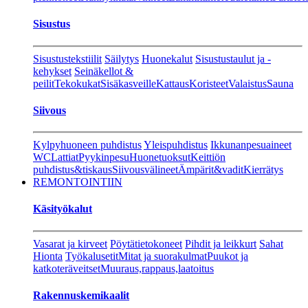
Sisustus
Sisustustekstiilit
Säilytys
Huonekalut
Sisustustaulut ja -
kehykset
Seinäkellot &
peilit
Tekokukat
Sisäkasveille
Kattaus
Koristeet
Valaistus
Sauna
Siivous
Kylpyhuoneen puhdistus
Yleispuhdistus
Ikkunanpesuaineet
WC
Lattiat
Pyykinpesu
Huonetuoksut
Keittiön
puhdistus&tiskaus
Siivousvälineet
Ämpärit&vadit
Kierrätys
REMONTOINTIIN
Käsityökalut
Vasarat ja kirveet
Pöytätietokoneet
Pihdit ja leikkurt
Sahat
Hionta
Työkalusetit
Mitat ja suorakulmat
Puukot ja
katkoteräveitset
Muuraus,rappaus,laatoitus
Rakennuskemikaalit