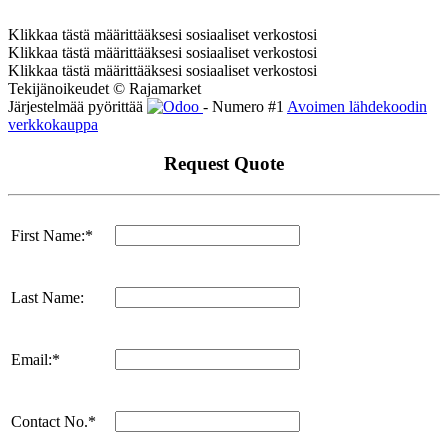
Klikkaa tästä määrittääksesi sosiaaliset verkostosi
Klikkaa tästä määrittääksesi sosiaaliset verkostosi
Klikkaa tästä määrittääksesi sosiaaliset verkostosi
Tekijänoikeudet © Rajamarket
Järjestelmää pyörittää
- Numero #1
Avoimen lähdekoodin
verkkokauppa
Request Quote
First Name:*
Last Name:
Email:*
Contact No.*