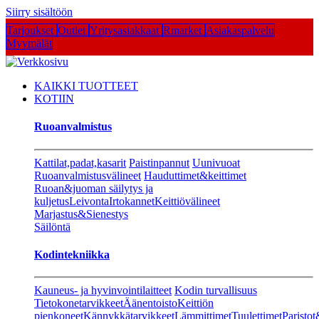
Siirry sisältöön
Tarjoukset
Outlet
Yritysasiakkaat
Rmarket
Asiakaspalvelu
Myymälät
KAIKKI TUOTTEET
KOTIIN
Ruoanvalmistus
Kattilat,padat,kasarit
Paistinpannut
Uunivuoat
Ruoanvalmistusvälineet
Hauduttimet&keittimet
Ruoan&juoman säilytys ja
kuljetus
Leivonta
Irtokannet
Keittiövälineet
Marjastus&Sienestys
Säilöntä
Kodintekniikka
Kauneus- ja hyvinvointilaitteet
Kodin turvallisuus
Tietokonetarvikkeet
Äänentoisto
Keittiön
pienkoneet
Kännykkätarvikkeet
Lämmittimet
Tuulettimet
Paristot