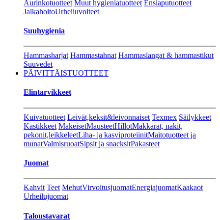
Aurinkotuotteet
Muut hygieniatuotteet
Ensiaputuotteet
Jalkahoito
Urheiluvoiteet
Suuhygienia
Hammasharjat
Hammastahnat
Hammaslangat & hammastikut
Suuvedet
PÄIVITTÄISTUOTTEET
Elintarvikkeet
Kuivatuotteet
Leivät,keksit&leivonnaiset
Texmex
Säilykkeet
Kastikkeet
Makeiset
Mausteet
Hillot
Makkarat, nakit,
pekonit,leikkeleet
Liha- ja kasviproteiinit
Maitotuotteet ja
munat
Valmisruoat
Sipsit ja snacksit
Pakasteet
Juomat
Kahvit
Teet
Mehut
Virvoitusjuomat
Energiajuomat
Kaakaot
Urheilujuomat
Taloustavarat