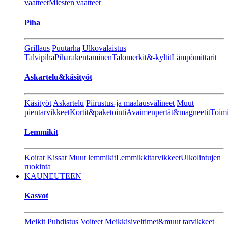
vaatteet
Miesten vaatteet
Piha
Grillaus
Puutarha
Ulkovalaistus
Talvipiha
Piharakentaminen
Talomerkit&-kyltit
Lämpömittarit
Askartelu&käsityöt
Käsityöt
Askartelu
Piirustus-ja maalausvälineet
Muut
pientarvikkeet
Kortit&paketointi
Avaimenpertät&magneetit
Toimi
Lemmikit
Koirat
Kissat
Muut lemmikit
Lemmikkitarvikkeet
Ulkolintujen
ruokinta
KAUNEUTEEN
Kasvot
Meikit
Puhdistus
Voiteet
Meikkisiveltimet&muut tarvikkeet