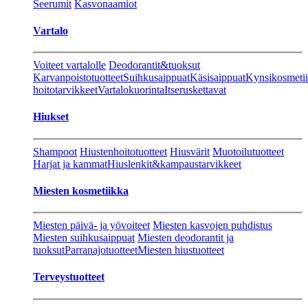
Seerumit
Kasvonaamiot
Vartalo
Voiteet vartalolle
Deodorantit&tuoksut
Karvanpoistotuotteet
Suihkusaippuat
Käsisaippuat
Kynsikosmeti
hoitotarvikkeet
Vartalokuorinta
Itseruskettavat
Hiukset
Shampoot
Hiustenhoitotuotteet
Hiusvärit
Muotoilutuotteet
Harjat ja kammat
Hiuslenkit&kampaustarvikkeet
Miesten kosmetiikka
Miesten päivä- ja yövoiteet
Miesten kasvojen puhdistus
Miesten suihkusaippuat
Miesten deodorantit ja
tuoksut
Parranajotuotteet
Miesten hiustuotteet
Terveystuotteet