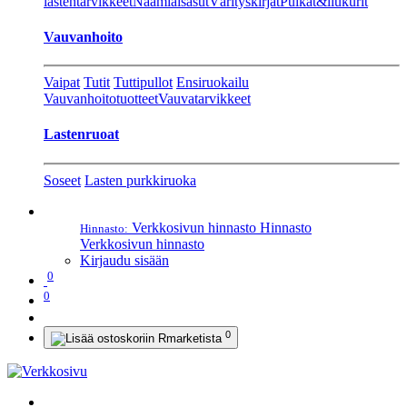
lastentarvikkeet
Naamiaisasut
Värityskirjat
Pulkat&liukurit
Vauvanhoito
Vaipat
Tutit
Tuttipullot
Ensiruokailu
Vauvanhoitotuotteet
Vauvatarvikkeet
Lastenruoat
Soseet
Lasten purkkiruoka
Verkkosivun hinnasto
Hinnasto
Hinnasto:
Verkkosivun hinnasto
Kirjaudu sisään
0
0
0