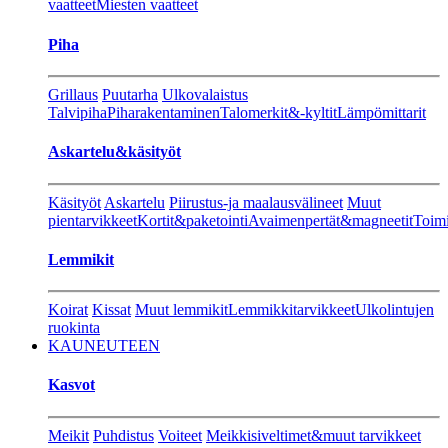
vaatteet
Miesten vaatteet
Piha
Grillaus
Puutarha
Ulkovalaistus
Talvipiha
Piharakentaminen
Talomerkit&-kyltit
Lämpömittarit
Askartelu&käsityöt
Käsityöt
Askartelu
Piirustus-ja maalausvälineet
Muut
pientarvikkeet
Kortit&paketointi
Avaimenpertät&magneetit
Toimi
Lemmikit
Koirat
Kissat
Muut lemmikit
Lemmikkitarvikkeet
Ulkolintujen
ruokinta
KAUNEUTEEN
Kasvot
Meikit
Puhdistus
Voiteet
Meikkisiveltimet&muut tarvikkeet