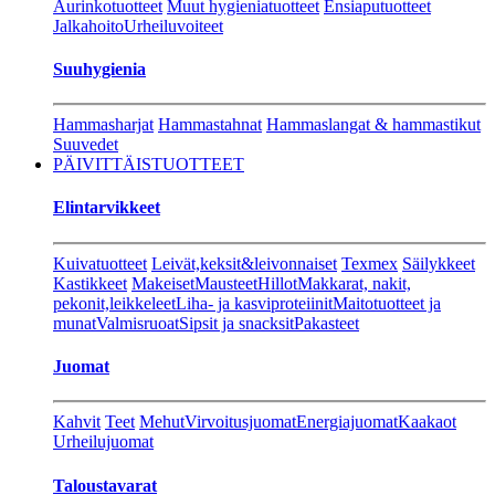
Aurinkotuotteet
Muut hygieniatuotteet
Ensiaputuotteet
Jalkahoito
Urheiluvoiteet
Suuhygienia
Hammasharjat
Hammastahnat
Hammaslangat & hammastikut
Suuvedet
PÄIVITTÄISTUOTTEET
Elintarvikkeet
Kuivatuotteet
Leivät,keksit&leivonnaiset
Texmex
Säilykkeet
Kastikkeet
Makeiset
Mausteet
Hillot
Makkarat, nakit,
pekonit,leikkeleet
Liha- ja kasviproteiinit
Maitotuotteet ja
munat
Valmisruoat
Sipsit ja snacksit
Pakasteet
Juomat
Kahvit
Teet
Mehut
Virvoitusjuomat
Energiajuomat
Kaakaot
Urheilujuomat
Taloustavarat