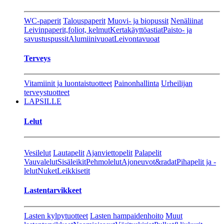
WC-paperit
Talouspaperit
Muovi- ja biopussit
Nenäliinat
Leivinpaperit,foliot, kelmut
Kertakäyttöastiat
Paisto- ja
savustuspussit
Alumiinivuoat
Leivontavuoat
Terveys
Vitamiinit ja luontaistuotteet
Painonhallinta
Urheilijan
terveystuotteet
LAPSILLE
Lelut
Vesilelut
Lautapelit
Ajanviettopelit
Palapelit
Vauvalelut
Sisäleikit
Pehmolelut
Ajoneuvot&radat
Pihapelit ja -
lelut
Nuket
Leikkisetit
Lastentarvikkeet
Lasten kylpytuotteet
Lasten hampaidenhoito
Muut