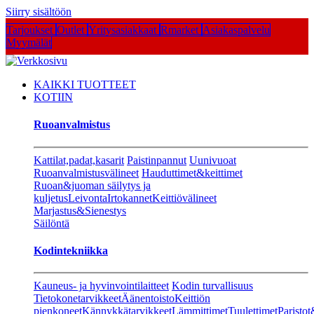
Siirry sisältöön
Tarjoukset
Outlet
Yritysasiakkaat
Rmarket
Asiakaspalvelu
Myymälät
KAIKKI TUOTTEET
KOTIIN
Ruoanvalmistus
Kattilat,padat,kasarit
Paistinpannut
Uunivuoat
Ruoanvalmistusvälineet
Hauduttimet&keittimet
Ruoan&juoman säilytys ja
kuljetus
Leivonta
Irtokannet
Keittiövälineet
Marjastus&Sienestys
Säilöntä
Kodintekniikka
Kauneus- ja hyvinvointilaitteet
Kodin turvallisuus
Tietokonetarvikkeet
Äänentoisto
Keittiön
pienkoneet
Kännykkätarvikkeet
Lämmittimet
Tuulettimet
Paristot