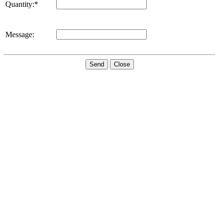
Quantity:*
Message:
Send
Close