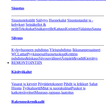
Sisustus
Sisustustekstiilit
Säilytys
Huonekalut
Sisustustaulut ja -
kehykset
Seinäkellot &
peilit
Tekokukat
Sisäkasveille
Kattaus
Koristeet
Valaistus
Sauna
Siivous
Kylpyhuoneen puhdistus
Yleispuhdistus
Ikkunanpesuaineet
WC
Lattiat
Pyykinpesu
Huonetuoksut
Keittiön
puhdistus&tiskaus
Siivousvälineet
Ämpärit&vadit
Kierrätys
REMONTOINTIIN
Käsityökalut
Vasarat ja kirveet
Pöytätietokoneet
Pihdit ja leikkurt
Sahat
Hionta
Työkalusetit
Mitat ja suorakulmat
Puukot ja
katkoteräveitset
Muuraus,rappaus,laatoitus
Rakennuskemikaalit