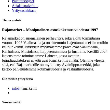
Palautusohjeet
Asia​k​aspalvelu
​Yritysasiakkaat
Tietoa meistä
Rajamarket – Monipuolinen ostoskokemus vuodesta 1997
Rajamarket on suomalainen perheyritys, joka aloitti toimintansa
vuonna 1997 Vaalimaalla ja on sittemmin laajentunut useisiin muihin
kaupunkeihin. Nykyisin myymälämme palvelevat Vaalimaalla,
Karhulassa, Mustolassa, Lappeenrannassa ja Imatralla. Kesällä 2024
laajensimme toimintaamme Lahteen, jossa avattiin
brändiuudistuksen myötä uusi Rmarket-myymälä. Olemme ylpeitä
siitä, että Rajamarketille on myönnetty Avainlippu-merkki, joka
kertoo palveluidemme kotimaisuudesta ja vastuullisuudesta.
Ole meihin yhteydessä
info@r
market.fi
Seuraa meitä