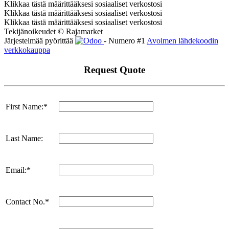
Klikkaa tästä määrittääksesi sosiaaliset verkostosi
Klikkaa tästä määrittääksesi sosiaaliset verkostosi
Klikkaa tästä määrittääksesi sosiaaliset verkostosi
Tekijänoikeudet © Rajamarket
Järjestelmää pyörittää
- Numero #1
Avoimen lähdekoodin
verkkokauppa
Request Quote
First Name:*
Last Name:
Email:*
Contact No.*