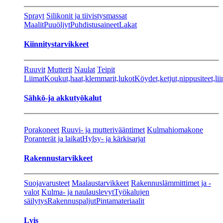
Sprayt
Silikonit ja tiivistysmassat
Maalit
Puuöljyt
Puhdistusaineet
Lakat
Kiinnitystarvikkeet
Ruuvit
Mutterit
Naulat
Teipit
Liimat
Koukut,haat,klemmarit,lukot
Köydet,ketjut,nippusiteet,lii
Sähkö-ja akkutyökalut
Porakoneet
Ruuvi- ja mutterivääntimet
Kulmahiomakone
Poranterät ja laikat
Hylsy- ja kärkisarjat
Rakennustarvikkeet
Suojavarusteet
Maalaustarvikkeet
Rakennuslämmittimet ja -
valot
Kulma- ja naulauslevyt
Työkalujen
säilytys
Rakennuspaljut
Pintamateriaalit
Lvis