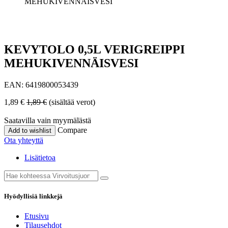
MEHUKIVENNÄISVESI
KEVYTOLO 0,5L VERIGREIPPI
MEHUKIVENNÄISVESI
EAN:
6419800053439
1,89
€
1,89
€
(sisältää verot)
Saatavilla vain myymälästä
Compare
Add to wishlist
Ota yhteyttä
Lisätietoa
Hyödyllisiä linkkejä
Etusivu
Tilausehdot