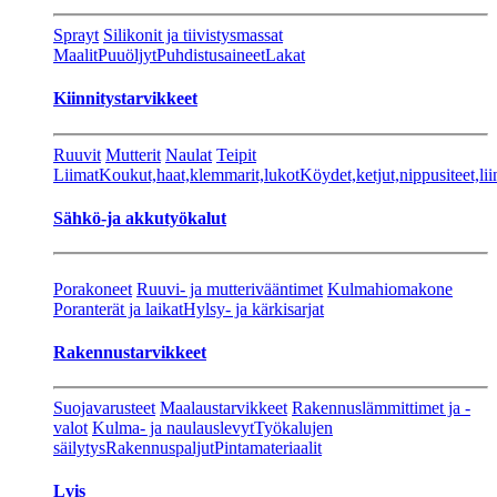
Sprayt
Silikonit ja tiivistysmassat
Maalit
Puuöljyt
Puhdistusaineet
Lakat
Kiinnitystarvikkeet
Ruuvit
Mutterit
Naulat
Teipit
Liimat
Koukut,haat,klemmarit,lukot
Köydet,ketjut,nippusiteet,lii
Sähkö-ja akkutyökalut
Porakoneet
Ruuvi- ja mutterivääntimet
Kulmahiomakone
Poranterät ja laikat
Hylsy- ja kärkisarjat
Rakennustarvikkeet
Suojavarusteet
Maalaustarvikkeet
Rakennuslämmittimet ja -
valot
Kulma- ja naulauslevyt
Työkalujen
säilytys
Rakennuspaljut
Pintamateriaalit
Lvis