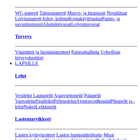
WC-paperit
Talouspaperit
Muovi- ja biopussit
Nenäliinat
Leivinpaperit,foliot, kelmut
Kertakäyttöastiat
Paisto- ja
savustuspussit
Alumiinivuoat
Leivontavuoat
Terveys
Vitamiinit ja luontaistuotteet
Painonhallinta
Urheilijan
terveystuotteet
LAPSILLE
Lelut
Vesilelut
Lautapelit
Ajanviettopelit
Palapelit
Vauvalelut
Sisäleikit
Pehmolelut
Ajoneuvot&radat
Pihapelit ja -
lelut
Nuket
Leikkisetit
Lastentarvikkeet
Lasten kylpytuotteet
Lasten hampaidenhoito
Muut