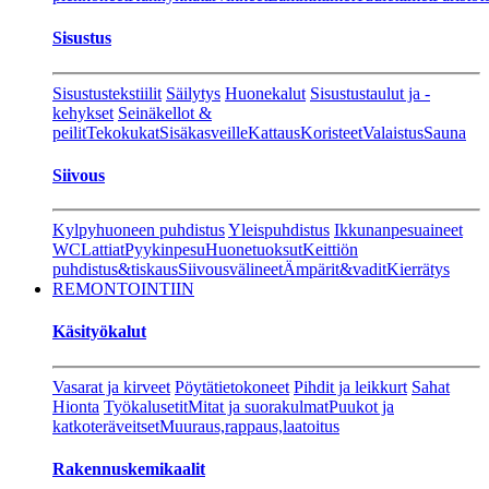
Sisustus
Sisustustekstiilit
Säilytys
Huonekalut
Sisustustaulut ja -
kehykset
Seinäkellot &
peilit
Tekokukat
Sisäkasveille
Kattaus
Koristeet
Valaistus
Sauna
Siivous
Kylpyhuoneen puhdistus
Yleispuhdistus
Ikkunanpesuaineet
WC
Lattiat
Pyykinpesu
Huonetuoksut
Keittiön
puhdistus&tiskaus
Siivousvälineet
Ämpärit&vadit
Kierrätys
REMONTOINTIIN
Käsityökalut
Vasarat ja kirveet
Pöytätietokoneet
Pihdit ja leikkurt
Sahat
Hionta
Työkalusetit
Mitat ja suorakulmat
Puukot ja
katkoteräveitset
Muuraus,rappaus,laatoitus
Rakennuskemikaalit