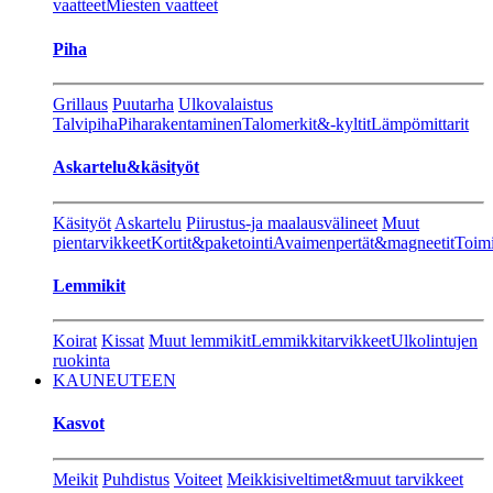
vaatteet
Miesten vaatteet
Piha
Grillaus
Puutarha
Ulkovalaistus
Talvipiha
Piharakentaminen
Talomerkit&-kyltit
Lämpömittarit
Askartelu&käsityöt
Käsityöt
Askartelu
Piirustus-ja maalausvälineet
Muut
pientarvikkeet
Kortit&paketointi
Avaimenpertät&magneetit
Toimi
Lemmikit
Koirat
Kissat
Muut lemmikit
Lemmikkitarvikkeet
Ulkolintujen
ruokinta
KAUNEUTEEN
Kasvot
Meikit
Puhdistus
Voiteet
Meikkisiveltimet&muut tarvikkeet