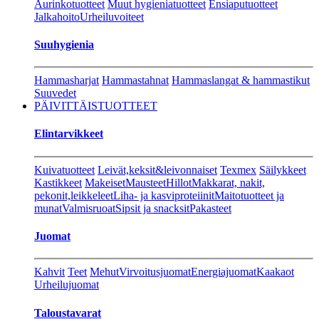
Aurinkotuotteet
Muut hygieniatuotteet
Ensiaputuotteet
Jalkahoito
Urheiluvoiteet
Suuhygienia
Hammasharjat
Hammastahnat
Hammaslangat & hammastikut
Suuvedet
PÄIVITTÄISTUOTTEET
Elintarvikkeet
Kuivatuotteet
Leivät,keksit&leivonnaiset
Texmex
Säilykkeet
Kastikkeet
Makeiset
Mausteet
Hillot
Makkarat, nakit,
pekonit,leikkeleet
Liha- ja kasviproteiinit
Maitotuotteet ja
munat
Valmisruoat
Sipsit ja snacksit
Pakasteet
Juomat
Kahvit
Teet
Mehut
Virvoitusjuomat
Energiajuomat
Kaakaot
Urheilujuomat
Taloustavarat