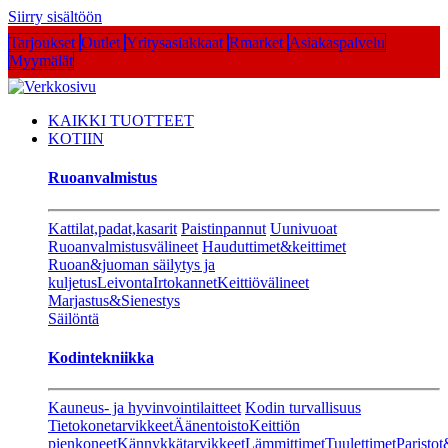
Siirry sisältöön
Tarjoukset
Outlet
Yritysasiakkaat
Rmarket
Asiakaspalvelu
Myymälät
KAIKKI TUOTTEET
KOTIIN
Ruoanvalmistus
Kattilat,padat,kasarit
Paistinpannut
Uunivuoat
Ruoanvalmistusvälineet
Hauduttimet&keittimet
Ruoan&juoman säilytys ja
kuljetus
Leivonta
Irtokannet
Keittiövälineet
Marjastus&Sienestys
Säilöntä
Kodintekniikka
Kauneus- ja hyvinvointilaitteet
Kodin turvallisuus
Tietokonetarvikkeet
Äänentoisto
Keittiön
pienkoneet
Kännykkätarvikkeet
Lämmittimet
Tuulettimet
Paristot