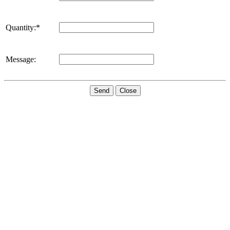
Quantity:*
Message:
Send
Close