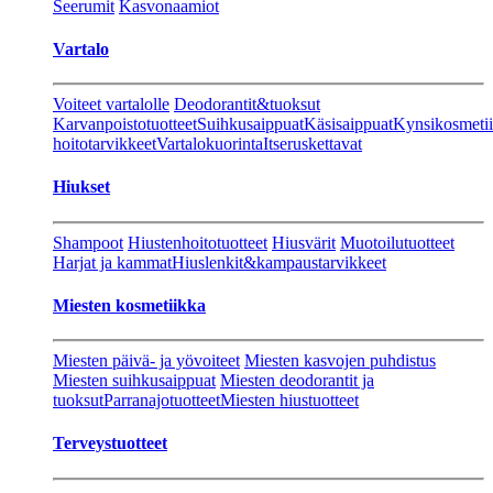
Seerumit
Kasvonaamiot
Vartalo
Voiteet vartalolle
Deodorantit&tuoksut
Karvanpoistotuotteet
Suihkusaippuat
Käsisaippuat
Kynsikosmeti
hoitotarvikkeet
Vartalokuorinta
Itseruskettavat
Hiukset
Shampoot
Hiustenhoitotuotteet
Hiusvärit
Muotoilutuotteet
Harjat ja kammat
Hiuslenkit&kampaustarvikkeet
Miesten kosmetiikka
Miesten päivä- ja yövoiteet
Miesten kasvojen puhdistus
Miesten suihkusaippuat
Miesten deodorantit ja
tuoksut
Parranajotuotteet
Miesten hiustuotteet
Terveystuotteet