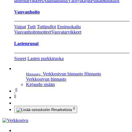
lastentarvikkeet
Naamiaisasut
Värityskirjat
Pulkat&liukurit
Vauvanhoito
Vaipat
Tutit
Tuttipullot
Ensiruokailu
Vauvanhoitotuotteet
Vauvatarvikkeet
Lastenruoat
Soseet
Lasten purkkiruoka
Verkkosivun hinnasto
Hinnasto
Hinnasto:
Verkkosivun hinnasto
Kirjaudu sisään
0
0
0