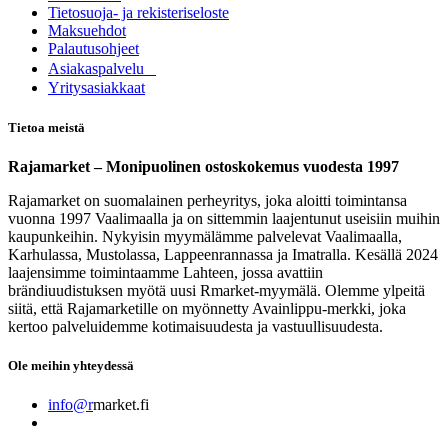
Tietosuoja- ja rekisteriseloste
Maksuehdot
Palautusohjeet
Asia​k​aspalvelu
​Yritysasiakkaat
Tietoa meistä
Rajamarket – Monipuolinen ostoskokemus vuodesta 1997
Rajamarket on suomalainen perheyritys, joka aloitti toimintansa
vuonna 1997 Vaalimaalla ja on sittemmin laajentunut useisiin muihin
kaupunkeihin. Nykyisin myymälämme palvelevat Vaalimaalla,
Karhulassa, Mustolassa, Lappeenrannassa ja Imatralla. Kesällä 2024
laajensimme toimintaamme Lahteen, jossa avattiin
brändiuudistuksen myötä uusi Rmarket-myymälä. Olemme ylpeitä
siitä, että Rajamarketille on myönnetty Avainlippu-merkki, joka
kertoo palveluidemme kotimaisuudesta ja vastuullisuudesta.
Ole meihin yhteydessä
info@r
market.fi