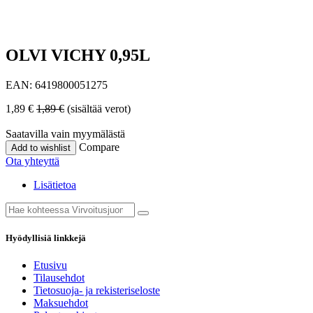
OLVI VICHY 0,95L
EAN:
6419800051275
1,89
€
1,89
€
(sisältää verot)
Saatavilla vain myymälästä
Compare
Add to wishlist
Ota yhteyttä
Lisätietoa
Hyödyllisiä linkkejä
Etusivu
Tilausehdot
Tietosuoja- ja rekisteriseloste
Maksuehdot