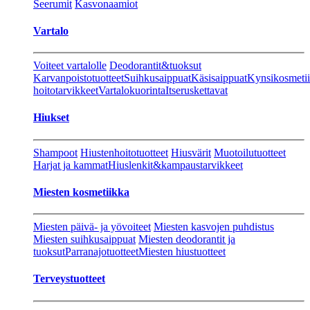
Seerumit
Kasvonaamiot
Vartalo
Voiteet vartalolle
Deodorantit&tuoksut
Karvanpoistotuotteet
Suihkusaippuat
Käsisaippuat
Kynsikosmeti
hoitotarvikkeet
Vartalokuorinta
Itseruskettavat
Hiukset
Shampoot
Hiustenhoitotuotteet
Hiusvärit
Muotoilutuotteet
Harjat ja kammat
Hiuslenkit&kampaustarvikkeet
Miesten kosmetiikka
Miesten päivä- ja yövoiteet
Miesten kasvojen puhdistus
Miesten suihkusaippuat
Miesten deodorantit ja
tuoksut
Parranajotuotteet
Miesten hiustuotteet
Terveystuotteet