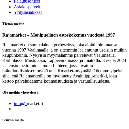
Palautusohjeet
Asia​k​aspalvelu
​Yritysasiakkaat
Tietoa meistä
Rajamarket – Monipuolinen ostoskokemus vuodesta 1997
Rajamarket on suomalainen perheyritys, joka aloitti toimintansa
vuonna 1997 Vaalimaalla ja on sittemmin laajentunut useisiin muihin
kaupunkeihin. Nykyisin myymälämme palvelevat Vaalimaalla,
Karhulassa, Mustolassa, Lappeenrannassa ja Imatralla. Kesällä 2024
laajensimme toimintaamme Lahteen, jossa avattiin
brändiuudistuksen myötä uusi Rmarket-myymälä. Olemme ylpeitä
siitä, että Rajamarketille on myönnetty Avainlippu-merkki, joka
kertoo palveluidemme kotimaisuudesta ja vastuullisuudesta.
Ole meihin yhteydessä
info@r
market.fi
Seuraa meitä