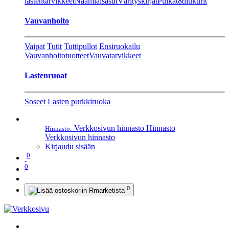
lastentarvikkeet
Naamiaisasut
Värityskirjat
Pulkat&liukurit
Vauvanhoito
Vaipat
Tutit
Tuttipullot
Ensiruokailu
Vauvanhoitotuotteet
Vauvatarvikkeet
Lastenruoat
Soseet
Lasten purkkiruoka
Verkkosivun hinnasto
Hinnasto
Hinnasto:
Verkkosivun hinnasto
Kirjaudu sisään
0
0
0