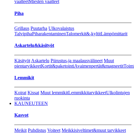
vaatteet
Miesten vaatteet
Piha
Grillaus
Puutarha
Ulkovalaistus
Talvipiha
Piharakentaminen
Talomerkit&-kyltit
Lämpömittarit
Askartelu&käsityöt
Käsityöt
Askartelu
Piirustus-ja maalausvälineet
Muut
pientarvikkeet
Kortit&paketointi
Avaimenpertät&magneetit
Toimi
Lemmikit
Koirat
Kissat
Muut lemmikit
Lemmikkitarvikkeet
Ulkolintujen
ruokinta
KAUNEUTEEN
Kasvot
Meikit
Puhdistus
Voiteet
Meikkisiveltimet&muut tarvikkeet