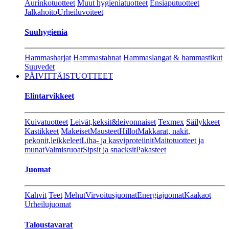
Aurinkotuotteet
Muut hygieniatuotteet
Ensiaputuotteet
Jalkahoito
Urheiluvoiteet
Suuhygienia
Hammasharjat
Hammastahnat
Hammaslangat & hammastikut
Suuvedet
PÄIVITTÄISTUOTTEET
Elintarvikkeet
Kuivatuotteet
Leivät,keksit&leivonnaiset
Texmex
Säilykkeet
Kastikkeet
Makeiset
Mausteet
Hillot
Makkarat, nakit,
pekonit,leikkeleet
Liha- ja kasviproteiinit
Maitotuotteet ja
munat
Valmisruoat
Sipsit ja snacksit
Pakasteet
Juomat
Kahvit
Teet
Mehut
Virvoitusjuomat
Energiajuomat
Kaakaot
Urheilujuomat
Taloustavarat