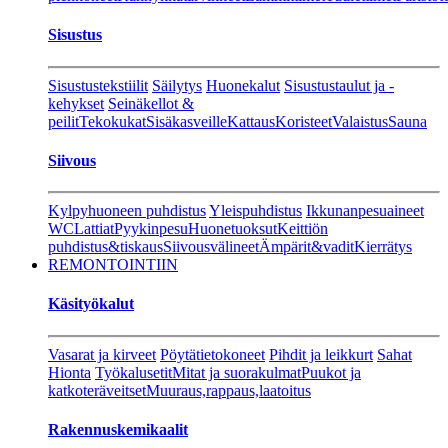
Sisustus
Sisustustekstiilit
Säilytys
Huonekalut
Sisustustaulut ja -
kehykset
Seinäkellot &
peilit
Tekokukat
Sisäkasveille
Kattaus
Koristeet
Valaistus
Sauna
Siivous
Kylpyhuoneen puhdistus
Yleispuhdistus
Ikkunanpesuaineet
WC
Lattiat
Pyykinpesu
Huonetuoksut
Keittiön
puhdistus&tiskaus
Siivousvälineet
Ämpärit&vadit
Kierrätys
REMONTOINTIIN
Käsityökalut
Vasarat ja kirveet
Pöytätietokoneet
Pihdit ja leikkurt
Sahat
Hionta
Työkalusetit
Mitat ja suorakulmat
Puukot ja
katkoteräveitset
Muuraus,rappaus,laatoitus
Rakennuskemikaalit