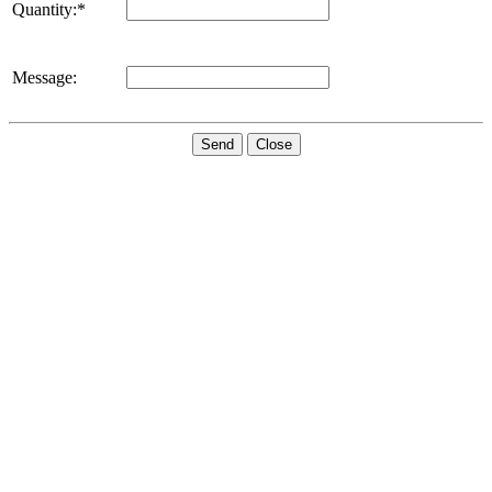
Quantity:*
Message:
Send
Close