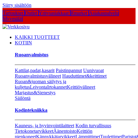
Siirry sisältöön
Tarjoukset
Outlet
Yritysasiakkaat
Rmarket
Asiakaspalvelu
Myymälät
KAIKKI TUOTTEET
KOTIIN
Ruoanvalmistus
Kattilat,padat,kasarit
Paistinpannut
Uunivuoat
Ruoanvalmistusvälineet
Hauduttimet&keittimet
Ruoan&juoman säilytys ja
kuljetus
Leivonta
Irtokannet
Keittiövälineet
Marjastus&Sienestys
Säilöntä
Kodintekniikka
Kauneus- ja hyvinvointilaitteet
Kodin turvallisuus
Tietokonetarvikkeet
Äänentoisto
Keittiön
pienkoneet
Kännykkätarvikkeet
Lämmittimet
Tuulettimet
Paristot