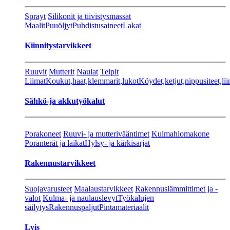
Sprayt
Silikonit ja tiivistysmassat
Maalit
Puuöljyt
Puhdistusaineet
Lakat
Kiinnitystarvikkeet
Ruuvit
Mutterit
Naulat
Teipit
Liimat
Koukut,haat,klemmarit,lukot
Köydet,ketjut,nippusiteet,lii
Sähkö-ja akkutyökalut
Porakoneet
Ruuvi- ja mutterivääntimet
Kulmahiomakone
Poranterät ja laikat
Hylsy- ja kärkisarjat
Rakennustarvikkeet
Suojavarusteet
Maalaustarvikkeet
Rakennuslämmittimet ja -
valot
Kulma- ja naulauslevyt
Työkalujen
säilytys
Rakennuspaljut
Pintamateriaalit
Lvis