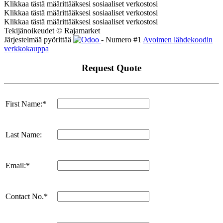
Klikkaa tästä määrittääksesi sosiaaliset verkostosi
Klikkaa tästä määrittääksesi sosiaaliset verkostosi
Klikkaa tästä määrittääksesi sosiaaliset verkostosi
Tekijänoikeudet © Rajamarket
Järjestelmää pyörittää
- Numero #1
Avoimen lähdekoodin
verkkokauppa
Request Quote
First Name:*
Last Name:
Email:*
Contact No.*