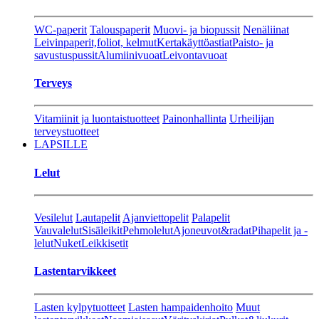
WC-paperit
Talouspaperit
Muovi- ja biopussit
Nenäliinat
Leivinpaperit,foliot, kelmut
Kertakäyttöastiat
Paisto- ja
savustuspussit
Alumiinivuoat
Leivontavuoat
Terveys
Vitamiinit ja luontaistuotteet
Painonhallinta
Urheilijan
terveystuotteet
LAPSILLE
Lelut
Vesilelut
Lautapelit
Ajanviettopelit
Palapelit
Vauvalelut
Sisäleikit
Pehmolelut
Ajoneuvot&radat
Pihapelit ja -
lelut
Nuket
Leikkisetit
Lastentarvikkeet
Lasten kylpytuotteet
Lasten hampaidenhoito
Muut