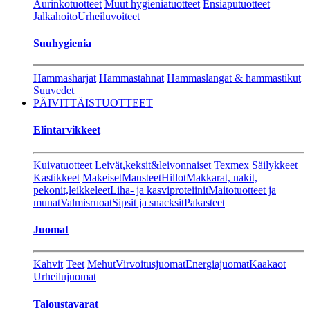
Aurinkotuotteet
Muut hygieniatuotteet
Ensiaputuotteet
Jalkahoito
Urheiluvoiteet
Suuhygienia
Hammasharjat
Hammastahnat
Hammaslangat & hammastikut
Suuvedet
PÄIVITTÄISTUOTTEET
Elintarvikkeet
Kuivatuotteet
Leivät,keksit&leivonnaiset
Texmex
Säilykkeet
Kastikkeet
Makeiset
Mausteet
Hillot
Makkarat, nakit,
pekonit,leikkeleet
Liha- ja kasviproteiinit
Maitotuotteet ja
munat
Valmisruoat
Sipsit ja snacksit
Pakasteet
Juomat
Kahvit
Teet
Mehut
Virvoitusjuomat
Energiajuomat
Kaakaot
Urheilujuomat
Taloustavarat