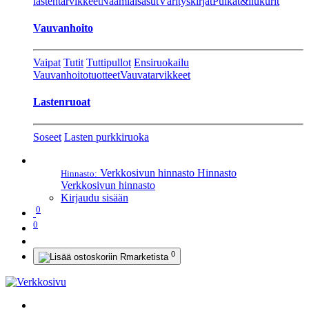
lastentarvikkeet
Naamiaisasut
Värityskirjat
Pulkat&liukurit
Vauvanhoito
Vaipat
Tutit
Tuttipullot
Ensiruokailu
Vauvanhoitotuotteet
Vauvatarvikkeet
Lastenruoat
Soseet
Lasten purkkiruoka
Verkkosivun hinnasto
Hinnasto
Hinnasto:
Verkkosivun hinnasto
Kirjaudu sisään
0
0
0