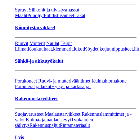
Sprayt
Silikonit ja tiivistysmassat
Maalit
Puuöljyt
Puhdistusaineet
Lakat
Kiinnitystarvikkeet
Ruuvit
Mutterit
Naulat
Teipit
Liimat
Koukut,haat,klemmarit,lukot
Köydet,ketjut,nippusiteet,lii
Sähkö-ja akkutyökalut
Porakoneet
Ruuvi- ja mutterivääntimet
Kulmahiomakone
Poranterät ja laikat
Hylsy- ja kärkisarjat
Rakennustarvikkeet
Suojavarusteet
Maalaustarvikkeet
Rakennuslämmittimet ja -
valot
Kulma- ja naulauslevyt
Työkalujen
säilytys
Rakennuspaljut
Pintamateriaalit
Lvis