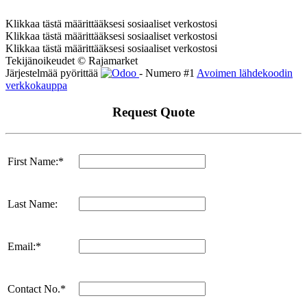
Klikkaa tästä määrittääksesi sosiaaliset verkostosi
Klikkaa tästä määrittääksesi sosiaaliset verkostosi
Klikkaa tästä määrittääksesi sosiaaliset verkostosi
Tekijänoikeudet © Rajamarket
Järjestelmää pyörittää
- Numero #1
Avoimen lähdekoodin
verkkokauppa
Request Quote
First Name:*
Last Name:
Email:*
Contact No.*