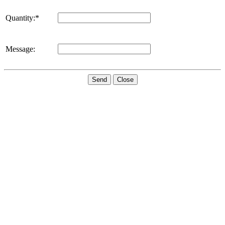
Quantity:*
Message:
Send
Close