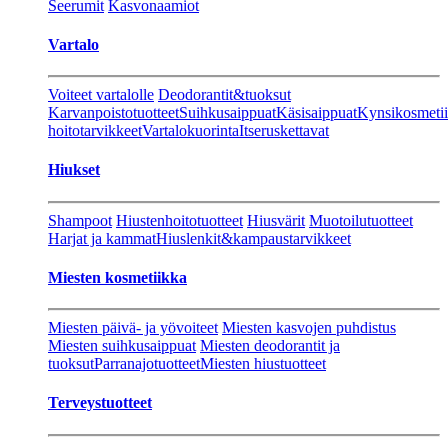
Seerumit
Kasvonaamiot
Vartalo
Voiteet vartalolle
Deodorantit&tuoksut
Karvanpoistotuotteet
Suihkusaippuat
Käsisaippuat
Kynsikosmeti
hoitotarvikkeet
Vartalokuorinta
Itseruskettavat
Hiukset
Shampoot
Hiustenhoitotuotteet
Hiusvärit
Muotoilutuotteet
Harjat ja kammat
Hiuslenkit&kampaustarvikkeet
Miesten kosmetiikka
Miesten päivä- ja yövoiteet
Miesten kasvojen puhdistus
Miesten suihkusaippuat
Miesten deodorantit ja
tuoksut
Parranajotuotteet
Miesten hiustuotteet
Terveystuotteet