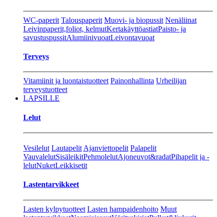
WC-paperit
Talouspaperit
Muovi- ja biopussit
Nenäliinat
Leivinpaperit,foliot, kelmut
Kertakäyttöastiat
Paisto- ja
savustuspussit
Alumiinivuoat
Leivontavuoat
Terveys
Vitamiinit ja luontaistuotteet
Painonhallinta
Urheilijan
terveystuotteet
LAPSILLE
Lelut
Vesilelut
Lautapelit
Ajanviettopelit
Palapelit
Vauvalelut
Sisäleikit
Pehmolelut
Ajoneuvot&radat
Pihapelit ja -
lelut
Nuket
Leikkisetit
Lastentarvikkeet
Lasten kylpytuotteet
Lasten hampaidenhoito
Muut