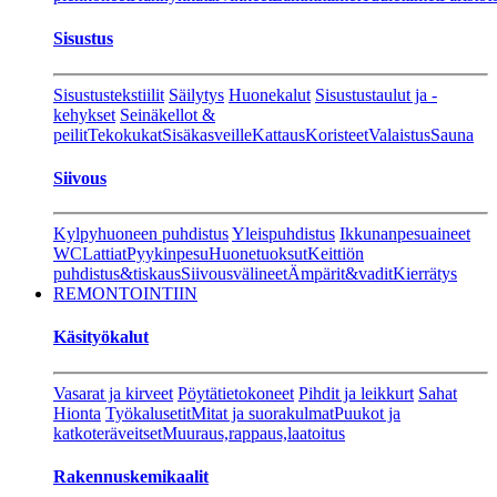
Sisustus
Sisustustekstiilit
Säilytys
Huonekalut
Sisustustaulut ja -
kehykset
Seinäkellot &
peilit
Tekokukat
Sisäkasveille
Kattaus
Koristeet
Valaistus
Sauna
Siivous
Kylpyhuoneen puhdistus
Yleispuhdistus
Ikkunanpesuaineet
WC
Lattiat
Pyykinpesu
Huonetuoksut
Keittiön
puhdistus&tiskaus
Siivousvälineet
Ämpärit&vadit
Kierrätys
REMONTOINTIIN
Käsityökalut
Vasarat ja kirveet
Pöytätietokoneet
Pihdit ja leikkurt
Sahat
Hionta
Työkalusetit
Mitat ja suorakulmat
Puukot ja
katkoteräveitset
Muuraus,rappaus,laatoitus
Rakennuskemikaalit