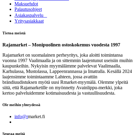
Maksuehdot
Palautusohjeet
Asia​k​aspalvelu
​Yritysasiakkaat
Tietoa meistä
Rajamarket – Monipuolinen ostoskokemus vuodesta 1997
Rajamarket on suomalainen perheyritys, joka aloitti toimintansa
vuonna 1997 Vaalimaalla ja on sittemmin laajentunut useisiin muihin
kaupunkeihin. Nykyisin myymälämme palvelevat Vaalimaalla,
Karhulassa, Mustolassa, Lappeenrannassa ja Imatralla. Kesällä 2024
laajensimme toimintaamme Lahteen, jossa avattiin
brändiuudistuksen myötä uusi Rmarket-myymälä. Olemme ylpeitä
siitä, että Rajamarketille on myönnetty Avainlippu-merkki, joka
kertoo palveluidemme kotimaisuudesta ja vastuullisuudesta.
Ole meihin yhteydessä
info@r
market.fi
Seuraa meitä