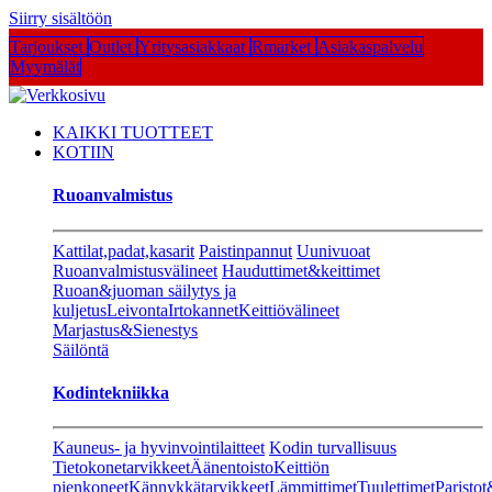
Siirry sisältöön
Tarjoukset
Outlet
Yritysasiakkaat
Rmarket
Asiakaspalvelu
Myymälät
KAIKKI TUOTTEET
KOTIIN
Ruoanvalmistus
Kattilat,padat,kasarit
Paistinpannut
Uunivuoat
Ruoanvalmistusvälineet
Hauduttimet&keittimet
Ruoan&juoman säilytys ja
kuljetus
Leivonta
Irtokannet
Keittiövälineet
Marjastus&Sienestys
Säilöntä
Kodintekniikka
Kauneus- ja hyvinvointilaitteet
Kodin turvallisuus
Tietokonetarvikkeet
Äänentoisto
Keittiön
pienkoneet
Kännykkätarvikkeet
Lämmittimet
Tuulettimet
Paristot