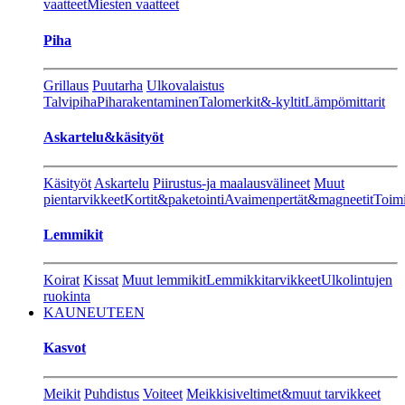
vaatteet
Miesten vaatteet
Piha
Grillaus
Puutarha
Ulkovalaistus
Talvipiha
Piharakentaminen
Talomerkit&-kyltit
Lämpömittarit
Askartelu&käsityöt
Käsityöt
Askartelu
Piirustus-ja maalausvälineet
Muut
pientarvikkeet
Kortit&paketointi
Avaimenpertät&magneetit
Toimi
Lemmikit
Koirat
Kissat
Muut lemmikit
Lemmikkitarvikkeet
Ulkolintujen
ruokinta
KAUNEUTEEN
Kasvot
Meikit
Puhdistus
Voiteet
Meikkisiveltimet&muut tarvikkeet