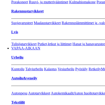
Porakoneet
Ruuvi- ja mutterivääntimet
Kulmahiomakone
Porant
Rakennustarvikkeet
Suojavarusteet
Maalaustarvikkeet
Rakennuslämmittimet ja -val
Lvis
Tulisijatarvikkeet
Putket,letkut ja liittimet
Hanat ja hanavarustee
VAPAA-AIKAAN
Urheilu
Kuntoilu
Talviurheilu
Kalastus
Vesiurheilu
Pyöräily
Retkeily
Mu
Autoilu&veneily
Autonpesu
Autotarvikkeet
Autokemikaalit
Auton huoltotarvikke
Tekstiilit