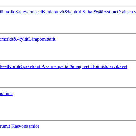
ilihuolto
Sadevarusteet
Kaulahuivit&kaulurit
Sukat&säärystimet
Naisten v
omerkit&-kyltit
Lämpömittarit
keet
Kortit&paketointi
Avaimenpertät&magneetit
Toimistotarvikkeet
uokinta
rumit
Kasvonaamiot