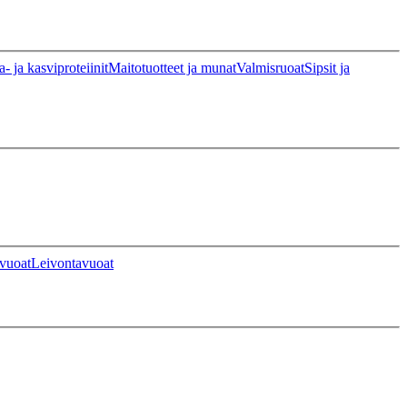
a- ja kasviproteiinit
Maitotuotteet ja munat
Valmisruoat
Sipsit ja
vuoat
Leivontavuoat