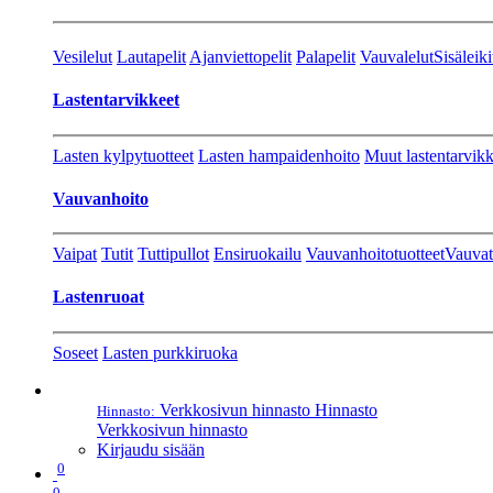
Vesilelut
Lautapelit
Ajanviettopelit
Palapelit
Vauvalelut
Sisäleiki
Lastentarvikkeet
Lasten kylpytuotteet
Lasten hampaidenhoito
Muut lastentarvikk
Vauvanhoito
Vaipat
Tutit
Tuttipullot
Ensiruokailu
Vauvanhoitotuotteet
Vauvat
Lastenruoat
Soseet
Lasten purkkiruoka
Verkkosivun hinnasto
Hinnasto
Hinnasto:
Verkkosivun hinnasto
Kirjaudu sisään
0
0