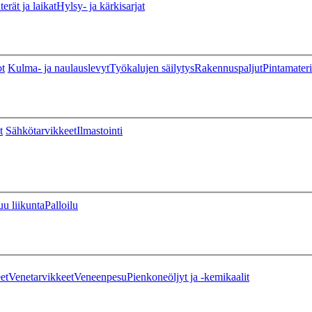
erät ja laikat
Hylsy- ja kärkisarjat
ot
Kulma- ja naulauslevyt
Työkalujen säilytys
Rakennuspaljut
Pintamateri
t
Sähkötarvikkeet
Ilmastointi
u liikunta
Palloilu
et
Venetarvikkeet
Veneenpesu
Pienkoneöljyt ja -kemikaalit