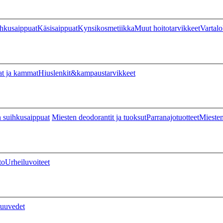
hkusaippuat
Käsisaippuat
Kynsikosmetiikka
Muut hoitotarvikkeet
Vartalo
at ja kammat
Hiuslenkit&kampaustarvikkeet
 suihkusaippuat
Miesten deodorantit ja tuoksut
Parranajotuotteet
Miesten
to
Urheiluvoiteet
uuvedet