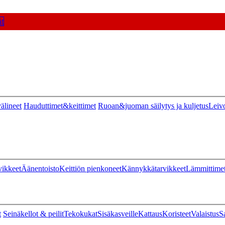
t
älineet
Hauduttimet&keittimet
Ruoan&juoman säilytys ja kuljetus
Leiv
vikkeet
Äänentoisto
Keittiön pienkoneet
Kännykkätarvikkeet
Lämmittime
t
Seinäkellot & peilit
Tekokukat
Sisäkasveille
Kattaus
Koristeet
Valaistus
S