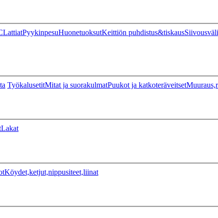
C
Lattiat
Pyykinpesu
Huonetuoksut
Keittiön puhdistus&tiskaus
Siivousväl
ta
Työkalusetit
Mitat ja suorakulmat
Puukot ja katkoteräveitset
Muuraus,r
t
Lakat
ot
Köydet,ketjut,nippusiteet,liinat