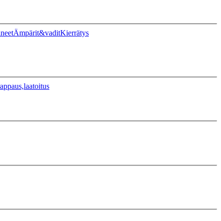
ineet
Ämpärit&vadit
Kierrätys
appaus,laatoitus