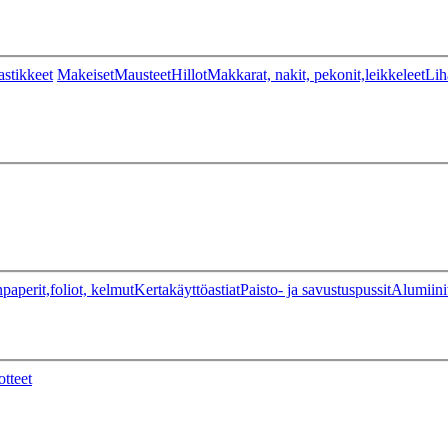
stikkeet
Makeiset
Mausteet
Hillot
Makkarat, nakit, pekonit,leikkeleet
Lih
paperit,foliot, kelmut
Kertakäyttöastiat
Paisto- ja savustuspussit
Alumiini
otteet