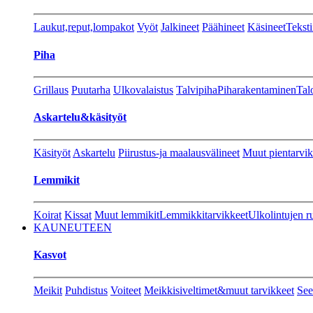
Laukut,reput,lompakot
Vyöt
Jalkineet
Päähineet
Käsineet
Teksti
Piha
Grillaus
Puutarha
Ulkovalaistus
Talvipiha
Piharakentaminen
Tal
Askartelu&käsityöt
Käsityöt
Askartelu
Piirustus-ja maalausvälineet
Muut pientarvik
Lemmikit
Koirat
Kissat
Muut lemmikit
Lemmikkitarvikkeet
Ulkolintujen r
KAUNEUTEEN
Kasvot
Meikit
Puhdistus
Voiteet
Meikkisiveltimet&muut tarvikkeet
See