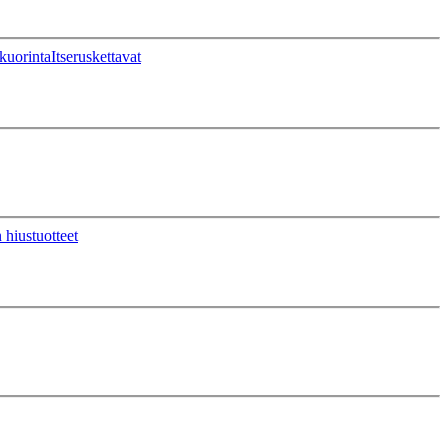
kuorinta
Itseruskettavat
 hiustuotteet