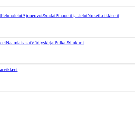
t
Pehmolelut
Ajoneuvot&radat
Pihapelit ja -lelut
Nuket
Leikkisetit
eet
Naamiaisasut
Värityskirjat
Pulkat&liukurit
arvikkeet