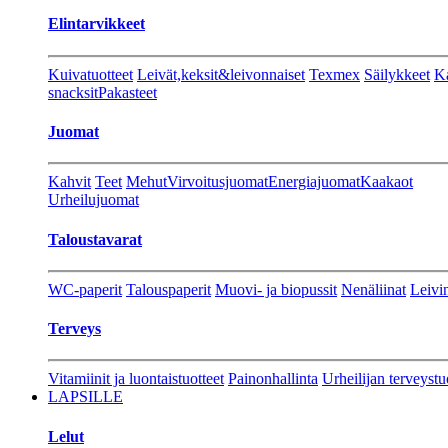
Elintarvikkeet
Kuivatuotteet
Leivät,keksit&leivonnaiset
Texmex
Säilykkeet
Ka
snacksit
Pakasteet
Juomat
Kahvit
Teet
Mehut
Virvoitusjuomat
Energiajuomat
Kaakaot
Urheilujuomat
Taloustavarat
WC-paperit
Talouspaperit
Muovi- ja biopussit
Nenäliinat
Leivin
Terveys
Vitamiinit ja luontaistuotteet
Painonhallinta
Urheilijan terveystu
LAPSILLE
Lelut