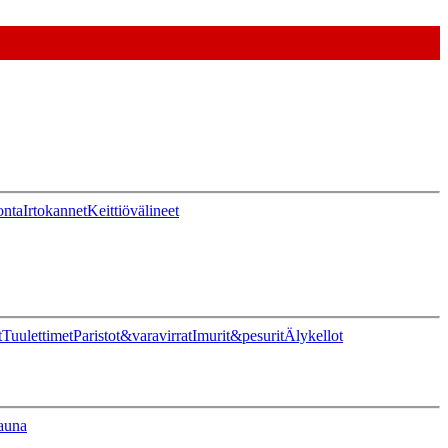
onta
Irtokannet
Keittiövälineet
t
Tuulettimet
Paristot&varavirrat
Imurit&pesurit
Älykellot
auna