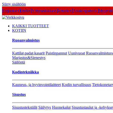
Siirry sisältöön
Tarjoukset
Outlet
Yritysasiakkaat
Rmarket
Asiakaspalvelu
Myymälä
KAIKKI TUOTTEET
KOTIIN
Ruoanvalmistus
Kattilat,padat,kasarit
Paistinpannut
Uunivuoat
Ruoanvalmistusv
Marjastus&Sienestys
Säilöntä
Kodintekniikka
Kauneus- ja hyvinvointilaitteet
Kodin turvallisuus
Tietokonetar
Sisustus
Sisustustekstiilit
Säilytys
Huonekalut
Sisustustaulut ja -kehykse