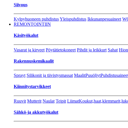
Siivous
Kylpyhuoneen puhdistus
Yleispuhdistus
Ikkunanpesuaineet
W
REMONTOINTIIN
Käsityökalut
Vasarat ja kirveet
Pöytätietokoneet
Pihdit ja leikkurt
Sahat
Hion
Rakennuskemikaalit
Sprayt
Silikonit ja tiivistysmassat
Maalit
Puuöljyt
Puhdistusainee
Kiinnitystarvikkeet
Ruuvit
Mutterit
Naulat
Teipit
Liimat
Koukut,haat,klemmarit,luk
Sähkö-ja akkutyökalut