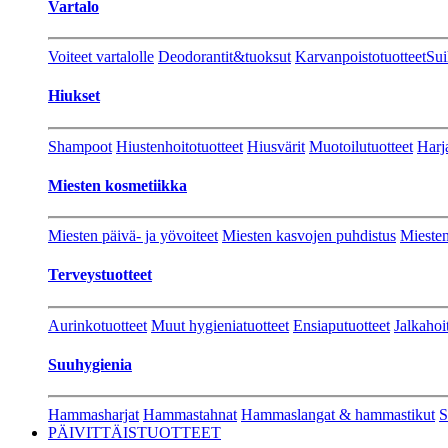
Vartalo
Voiteet vartalolle
Deodorantit&tuoksut
Karvanpoistotuotteet
Sui
Hiukset
Shampoot
Hiustenhoitotuotteet
Hiusvärit
Muotoilutuotteet
Harj
Miesten kosmetiikka
Miesten päivä- ja yövoiteet
Miesten kasvojen puhdistus
Miesten
Terveystuotteet
Aurinkotuotteet
Muut hygieniatuotteet
Ensiaputuotteet
Jalkahoi
Suuhygienia
Hammasharjat
Hammastahnat
Hammaslangat & hammastikut
S
PÄIVITTÄISTUOTTEET