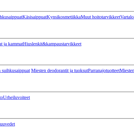
hkusaippuat
Käsisaippuat
Kynsikosmetiikka
Muut hoitotarvikkeet
Vartalo
at ja kammat
Hiuslenkit&kampaustarvikkeet
 suihkusaippuat
Miesten deodorantit ja tuoksut
Parranajotuotteet
Miesten
to
Urheiluvoiteet
uuvedet