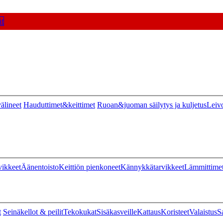
t
älineet
Hauduttimet&keittimet
Ruoan&juoman säilytys ja kuljetus
Leiv
vikkeet
Äänentoisto
Keittiön pienkoneet
Kännykkätarvikkeet
Lämmittime
t
Seinäkellot & peilit
Tekokukat
Sisäkasveille
Kattaus
Koristeet
Valaistus
S