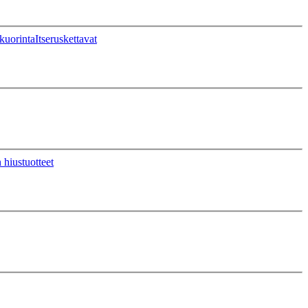
kuorinta
Itseruskettavat
 hiustuotteet