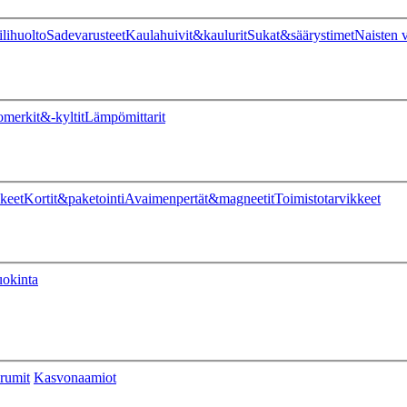
ilihuolto
Sadevarusteet
Kaulahuivit&kaulurit
Sukat&säärystimet
Naisten v
omerkit&-kyltit
Lämpömittarit
keet
Kortit&paketointi
Avaimenpertät&magneetit
Toimistotarvikkeet
uokinta
rumit
Kasvonaamiot