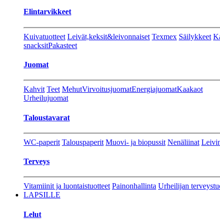
Elintarvikkeet
Kuivatuotteet
Leivät,keksit&leivonnaiset
Texmex
Säilykkeet
Ka
snacksit
Pakasteet
Juomat
Kahvit
Teet
Mehut
Virvoitusjuomat
Energiajuomat
Kaakaot
Urheilujuomat
Taloustavarat
WC-paperit
Talouspaperit
Muovi- ja biopussit
Nenäliinat
Leivin
Terveys
Vitamiinit ja luontaistuotteet
Painonhallinta
Urheilijan terveystu
LAPSILLE
Lelut