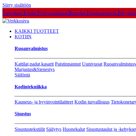
Siirry sisältöön
Tarjoukset
Outlet
Yritysasiakkaat
Rmarket
Asiakaspalvelu
Myymälä
KAIKKI TUOTTEET
KOTIIN
Ruoanvalmistus
Kattilat,padat,kasarit
Paistinpannut
Uunivuoat
Ruoanvalmistusv
Marjastus&Sienestys
Säilöntä
Kodintekniikka
Kauneus- ja hyvinvointilaitteet
Kodin turvallisuus
Tietokonetar
Sisustus
Sisustustekstiilit
Säilytys
Huonekalut
Sisustustaulut ja -kehykse