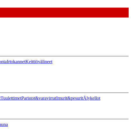
onta
Irtokannet
Keittiövälineet
t
Tuulettimet
Paristot&varavirrat
Imurit&pesurit
Älykellot
auna