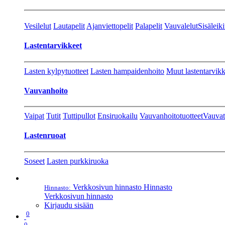
Vesilelut
Lautapelit
Ajanviettopelit
Palapelit
Vauvalelut
Sisäleiki
Lastentarvikkeet
Lasten kylpytuotteet
Lasten hampaidenhoito
Muut lastentarvikk
Vauvanhoito
Vaipat
Tutit
Tuttipullot
Ensiruokailu
Vauvanhoitotuotteet
Vauvat
Lastenruoat
Soseet
Lasten purkkiruoka
Verkkosivun hinnasto
Hinnasto
Hinnasto:
Verkkosivun hinnasto
Kirjaudu sisään
0
0