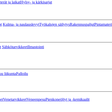
erät ja laikat
Hylsy- ja kärkisarjat
ot
Kulma- ja naulauslevyt
Työkalujen säilytys
Rakennuspaljut
Pintamateri
t
Sähkötarvikkeet
Ilmastointi
u liikunta
Palloilu
et
Venetarvikkeet
Veneenpesu
Pienkoneöljyt ja -kemikaalit