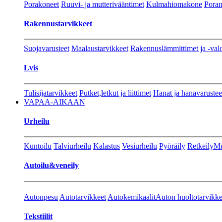
Porakoneet
Ruuvi- ja mutterivääntimet
Kulmahiomakone
Porant
Rakennustarvikkeet
Suojavarusteet
Maalaustarvikkeet
Rakennuslämmittimet ja -val
Lvis
Tulisijatarvikkeet
Putket,letkut ja liittimet
Hanat ja hanavarustee
VAPAA-AIKAAN
Urheilu
Kuntoilu
Talviurheilu
Kalastus
Vesiurheilu
Pyöräily
Retkeily
Mu
Autoilu&veneily
Autonpesu
Autotarvikkeet
Autokemikaalit
Auton huoltotarvikke
Tekstiilit