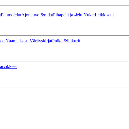
t
Pehmolelut
Ajoneuvot&radat
Pihapelit ja -lelut
Nuket
Leikkisetit
eet
Naamiaisasut
Värityskirjat
Pulkat&liukurit
arvikkeet