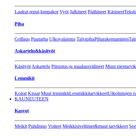
Laukut,reput,lompakot
Vyöt
Jalkineet
Päähineet
Käsineet
Teksti
Piha
Grillaus
Puutarha
Ulkovalaistus
Talvipiha
Piharakentaminen
Tal
Askartelu&käsityöt
Käsityöt
Askartelu
Piirustus-ja maalausvälineet
Muut pientarvik
Lemmikit
Koirat
Kissat
Muut lemmikit
Lemmikkitarvikkeet
Ulkolintujen r
KAUNEUTEEN
Kasvot
Meikit
Puhdistus
Voiteet
Meikkisiveltimet&muut tarvikkeet
See