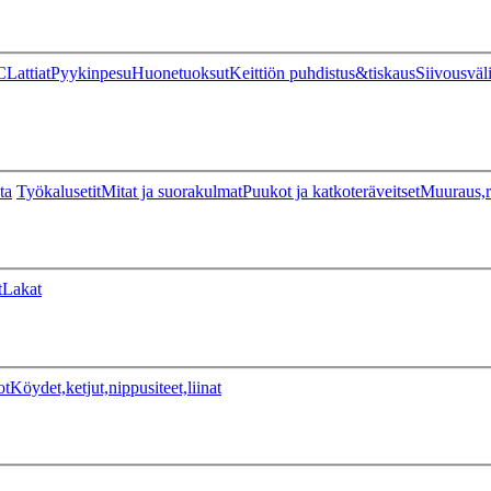
C
Lattiat
Pyykinpesu
Huonetuoksut
Keittiön puhdistus&tiskaus
Siivousväl
ta
Työkalusetit
Mitat ja suorakulmat
Puukot ja katkoteräveitset
Muuraus,r
t
Lakat
ot
Köydet,ketjut,nippusiteet,liinat