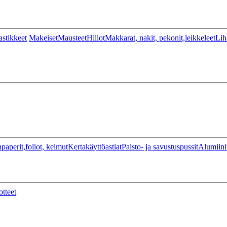
stikkeet
Makeiset
Mausteet
Hillot
Makkarat, nakit, pekonit,leikkeleet
Lih
paperit,foliot, kelmut
Kertakäyttöastiat
Paisto- ja savustuspussit
Alumiini
otteet