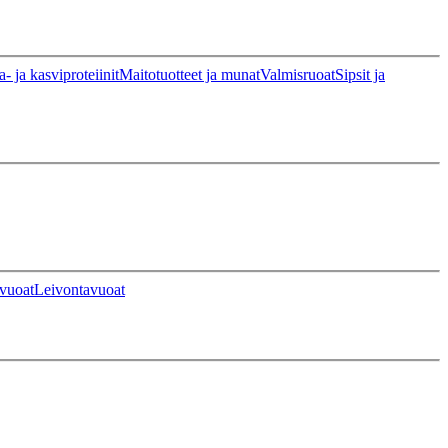
a- ja kasviproteiinit
Maitotuotteet ja munat
Valmisruoat
Sipsit ja
vuoat
Leivontavuoat