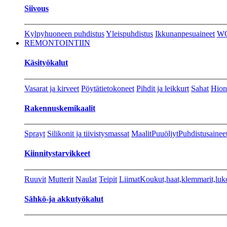
Siivous
Kylpyhuoneen puhdistus
Yleispuhdistus
Ikkunanpesuaineet
W
REMONTOINTIIN
Käsityökalut
Vasarat ja kirveet
Pöytätietokoneet
Pihdit ja leikkurt
Sahat
Hion
Rakennuskemikaalit
Sprayt
Silikonit ja tiivistysmassat
Maalit
Puuöljyt
Puhdistusainee
Kiinnitystarvikkeet
Ruuvit
Mutterit
Naulat
Teipit
Liimat
Koukut,haat,klemmarit,luk
Sähkö-ja akkutyökalut