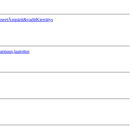
ineet
Ämpärit&vadit
Kierrätys
appaus,laatoitus