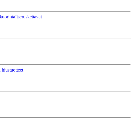
kuorinta
Itseruskettavat
 hiustuotteet