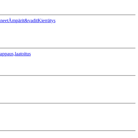
ineet
Ämpärit&vadit
Kierrätys
appaus,laatoitus