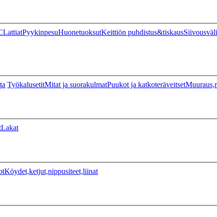
C
Lattiat
Pyykinpesu
Huonetuoksut
Keittiön puhdistus&tiskaus
Siivousväl
ta
Työkalusetit
Mitat ja suorakulmat
Puukot ja katkoteräveitset
Muuraus,r
t
Lakat
ot
Köydet,ketjut,nippusiteet,liinat