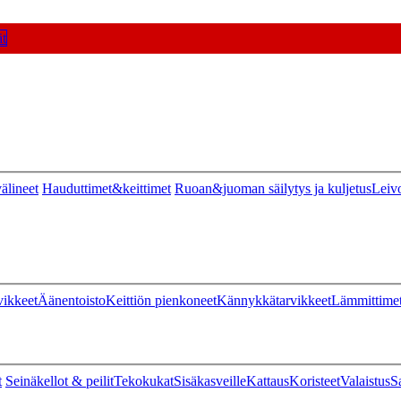
t
älineet
Hauduttimet&keittimet
Ruoan&juoman säilytys ja kuljetus
Leiv
vikkeet
Äänentoisto
Keittiön pienkoneet
Kännykkätarvikkeet
Lämmittime
t
Seinäkellot & peilit
Tekokukat
Sisäkasveille
Kattaus
Koristeet
Valaistus
S