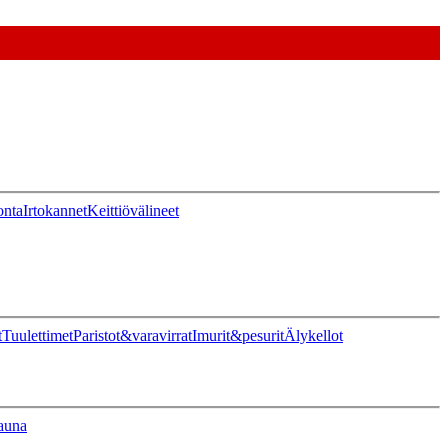
onta
Irtokannet
Keittiövälineet
t
Tuulettimet
Paristot&varavirrat
Imurit&pesurit
Älykellot
auna