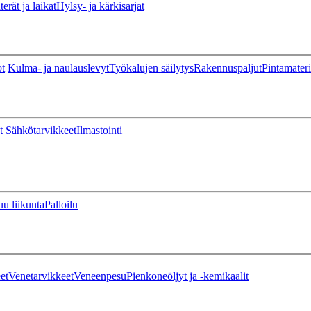
erät ja laikat
Hylsy- ja kärkisarjat
ot
Kulma- ja naulauslevyt
Työkalujen säilytys
Rakennuspaljut
Pintamateri
t
Sähkötarvikkeet
Ilmastointi
u liikunta
Palloilu
et
Venetarvikkeet
Veneenpesu
Pienkoneöljyt ja -kemikaalit