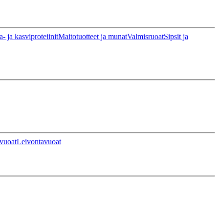
a- ja kasviproteiinit
Maitotuotteet ja munat
Valmisruoat
Sipsit ja
vuoat
Leivontavuoat