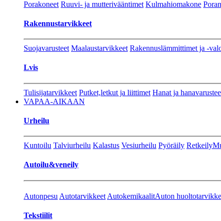
Porakoneet
Ruuvi- ja mutterivääntimet
Kulmahiomakone
Porant
Rakennustarvikkeet
Suojavarusteet
Maalaustarvikkeet
Rakennuslämmittimet ja -val
Lvis
Tulisijatarvikkeet
Putket,letkut ja liittimet
Hanat ja hanavarustee
VAPAA-AIKAAN
Urheilu
Kuntoilu
Talviurheilu
Kalastus
Vesiurheilu
Pyöräily
Retkeily
Mu
Autoilu&veneily
Autonpesu
Autotarvikkeet
Autokemikaalit
Auton huoltotarvikke
Tekstiilit