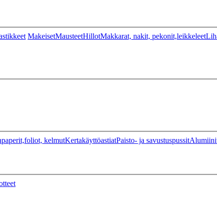
stikkeet
Makeiset
Mausteet
Hillot
Makkarat, nakit, pekonit,leikkeleet
Lih
paperit,foliot, kelmut
Kertakäyttöastiat
Paisto- ja savustuspussit
Alumiini
otteet