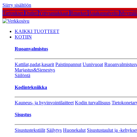
Siirry sisältöön
Tarjoukset
Outlet
Yritysasiakkaat
Rmarket
Asiakaspalvelu
Myymälä
KAIKKI TUOTTEET
KOTIIN
Ruoanvalmistus
Kattilat,padat,kasarit
Paistinpannut
Uunivuoat
Ruoanvalmistusv
Marjastus&Sienestys
Säilöntä
Kodintekniikka
Kauneus- ja hyvinvointilaitteet
Kodin turvallisuus
Tietokonetar
Sisustus
Sisustustekstiilit
Säilytys
Huonekalut
Sisustustaulut ja -kehykse