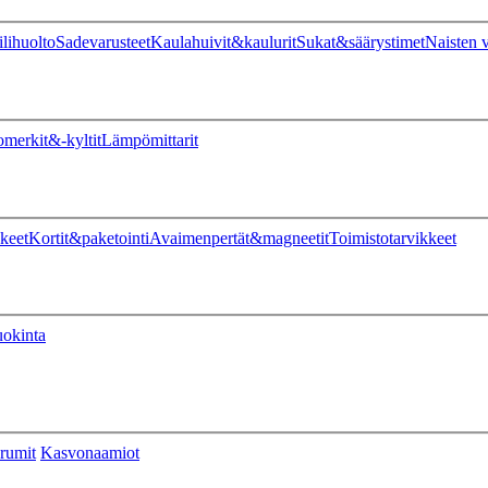
ilihuolto
Sadevarusteet
Kaulahuivit&kaulurit
Sukat&säärystimet
Naisten v
omerkit&-kyltit
Lämpömittarit
keet
Kortit&paketointi
Avaimenpertät&magneetit
Toimistotarvikkeet
uokinta
rumit
Kasvonaamiot