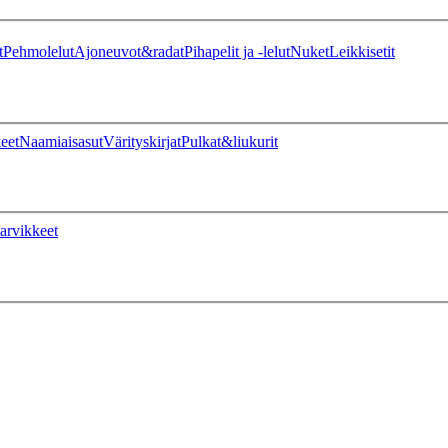
t
Pehmolelut
Ajoneuvot&radat
Pihapelit ja -lelut
Nuket
Leikkisetit
eet
Naamiaisasut
Värityskirjat
Pulkat&liukurit
arvikkeet