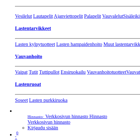
Vesilelut
Lautapelit
Ajanviettopelit
Palapelit
Vauvalelut
Sisäleiki
Lastentarvikkeet
Lasten kylpytuotteet
Lasten hampaidenhoito
Muut lastentarvikk
Vauvanhoito
Vaipat
Tutit
Tuttipullot
Ensiruokailu
Vauvanhoitotuotteet
Vauvat
Lastenruoat
Soseet
Lasten purkkiruoka
Verkkosivun hinnasto
Hinnasto
Hinnasto:
Verkkosivun hinnasto
Kirjaudu sisään
0
0