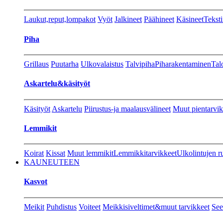
Laukut,reput,lompakot
Vyöt
Jalkineet
Päähineet
Käsineet
Teksti
Piha
Grillaus
Puutarha
Ulkovalaistus
Talvipiha
Piharakentaminen
Tal
Askartelu&käsityöt
Käsityöt
Askartelu
Piirustus-ja maalausvälineet
Muut pientarvik
Lemmikit
Koirat
Kissat
Muut lemmikit
Lemmikkitarvikkeet
Ulkolintujen r
KAUNEUTEEN
Kasvot
Meikit
Puhdistus
Voiteet
Meikkisiveltimet&muut tarvikkeet
See