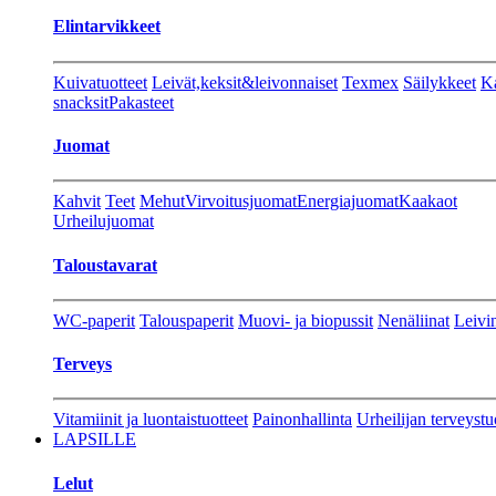
Elintarvikkeet
Kuivatuotteet
Leivät,keksit&leivonnaiset
Texmex
Säilykkeet
Ka
snacksit
Pakasteet
Juomat
Kahvit
Teet
Mehut
Virvoitusjuomat
Energiajuomat
Kaakaot
Urheilujuomat
Taloustavarat
WC-paperit
Talouspaperit
Muovi- ja biopussit
Nenäliinat
Leivin
Terveys
Vitamiinit ja luontaistuotteet
Painonhallinta
Urheilijan terveystu
LAPSILLE
Lelut