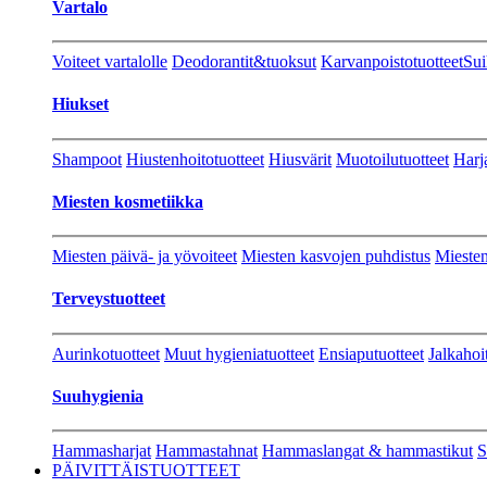
Vartalo
Voiteet vartalolle
Deodorantit&tuoksut
Karvanpoistotuotteet
Sui
Hiukset
Shampoot
Hiustenhoitotuotteet
Hiusvärit
Muotoilutuotteet
Harj
Miesten kosmetiikka
Miesten päivä- ja yövoiteet
Miesten kasvojen puhdistus
Miesten
Terveystuotteet
Aurinkotuotteet
Muut hygieniatuotteet
Ensiaputuotteet
Jalkahoi
Suuhygienia
Hammasharjat
Hammastahnat
Hammaslangat & hammastikut
S
PÄIVITTÄISTUOTTEET