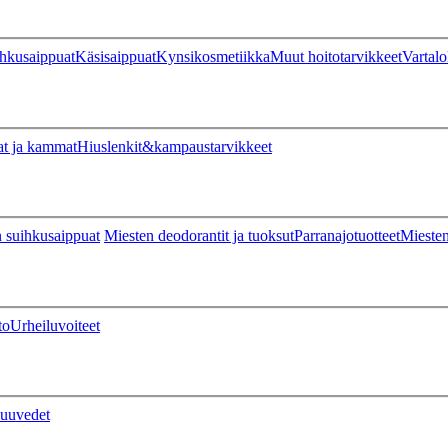
hkusaippuat
Käsisaippuat
Kynsikosmetiikka
Muut hoitotarvikkeet
Vartalo
at ja kammat
Hiuslenkit&kampaustarvikkeet
 suihkusaippuat
Miesten deodorantit ja tuoksut
Parranajotuotteet
Miesten
to
Urheiluvoiteet
uuvedet