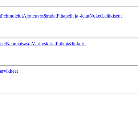
t
Pehmolelut
Ajoneuvot&radat
Pihapelit ja -lelut
Nuket
Leikkisetit
eet
Naamiaisasut
Värityskirjat
Pulkat&liukurit
arvikkeet