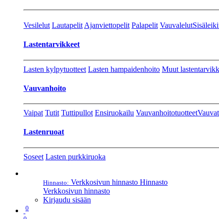
Vesilelut
Lautapelit
Ajanviettopelit
Palapelit
Vauvalelut
Sisäleiki
Lastentarvikkeet
Lasten kylpytuotteet
Lasten hampaidenhoito
Muut lastentarvikk
Vauvanhoito
Vaipat
Tutit
Tuttipullot
Ensiruokailu
Vauvanhoitotuotteet
Vauvat
Lastenruoat
Soseet
Lasten purkkiruoka
Verkkosivun hinnasto
Hinnasto
Hinnasto:
Verkkosivun hinnasto
Kirjaudu sisään
0
0