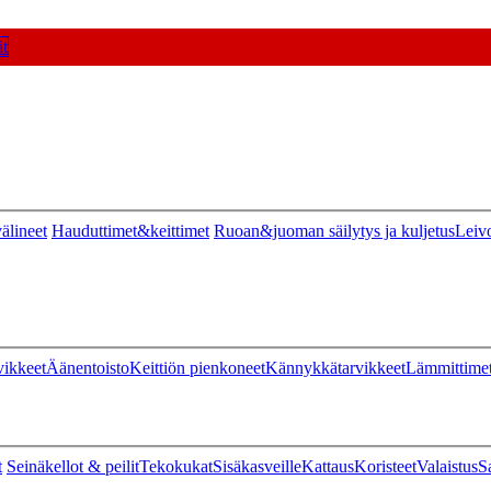
t
älineet
Hauduttimet&keittimet
Ruoan&juoman säilytys ja kuljetus
Leiv
vikkeet
Äänentoisto
Keittiön pienkoneet
Kännykkätarvikkeet
Lämmittime
t
Seinäkellot & peilit
Tekokukat
Sisäkasveille
Kattaus
Koristeet
Valaistus
S