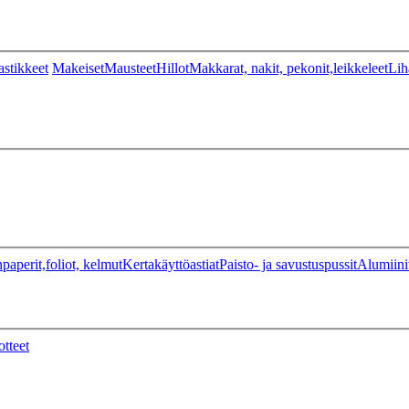
stikkeet
Makeiset
Mausteet
Hillot
Makkarat, nakit, pekonit,leikkeleet
Lih
paperit,foliot, kelmut
Kertakäyttöastiat
Paisto- ja savustuspussit
Alumiini
otteet