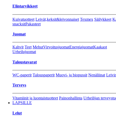
Elintarvikkeet
Kuivatuotteet
Leivät,keksit&leivonnaiset
Texmex
Säilykkeet
Ka
snacksit
Pakasteet
Juomat
Kahvit
Teet
Mehut
Virvoitusjuomat
Energiajuomat
Kaakaot
Urheilujuomat
Taloustavarat
WC-paperit
Talouspaperit
Muovi- ja biopussit
Nenäliinat
Leivin
Terveys
Vitamiinit ja luontaistuotteet
Painonhallinta
Urheilijan terveystu
LAPSILLE
Lelut