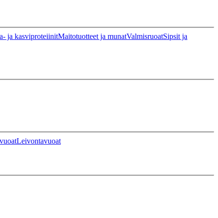
a- ja kasviproteiinit
Maitotuotteet ja munat
Valmisruoat
Sipsit ja
vuoat
Leivontavuoat