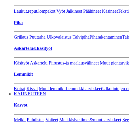
Laukut,reput,lompakot
Vyöt
Jalkineet
Päähineet
Käsineet
Teksti
Piha
Grillaus
Puutarha
Ulkovalaistus
Talvipiha
Piharakentaminen
Tal
Askartelu&käsityöt
Käsityöt
Askartelu
Piirustus-ja maalausvälineet
Muut pientarvik
Lemmikit
Koirat
Kissat
Muut lemmikit
Lemmikkitarvikkeet
Ulkolintujen r
KAUNEUTEEN
Kasvot
Meikit
Puhdistus
Voiteet
Meikkisiveltimet&muut tarvikkeet
See