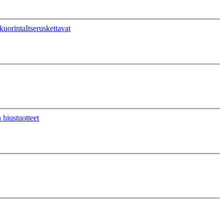
kuorinta
Itseruskettavat
 hiustuotteet