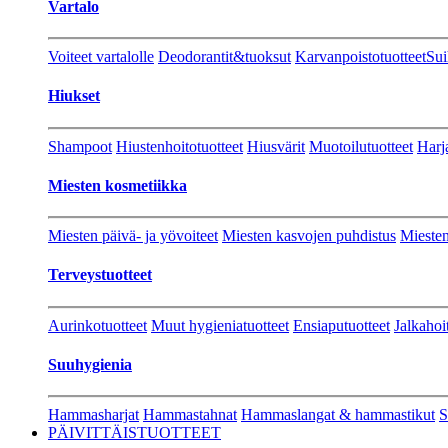
Vartalo
Voiteet vartalolle
Deodorantit&tuoksut
Karvanpoistotuotteet
Sui
Hiukset
Shampoot
Hiustenhoitotuotteet
Hiusvärit
Muotoilutuotteet
Harj
Miesten kosmetiikka
Miesten päivä- ja yövoiteet
Miesten kasvojen puhdistus
Miesten
Terveystuotteet
Aurinkotuotteet
Muut hygieniatuotteet
Ensiaputuotteet
Jalkahoi
Suuhygienia
Hammasharjat
Hammastahnat
Hammaslangat & hammastikut
S
PÄIVITTÄISTUOTTEET