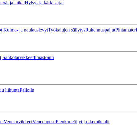
erät ja laikat
Hylsy- ja kärkisarjat
ot
Kulma- ja naulauslevyt
Työkalujen säilytys
Rakennuspaljut
Pintamateri
t
Sähkötarvikkeet
Ilmastointi
u liikunta
Palloilu
et
Venetarvikkeet
Veneenpesu
Pienkoneöljyt ja -kemikaalit