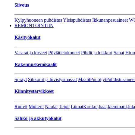
Siivous
Kylpyhuoneen puhdistus
Yleispuhdistus
Ikkunanpesuaineet
W
REMONTOINTIIN
Käsityökalut
Vasarat ja kirveet
Pöytätietokoneet
Pihdit ja leikkurt
Sahat
Hion
Rakennuskemikaalit
Sprayt
Silikonit ja tiivistysmassat
Maalit
Puuöljyt
Puhdistusainee
Kiinnitystarvikkeet
Ruuvit
Mutterit
Naulat
Teipit
Liimat
Koukut,haat,klemmarit,luk
Sähkö-ja akkutyökalut