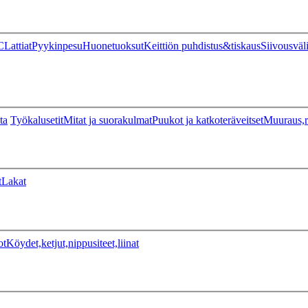
C
Lattiat
Pyykinpesu
Huonetuoksut
Keittiön puhdistus&tiskaus
Siivousväl
ta
Työkalusetit
Mitat ja suorakulmat
Puukot ja katkoteräveitset
Muuraus,r
t
Lakat
ot
Köydet,ketjut,nippusiteet,liinat