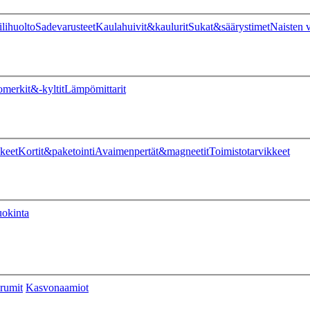
ilihuolto
Sadevarusteet
Kaulahuivit&kaulurit
Sukat&säärystimet
Naisten v
omerkit&-kyltit
Lämpömittarit
keet
Kortit&paketointi
Avaimenpertät&magneetit
Toimistotarvikkeet
uokinta
rumit
Kasvonaamiot