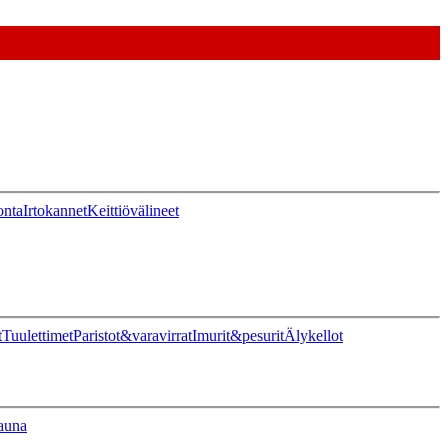
onta
Irtokannet
Keittiövälineet
t
Tuulettimet
Paristot&varavirrat
Imurit&pesurit
Älykellot
auna