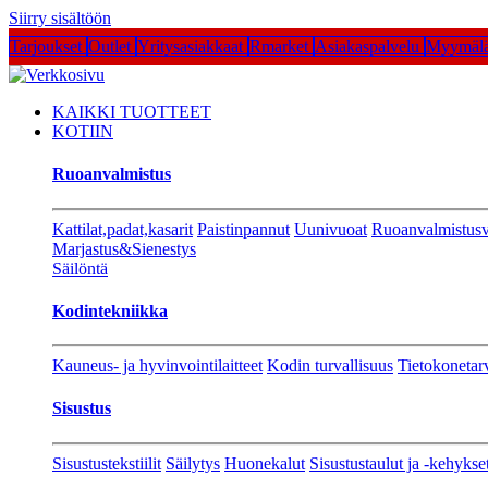
Siirry sisältöön
Tarjoukset
Outlet
Yritysasiakkaat
Rmarket
Asiakaspalvelu
Myymälä
KAIKKI TUOTTEET
KOTIIN
Ruoanvalmistus
Kattilat,padat,kasarit
Paistinpannut
Uunivuoat
Ruoanvalmistusv
Marjastus&Sienestys
Säilöntä
Kodintekniikka
Kauneus- ja hyvinvointilaitteet
Kodin turvallisuus
Tietokonetar
Sisustus
Sisustustekstiilit
Säilytys
Huonekalut
Sisustustaulut ja -kehykse