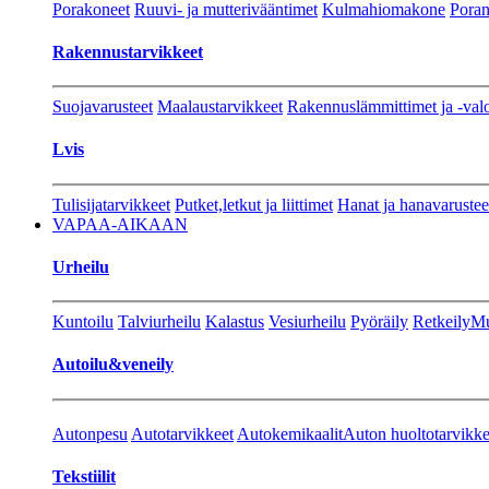
Porakoneet
Ruuvi- ja mutterivääntimet
Kulmahiomakone
Porant
Rakennustarvikkeet
Suojavarusteet
Maalaustarvikkeet
Rakennuslämmittimet ja -val
Lvis
Tulisijatarvikkeet
Putket,letkut ja liittimet
Hanat ja hanavarustee
VAPAA-AIKAAN
Urheilu
Kuntoilu
Talviurheilu
Kalastus
Vesiurheilu
Pyöräily
Retkeily
Mu
Autoilu&veneily
Autonpesu
Autotarvikkeet
Autokemikaalit
Auton huoltotarvikke
Tekstiilit