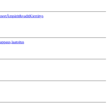
ineet
Ämpärit&vadit
Kierrätys
appaus,laatoitus