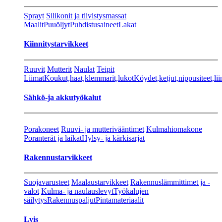
Sprayt
Silikonit ja tiivistysmassat
Maalit
Puuöljyt
Puhdistusaineet
Lakat
Kiinnitystarvikkeet
Ruuvit
Mutterit
Naulat
Teipit
Liimat
Koukut,haat,klemmarit,lukot
Köydet,ketjut,nippusiteet,lii
Sähkö-ja akkutyökalut
Porakoneet
Ruuvi- ja mutterivääntimet
Kulmahiomakone
Poranterät ja laikat
Hylsy- ja kärkisarjat
Rakennustarvikkeet
Suojavarusteet
Maalaustarvikkeet
Rakennuslämmittimet ja -
valot
Kulma- ja naulauslevyt
Työkalujen
säilytys
Rakennuspaljut
Pintamateriaalit
Lvis