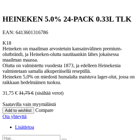
HEINEKEN 5.0% 24-PACK 0.33L TLK
EAN:
6413601316786
K18
Heineken on maailman arvostetuin kansainvälinen premium-
olutbrändi, ja Heineken-olutta nautitaankin lähes jokaisessa
maailman maassa.
Olutta on valmistettu vuodesta 1873, ja edelleen Heinekenia
valmistetaan samalla alkuperäisellä reseptillä.
Heineken 5,0% on miedosti humalalta maistuva lager-olut, jossa on
raikkaan hedelmäinen tuoksu.
31,75
€
31,75
€
(sisältää verot)
Saatavilla vain myymälästä
Compare
Add to wishlist
Ota yhteyttä
Lisätietoa