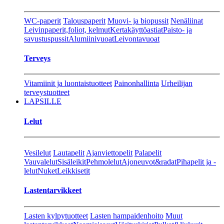
WC-paperit
Talouspaperit
Muovi- ja biopussit
Nenäliinat
Leivinpaperit,foliot, kelmut
Kertakäyttöastiat
Paisto- ja
savustuspussit
Alumiinivuoat
Leivontavuoat
Terveys
Vitamiinit ja luontaistuotteet
Painonhallinta
Urheilijan
terveystuotteet
LAPSILLE
Lelut
Vesilelut
Lautapelit
Ajanviettopelit
Palapelit
Vauvalelut
Sisäleikit
Pehmolelut
Ajoneuvot&radat
Pihapelit ja -
lelut
Nuket
Leikkisetit
Lastentarvikkeet
Lasten kylpytuotteet
Lasten hampaidenhoito
Muut