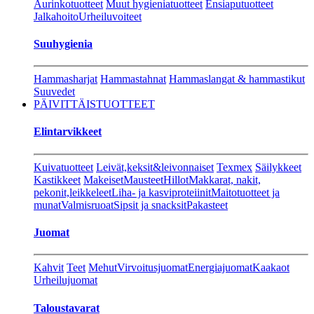
Aurinkotuotteet
Muut hygieniatuotteet
Ensiaputuotteet
Jalkahoito
Urheiluvoiteet
Suuhygienia
Hammasharjat
Hammastahnat
Hammaslangat & hammastikut
Suuvedet
PÄIVITTÄISTUOTTEET
Elintarvikkeet
Kuivatuotteet
Leivät,keksit&leivonnaiset
Texmex
Säilykkeet
Kastikkeet
Makeiset
Mausteet
Hillot
Makkarat, nakit,
pekonit,leikkeleet
Liha- ja kasviproteiinit
Maitotuotteet ja
munat
Valmisruoat
Sipsit ja snacksit
Pakasteet
Juomat
Kahvit
Teet
Mehut
Virvoitusjuomat
Energiajuomat
Kaakaot
Urheilujuomat
Taloustavarat