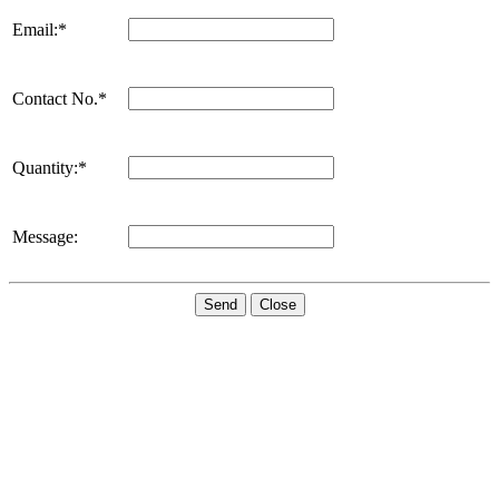
Email:*
Contact No.*
Quantity:*
Message:
Send
Close