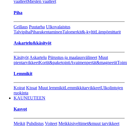
vaatteet
Miesten vaatteet
Piha
Grillaus
Puutarha
Ulkovalaistus
Talvipiha
Piharakentaminen
Talomerkit&-kyltit
Lämpömittarit
Askartelu&käsityöt
Käsityöt
Askartelu
Piirustus-ja maalausvälineet
Muut
pientarvikkeet
Kortit&paketointi
Avaimenpertät&magneetit
Toimi
Lemmikit
Koirat
Kissat
Muut lemmikit
Lemmikkitarvikkeet
Ulkolintujen
ruokinta
KAUNEUTEEN
Kasvot
Meikit
Puhdistus
Voiteet
Meikkisiveltimet&muut tarvikkeet