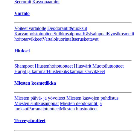
Seerumit
Kasvonaamiot
Vartalo
Voiteet vartalolle
Deodorantit&tuoksut
Karvanpoistotuotteet
Suihkusaippuat
Käsisaippuat
Kynsikosmeti
hoitotarvikkeet
Vartalokuorinta
Itseruskettavat
Hiukset
Shampoot
Hiustenhoitotuotteet
Hiusvärit
Muotoilutuotteet
Harjat ja kammat
Hiuslenkit&kampaustarvikkeet
Miesten kosmetiikka
Miesten päivä- ja yövoiteet
Miesten kasvojen puhdistus
Miesten suihkusaippuat
Miesten deodorantit ja
tuoksut
Parranajotuotteet
Miesten hiustuotteet
Terveystuotteet