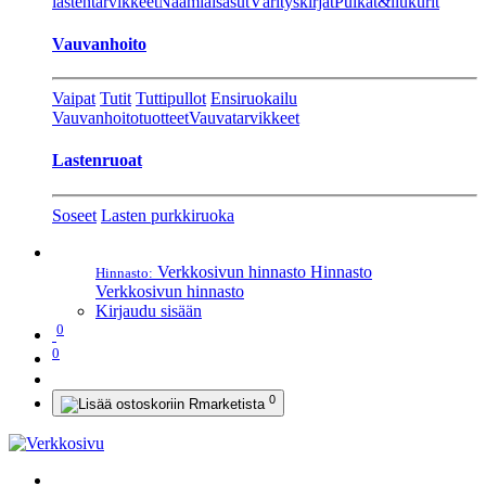
lastentarvikkeet
Naamiaisasut
Värityskirjat
Pulkat&liukurit
Vauvanhoito
Vaipat
Tutit
Tuttipullot
Ensiruokailu
Vauvanhoitotuotteet
Vauvatarvikkeet
Lastenruoat
Soseet
Lasten purkkiruoka
Verkkosivun hinnasto
Hinnasto
Hinnasto:
Verkkosivun hinnasto
Kirjaudu sisään
0
0
0