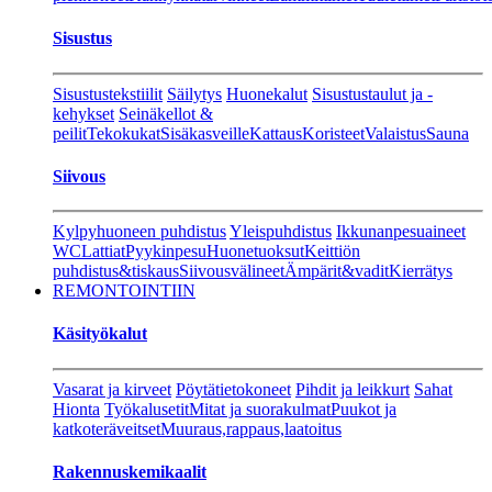
Sisustus
Sisustustekstiilit
Säilytys
Huonekalut
Sisustustaulut ja -
kehykset
Seinäkellot &
peilit
Tekokukat
Sisäkasveille
Kattaus
Koristeet
Valaistus
Sauna
Siivous
Kylpyhuoneen puhdistus
Yleispuhdistus
Ikkunanpesuaineet
WC
Lattiat
Pyykinpesu
Huonetuoksut
Keittiön
puhdistus&tiskaus
Siivousvälineet
Ämpärit&vadit
Kierrätys
REMONTOINTIIN
Käsityökalut
Vasarat ja kirveet
Pöytätietokoneet
Pihdit ja leikkurt
Sahat
Hionta
Työkalusetit
Mitat ja suorakulmat
Puukot ja
katkoteräveitset
Muuraus,rappaus,laatoitus
Rakennuskemikaalit