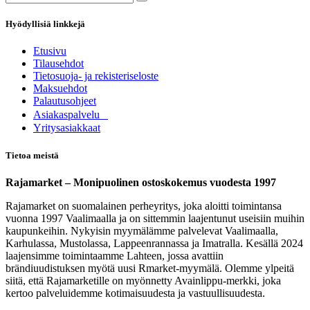
Hyödyllisiä linkkejä
Etusivu
Tilausehdot
Tietosuoja- ja rekisteriseloste
Maksuehdot
Palautusohjeet
Asia​k​aspalvelu
​Yritysasiakkaat
Tietoa meistä
Rajamarket – Monipuolinen ostoskokemus vuodesta 1997
Rajamarket on suomalainen perheyritys, joka aloitti toimintansa
vuonna 1997 Vaalimaalla ja on sittemmin laajentunut useisiin muihin
kaupunkeihin. Nykyisin myymälämme palvelevat Vaalimaalla,
Karhulassa, Mustolassa, Lappeenrannassa ja Imatralla. Kesällä 2024
laajensimme toimintaamme Lahteen, jossa avattiin
brändiuudistuksen myötä uusi Rmarket-myymälä. Olemme ylpeitä
siitä, että Rajamarketille on myönnetty Avainlippu-merkki, joka
kertoo palveluidemme kotimaisuudesta ja vastuullisuudesta.