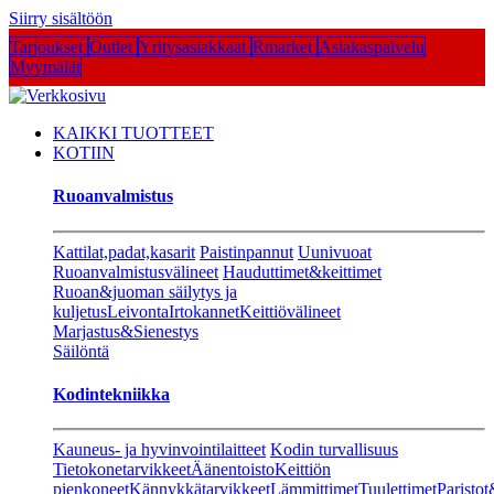
Siirry sisältöön
Tarjoukset
Outlet
Yritysasiakkaat
Rmarket
Asiakaspalvelu
Myymälät
KAIKKI TUOTTEET
KOTIIN
Ruoanvalmistus
Kattilat,padat,kasarit
Paistinpannut
Uunivuoat
Ruoanvalmistusvälineet
Hauduttimet&keittimet
Ruoan&juoman säilytys ja
kuljetus
Leivonta
Irtokannet
Keittiövälineet
Marjastus&Sienestys
Säilöntä
Kodintekniikka
Kauneus- ja hyvinvointilaitteet
Kodin turvallisuus
Tietokonetarvikkeet
Äänentoisto
Keittiön
pienkoneet
Kännykkätarvikkeet
Lämmittimet
Tuulettimet
Paristot