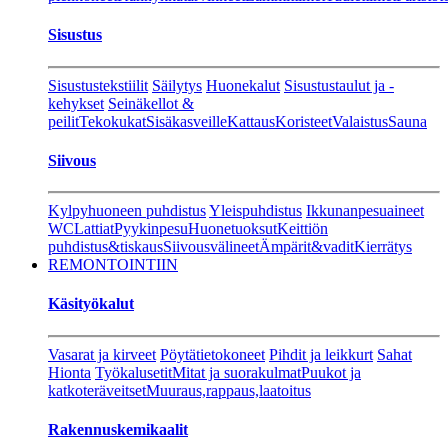
Sisustus
Sisustustekstiilit
Säilytys
Huonekalut
Sisustustaulut ja -
kehykset
Seinäkellot &
peilit
Tekokukat
Sisäkasveille
Kattaus
Koristeet
Valaistus
Sauna
Siivous
Kylpyhuoneen puhdistus
Yleispuhdistus
Ikkunanpesuaineet
WC
Lattiat
Pyykinpesu
Huonetuoksut
Keittiön
puhdistus&tiskaus
Siivousvälineet
Ämpärit&vadit
Kierrätys
REMONTOINTIIN
Käsityökalut
Vasarat ja kirveet
Pöytätietokoneet
Pihdit ja leikkurt
Sahat
Hionta
Työkalusetit
Mitat ja suorakulmat
Puukot ja
katkoteräveitset
Muuraus,rappaus,laatoitus
Rakennuskemikaalit