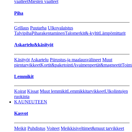
vaatteet
Miesten vaatteet
Piha
Grillaus
Puutarha
Ulkovalaistus
Talvipiha
Piharakentaminen
Talomerkit&-kyltit
Lämpömittarit
Askartelu&käsityöt
Käsityöt
Askartelu
Piirustus-ja maalausvälineet
Muut
pientarvikkeet
Kortit&paketointi
Avaimenpertät&magneetit
Toimi
Lemmikit
Koirat
Kissat
Muut lemmikit
Lemmikkitarvikkeet
Ulkolintujen
ruokinta
KAUNEUTEEN
Kasvot
Meikit
Puhdistus
Voiteet
Meikkisiveltimet&muut tarvikkeet