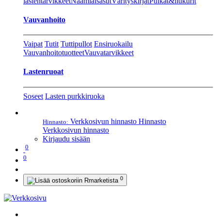
lastentarvikkeet
Naamiaisasut
Värityskirjat
Pulkat&liukurit
Vauvanhoito
Vaipat
Tutit
Tuttipullot
Ensiruokailu
Vauvanhoitotuotteet
Vauvatarvikkeet
Lastenruoat
Soseet
Lasten purkkiruoka
Verkkosivun hinnasto
Hinnasto
Hinnasto:
Verkkosivun hinnasto
Kirjaudu sisään
0
0
0