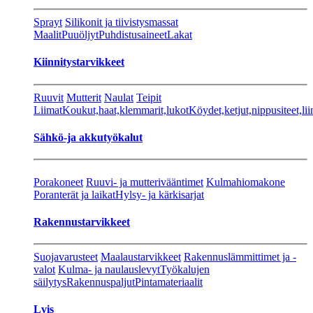
Sprayt
Silikonit ja tiivistysmassat
Maalit
Puuöljyt
Puhdistusaineet
Lakat
Kiinnitystarvikkeet
Ruuvit
Mutterit
Naulat
Teipit
Liimat
Koukut,haat,klemmarit,lukot
Köydet,ketjut,nippusiteet,lii
Sähkö-ja akkutyökalut
Porakoneet
Ruuvi- ja mutterivääntimet
Kulmahiomakone
Poranterät ja laikat
Hylsy- ja kärkisarjat
Rakennustarvikkeet
Suojavarusteet
Maalaustarvikkeet
Rakennuslämmittimet ja -
valot
Kulma- ja naulauslevyt
Työkalujen
säilytys
Rakennuspaljut
Pintamateriaalit
Lvis