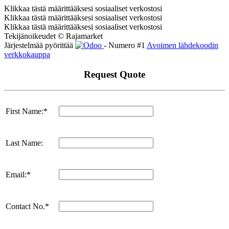
Klikkaa tästä määrittääksesi sosiaaliset verkostosi
Klikkaa tästä määrittääksesi sosiaaliset verkostosi
Klikkaa tästä määrittääksesi sosiaaliset verkostosi
Tekijänoikeudet © Rajamarket
Järjestelmää pyörittää
- Numero #1
Avoimen lähdekoodin
verkkokauppa
Request Quote
First Name:*
Last Name:
Email:*
Contact No.*