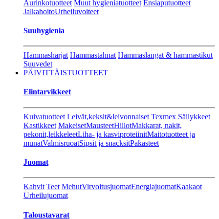
Aurinkotuotteet
Muut hygieniatuotteet
Ensiaputuotteet
Jalkahoito
Urheiluvoiteet
Suuhygienia
Hammasharjat
Hammastahnat
Hammaslangat & hammastikut
Suuvedet
PÄIVITTÄISTUOTTEET
Elintarvikkeet
Kuivatuotteet
Leivät,keksit&leivonnaiset
Texmex
Säilykkeet
Kastikkeet
Makeiset
Mausteet
Hillot
Makkarat, nakit,
pekonit,leikkeleet
Liha- ja kasviproteiinit
Maitotuotteet ja
munat
Valmisruoat
Sipsit ja snacksit
Pakasteet
Juomat
Kahvit
Teet
Mehut
Virvoitusjuomat
Energiajuomat
Kaakaot
Urheilujuomat
Taloustavarat