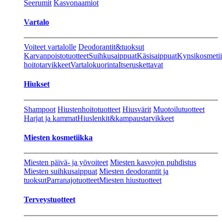
Seerumit
Kasvonaamiot
Vartalo
Voiteet vartalolle
Deodorantit&tuoksut
Karvanpoistotuotteet
Suihkusaippuat
Käsisaippuat
Kynsikosmeti
hoitotarvikkeet
Vartalokuorinta
Itseruskettavat
Hiukset
Shampoot
Hiustenhoitotuotteet
Hiusvärit
Muotoilutuotteet
Harjat ja kammat
Hiuslenkit&kampaustarvikkeet
Miesten kosmetiikka
Miesten päivä- ja yövoiteet
Miesten kasvojen puhdistus
Miesten suihkusaippuat
Miesten deodorantit ja
tuoksut
Parranajotuotteet
Miesten hiustuotteet
Terveystuotteet