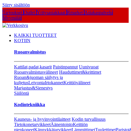
Siirry sisältöön
Tarjoukset
Outlet
Yritysasiakkaat
Rmarket
Asiakaspalvelu
Myymälät
KAIKKI TUOTTEET
KOTIIN
Ruoanvalmistus
Kattilat,padat,kasarit
Paistinpannut
Uunivuoat
Ruoanvalmistusvälineet
Hauduttimet&keittimet
Ruoan&juoman säilytys ja
kuljetus
Leivonta
Irtokannet
Keittiövälineet
Marjastus&Sienestys
Säilöntä
Kodintekniikka
Kauneus- ja hyvinvointilaitteet
Kodin turvallisuus
Tietokonetarvikkeet
Äänentoisto
Keittiön
pienkoneet
Kännykkätarvikkeet
Lämmittimet
Tuulettimet
Paristot