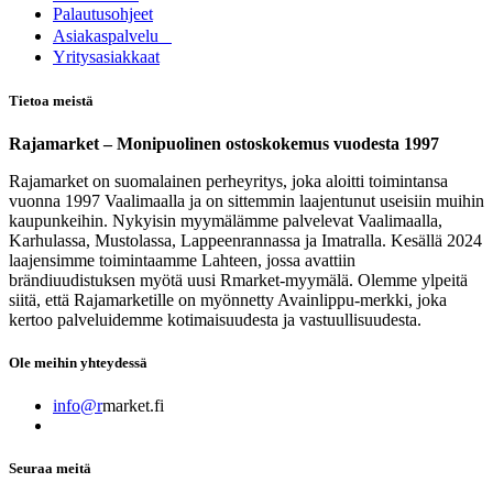
Palautusohjeet
Asia​k​aspalvelu
​Yritysasiakkaat
Tietoa meistä
Rajamarket – Monipuolinen ostoskokemus vuodesta 1997
Rajamarket on suomalainen perheyritys, joka aloitti toimintansa
vuonna 1997 Vaalimaalla ja on sittemmin laajentunut useisiin muihin
kaupunkeihin. Nykyisin myymälämme palvelevat Vaalimaalla,
Karhulassa, Mustolassa, Lappeenrannassa ja Imatralla. Kesällä 2024
laajensimme toimintaamme Lahteen, jossa avattiin
brändiuudistuksen myötä uusi Rmarket-myymälä. Olemme ylpeitä
siitä, että Rajamarketille on myönnetty Avainlippu-merkki, joka
kertoo palveluidemme kotimaisuudesta ja vastuullisuudesta.
Ole meihin yhteydessä
info@r
market.fi
Seuraa meitä