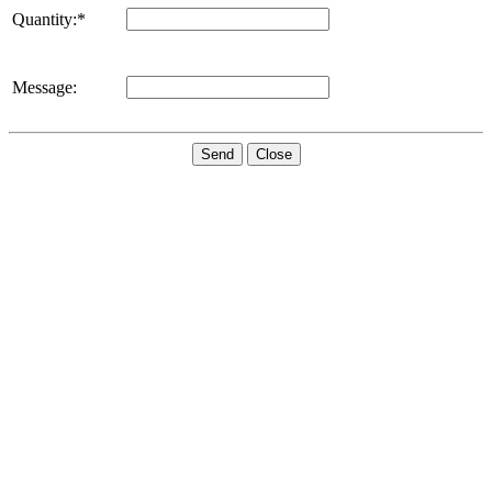
Quantity:*
Message:
Send
Close