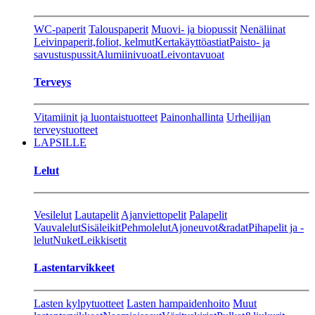
WC-paperit
Talouspaperit
Muovi- ja biopussit
Nenäliinat
Leivinpaperit,foliot, kelmut
Kertakäyttöastiat
Paisto- ja
savustuspussit
Alumiinivuoat
Leivontavuoat
Terveys
Vitamiinit ja luontaistuotteet
Painonhallinta
Urheilijan
terveystuotteet
LAPSILLE
Lelut
Vesilelut
Lautapelit
Ajanviettopelit
Palapelit
Vauvalelut
Sisäleikit
Pehmolelut
Ajoneuvot&radat
Pihapelit ja -
lelut
Nuket
Leikkisetit
Lastentarvikkeet
Lasten kylpytuotteet
Lasten hampaidenhoito
Muut