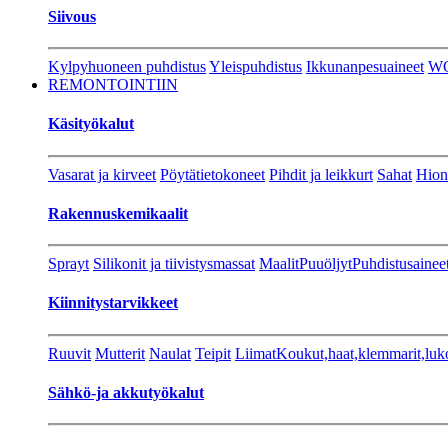
Siivous
Kylpyhuoneen puhdistus
Yleispuhdistus
Ikkunanpesuaineet
W
REMONTOINTIIN
Käsityökalut
Vasarat ja kirveet
Pöytätietokoneet
Pihdit ja leikkurt
Sahat
Hion
Rakennuskemikaalit
Sprayt
Silikonit ja tiivistysmassat
Maalit
Puuöljyt
Puhdistusainee
Kiinnitystarvikkeet
Ruuvit
Mutterit
Naulat
Teipit
Liimat
Koukut,haat,klemmarit,luk
Sähkö-ja akkutyökalut