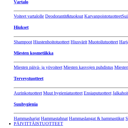
Vartalo
Voiteet vartalolle
Deodorantit&tuoksut
Karvanpoistotuotteet
Sui
Hiukset
Shampoot
Hiustenhoitotuotteet
Hiusvärit
Muotoilutuotteet
Harj
Miesten kosmetiikka
Miesten päivä- ja yövoiteet
Miesten kasvojen puhdistus
Miesten
Terveystuotteet
Aurinkotuotteet
Muut hygieniatuotteet
Ensiaputuotteet
Jalkahoi
Suuhygienia
Hammasharjat
Hammastahnat
Hammaslangat & hammastikut
S
PÄIVITTÄISTUOTTEET