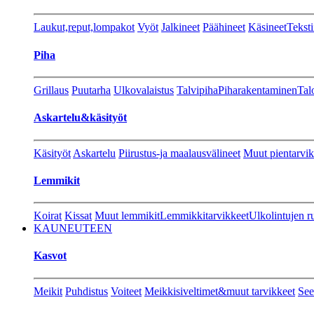
Laukut,reput,lompakot
Vyöt
Jalkineet
Päähineet
Käsineet
Teksti
Piha
Grillaus
Puutarha
Ulkovalaistus
Talvipiha
Piharakentaminen
Tal
Askartelu&käsityöt
Käsityöt
Askartelu
Piirustus-ja maalausvälineet
Muut pientarvik
Lemmikit
Koirat
Kissat
Muut lemmikit
Lemmikkitarvikkeet
Ulkolintujen r
KAUNEUTEEN
Kasvot
Meikit
Puhdistus
Voiteet
Meikkisiveltimet&muut tarvikkeet
See