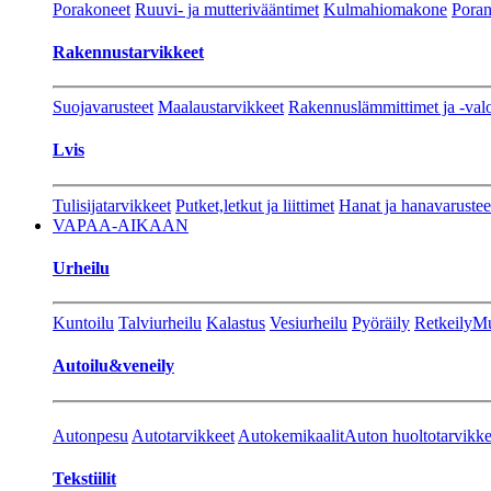
Porakoneet
Ruuvi- ja mutterivääntimet
Kulmahiomakone
Porant
Rakennustarvikkeet
Suojavarusteet
Maalaustarvikkeet
Rakennuslämmittimet ja -val
Lvis
Tulisijatarvikkeet
Putket,letkut ja liittimet
Hanat ja hanavarustee
VAPAA-AIKAAN
Urheilu
Kuntoilu
Talviurheilu
Kalastus
Vesiurheilu
Pyöräily
Retkeily
Mu
Autoilu&veneily
Autonpesu
Autotarvikkeet
Autokemikaalit
Auton huoltotarvikke
Tekstiilit