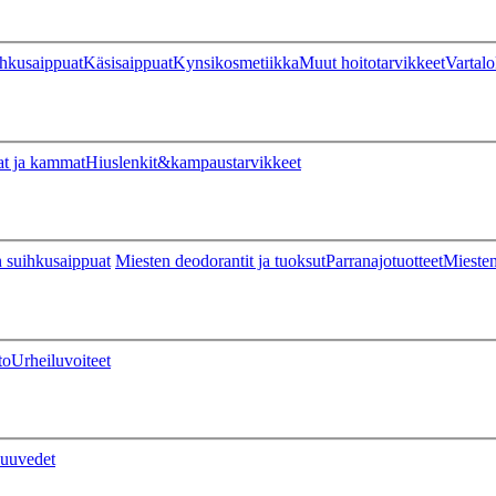
hkusaippuat
Käsisaippuat
Kynsikosmetiikka
Muut hoitotarvikkeet
Vartalo
at ja kammat
Hiuslenkit&kampaustarvikkeet
 suihkusaippuat
Miesten deodorantit ja tuoksut
Parranajotuotteet
Miesten
to
Urheiluvoiteet
uuvedet