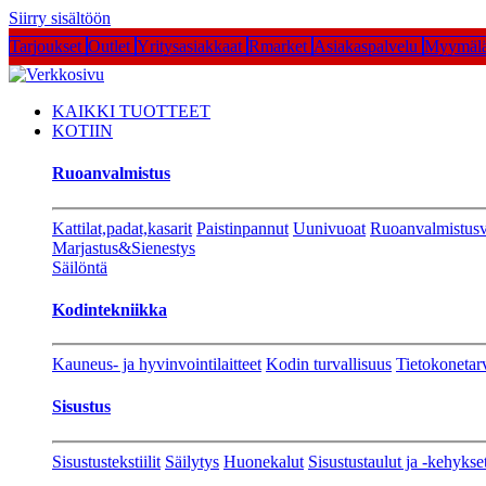
Siirry sisältöön
Tarjoukset
Outlet
Yritysasiakkaat
Rmarket
Asiakaspalvelu
Myymälä
KAIKKI TUOTTEET
KOTIIN
Ruoanvalmistus
Kattilat,padat,kasarit
Paistinpannut
Uunivuoat
Ruoanvalmistusv
Marjastus&Sienestys
Säilöntä
Kodintekniikka
Kauneus- ja hyvinvointilaitteet
Kodin turvallisuus
Tietokonetar
Sisustus
Sisustustekstiilit
Säilytys
Huonekalut
Sisustustaulut ja -kehykse