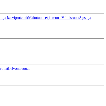
a- ja kasviproteiinit
Maitotuotteet ja munat
Valmisruoat
Sipsit ja
vuoat
Leivontavuoat