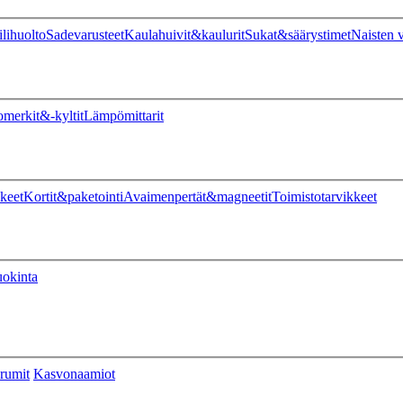
ilihuolto
Sadevarusteet
Kaulahuivit&kaulurit
Sukat&säärystimet
Naisten v
omerkit&-kyltit
Lämpömittarit
keet
Kortit&paketointi
Avaimenpertät&magneetit
Toimistotarvikkeet
uokinta
rumit
Kasvonaamiot