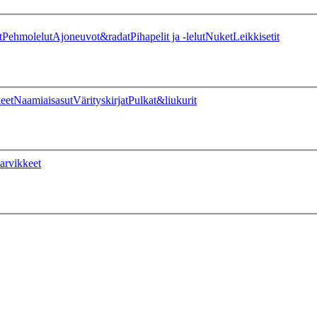
t
Pehmolelut
Ajoneuvot&radat
Pihapelit ja -lelut
Nuket
Leikkisetit
eet
Naamiaisasut
Värityskirjat
Pulkat&liukurit
arvikkeet