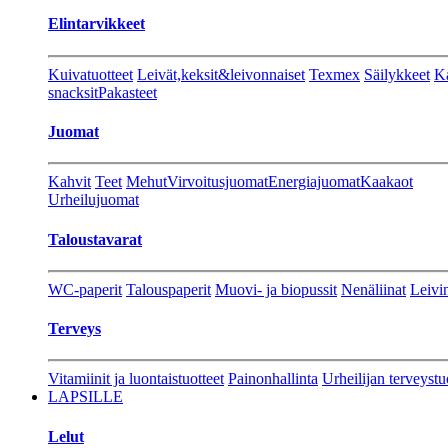
Elintarvikkeet
Kuivatuotteet
Leivät,keksit&leivonnaiset
Texmex
Säilykkeet
Ka
snacksit
Pakasteet
Juomat
Kahvit
Teet
Mehut
Virvoitusjuomat
Energiajuomat
Kaakaot
Urheilujuomat
Taloustavarat
WC-paperit
Talouspaperit
Muovi- ja biopussit
Nenäliinat
Leivin
Terveys
Vitamiinit ja luontaistuotteet
Painonhallinta
Urheilijan terveystu
LAPSILLE
Lelut