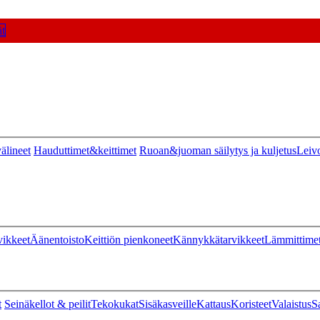
t
älineet
Hauduttimet&keittimet
Ruoan&juoman säilytys ja kuljetus
Leiv
vikkeet
Äänentoisto
Keittiön pienkoneet
Kännykkätarvikkeet
Lämmittime
t
Seinäkellot & peilit
Tekokukat
Sisäkasveille
Kattaus
Koristeet
Valaistus
S