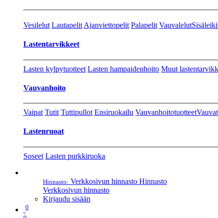
Vesilelut
Lautapelit
Ajanviettopelit
Palapelit
Vauvalelut
Sisäleiki
Lastentarvikkeet
Lasten kylpytuotteet
Lasten hampaidenhoito
Muut lastentarvikk
Vauvanhoito
Vaipat
Tutit
Tuttipullot
Ensiruokailu
Vauvanhoitotuotteet
Vauvat
Lastenruoat
Soseet
Lasten purkkiruoka
Verkkosivun hinnasto
Hinnasto
Hinnasto:
Verkkosivun hinnasto
Kirjaudu sisään
0
0