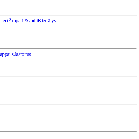
ineet
Ämpärit&vadit
Kierrätys
appaus,laatoitus