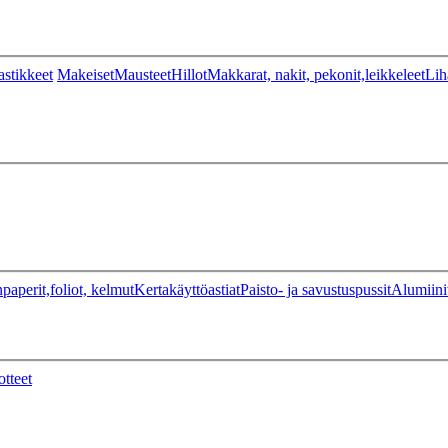
stikkeet
Makeiset
Mausteet
Hillot
Makkarat, nakit, pekonit,leikkeleet
Lih
paperit,foliot, kelmut
Kertakäyttöastiat
Paisto- ja savustuspussit
Alumiini
otteet