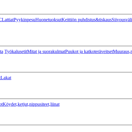
C
Lattiat
Pyykinpesu
Huonetuoksut
Keittiön puhdistus&tiskaus
Siivousväl
ta
Työkalusetit
Mitat ja suorakulmat
Puukot ja katkoteräveitset
Muuraus,r
t
Lakat
ot
Köydet,ketjut,nippusiteet,liinat