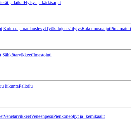
erät ja laikat
Hylsy- ja kärkisarjat
ot
Kulma- ja naulauslevyt
Työkalujen säilytys
Rakennuspaljut
Pintamateri
t
Sähkötarvikkeet
Ilmastointi
u liikunta
Palloilu
et
Venetarvikkeet
Veneenpesu
Pienkoneöljyt ja -kemikaalit