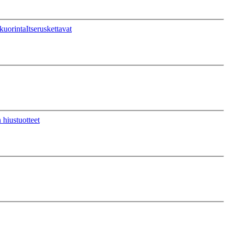
kuorinta
Itseruskettavat
 hiustuotteet