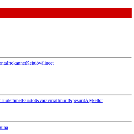
onta
Irtokannet
Keittiövälineet
t
Tuulettimet
Paristot&varavirrat
Imurit&pesurit
Älykellot
auna