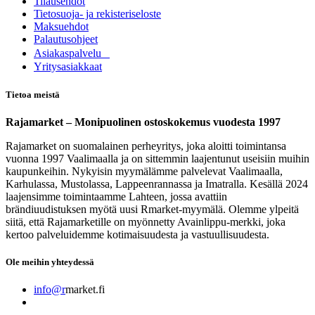
Tilausehdot
Tietosuoja- ja rekisteriseloste
Maksuehdot
Palautusohjeet
Asia​k​aspalvelu
​Yritysasiakkaat
Tietoa meistä
Rajamarket – Monipuolinen ostoskokemus vuodesta 1997
Rajamarket on suomalainen perheyritys, joka aloitti toimintansa
vuonna 1997 Vaalimaalla ja on sittemmin laajentunut useisiin muihin
kaupunkeihin. Nykyisin myymälämme palvelevat Vaalimaalla,
Karhulassa, Mustolassa, Lappeenrannassa ja Imatralla. Kesällä 2024
laajensimme toimintaamme Lahteen, jossa avattiin
brändiuudistuksen myötä uusi Rmarket-myymälä. Olemme ylpeitä
siitä, että Rajamarketille on myönnetty Avainlippu-merkki, joka
kertoo palveluidemme kotimaisuudesta ja vastuullisuudesta.
Ole meihin yhteydessä
info@r
market.fi