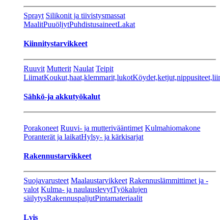
Sprayt
Silikonit ja tiivistysmassat
Maalit
Puuöljyt
Puhdistusaineet
Lakat
Kiinnitystarvikkeet
Ruuvit
Mutterit
Naulat
Teipit
Liimat
Koukut,haat,klemmarit,lukot
Köydet,ketjut,nippusiteet,lii
Sähkö-ja akkutyökalut
Porakoneet
Ruuvi- ja mutterivääntimet
Kulmahiomakone
Poranterät ja laikat
Hylsy- ja kärkisarjat
Rakennustarvikkeet
Suojavarusteet
Maalaustarvikkeet
Rakennuslämmittimet ja -
valot
Kulma- ja naulauslevyt
Työkalujen
säilytys
Rakennuspaljut
Pintamateriaalit
Lvis