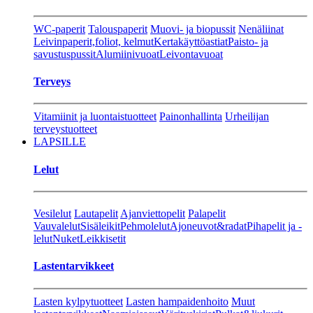
WC-paperit
Talouspaperit
Muovi- ja biopussit
Nenäliinat
Leivinpaperit,foliot, kelmut
Kertakäyttöastiat
Paisto- ja
savustuspussit
Alumiinivuoat
Leivontavuoat
Terveys
Vitamiinit ja luontaistuotteet
Painonhallinta
Urheilijan
terveystuotteet
LAPSILLE
Lelut
Vesilelut
Lautapelit
Ajanviettopelit
Palapelit
Vauvalelut
Sisäleikit
Pehmolelut
Ajoneuvot&radat
Pihapelit ja -
lelut
Nuket
Leikkisetit
Lastentarvikkeet
Lasten kylpytuotteet
Lasten hampaidenhoito
Muut