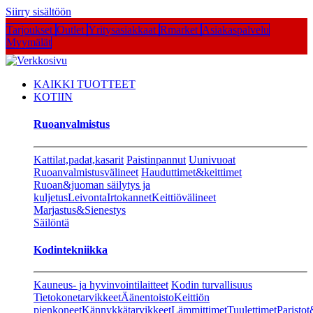
Siirry sisältöön
Tarjoukset
Outlet
Yritysasiakkaat
Rmarket
Asiakaspalvelu
Myymälät
KAIKKI TUOTTEET
KOTIIN
Ruoanvalmistus
Kattilat,padat,kasarit
Paistinpannut
Uunivuoat
Ruoanvalmistusvälineet
Hauduttimet&keittimet
Ruoan&juoman säilytys ja
kuljetus
Leivonta
Irtokannet
Keittiövälineet
Marjastus&Sienestys
Säilöntä
Kodintekniikka
Kauneus- ja hyvinvointilaitteet
Kodin turvallisuus
Tietokonetarvikkeet
Äänentoisto
Keittiön
pienkoneet
Kännykkätarvikkeet
Lämmittimet
Tuulettimet
Paristot