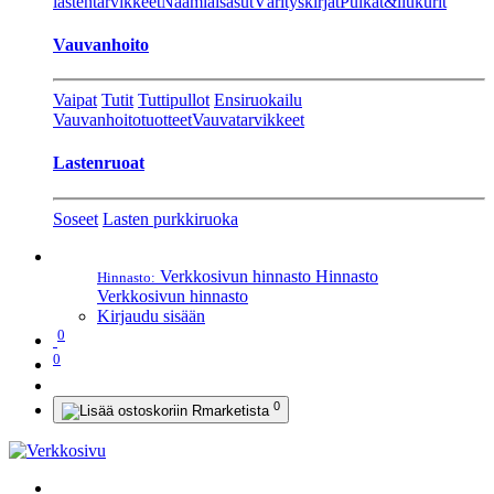
lastentarvikkeet
Naamiaisasut
Värityskirjat
Pulkat&liukurit
Vauvanhoito
Vaipat
Tutit
Tuttipullot
Ensiruokailu
Vauvanhoitotuotteet
Vauvatarvikkeet
Lastenruoat
Soseet
Lasten purkkiruoka
Verkkosivun hinnasto
Hinnasto
Hinnasto:
Verkkosivun hinnasto
Kirjaudu sisään
0
0
0