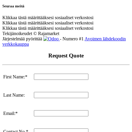
Seuraa meitä
Klikkaa tästä määrittääksesi sosiaaliset verkostosi
Klikkaa tästä määrittääksesi sosiaaliset verkostosi
Klikkaa tästä määrittääksesi sosiaaliset verkostosi
Tekijänoikeudet © Rajamarket
Järjestelmää pyörittää
- Numero #1
Avoimen lähdekoodin
verkkokauppa
Request Quote
First Name:*
Last Name:
Email:*
Contact No.*