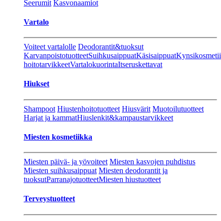
Seerumit
Kasvonaamiot
Vartalo
Voiteet vartalolle
Deodorantit&tuoksut
Karvanpoistotuotteet
Suihkusaippuat
Käsisaippuat
Kynsikosmeti
hoitotarvikkeet
Vartalokuorinta
Itseruskettavat
Hiukset
Shampoot
Hiustenhoitotuotteet
Hiusvärit
Muotoilutuotteet
Harjat ja kammat
Hiuslenkit&kampaustarvikkeet
Miesten kosmetiikka
Miesten päivä- ja yövoiteet
Miesten kasvojen puhdistus
Miesten suihkusaippuat
Miesten deodorantit ja
tuoksut
Parranajotuotteet
Miesten hiustuotteet
Terveystuotteet