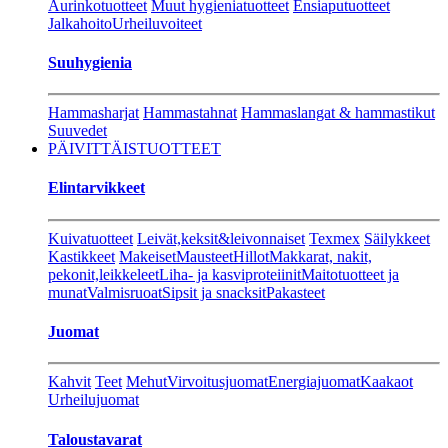
Aurinkotuotteet
Muut hygieniatuotteet
Ensiaputuotteet
Jalkahoito
Urheiluvoiteet
Suuhygienia
Hammasharjat
Hammastahnat
Hammaslangat & hammastikut
Suuvedet
PÄIVITTÄISTUOTTEET
Elintarvikkeet
Kuivatuotteet
Leivät,keksit&leivonnaiset
Texmex
Säilykkeet
Kastikkeet
Makeiset
Mausteet
Hillot
Makkarat, nakit,
pekonit,leikkeleet
Liha- ja kasviproteiinit
Maitotuotteet ja
munat
Valmisruoat
Sipsit ja snacksit
Pakasteet
Juomat
Kahvit
Teet
Mehut
Virvoitusjuomat
Energiajuomat
Kaakaot
Urheilujuomat
Taloustavarat