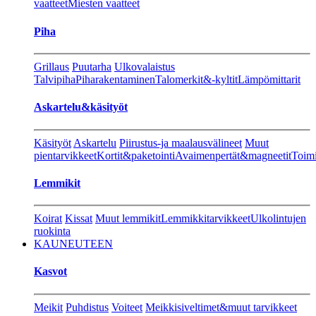
vaatteet
Miesten vaatteet
Piha
Grillaus
Puutarha
Ulkovalaistus
Talvipiha
Piharakentaminen
Talomerkit&-kyltit
Lämpömittarit
Askartelu&käsityöt
Käsityöt
Askartelu
Piirustus-ja maalausvälineet
Muut
pientarvikkeet
Kortit&paketointi
Avaimenpertät&magneetit
Toimi
Lemmikit
Koirat
Kissat
Muut lemmikit
Lemmikkitarvikkeet
Ulkolintujen
ruokinta
KAUNEUTEEN
Kasvot
Meikit
Puhdistus
Voiteet
Meikkisiveltimet&muut tarvikkeet