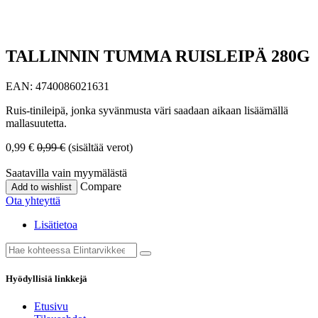
TALLINNIN TUMMA RUISLEIPÄ 280G
EAN:
4740086021631
Ruis-tinileipä, jonka syvänmusta väri saadaan aikaan lisäämällä
mallasuutetta.
0,99
€
0,99
€
(sisältää verot)
Saatavilla vain myymälästä
Compare
Add to wishlist
Ota yhteyttä
Lisätietoa
Hyödyllisiä linkkejä
Etusivu