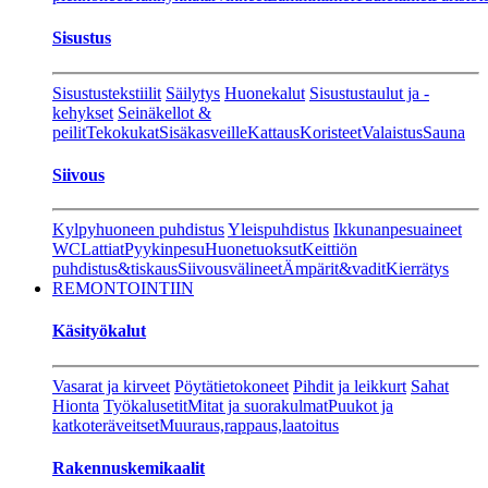
Sisustus
Sisustustekstiilit
Säilytys
Huonekalut
Sisustustaulut ja -
kehykset
Seinäkellot &
peilit
Tekokukat
Sisäkasveille
Kattaus
Koristeet
Valaistus
Sauna
Siivous
Kylpyhuoneen puhdistus
Yleispuhdistus
Ikkunanpesuaineet
WC
Lattiat
Pyykinpesu
Huonetuoksut
Keittiön
puhdistus&tiskaus
Siivousvälineet
Ämpärit&vadit
Kierrätys
REMONTOINTIIN
Käsityökalut
Vasarat ja kirveet
Pöytätietokoneet
Pihdit ja leikkurt
Sahat
Hionta
Työkalusetit
Mitat ja suorakulmat
Puukot ja
katkoteräveitset
Muuraus,rappaus,laatoitus
Rakennuskemikaalit