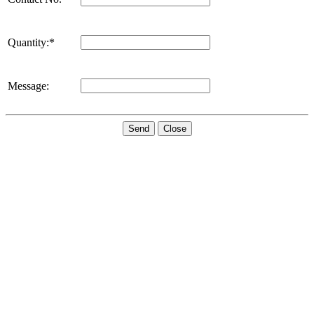
Quantity:*
Message:
Send
Close