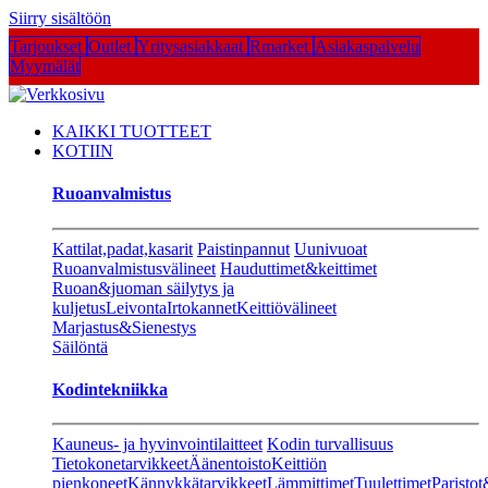
Siirry sisältöön
Tarjoukset
Outlet
Yritysasiakkaat
Rmarket
Asiakaspalvelu
Myymälät
KAIKKI TUOTTEET
KOTIIN
Ruoanvalmistus
Kattilat,padat,kasarit
Paistinpannut
Uunivuoat
Ruoanvalmistusvälineet
Hauduttimet&keittimet
Ruoan&juoman säilytys ja
kuljetus
Leivonta
Irtokannet
Keittiövälineet
Marjastus&Sienestys
Säilöntä
Kodintekniikka
Kauneus- ja hyvinvointilaitteet
Kodin turvallisuus
Tietokonetarvikkeet
Äänentoisto
Keittiön
pienkoneet
Kännykkätarvikkeet
Lämmittimet
Tuulettimet
Paristot