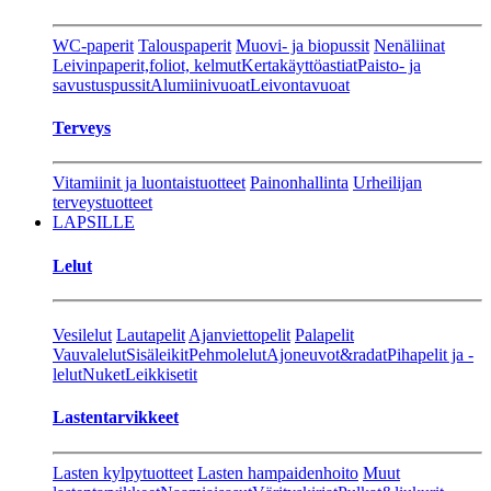
WC-paperit
Talouspaperit
Muovi- ja biopussit
Nenäliinat
Leivinpaperit,foliot, kelmut
Kertakäyttöastiat
Paisto- ja
savustuspussit
Alumiinivuoat
Leivontavuoat
Terveys
Vitamiinit ja luontaistuotteet
Painonhallinta
Urheilijan
terveystuotteet
LAPSILLE
Lelut
Vesilelut
Lautapelit
Ajanviettopelit
Palapelit
Vauvalelut
Sisäleikit
Pehmolelut
Ajoneuvot&radat
Pihapelit ja -
lelut
Nuket
Leikkisetit
Lastentarvikkeet
Lasten kylpytuotteet
Lasten hampaidenhoito
Muut