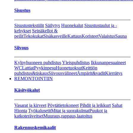
Sisustus
Sisustustekstiilit
Säilytys
Huonekalut
Sisustustaulut ja -
kehykset
Seinäkellot &
peilit
Tekokukat
Sisäkasveille
Kattaus
Koristeet
Valaistus
Sauna
Siivous
Kylpyhuoneen puhdistus
Yleispuhdistus
Ikkunanpesuaineet
WC
Lattiat
Pyykinpesu
Huonetuoksut
Keittiön
puhdistus&tiskaus
Siivousvälineet
Ämpärit&vadit
Kierrätys
REMONTOINTIIN
Käsityökalut
Vasarat ja kirveet
Pöytätietokoneet
Pihdit ja leikkurt
Sahat
Hionta
Työkalusetit
Mitat ja suorakulmat
Puukot ja
katkoteräveitset
Muuraus,rappaus,laatoitus
Rakennuskemikaalit