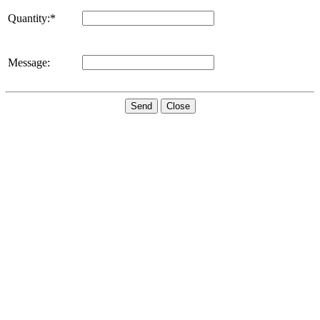
Quantity:*
Message:
Send
Close