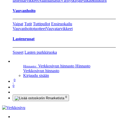
lastentarvikkeet
Naamiaisasut
Värityskirjat
Pulkat&liukurit
Vauvanhoito
Vaipat
Tutit
Tuttipullot
Ensiruokailu
Vauvanhoitotuotteet
Vauvatarvikkeet
Lastenruoat
Soseet
Lasten purkkiruoka
Verkkosivun hinnasto
Hinnasto
Hinnasto:
Verkkosivun hinnasto
Kirjaudu sisään
0
0
0