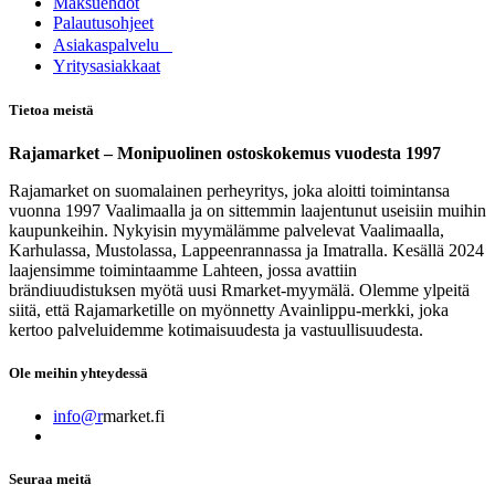
Maksuehdot
Palautusohjeet
Asia​k​aspalvelu
​Yritysasiakkaat
Tietoa meistä
Rajamarket – Monipuolinen ostoskokemus vuodesta 1997
Rajamarket on suomalainen perheyritys, joka aloitti toimintansa
vuonna 1997 Vaalimaalla ja on sittemmin laajentunut useisiin muihin
kaupunkeihin. Nykyisin myymälämme palvelevat Vaalimaalla,
Karhulassa, Mustolassa, Lappeenrannassa ja Imatralla. Kesällä 2024
laajensimme toimintaamme Lahteen, jossa avattiin
brändiuudistuksen myötä uusi Rmarket-myymälä. Olemme ylpeitä
siitä, että Rajamarketille on myönnetty Avainlippu-merkki, joka
kertoo palveluidemme kotimaisuudesta ja vastuullisuudesta.
Ole meihin yhteydessä
info@r
market.fi
Seuraa meitä