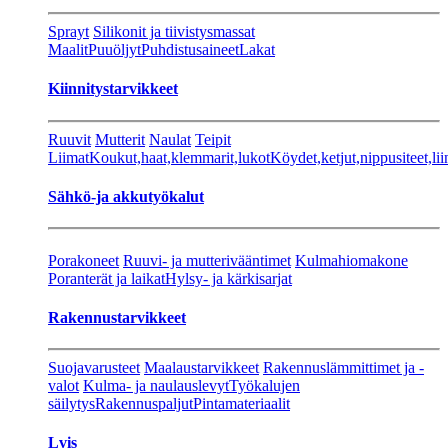
Sprayt
Silikonit ja tiivistysmassat
Maalit
Puuöljyt
Puhdistusaineet
Lakat
Kiinnitystarvikkeet
Ruuvit
Mutterit
Naulat
Teipit
Liimat
Koukut,haat,klemmarit,lukot
Köydet,ketjut,nippusiteet,lii
Sähkö-ja akkutyökalut
Porakoneet
Ruuvi- ja mutterivääntimet
Kulmahiomakone
Poranterät ja laikat
Hylsy- ja kärkisarjat
Rakennustarvikkeet
Suojavarusteet
Maalaustarvikkeet
Rakennuslämmittimet ja -
valot
Kulma- ja naulauslevyt
Työkalujen
säilytys
Rakennuspaljut
Pintamateriaalit
Lvis