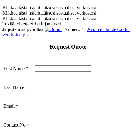
Klikkaa tästä määrittääksesi sosiaaliset verkostosi
Klikkaa tästä määrittääksesi sosiaaliset verkostosi
Klikkaa tästä määrittääksesi sosiaaliset verkostosi
Tekijänoikeudet © Rajamarket
Järjestelmää pyörittää
- Numero #1
Avoimen lähdekoodin
verkkokauppa
Request Quote
First Name:*
Last Name:
Email:*
Contact No.*