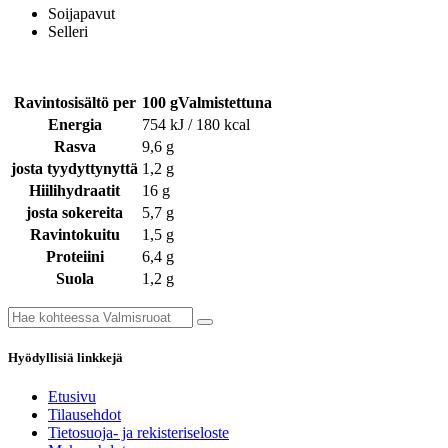
Soijapavut
Selleri
Ravintosisältö per
100 gValmistettuna
Energia
754 kJ / 180 kcal
Rasva
9,6 g
josta tyydyttynyttä
1,2 g
Hiilihydraatit
16 g
josta sokereita
5,7 g
Ravintokuitu
1,5 g
Proteiini
6,4 g
Suola
1,2 g
Hyödyllisiä linkkejä
Etusivu
Tilausehdot
Tietosuoja- ja rekisteriseloste