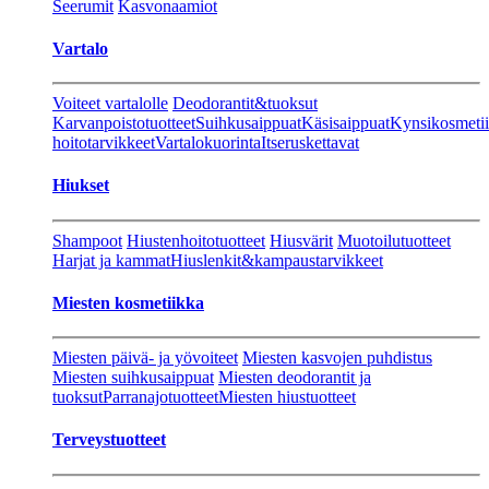
Seerumit
Kasvonaamiot
Vartalo
Voiteet vartalolle
Deodorantit&tuoksut
Karvanpoistotuotteet
Suihkusaippuat
Käsisaippuat
Kynsikosmeti
hoitotarvikkeet
Vartalokuorinta
Itseruskettavat
Hiukset
Shampoot
Hiustenhoitotuotteet
Hiusvärit
Muotoilutuotteet
Harjat ja kammat
Hiuslenkit&kampaustarvikkeet
Miesten kosmetiikka
Miesten päivä- ja yövoiteet
Miesten kasvojen puhdistus
Miesten suihkusaippuat
Miesten deodorantit ja
tuoksut
Parranajotuotteet
Miesten hiustuotteet
Terveystuotteet