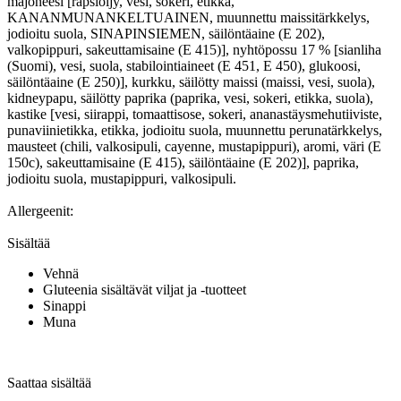
majoneesi [rapsiöljy, vesi, sokeri, etikka,
KANANMUNANKELTUAINEN, muunnettu maissitärkkelys,
jodioitu suola, SINAPINSIEMEN, säilöntäaine (E 202),
valkopippuri, sakeuttamisaine (E 415)], nyhtöpossu 17 % [sianliha
(Suomi), vesi, suola, stabilointiaineet (E 451, E 450), glukoosi,
säilöntäaine (E 250)], kurkku, säilötty maissi (maissi, vesi, suola),
kidneypapu, säilötty paprika (paprika, vesi, sokeri, etikka, suola),
kastike [vesi, siirappi, tomaattisose, sokeri, ananastäysmehutiiviste,
punaviinietikka, etikka, jodioitu suola, muunnettu perunatärkkelys,
mausteet (chili, valkosipuli, cayenne, mustapippuri), aromi, väri (E
150c), sakeuttamisaine (E 415), säilöntäaine (E 202)], paprika,
jodioitu suola, mustapippuri, valkosipuli.
Allergeenit:
Sisältää
Vehnä
Gluteenia sisältävät viljat ja -tuotteet
Sinappi
Muna
Saattaa sisältää