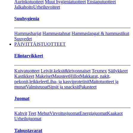
Aurinkotuotteet
Muut hygieniatuotteet
Ensiaputuotteet
Jalkahoito
Urheiluvoiteet
Suuhygienia
Hammasharjat
Hammastahnat
Hammaslangat & hammastikut
Suuvedet
PÄIVITTÄISTUOTTEET
Elintarvikkeet
Kuivatuotteet
Leivät,keksit&leivonnaiset
Texmex
Säilykkeet
Kastikkeet
Makeiset
Mausteet
Hillot
Makkarat, nakit,
pekonit,leikkeleet
Liha- ja kasviproteiinit
Maitotuotteet ja
munat
Valmisruoat
Sipsit ja snacksit
Pakasteet
Juomat
Kahvit
Teet
Mehut
Virvoitusjuomat
Energiajuomat
Kaakaot
Urheilujuomat
Taloustavarat