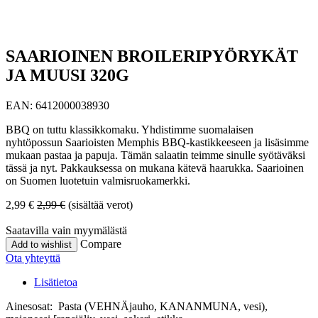
SAARIOINEN BROILERIPYÖRYKÄT
JA MUUSI 320G
EAN:
6412000038930
BBQ on tuttu klassikkomaku. Yhdistimme suomalaisen
nyhtöpossun Saarioisten Memphis BBQ-kastikkeeseen ja lisäsimme
mukaan pastaa ja papuja. Tämän salaatin teimme sinulle syötäväksi
tässä ja nyt. Pakkauksessa on mukana kätevä haarukka. Saarioinen
on Suomen luotetuin valmisruokamerkki.
2,99
€
2,99
€
(sisältää verot)
Saatavilla vain myymälästä
Compare
Add to wishlist
Ota yhteyttä
Lisätietoa
Ainesosat: Pasta (VEHNÄjauho, KANANMUNA, vesi),