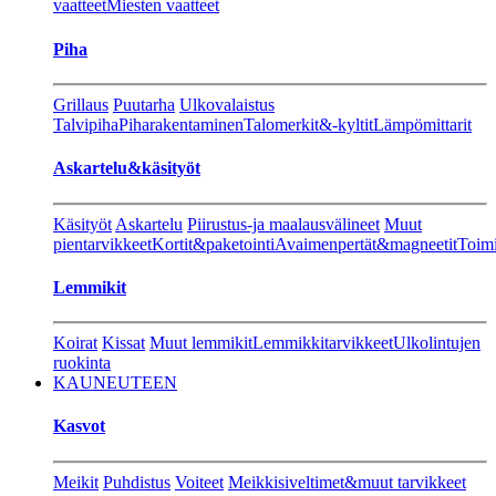
vaatteet
Miesten vaatteet
Piha
Grillaus
Puutarha
Ulkovalaistus
Talvipiha
Piharakentaminen
Talomerkit&-kyltit
Lämpömittarit
Askartelu&käsityöt
Käsityöt
Askartelu
Piirustus-ja maalausvälineet
Muut
pientarvikkeet
Kortit&paketointi
Avaimenpertät&magneetit
Toimi
Lemmikit
Koirat
Kissat
Muut lemmikit
Lemmikkitarvikkeet
Ulkolintujen
ruokinta
KAUNEUTEEN
Kasvot
Meikit
Puhdistus
Voiteet
Meikkisiveltimet&muut tarvikkeet