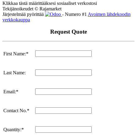
Klikkaa tästä määrittääksesi sosiaaliset verkostosi
Tekijänoikeudet © Rajamarket
Järjestelmää pyörittää
- Numero #1
Avoimen lähdekoodin
verkkokauppa
Request Quote
First Name:*
Last Name:
Email:*
Contact No.*
Quantity:*