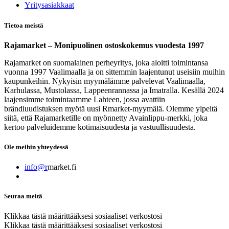
​Yritysasiakkaat
Tietoa meistä
Rajamarket – Monipuolinen ostoskokemus vuodesta 1997
Rajamarket on suomalainen perheyritys, joka aloitti toimintansa
vuonna 1997 Vaalimaalla ja on sittemmin laajentunut useisiin muihin
kaupunkeihin. Nykyisin myymälämme palvelevat Vaalimaalla,
Karhulassa, Mustolassa, Lappeenrannassa ja Imatralla. Kesällä 2024
laajensimme toimintaamme Lahteen, jossa avattiin
brändiuudistuksen myötä uusi Rmarket-myymälä. Olemme ylpeitä
siitä, että Rajamarketille on myönnetty Avainlippu-merkki, joka
kertoo palveluidemme kotimaisuudesta ja vastuullisuudesta.
Ole meihin yhteydessä
info@r
market.fi
Seuraa meitä
Klikkaa tästä määrittääksesi sosiaaliset verkostosi
Klikkaa tästä määrittääksesi sosiaaliset verkostosi