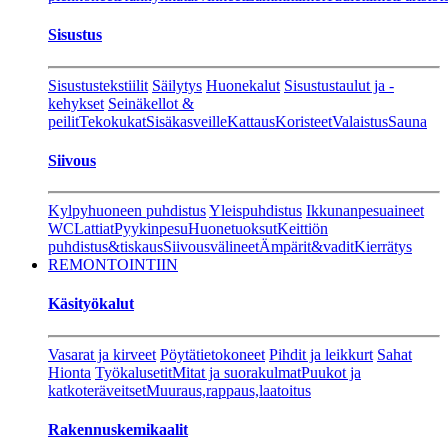
Sisustus
Sisustustekstiilit
Säilytys
Huonekalut
Sisustustaulut ja -
kehykset
Seinäkellot &
peilit
Tekokukat
Sisäkasveille
Kattaus
Koristeet
Valaistus
Sauna
Siivous
Kylpyhuoneen puhdistus
Yleispuhdistus
Ikkunanpesuaineet
WC
Lattiat
Pyykinpesu
Huonetuoksut
Keittiön
puhdistus&tiskaus
Siivousvälineet
Ämpärit&vadit
Kierrätys
REMONTOINTIIN
Käsityökalut
Vasarat ja kirveet
Pöytätietokoneet
Pihdit ja leikkurt
Sahat
Hionta
Työkalusetit
Mitat ja suorakulmat
Puukot ja
katkoteräveitset
Muuraus,rappaus,laatoitus
Rakennuskemikaalit