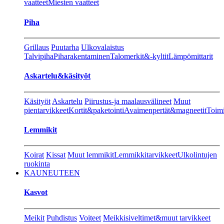
vaatteet
Miesten vaatteet
Piha
Grillaus
Puutarha
Ulkovalaistus
Talvipiha
Piharakentaminen
Talomerkit&-kyltit
Lämpömittarit
Askartelu&käsityöt
Käsityöt
Askartelu
Piirustus-ja maalausvälineet
Muut
pientarvikkeet
Kortit&paketointi
Avaimenpertät&magneetit
Toimi
Lemmikit
Koirat
Kissat
Muut lemmikit
Lemmikkitarvikkeet
Ulkolintujen
ruokinta
KAUNEUTEEN
Kasvot
Meikit
Puhdistus
Voiteet
Meikkisiveltimet&muut tarvikkeet