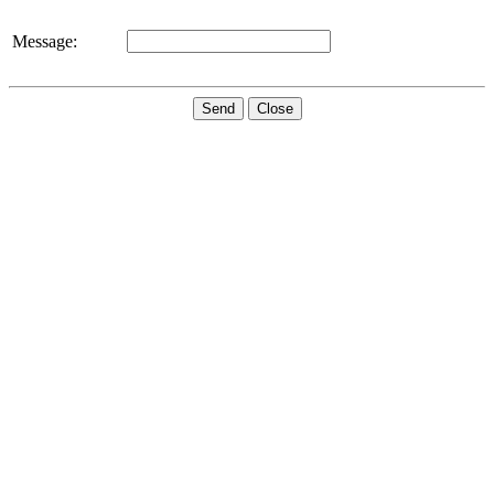
Message:
Send
Close