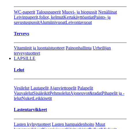
WC-paperit
Talouspaperit
Muovi- ja biopussit
Nenäliinat
Leivinpaperit,foliot, kelmut
Kertakäyttöastiat
Paisto- ja
savustuspussit
Alumiinivuoat
Leivontavuoat
Terveys
Vitamiinit ja luontaistuotteet
Painonhallinta
Urheilijan
terveystuotteet
LAPSILLE
Lelut
Vesilelut
Lautapelit
Ajanviettopelit
Palapelit
Vauvalelut
Sisäleikit
Pehmolelut
Ajoneuvot&radat
Pihapelit ja -
lelut
Nuket
Leikkisetit
Lastentarvikkeet
Lasten kylpytuotteet
Lasten hampaidenhoito
Muut