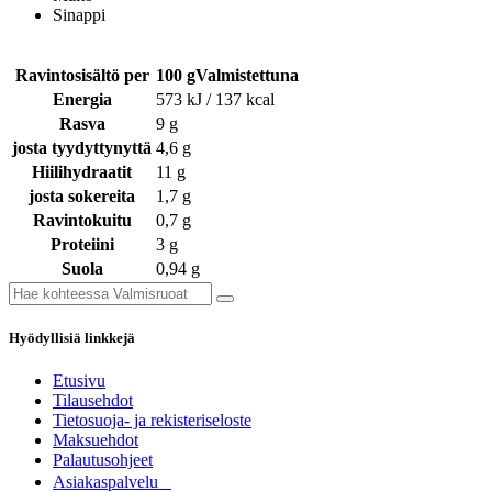
Sinappi
Ravintosisältö per
100 gValmistettuna
Energia
573 kJ / 137 kcal
Rasva
9 g
josta tyydyttynyttä
4,6 g
Hiilihydraatit
11 g
josta sokereita
1,7 g
Ravintokuitu
0,7 g
Proteiini
3 g
Suola
0,94 g
Hyödyllisiä linkkejä
Etusivu
Tilausehdot
Tietosuoja- ja rekisteriseloste
Maksuehdot
Palautusohjeet
Asia​k​aspalvelu