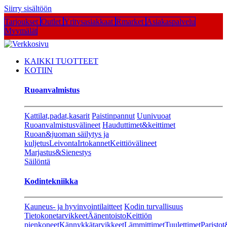
Siirry sisältöön
Tarjoukset
Outlet
Yritysasiakkaat
Rmarket
Asiakaspalvelu
Myymälät
KAIKKI TUOTTEET
KOTIIN
Ruoanvalmistus
Kattilat,padat,kasarit
Paistinpannut
Uunivuoat
Ruoanvalmistusvälineet
Hauduttimet&keittimet
Ruoan&juoman säilytys ja
kuljetus
Leivonta
Irtokannet
Keittiövälineet
Marjastus&Sienestys
Säilöntä
Kodintekniikka
Kauneus- ja hyvinvointilaitteet
Kodin turvallisuus
Tietokonetarvikkeet
Äänentoisto
Keittiön
pienkoneet
Kännykkätarvikkeet
Lämmittimet
Tuulettimet
Paristot