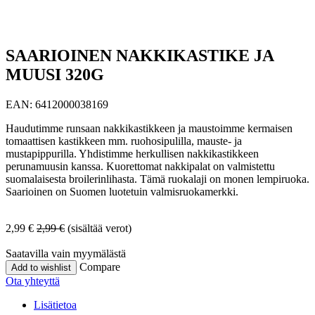
SAARIOINEN NAKKIKASTIKE JA
MUUSI 320G
EAN:
6412000038169
Haudutimme runsaan nakkikastikkeen ja maustoimme kermaisen
tomaattisen kastikkeen mm. ruohosipulilla, mauste- ja
mustapippurilla. Yhdistimme herkullisen nakkikastikkeen
perunamuusin kanssa. Kuorettomat nakkipalat on valmistettu
suomalaisesta broilerinlihasta. Tämä ruokalaji on monen lempiruoka.
Saarioinen on Suomen luotetuin valmisruokamerkki.
2,99
€
2,99
€
(sisältää verot)
Saatavilla vain myymälästä
Compare
Add to wishlist
Ota yhteyttä
Lisätietoa