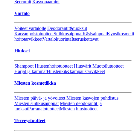
Seerumit
Kasvonaamiot
Vartalo
Voiteet vartalolle
Deodorantit&tuoksut
Karvanpoistotuotteet
Suihkusaippuat
Käsisaippuat
Kynsikosmeti
hoitotarvikkeet
Vartalokuorinta
Itseruskettavat
Hiukset
Shampoot
Hiustenhoitotuotteet
Hiusvärit
Muotoilutuotteet
Harjat ja kammat
Hiuslenkit&kampaustarvikkeet
Miesten kosmetiikka
Miesten päivä- ja yövoiteet
Miesten kasvojen puhdistus
Miesten suihkusaippuat
Miesten deodorantit ja
tuoksut
Parranajotuotteet
Miesten hiustuotteet
Terveystuotteet