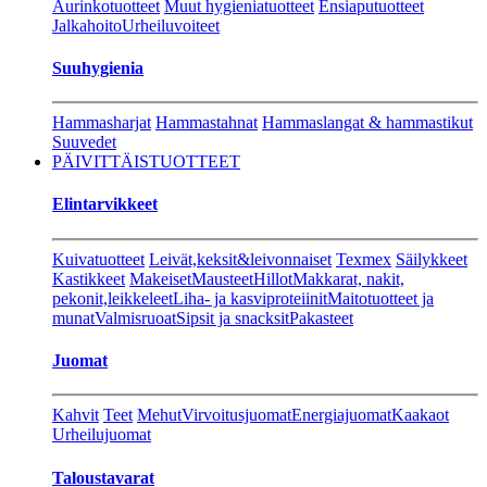
Aurinkotuotteet
Muut hygieniatuotteet
Ensiaputuotteet
Jalkahoito
Urheiluvoiteet
Suuhygienia
Hammasharjat
Hammastahnat
Hammaslangat & hammastikut
Suuvedet
PÄIVITTÄISTUOTTEET
Elintarvikkeet
Kuivatuotteet
Leivät,keksit&leivonnaiset
Texmex
Säilykkeet
Kastikkeet
Makeiset
Mausteet
Hillot
Makkarat, nakit,
pekonit,leikkeleet
Liha- ja kasviproteiinit
Maitotuotteet ja
munat
Valmisruoat
Sipsit ja snacksit
Pakasteet
Juomat
Kahvit
Teet
Mehut
Virvoitusjuomat
Energiajuomat
Kaakaot
Urheilujuomat
Taloustavarat