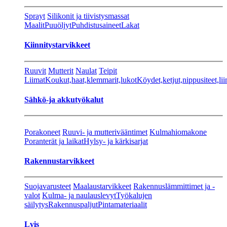
Sprayt
Silikonit ja tiivistysmassat
Maalit
Puuöljyt
Puhdistusaineet
Lakat
Kiinnitystarvikkeet
Ruuvit
Mutterit
Naulat
Teipit
Liimat
Koukut,haat,klemmarit,lukot
Köydet,ketjut,nippusiteet,lii
Sähkö-ja akkutyökalut
Porakoneet
Ruuvi- ja mutterivääntimet
Kulmahiomakone
Poranterät ja laikat
Hylsy- ja kärkisarjat
Rakennustarvikkeet
Suojavarusteet
Maalaustarvikkeet
Rakennuslämmittimet ja -
valot
Kulma- ja naulauslevyt
Työkalujen
säilytys
Rakennuspaljut
Pintamateriaalit
Lvis