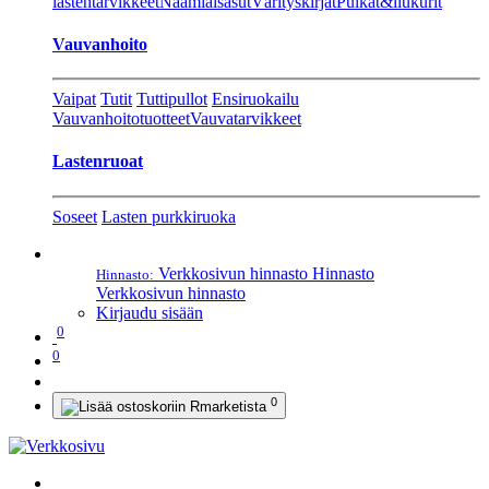
lastentarvikkeet
Naamiaisasut
Värityskirjat
Pulkat&liukurit
Vauvanhoito
Vaipat
Tutit
Tuttipullot
Ensiruokailu
Vauvanhoitotuotteet
Vauvatarvikkeet
Lastenruoat
Soseet
Lasten purkkiruoka
Verkkosivun hinnasto
Hinnasto
Hinnasto:
Verkkosivun hinnasto
Kirjaudu sisään
0
0
0