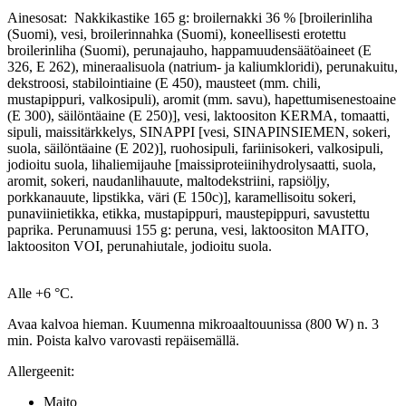
Ainesosat: Nakkikastike 165 g: broilernakki 36 % [broilerinliha
(Suomi), vesi, broilerinnahka (Suomi), koneellisesti erotettu
broilerinliha (Suomi), perunajauho, happamuudensäätöaineet (E
326, E 262), mineraalisuola (natrium- ja kaliumkloridi), perunakuitu,
dekstroosi, stabilointiaine (E 450), mausteet (mm. chili,
mustapippuri, valkosipuli), aromit (mm. savu), hapettumisenestoaine
(E 300), säilöntäaine (E 250)], vesi, laktoositon KERMA, tomaatti,
sipuli, maissitärkkelys, SINAPPI [vesi, SINAPINSIEMEN, sokeri,
suola, säilöntäaine (E 202)], ruohosipuli, fariinisokeri, valkosipuli,
jodioitu suola, lihaliemijauhe [maissiproteiinihydrolysaatti, suola,
aromit, sokeri, naudanlihauute, maltodekstriini, rapsiöljy,
porkkanauute, lipstikka, väri (E 150c)], karamellisoitu sokeri,
punaviinietikka, etikka, mustapippuri, maustepippuri, savustettu
paprika. Perunamuusi 155 g: peruna, vesi, laktoositon MAITO,
laktoositon VOI, perunahiutale, jodioitu suola.
Alle +6 °C.
Avaa kalvoa hieman. Kuumenna mikroaaltouunissa (800 W) n. 3
min. Poista kalvo varovasti repäisemällä.
Allergeenit:
Maito