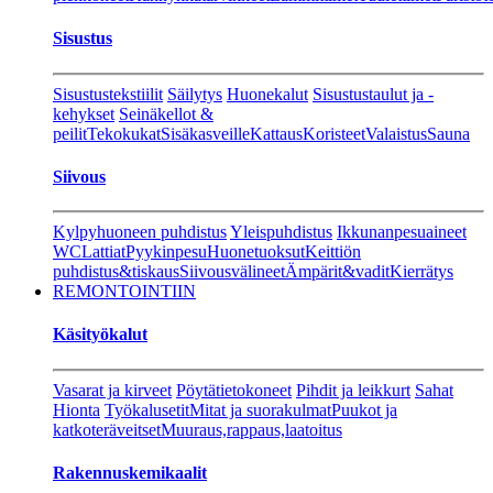
Sisustus
Sisustustekstiilit
Säilytys
Huonekalut
Sisustustaulut ja -
kehykset
Seinäkellot &
peilit
Tekokukat
Sisäkasveille
Kattaus
Koristeet
Valaistus
Sauna
Siivous
Kylpyhuoneen puhdistus
Yleispuhdistus
Ikkunanpesuaineet
WC
Lattiat
Pyykinpesu
Huonetuoksut
Keittiön
puhdistus&tiskaus
Siivousvälineet
Ämpärit&vadit
Kierrätys
REMONTOINTIIN
Käsityökalut
Vasarat ja kirveet
Pöytätietokoneet
Pihdit ja leikkurt
Sahat
Hionta
Työkalusetit
Mitat ja suorakulmat
Puukot ja
katkoteräveitset
Muuraus,rappaus,laatoitus
Rakennuskemikaalit