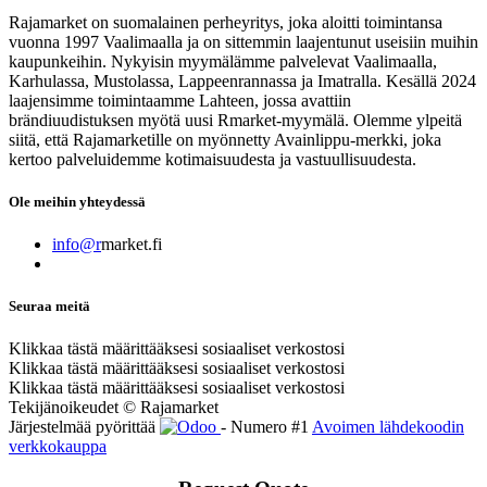
Rajamarket on suomalainen perheyritys, joka aloitti toimintansa
vuonna 1997 Vaalimaalla ja on sittemmin laajentunut useisiin muihin
kaupunkeihin. Nykyisin myymälämme palvelevat Vaalimaalla,
Karhulassa, Mustolassa, Lappeenrannassa ja Imatralla. Kesällä 2024
laajensimme toimintaamme Lahteen, jossa avattiin
brändiuudistuksen myötä uusi Rmarket-myymälä. Olemme ylpeitä
siitä, että Rajamarketille on myönnetty Avainlippu-merkki, joka
kertoo palveluidemme kotimaisuudesta ja vastuullisuudesta.
Ole meihin yhteydessä
info@r
market.fi
Seuraa meitä
Klikkaa tästä määrittääksesi sosiaaliset verkostosi
Klikkaa tästä määrittääksesi sosiaaliset verkostosi
Klikkaa tästä määrittääksesi sosiaaliset verkostosi
Tekijänoikeudet © Rajamarket
Järjestelmää pyörittää
- Numero #1
Avoimen lähdekoodin
verkkokauppa