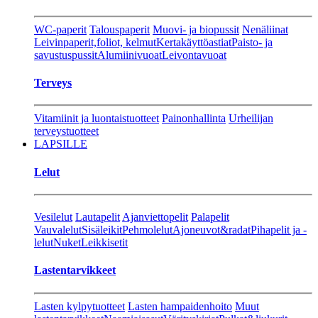
WC-paperit
Talouspaperit
Muovi- ja biopussit
Nenäliinat
Leivinpaperit,foliot, kelmut
Kertakäyttöastiat
Paisto- ja
savustuspussit
Alumiinivuoat
Leivontavuoat
Terveys
Vitamiinit ja luontaistuotteet
Painonhallinta
Urheilijan
terveystuotteet
LAPSILLE
Lelut
Vesilelut
Lautapelit
Ajanviettopelit
Palapelit
Vauvalelut
Sisäleikit
Pehmolelut
Ajoneuvot&radat
Pihapelit ja -
lelut
Nuket
Leikkisetit
Lastentarvikkeet
Lasten kylpytuotteet
Lasten hampaidenhoito
Muut