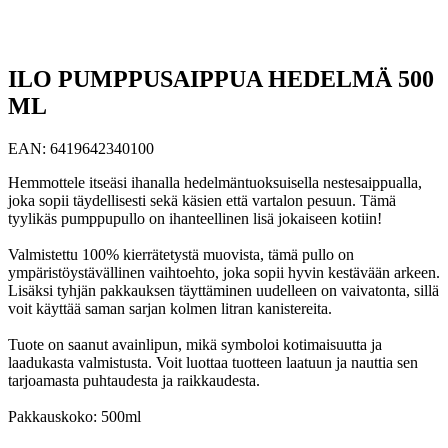
ILO PUMPPUSAIPPUA HEDELMÄ 500
ML
EAN:
6419642340100
Hemmottele itseäsi ihanalla hedelmäntuoksuisella nestesaippualla,
joka sopii täydellisesti sekä käsien että vartalon pesuun. Tämä
tyylikäs pumppupullo on ihanteellinen lisä jokaiseen kotiin!
Valmistettu 100% kierrätetystä muovista, tämä pullo on
ympäristöystävällinen vaihtoehto, joka sopii hyvin kestävään arkeen.
Lisäksi tyhjän pakkauksen täyttäminen uudelleen on vaivatonta, sillä
voit käyttää saman sarjan kolmen litran kanistereita.
Tuote on saanut avainlipun, mikä symboloi kotimaisuutta ja
laadukasta valmistusta. Voit luottaa tuotteen laatuun ja nauttia sen
tarjoamasta puhtaudesta ja raikkaudesta.
Pakkauskoko: 500ml