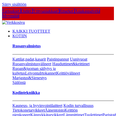
Siirry sisältöön
Tarjoukset
Outlet
Yritysasiakkaat
Rmarket
Asiakaspalvelu
Myymälät
KAIKKI TUOTTEET
KOTIIN
Ruoanvalmistus
Kattilat,padat,kasarit
Paistinpannut
Uunivuoat
Ruoanvalmistusvälineet
Hauduttimet&keittimet
Ruoan&juoman säilytys ja
kuljetus
Leivonta
Irtokannet
Keittiövälineet
Marjastus&Sienestys
Säilöntä
Kodintekniikka
Kauneus- ja hyvinvointilaitteet
Kodin turvallisuus
Tietokonetarvikkeet
Äänentoisto
Keittiön
pienkoneet
Kännykkätarvikkeet
Lämmittimet
Tuulettimet
Paristot