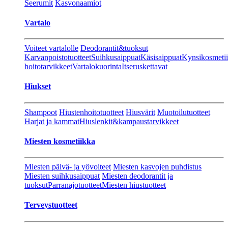
Seerumit
Kasvonaamiot
Vartalo
Voiteet vartalolle
Deodorantit&tuoksut
Karvanpoistotuotteet
Suihkusaippuat
Käsisaippuat
Kynsikosmeti
hoitotarvikkeet
Vartalokuorinta
Itseruskettavat
Hiukset
Shampoot
Hiustenhoitotuotteet
Hiusvärit
Muotoilutuotteet
Harjat ja kammat
Hiuslenkit&kampaustarvikkeet
Miesten kosmetiikka
Miesten päivä- ja yövoiteet
Miesten kasvojen puhdistus
Miesten suihkusaippuat
Miesten deodorantit ja
tuoksut
Parranajotuotteet
Miesten hiustuotteet
Terveystuotteet