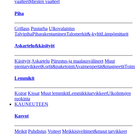
vaatteet
Miesten vaatteet
Piha
Grillaus
Puutarha
Ulkovalaistus
Talvipiha
Piharakentaminen
Talomerkit&-kyltit
Lämpömittarit
Askartelu&käsityöt
Käsityöt
Askartelu
Piirustus-ja maalausvälineet
Muut
pientarvikkeet
Kortit&paketointi
Avaimenpertät&magneetit
Toimi
Lemmikit
Koirat
Kissat
Muut lemmikit
Lemmikkitarvikkeet
Ulkolintujen
ruokinta
KAUNEUTEEN
Kasvot
Meikit
Puhdistus
Voiteet
Meikkisiveltimet&muut tarvikkeet