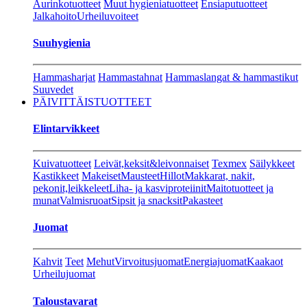
Aurinkotuotteet
Muut hygieniatuotteet
Ensiaputuotteet
Jalkahoito
Urheiluvoiteet
Suuhygienia
Hammasharjat
Hammastahnat
Hammaslangat & hammastikut
Suuvedet
PÄIVITTÄISTUOTTEET
Elintarvikkeet
Kuivatuotteet
Leivät,keksit&leivonnaiset
Texmex
Säilykkeet
Kastikkeet
Makeiset
Mausteet
Hillot
Makkarat, nakit,
pekonit,leikkeleet
Liha- ja kasviproteiinit
Maitotuotteet ja
munat
Valmisruoat
Sipsit ja snacksit
Pakasteet
Juomat
Kahvit
Teet
Mehut
Virvoitusjuomat
Energiajuomat
Kaakaot
Urheilujuomat
Taloustavarat