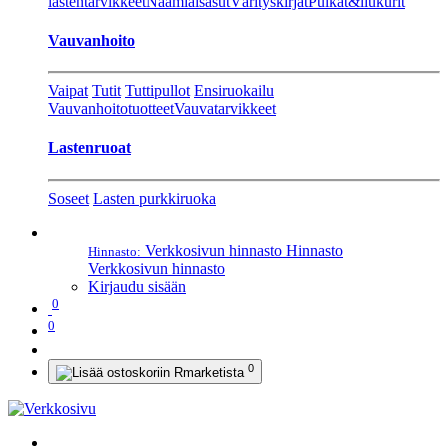
lastentarvikkeet
Naamiaisasut
Värityskirjat
Pulkat&liukurit
Vauvanhoito
Vaipat
Tutit
Tuttipullot
Ensiruokailu
Vauvanhoitotuotteet
Vauvatarvikkeet
Lastenruoat
Soseet
Lasten purkkiruoka
Verkkosivun hinnasto
Hinnasto
Hinnasto:
Verkkosivun hinnasto
Kirjaudu sisään
0
0
0