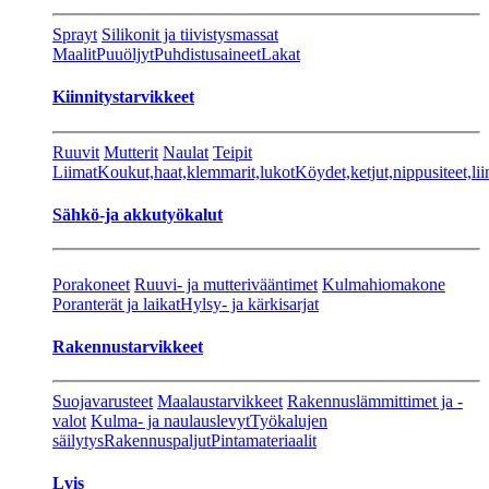
Sprayt
Silikonit ja tiivistysmassat
Maalit
Puuöljyt
Puhdistusaineet
Lakat
Kiinnitystarvikkeet
Ruuvit
Mutterit
Naulat
Teipit
Liimat
Koukut,haat,klemmarit,lukot
Köydet,ketjut,nippusiteet,lii
Sähkö-ja akkutyökalut
Porakoneet
Ruuvi- ja mutterivääntimet
Kulmahiomakone
Poranterät ja laikat
Hylsy- ja kärkisarjat
Rakennustarvikkeet
Suojavarusteet
Maalaustarvikkeet
Rakennuslämmittimet ja -
valot
Kulma- ja naulauslevyt
Työkalujen
säilytys
Rakennuspaljut
Pintamateriaalit
Lvis