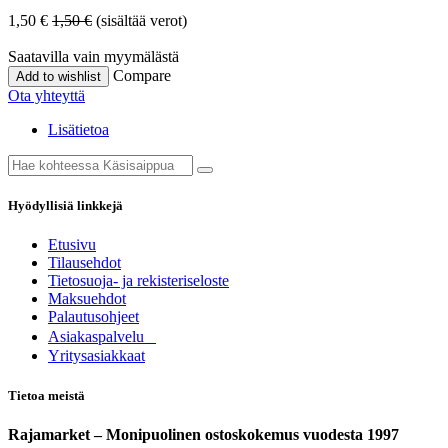
1,50
€
1,50
€
(sisältää verot)
Saatavilla vain myymälästä
Compare
Add to wishlist
Ota yhteyttä
Lisätietoa
Hyödyllisiä linkkejä
Etusivu
Tilausehdot
Tietosuoja- ja rekisteriseloste
Maksuehdot
Palautusohjeet
Asia​k​aspalvelu
​Yritysasiakkaat
Tietoa meistä
Rajamarket – Monipuolinen ostoskokemus vuodesta 1997