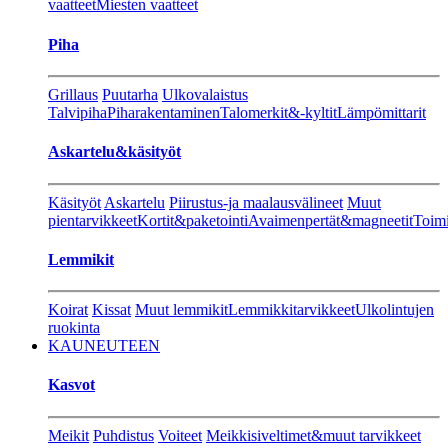
vaatteet
Miesten vaatteet
Piha
Grillaus
Puutarha
Ulkovalaistus
Talvipiha
Piharakentaminen
Talomerkit&-kyltit
Lämpömittarit
Askartelu&käsityöt
Käsityöt
Askartelu
Piirustus-ja maalausvälineet
Muut
pientarvikkeet
Kortit&paketointi
Avaimenpertät&magneetit
Toimi
Lemmikit
Koirat
Kissat
Muut lemmikit
Lemmikkitarvikkeet
Ulkolintujen
ruokinta
KAUNEUTEEN
Kasvot
Meikit
Puhdistus
Voiteet
Meikkisiveltimet&muut tarvikkeet