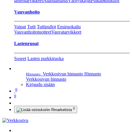
lastentarvikkeet
Naamiaisasut
Värityskirjat
Pulkat&liukurit
Vauvanhoito
Vaipat
Tutit
Tuttipullot
Ensiruokailu
Vauvanhoitotuotteet
Vauvatarvikkeet
Lastenruoat
Soseet
Lasten purkkiruoka
Verkkosivun hinnasto
Hinnasto
Hinnasto:
Verkkosivun hinnasto
Kirjaudu sisään
0
0
0