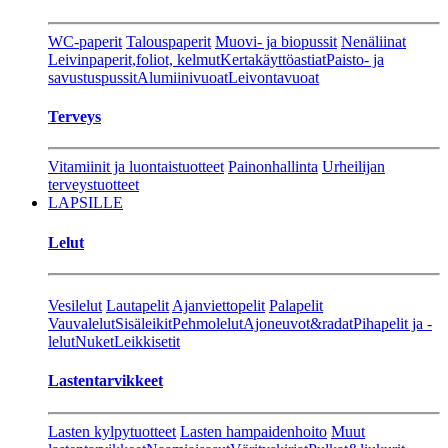
WC-paperit
Talouspaperit
Muovi- ja biopussit
Nenäliinat
Leivinpaperit,foliot, kelmut
Kertakäyttöastiat
Paisto- ja
savustuspussit
Alumiinivuoat
Leivontavuoat
Terveys
Vitamiinit ja luontaistuotteet
Painonhallinta
Urheilijan
terveystuotteet
LAPSILLE
Lelut
Vesilelut
Lautapelit
Ajanviettopelit
Palapelit
Vauvalelut
Sisäleikit
Pehmolelut
Ajoneuvot&radat
Pihapelit ja -
lelut
Nuket
Leikkisetit
Lastentarvikkeet
Lasten kylpytuotteet
Lasten hampaidenhoito
Muut