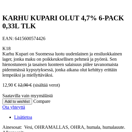
KARHU KUPARI OLUT 4,7% 6-PACK
0,33L TLK
EAN:
6415600574426
K18
Karhu Kupari on Suomessa luotu uudenlainen ja ensiluokkainen
lager, jonka maku on poikkeuksellisen pehmeä ja pyöreä. Sen
hienostuneen ja tasaisen luonteen salaisuus piilee tavanomaista
pidemmässä kypsytyksessä, jonka aikana olut kehittyy erittäin
lempeäksi ja miellyttäväksi.
12,90
€
12,90
€
(sisältää verot)
Saatavilla vain myymälästä
Compare
Add to wishlist
Ota yhteyttä
Lisätietoa
Ainesosat: Vesi, OHRAMALLAS, OHRA, humala, humalauute.