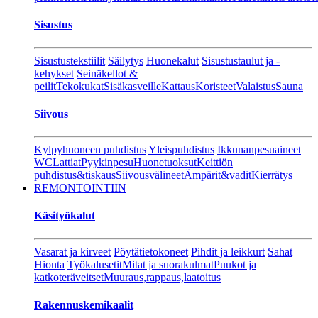
Sisustus
Sisustustekstiilit
Säilytys
Huonekalut
Sisustustaulut ja -
kehykset
Seinäkellot &
peilit
Tekokukat
Sisäkasveille
Kattaus
Koristeet
Valaistus
Sauna
Siivous
Kylpyhuoneen puhdistus
Yleispuhdistus
Ikkunanpesuaineet
WC
Lattiat
Pyykinpesu
Huonetuoksut
Keittiön
puhdistus&tiskaus
Siivousvälineet
Ämpärit&vadit
Kierrätys
REMONTOINTIIN
Käsityökalut
Vasarat ja kirveet
Pöytätietokoneet
Pihdit ja leikkurt
Sahat
Hionta
Työkalusetit
Mitat ja suorakulmat
Puukot ja
katkoteräveitset
Muuraus,rappaus,laatoitus
Rakennuskemikaalit