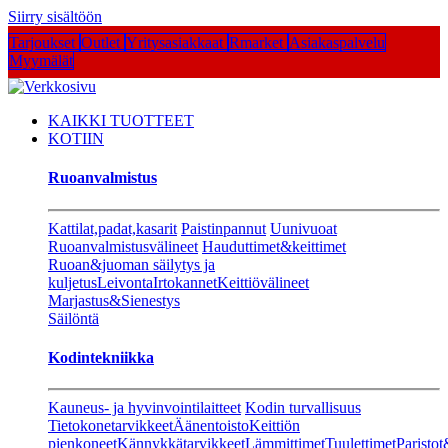
Siirry sisältöön
Tarjoukset
Outlet
Yritysasiakkaat
Rmarket
Asiakaspalvelu
Myymälät
KAIKKI TUOTTEET
KOTIIN
Ruoanvalmistus
Kattilat,padat,kasarit
Paistinpannut
Uunivuoat
Ruoanvalmistusvälineet
Hauduttimet&keittimet
Ruoan&juoman säilytys ja
kuljetus
Leivonta
Irtokannet
Keittiövälineet
Marjastus&Sienestys
Säilöntä
Kodintekniikka
Kauneus- ja hyvinvointilaitteet
Kodin turvallisuus
Tietokonetarvikkeet
Äänentoisto
Keittiön
pienkoneet
Kännykkätarvikkeet
Lämmittimet
Tuulettimet
Paristot