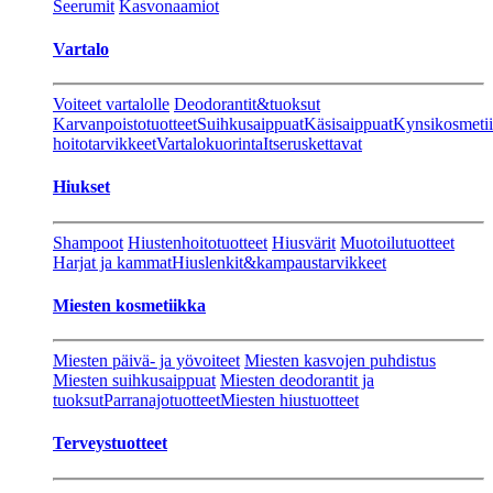
Seerumit
Kasvonaamiot
Vartalo
Voiteet vartalolle
Deodorantit&tuoksut
Karvanpoistotuotteet
Suihkusaippuat
Käsisaippuat
Kynsikosmeti
hoitotarvikkeet
Vartalokuorinta
Itseruskettavat
Hiukset
Shampoot
Hiustenhoitotuotteet
Hiusvärit
Muotoilutuotteet
Harjat ja kammat
Hiuslenkit&kampaustarvikkeet
Miesten kosmetiikka
Miesten päivä- ja yövoiteet
Miesten kasvojen puhdistus
Miesten suihkusaippuat
Miesten deodorantit ja
tuoksut
Parranajotuotteet
Miesten hiustuotteet
Terveystuotteet