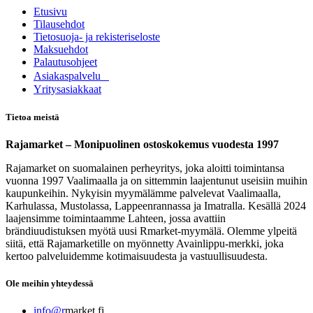
Etusivu
Tilausehdot
Tietosuoja- ja rekisteriseloste
Maksuehdot
Palautusohjeet
Asia​k​aspalvelu
​Yritysasiakkaat
Tietoa meistä
Rajamarket – Monipuolinen ostoskokemus vuodesta 1997
Rajamarket on suomalainen perheyritys, joka aloitti toimintansa
vuonna 1997 Vaalimaalla ja on sittemmin laajentunut useisiin muihin
kaupunkeihin. Nykyisin myymälämme palvelevat Vaalimaalla,
Karhulassa, Mustolassa, Lappeenrannassa ja Imatralla. Kesällä 2024
laajensimme toimintaamme Lahteen, jossa avattiin
brändiuudistuksen myötä uusi Rmarket-myymälä. Olemme ylpeitä
siitä, että Rajamarketille on myönnetty Avainlippu-merkki, joka
kertoo palveluidemme kotimaisuudesta ja vastuullisuudesta.
Ole meihin yhteydessä
info@r
market.fi