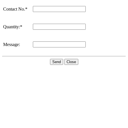
Contact No.*
Quantity:*
Message:
Send
Close