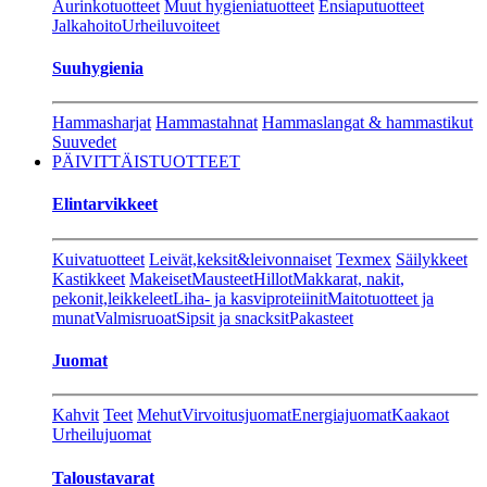
Aurinkotuotteet
Muut hygieniatuotteet
Ensiaputuotteet
Jalkahoito
Urheiluvoiteet
Suuhygienia
Hammasharjat
Hammastahnat
Hammaslangat & hammastikut
Suuvedet
PÄIVITTÄISTUOTTEET
Elintarvikkeet
Kuivatuotteet
Leivät,keksit&leivonnaiset
Texmex
Säilykkeet
Kastikkeet
Makeiset
Mausteet
Hillot
Makkarat, nakit,
pekonit,leikkeleet
Liha- ja kasviproteiinit
Maitotuotteet ja
munat
Valmisruoat
Sipsit ja snacksit
Pakasteet
Juomat
Kahvit
Teet
Mehut
Virvoitusjuomat
Energiajuomat
Kaakaot
Urheilujuomat
Taloustavarat