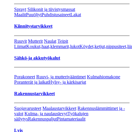
Sprayt
Silikonit ja tiivistysmassat
Maalit
Puuöljyt
Puhdistusaineet
Lakat
Kiinnitystarvikkeet
Ruuvit
Mutterit
Naulat
Teipit
Liimat
Koukut,haat,klemmarit,lukot
Köydet,ketjut,nippusiteet,lii
Sähkö-ja akkutyökalut
Porakoneet
Ruuvi- ja mutterivääntimet
Kulmahiomakone
Poranterät ja laikat
Hylsy- ja kärkisarjat
Rakennustarvikkeet
Suojavarusteet
Maalaustarvikkeet
Rakennuslämmittimet ja -
valot
Kulma- ja naulauslevyt
Työkalujen
säilytys
Rakennuspaljut
Pintamateriaalit
Lvis