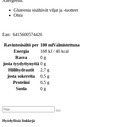
Allergeenit:
Gluteenia sisältävät viljat ja -tuotteet
Ohra
Ean: 6415600574426
Ravintosisältö per
100 mlValmistettuna
Energia
168 kJ / 40 kcal
Rasva
0 g
josta tyydyttynyttä
0 g
Hiilihydraatit
2,7 g
josta sokereita
0,5 g
Proteiini
0,5 g
Suola
0 g
Hyödyllisiä linkkejä