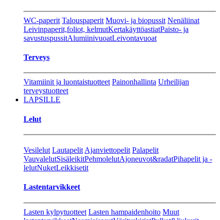
WC-paperit
Talouspaperit
Muovi- ja biopussit
Nenäliinat
Leivinpaperit,foliot, kelmut
Kertakäyttöastiat
Paisto- ja
savustuspussit
Alumiinivuoat
Leivontavuoat
Terveys
Vitamiinit ja luontaistuotteet
Painonhallinta
Urheilijan
terveystuotteet
LAPSILLE
Lelut
Vesilelut
Lautapelit
Ajanviettopelit
Palapelit
Vauvalelut
Sisäleikit
Pehmolelut
Ajoneuvot&radat
Pihapelit ja -
lelut
Nuket
Leikkisetit
Lastentarvikkeet
Lasten kylpytuotteet
Lasten hampaidenhoito
Muut