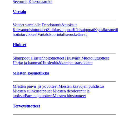
Seerumit
Kasvonaamiot
Vartalo
Voiteet vartalolle
Deodorantit&tuoksut
Karvanpoistotuotteet
Suihkusaippuat
Käsisaippuat
Kynsikosmeti
hoitotarvikkeet
Vartalokuorinta
Itseruskettavat
Hiukset
Shampoot
Hiustenhoitotuotteet
Hiusvärit
Muotoilutuotteet
Harjat ja kammat
Hiuslenkit&kampaustarvikkeet
Miesten kosmetiikka
Miesten päivä- ja yövoiteet
Miesten kasvojen puhdistus
Miesten suihkusaippuat
Miesten deodorantit ja
tuoksut
Parranajotuotteet
Miesten hiustuotteet
Terveystuotteet