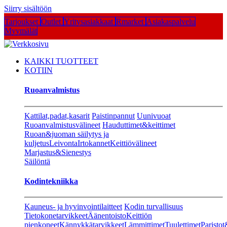
Siirry sisältöön
Tarjoukset
Outlet
Yritysasiakkaat
Rmarket
Asiakaspalvelu
Myymälät
KAIKKI TUOTTEET
KOTIIN
Ruoanvalmistus
Kattilat,padat,kasarit
Paistinpannut
Uunivuoat
Ruoanvalmistusvälineet
Hauduttimet&keittimet
Ruoan&juoman säilytys ja
kuljetus
Leivonta
Irtokannet
Keittiövälineet
Marjastus&Sienestys
Säilöntä
Kodintekniikka
Kauneus- ja hyvinvointilaitteet
Kodin turvallisuus
Tietokonetarvikkeet
Äänentoisto
Keittiön
pienkoneet
Kännykkätarvikkeet
Lämmittimet
Tuulettimet
Paristot