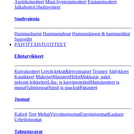
Aurinkotuotteet
Muut hygieniatuotteet
Ensiaputuotteet
Jalkahoito
Urheiluvoiteet
Suuhygienia
Hammasharjat
Hammastahnat
Hammaslangat & hammastikut
Suuvedet
PÄIVITTÄISTUOTTEET
Elintarvikkeet
Kuivatuotteet
Leivät,keksit&leivonnaiset
Texmex
Säilykkeet
Kastikkeet
Makeiset
Mausteet
Hillot
Makkarat, nakit,
pekonit,leikkeleet
Liha- ja kasviproteiinit
Maitotuotteet ja
munat
Valmisruoat
Sipsit ja snacksit
Pakasteet
Juomat
Kahvit
Teet
Mehut
Virvoitusjuomat
Energiajuomat
Kaakaot
Urheilujuomat
Taloustavarat