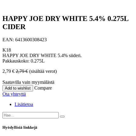
HAPPY JOE DRY WHITE 5.4% 0.275L
CIDER
EAN:
6413600308423
K18
HAPPY JOE DRY WHITE 5.4% siideri.
Pakkauskoko: 0.275L
2,79
€
2,79
€
(sisältää verot)
Saatavilla vain myymälästä
Compare
Add to wishlist
Ota yhteyttä
Lisätietoa
Hyödyllisiä linkkejä