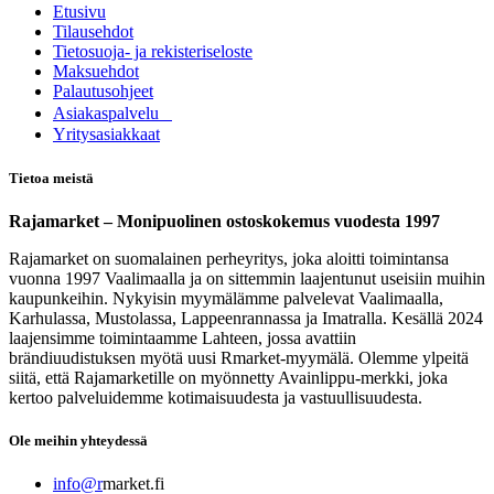
Etusivu
Tilausehdot
Tietosuoja- ja rekisteriseloste
Maksuehdot
Palautusohjeet
Asia​k​aspalvelu
​Yritysasiakkaat
Tietoa meistä
Rajamarket – Monipuolinen ostoskokemus vuodesta 1997
Rajamarket on suomalainen perheyritys, joka aloitti toimintansa
vuonna 1997 Vaalimaalla ja on sittemmin laajentunut useisiin muihin
kaupunkeihin. Nykyisin myymälämme palvelevat Vaalimaalla,
Karhulassa, Mustolassa, Lappeenrannassa ja Imatralla. Kesällä 2024
laajensimme toimintaamme Lahteen, jossa avattiin
brändiuudistuksen myötä uusi Rmarket-myymälä. Olemme ylpeitä
siitä, että Rajamarketille on myönnetty Avainlippu-merkki, joka
kertoo palveluidemme kotimaisuudesta ja vastuullisuudesta.
Ole meihin yhteydessä
info@r
market.fi