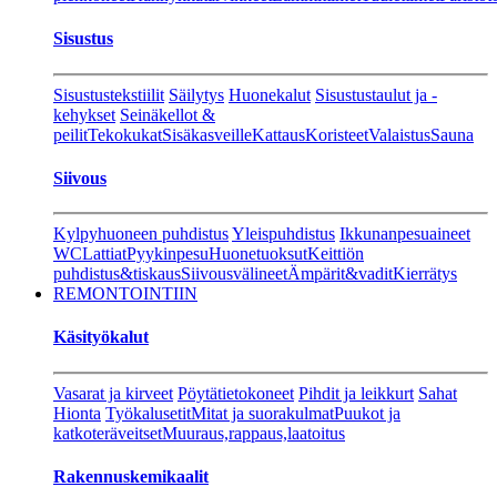
Sisustus
Sisustustekstiilit
Säilytys
Huonekalut
Sisustustaulut ja -
kehykset
Seinäkellot &
peilit
Tekokukat
Sisäkasveille
Kattaus
Koristeet
Valaistus
Sauna
Siivous
Kylpyhuoneen puhdistus
Yleispuhdistus
Ikkunanpesuaineet
WC
Lattiat
Pyykinpesu
Huonetuoksut
Keittiön
puhdistus&tiskaus
Siivousvälineet
Ämpärit&vadit
Kierrätys
REMONTOINTIIN
Käsityökalut
Vasarat ja kirveet
Pöytätietokoneet
Pihdit ja leikkurt
Sahat
Hionta
Työkalusetit
Mitat ja suorakulmat
Puukot ja
katkoteräveitset
Muuraus,rappaus,laatoitus
Rakennuskemikaalit