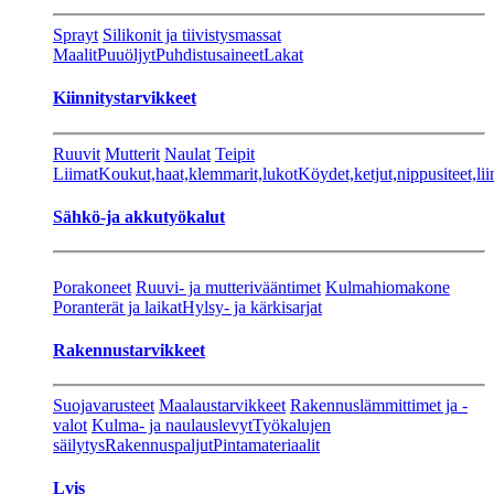
Sprayt
Silikonit ja tiivistysmassat
Maalit
Puuöljyt
Puhdistusaineet
Lakat
Kiinnitystarvikkeet
Ruuvit
Mutterit
Naulat
Teipit
Liimat
Koukut,haat,klemmarit,lukot
Köydet,ketjut,nippusiteet,lii
Sähkö-ja akkutyökalut
Porakoneet
Ruuvi- ja mutterivääntimet
Kulmahiomakone
Poranterät ja laikat
Hylsy- ja kärkisarjat
Rakennustarvikkeet
Suojavarusteet
Maalaustarvikkeet
Rakennuslämmittimet ja -
valot
Kulma- ja naulauslevyt
Työkalujen
säilytys
Rakennuspaljut
Pintamateriaalit
Lvis