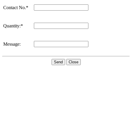
Contact No.*
Quantity:*
Message:
Send
Close