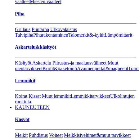
vaatteet
Miesten vaatteet
Piha
Grillaus
Puutarha
Ulkovalaistus
Talvipiha
Piharakentaminen
Talomerkit&-kyltit
Lämpömittarit
Askartelu&käsityöt
Käsityöt
Askartelu
Piirustus-ja maalausvälineet
Muut
pientarvikkeet
Kortit&paketointi
Avaimenpertät&magneetit
Toimi
Lemmikit
Koirat
Kissat
Muut lemmikit
Lemmikkitarvikkeet
Ulkolintujen
ruokinta
KAUNEUTEEN
Kasvot
Meikit
Puhdistus
Voiteet
Meikkisiveltimet&muut tarvikkeet