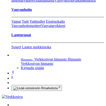
lastentarvikkeet
Naamiaisasut
Värityskirjat
Pulkat&liukurit
Vauvanhoito
Vaipat
Tutit
Tuttipullot
Ensiruokailu
Vauvanhoitotuotteet
Vauvatarvikkeet
Lastenruoat
Soseet
Lasten purkkiruoka
Verkkosivun hinnasto
Hinnasto
Hinnasto:
Verkkosivun hinnasto
Kirjaudu sisään
0
0
0