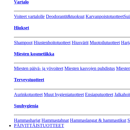
Vartalo
Voiteet vartalolle
Deodorantit&tuoksut
Karvanpoistotuotteet
Sui
Hiukset
Shampoot
Hiustenhoitotuotteet
Hiusvärit
Muotoilutuotteet
Harj
Miesten kosmetiikka
Miesten päivä- ja yövoiteet
Miesten kasvojen puhdistus
Miesten
Terveystuotteet
Aurinkotuotteet
Muut hygieniatuotteet
Ensiaputuotteet
Jalkahoi
Suuhygienia
Hammasharjat
Hammastahnat
Hammaslangat & hammastikut
S
PÄIVITTÄISTUOTTEET