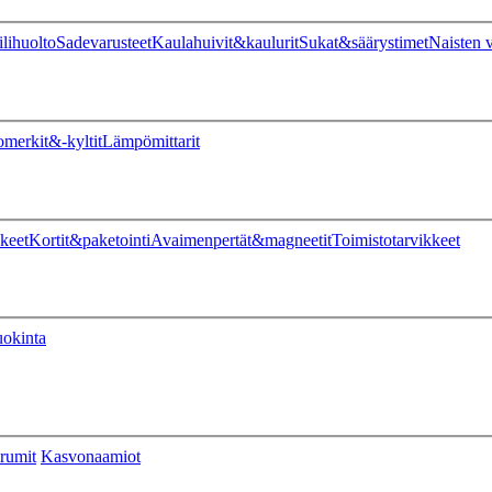
ilihuolto
Sadevarusteet
Kaulahuivit&kaulurit
Sukat&säärystimet
Naisten v
omerkit&-kyltit
Lämpömittarit
keet
Kortit&paketointi
Avaimenpertät&magneetit
Toimistotarvikkeet
uokinta
rumit
Kasvonaamiot