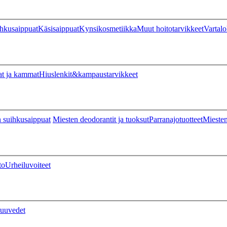
hkusaippuat
Käsisaippuat
Kynsikosmetiikka
Muut hoitotarvikkeet
Vartalo
at ja kammat
Hiuslenkit&kampaustarvikkeet
 suihkusaippuat
Miesten deodorantit ja tuoksut
Parranajotuotteet
Miesten
to
Urheiluvoiteet
uuvedet