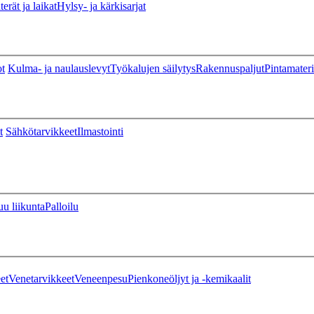
erät ja laikat
Hylsy- ja kärkisarjat
ot
Kulma- ja naulauslevyt
Työkalujen säilytys
Rakennuspaljut
Pintamateri
t
Sähkötarvikkeet
Ilmastointi
u liikunta
Palloilu
et
Venetarvikkeet
Veneenpesu
Pienkoneöljyt ja -kemikaalit