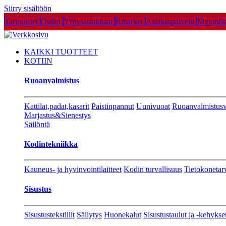
Siirry sisältöön
Tarjoukset
Outlet
Yritysasiakkaat
Rmarket
Asiakaspalvelu
Myymälä
KAIKKI TUOTTEET
KOTIIN
Ruoanvalmistus
Kattilat,padat,kasarit
Paistinpannut
Uunivuoat
Ruoanvalmistusv
Marjastus&Sienestys
Säilöntä
Kodintekniikka
Kauneus- ja hyvinvointilaitteet
Kodin turvallisuus
Tietokonetar
Sisustus
Sisustustekstiilit
Säilytys
Huonekalut
Sisustustaulut ja -kehykse