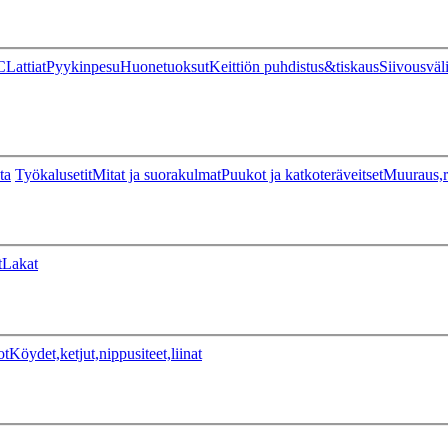
C
Lattiat
Pyykinpesu
Huonetuoksut
Keittiön puhdistus&tiskaus
Siivousväl
ta
Työkalusetit
Mitat ja suorakulmat
Puukot ja katkoteräveitset
Muuraus,r
t
Lakat
ot
Köydet,ketjut,nippusiteet,liinat