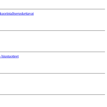
kuorinta
Itseruskettavat
 hiustuotteet