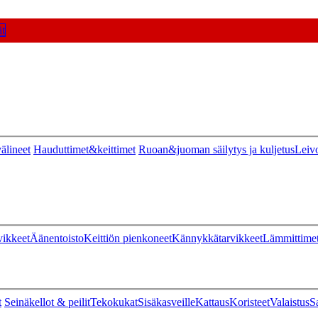
t
älineet
Hauduttimet&keittimet
Ruoan&juoman säilytys ja kuljetus
Leiv
vikkeet
Äänentoisto
Keittiön pienkoneet
Kännykkätarvikkeet
Lämmittime
t
Seinäkellot & peilit
Tekokukat
Sisäkasveille
Kattaus
Koristeet
Valaistus
S