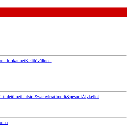
onta
Irtokannet
Keittiövälineet
t
Tuulettimet
Paristot&varavirrat
Imurit&pesurit
Älykellot
auna