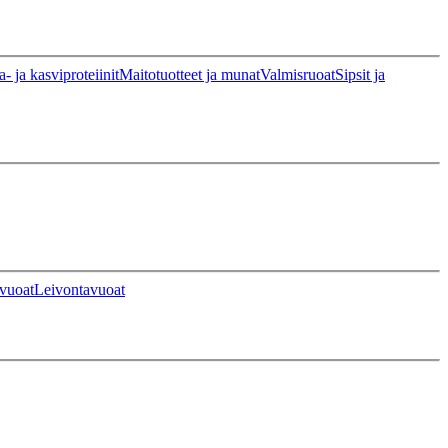
a- ja kasviproteiinit
Maitotuotteet ja munat
Valmisruoat
Sipsit ja
vuoat
Leivontavuoat