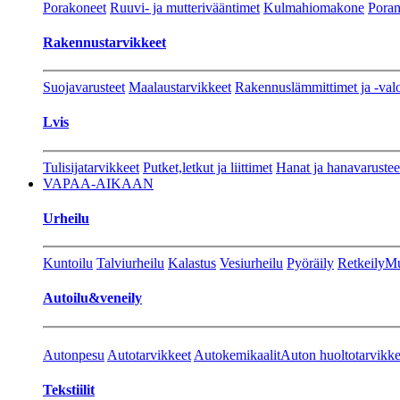
Porakoneet
Ruuvi- ja mutterivääntimet
Kulmahiomakone
Porant
Rakennustarvikkeet
Suojavarusteet
Maalaustarvikkeet
Rakennuslämmittimet ja -val
Lvis
Tulisijatarvikkeet
Putket,letkut ja liittimet
Hanat ja hanavarustee
VAPAA-AIKAAN
Urheilu
Kuntoilu
Talviurheilu
Kalastus
Vesiurheilu
Pyöräily
Retkeily
Mu
Autoilu&veneily
Autonpesu
Autotarvikkeet
Autokemikaalit
Auton huoltotarvikke
Tekstiilit