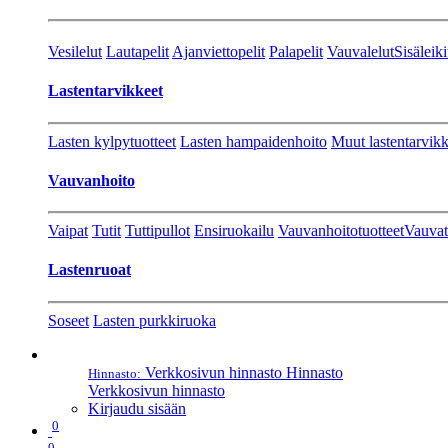
Vesilelut
Lautapelit
Ajanviettopelit
Palapelit
Vauvalelut
Sisäleiki
Lastentarvikkeet
Lasten kylpytuotteet
Lasten hampaidenhoito
Muut lastentarvikk
Vauvanhoito
Vaipat
Tutit
Tuttipullot
Ensiruokailu
Vauvanhoitotuotteet
Vauvat
Lastenruoat
Soseet
Lasten purkkiruoka
Verkkosivun hinnasto
Hinnasto
Hinnasto:
Verkkosivun hinnasto
Kirjaudu sisään
0
0