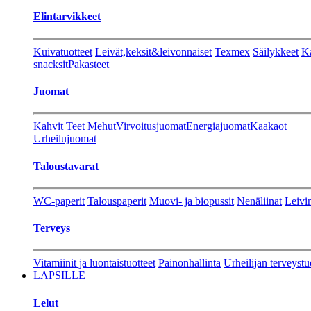
Elintarvikkeet
Kuivatuotteet
Leivät,keksit&leivonnaiset
Texmex
Säilykkeet
Ka
snacksit
Pakasteet
Juomat
Kahvit
Teet
Mehut
Virvoitusjuomat
Energiajuomat
Kaakaot
Urheilujuomat
Taloustavarat
WC-paperit
Talouspaperit
Muovi- ja biopussit
Nenäliinat
Leivin
Terveys
Vitamiinit ja luontaistuotteet
Painonhallinta
Urheilijan terveystu
LAPSILLE
Lelut