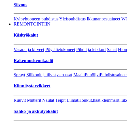
Siivous
Kylpyhuoneen puhdistus
Yleispuhdistus
Ikkunanpesuaineet
W
REMONTOINTIIN
Käsityökalut
Vasarat ja kirveet
Pöytätietokoneet
Pihdit ja leikkurt
Sahat
Hion
Rakennuskemikaalit
Sprayt
Silikonit ja tiivistysmassat
Maalit
Puuöljyt
Puhdistusainee
Kiinnitystarvikkeet
Ruuvit
Mutterit
Naulat
Teipit
Liimat
Koukut,haat,klemmarit,luk
Sähkö-ja akkutyökalut