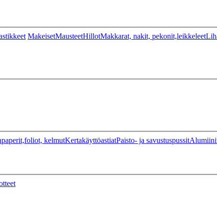
stikkeet
Makeiset
Mausteet
Hillot
Makkarat, nakit, pekonit,leikkeleet
Lih
paperit,foliot, kelmut
Kertakäyttöastiat
Paisto- ja savustuspussit
Alumiini
otteet