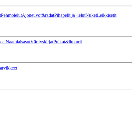
t
Pehmolelut
Ajoneuvot&radat
Pihapelit ja -lelut
Nuket
Leikkisetit
eet
Naamiaisasut
Värityskirjat
Pulkat&liukurit
arvikkeet