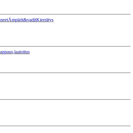
ineet
Ämpärit&vadit
Kierrätys
appaus,laatoitus