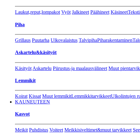
Laukut,reput,lompakot
Vyöt
Jalkineet
Päähineet
Käsineet
Teksti
Piha
Grillaus
Puutarha
Ulkovalaistus
Talvipiha
Piharakentaminen
Tal
Askartelu&käsityöt
Käsityöt
Askartelu
Piirustus-ja maalausvälineet
Muut pientarvik
Lemmikit
Koirat
Kissat
Muut lemmikit
Lemmikkitarvikkeet
Ulkolintujen r
KAUNEUTEEN
Kasvot
Meikit
Puhdistus
Voiteet
Meikkisiveltimet&muut tarvikkeet
See