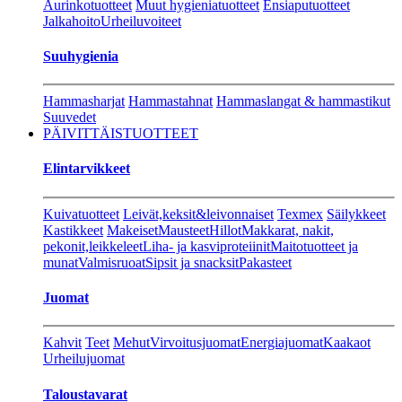
Aurinkotuotteet
Muut hygieniatuotteet
Ensiaputuotteet
Jalkahoito
Urheiluvoiteet
Suuhygienia
Hammasharjat
Hammastahnat
Hammaslangat & hammastikut
Suuvedet
PÄIVITTÄISTUOTTEET
Elintarvikkeet
Kuivatuotteet
Leivät,keksit&leivonnaiset
Texmex
Säilykkeet
Kastikkeet
Makeiset
Mausteet
Hillot
Makkarat, nakit,
pekonit,leikkeleet
Liha- ja kasviproteiinit
Maitotuotteet ja
munat
Valmisruoat
Sipsit ja snacksit
Pakasteet
Juomat
Kahvit
Teet
Mehut
Virvoitusjuomat
Energiajuomat
Kaakaot
Urheilujuomat
Taloustavarat