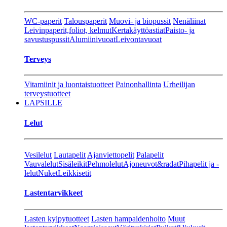
WC-paperit
Talouspaperit
Muovi- ja biopussit
Nenäliinat
Leivinpaperit,foliot, kelmut
Kertakäyttöastiat
Paisto- ja
savustuspussit
Alumiinivuoat
Leivontavuoat
Terveys
Vitamiinit ja luontaistuotteet
Painonhallinta
Urheilijan
terveystuotteet
LAPSILLE
Lelut
Vesilelut
Lautapelit
Ajanviettopelit
Palapelit
Vauvalelut
Sisäleikit
Pehmolelut
Ajoneuvot&radat
Pihapelit ja -
lelut
Nuket
Leikkisetit
Lastentarvikkeet
Lasten kylpytuotteet
Lasten hampaidenhoito
Muut