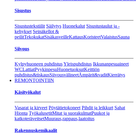
Sisustus
Sisustustekstiilit
Säilytys
Huonekalut
Sisustustaulut ja -
kehykset
Seinäkellot &
peilit
Tekokukat
Sisäkasveille
Kattaus
Koristeet
Valaistus
Sauna
Siivous
Kylpyhuoneen puhdistus
Yleispuhdistus
Ikkunanpesuaineet
WC
Lattiat
Pyykinpesu
Huonetuoksut
Keittiön
puhdistus&tiskaus
Siivousvälineet
Ämpärit&vadit
Kierrätys
REMONTOINTIIN
Käsityökalut
Vasarat ja kirveet
Pöytätietokoneet
Pihdit ja leikkurt
Sahat
Hionta
Työkalusetit
Mitat ja suorakulmat
Puukot ja
katkoteräveitset
Muuraus,rappaus,laatoitus
Rakennuskemikaalit