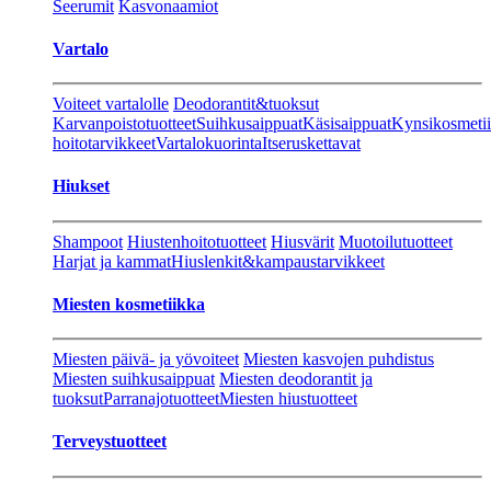
Seerumit
Kasvonaamiot
Vartalo
Voiteet vartalolle
Deodorantit&tuoksut
Karvanpoistotuotteet
Suihkusaippuat
Käsisaippuat
Kynsikosmeti
hoitotarvikkeet
Vartalokuorinta
Itseruskettavat
Hiukset
Shampoot
Hiustenhoitotuotteet
Hiusvärit
Muotoilutuotteet
Harjat ja kammat
Hiuslenkit&kampaustarvikkeet
Miesten kosmetiikka
Miesten päivä- ja yövoiteet
Miesten kasvojen puhdistus
Miesten suihkusaippuat
Miesten deodorantit ja
tuoksut
Parranajotuotteet
Miesten hiustuotteet
Terveystuotteet