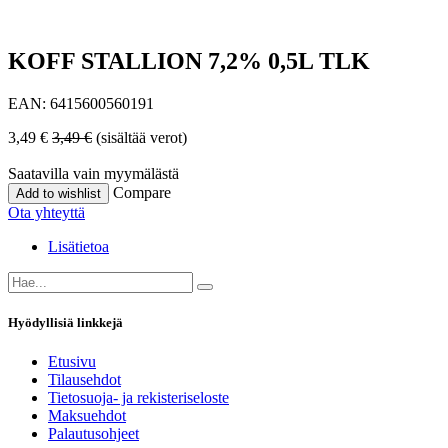
KOFF STALLION 7,2% 0,5L TLK
EAN:
6415600560191
3,49
€
3,49
€
(sisältää verot)
Saatavilla vain myymälästä
Compare
Add to wishlist
Ota yhteyttä
Lisätietoa
Hyödyllisiä linkkejä
Etusivu
Tilausehdot
Tietosuoja- ja rekisteriseloste
Maksuehdot
Palautusohjeet