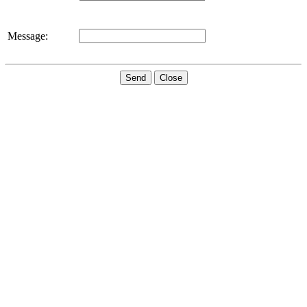
Message:
Send
Close