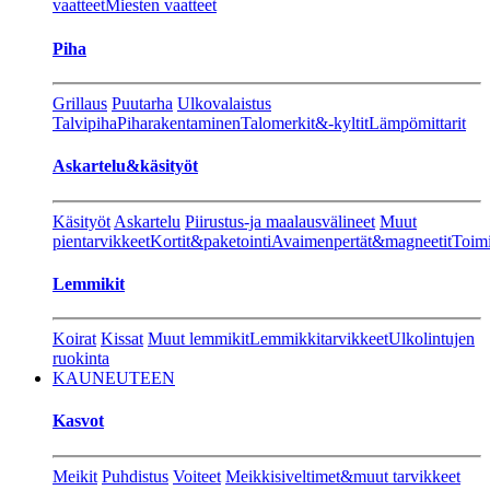
vaatteet
Miesten vaatteet
Piha
Grillaus
Puutarha
Ulkovalaistus
Talvipiha
Piharakentaminen
Talomerkit&-kyltit
Lämpömittarit
Askartelu&käsityöt
Käsityöt
Askartelu
Piirustus-ja maalausvälineet
Muut
pientarvikkeet
Kortit&paketointi
Avaimenpertät&magneetit
Toimi
Lemmikit
Koirat
Kissat
Muut lemmikit
Lemmikkitarvikkeet
Ulkolintujen
ruokinta
KAUNEUTEEN
Kasvot
Meikit
Puhdistus
Voiteet
Meikkisiveltimet&muut tarvikkeet