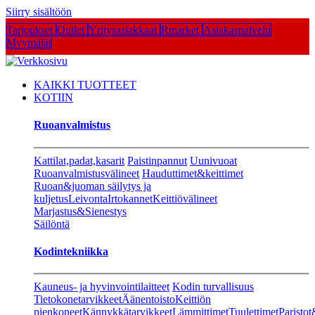
Siirry sisältöön
Tarjoukset
Outlet
Yritysasiakkaat
Rmarket
Asiakaspalvelu
Myymälät
KAIKKI TUOTTEET
KOTIIN
Ruoanvalmistus
Kattilat,padat,kasarit
Paistinpannut
Uunivuoat
Ruoanvalmistusvälineet
Hauduttimet&keittimet
Ruoan&juoman säilytys ja
kuljetus
Leivonta
Irtokannet
Keittiövälineet
Marjastus&Sienestys
Säilöntä
Kodintekniikka
Kauneus- ja hyvinvointilaitteet
Kodin turvallisuus
Tietokonetarvikkeet
Äänentoisto
Keittiön
pienkoneet
Kännykkätarvikkeet
Lämmittimet
Tuulettimet
Paristot