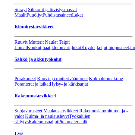
Sprayt
Silikonit ja tiivistysmassat
Maalit
Puuöljyt
Puhdistusaineet
Lakat
Kiinnitystarvikkeet
Ruuvit
Mutterit
Naulat
Teipit
Liimat
Koukut,haat,klemmarit,lukot
Köydet,ketjut,nippusiteet,lii
Sähkö-ja akkutyökalut
Porakoneet
Ruuvi- ja mutterivääntimet
Kulmahiomakone
Poranterät ja laikat
Hylsy- ja kärkisarjat
Rakennustarvikkeet
Suojavarusteet
Maalaustarvikkeet
Rakennuslämmittimet ja -
valot
Kulma- ja naulauslevyt
Työkalujen
säilytys
Rakennuspaljut
Pintamateriaalit
Lvis