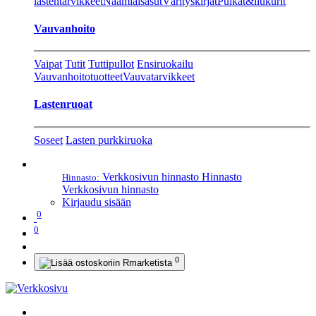
lastentarvikkeet
Naamiaisasut
Värityskirjat
Pulkat&liukurit
Vauvanhoito
Vaipat
Tutit
Tuttipullot
Ensiruokailu
Vauvanhoitotuotteet
Vauvatarvikkeet
Lastenruoat
Soseet
Lasten purkkiruoka
Verkkosivun hinnasto
Hinnasto
Hinnasto:
Verkkosivun hinnasto
Kirjaudu sisään
0
0
0