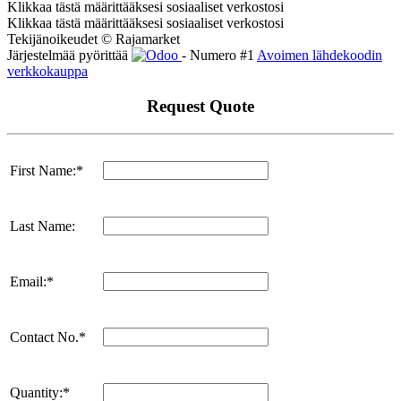
Klikkaa tästä määrittääksesi sosiaaliset verkostosi
Klikkaa tästä määrittääksesi sosiaaliset verkostosi
Tekijänoikeudet © Rajamarket
Järjestelmää pyörittää
- Numero #1
Avoimen lähdekoodin
verkkokauppa
Request Quote
First Name:*
Last Name:
Email:*
Contact No.*
Quantity:*