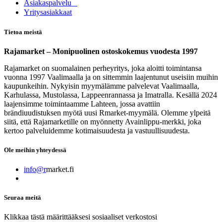
Asia​k​aspalvelu
​Yritysasiakkaat
Tietoa meistä
Rajamarket – Monipuolinen ostoskokemus vuodesta 1997
Rajamarket on suomalainen perheyritys, joka aloitti toimintansa
vuonna 1997 Vaalimaalla ja on sittemmin laajentunut useisiin muihin
kaupunkeihin. Nykyisin myymälämme palvelevat Vaalimaalla,
Karhulassa, Mustolassa, Lappeenrannassa ja Imatralla. Kesällä 2024
laajensimme toimintaamme Lahteen, jossa avattiin
brändiuudistuksen myötä uusi Rmarket-myymälä. Olemme ylpeitä
siitä, että Rajamarketille on myönnetty Avainlippu-merkki, joka
kertoo palveluidemme kotimaisuudesta ja vastuullisuudesta.
Ole meihin yhteydessä
info@r
market.fi
Seuraa meitä
Klikkaa tästä määrittääksesi sosiaaliset verkostosi