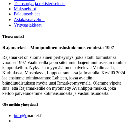
Tietosuoja- ja rekisteriseloste
Maksuehdot
Palautusohjeet
Asia​k​aspalvelu
​Yritysasiakkaat
Tietoa meistä
Rajamarket – Monipuolinen ostoskokemus vuodesta 1997
Rajamarket on suomalainen perheyritys, joka aloitti toimintansa
vuonna 1997 Vaalimaalla ja on sittemmin laajentunut useisiin muihin
kaupunkeihin. Nykyisin myymälämme palvelevat Vaalimaalla,
Karhulassa, Mustolassa, Lappeenrannassa ja Imatralla. Kesällä 2024
laajensimme toimintaamme Lahteen, jossa avattiin
brändiuudistuksen myötä uusi Rmarket-myymälä. Olemme ylpeitä
siitä, että Rajamarketille on myönnetty Avainlippu-merkki, joka
kertoo palveluidemme kotimaisuudesta ja vastuullisuudesta.
Ole meihin yhteydessä
info@r
market.fi