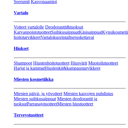
Seerumit
Kasvonaamiot
Vartalo
Voiteet vartalolle
Deodorantit&tuoksut
Karvanpoistotuotteet
Suihkusaippuat
Käsisaippuat
Kynsikosmeti
hoitotarvikkeet
Vartalokuorinta
Itseruskettavat
Hiukset
Shampoot
Hiustenhoitotuotteet
Hiusvärit
Muotoilutuotteet
Harjat ja kammat
Hiuslenkit&kampaustarvikkeet
Miesten kosmetiikka
Miesten päivä- ja yövoiteet
Miesten kasvojen puhdistus
Miesten suihkusaippuat
Miesten deodorantit ja
tuoksut
Parranajotuotteet
Miesten hiustuotteet
Terveystuotteet