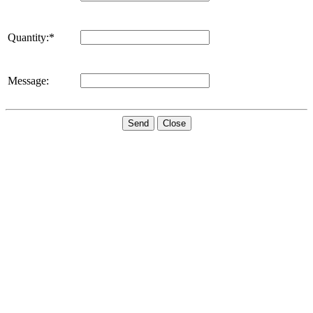
Quantity:*
Message:
Send
Close