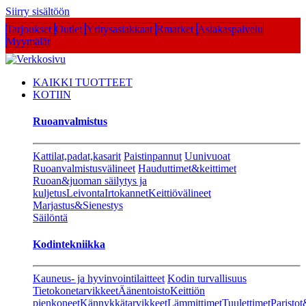
Siirry sisältöön
Tarjoukset
Outlet
Yritysasiakkaat
Rmarket
Asiakaspalvelu
Myymälät
KAIKKI TUOTTEET
KOTIIN
Ruoanvalmistus
Kattilat,padat,kasarit
Paistinpannut
Uunivuoat
Ruoanvalmistusvälineet
Hauduttimet&keittimet
Ruoan&juoman säilytys ja
kuljetus
Leivonta
Irtokannet
Keittiövälineet
Marjastus&Sienestys
Säilöntä
Kodintekniikka
Kauneus- ja hyvinvointilaitteet
Kodin turvallisuus
Tietokonetarvikkeet
Äänentoisto
Keittiön
pienkoneet
Kännykkätarvikkeet
Lämmittimet
Tuulettimet
Paristot