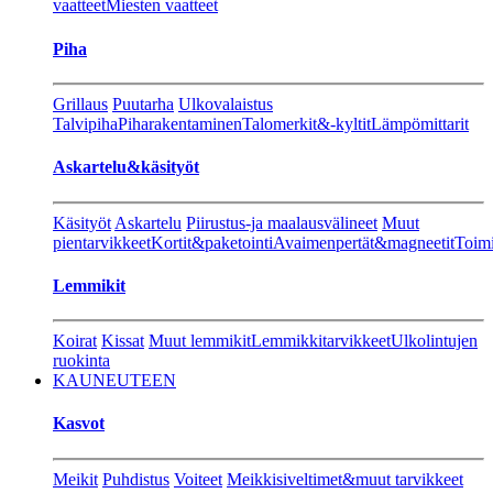
vaatteet
Miesten vaatteet
Piha
Grillaus
Puutarha
Ulkovalaistus
Talvipiha
Piharakentaminen
Talomerkit&-kyltit
Lämpömittarit
Askartelu&käsityöt
Käsityöt
Askartelu
Piirustus-ja maalausvälineet
Muut
pientarvikkeet
Kortit&paketointi
Avaimenpertät&magneetit
Toimi
Lemmikit
Koirat
Kissat
Muut lemmikit
Lemmikkitarvikkeet
Ulkolintujen
ruokinta
KAUNEUTEEN
Kasvot
Meikit
Puhdistus
Voiteet
Meikkisiveltimet&muut tarvikkeet