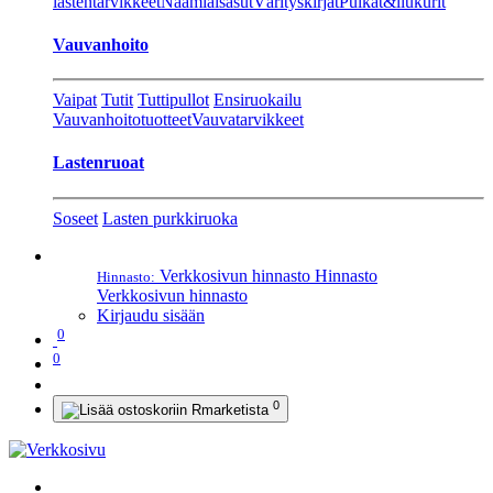
lastentarvikkeet
Naamiaisasut
Värityskirjat
Pulkat&liukurit
Vauvanhoito
Vaipat
Tutit
Tuttipullot
Ensiruokailu
Vauvanhoitotuotteet
Vauvatarvikkeet
Lastenruoat
Soseet
Lasten purkkiruoka
Verkkosivun hinnasto
Hinnasto
Hinnasto:
Verkkosivun hinnasto
Kirjaudu sisään
0
0
0