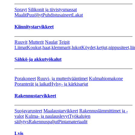
Sprayt
Silikonit ja tiivistysmassat
Maalit
Puuöljyt
Puhdistusaineet
Lakat
Kiinnitystarvikkeet
Ruuvit
Mutterit
Naulat
Teipit
Liimat
Koukut,haat,klemmarit,lukot
Köydet,ketjut,nippusiteet,lii
Sähkö-ja akkutyökalut
Porakoneet
Ruuvi- ja mutterivääntimet
Kulmahiomakone
Poranterät ja laikat
Hylsy- ja kärkisarjat
Rakennustarvikkeet
Suojavarusteet
Maalaustarvikkeet
Rakennuslämmittimet ja -
valot
Kulma- ja naulauslevyt
Työkalujen
säilytys
Rakennuspaljut
Pintamateriaalit
Lvis