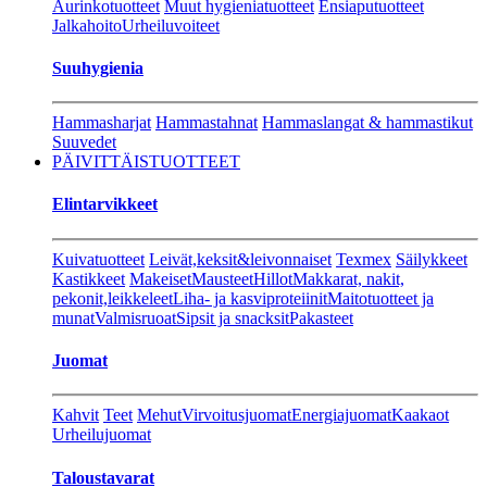
Aurinkotuotteet
Muut hygieniatuotteet
Ensiaputuotteet
Jalkahoito
Urheiluvoiteet
Suuhygienia
Hammasharjat
Hammastahnat
Hammaslangat & hammastikut
Suuvedet
PÄIVITTÄISTUOTTEET
Elintarvikkeet
Kuivatuotteet
Leivät,keksit&leivonnaiset
Texmex
Säilykkeet
Kastikkeet
Makeiset
Mausteet
Hillot
Makkarat, nakit,
pekonit,leikkeleet
Liha- ja kasviproteiinit
Maitotuotteet ja
munat
Valmisruoat
Sipsit ja snacksit
Pakasteet
Juomat
Kahvit
Teet
Mehut
Virvoitusjuomat
Energiajuomat
Kaakaot
Urheilujuomat
Taloustavarat