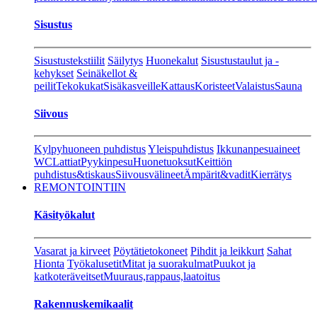
Sisustus
Sisustustekstiilit
Säilytys
Huonekalut
Sisustustaulut ja -
kehykset
Seinäkellot &
peilit
Tekokukat
Sisäkasveille
Kattaus
Koristeet
Valaistus
Sauna
Siivous
Kylpyhuoneen puhdistus
Yleispuhdistus
Ikkunanpesuaineet
WC
Lattiat
Pyykinpesu
Huonetuoksut
Keittiön
puhdistus&tiskaus
Siivousvälineet
Ämpärit&vadit
Kierrätys
REMONTOINTIIN
Käsityökalut
Vasarat ja kirveet
Pöytätietokoneet
Pihdit ja leikkurt
Sahat
Hionta
Työkalusetit
Mitat ja suorakulmat
Puukot ja
katkoteräveitset
Muuraus,rappaus,laatoitus
Rakennuskemikaalit