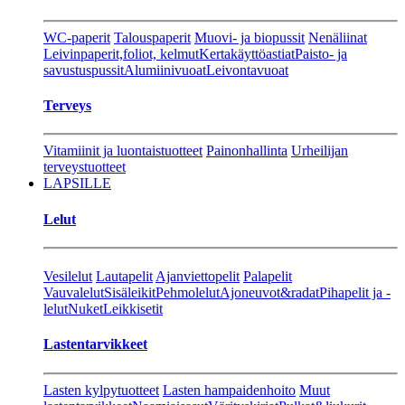
WC-paperit
Talouspaperit
Muovi- ja biopussit
Nenäliinat
Leivinpaperit,foliot, kelmut
Kertakäyttöastiat
Paisto- ja
savustuspussit
Alumiinivuoat
Leivontavuoat
Terveys
Vitamiinit ja luontaistuotteet
Painonhallinta
Urheilijan
terveystuotteet
LAPSILLE
Lelut
Vesilelut
Lautapelit
Ajanviettopelit
Palapelit
Vauvalelut
Sisäleikit
Pehmolelut
Ajoneuvot&radat
Pihapelit ja -
lelut
Nuket
Leikkisetit
Lastentarvikkeet
Lasten kylpytuotteet
Lasten hampaidenhoito
Muut