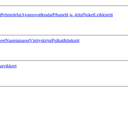
t
Pehmolelut
Ajoneuvot&radat
Pihapelit ja -lelut
Nuket
Leikkisetit
eet
Naamiaisasut
Värityskirjat
Pulkat&liukurit
arvikkeet