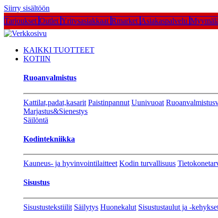
Siirry sisältöön
Tarjoukset
Outlet
Yritysasiakkaat
Rmarket
Asiakaspalvelu
Myymälä
KAIKKI TUOTTEET
KOTIIN
Ruoanvalmistus
Kattilat,padat,kasarit
Paistinpannut
Uunivuoat
Ruoanvalmistusv
Marjastus&Sienestys
Säilöntä
Kodintekniikka
Kauneus- ja hyvinvointilaitteet
Kodin turvallisuus
Tietokonetar
Sisustus
Sisustustekstiilit
Säilytys
Huonekalut
Sisustustaulut ja -kehykse