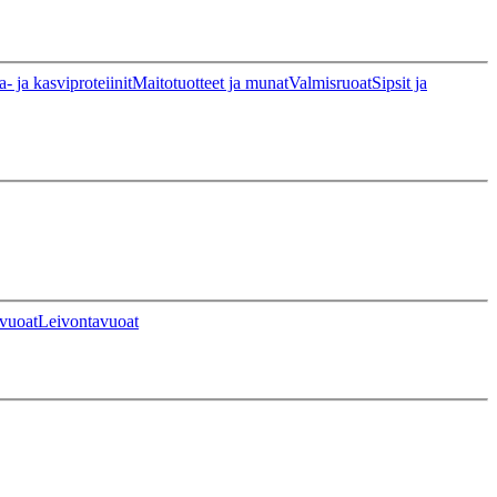
a- ja kasviproteiinit
Maitotuotteet ja munat
Valmisruoat
Sipsit ja
vuoat
Leivontavuoat