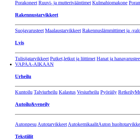
Porakoneet
Ruuvi- ja mutterivääntimet
Kulmahiomakone
Porant
Rakennustarvikkeet
Suojavarusteet
Maalaustarvikkeet
Rakennuslämmittimet ja -val
Lvis
Tulisijatarvikkeet
Putket,letkut ja liittimet
Hanat ja hanavarustee
VAPAA-AIKAAN
Urheilu
Kuntoilu
Talviurheilu
Kalastus
Vesiurheilu
Pyöräily
Retkeily
Mu
Autoilu&veneily
Autonpesu
Autotarvikkeet
Autokemikaalit
Auton huoltotarvikke
Tekstiilit