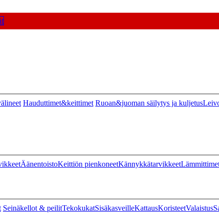
t
älineet
Hauduttimet&keittimet
Ruoan&juoman säilytys ja kuljetus
Leiv
vikkeet
Äänentoisto
Keittiön pienkoneet
Kännykkätarvikkeet
Lämmittime
t
Seinäkellot & peilit
Tekokukat
Sisäkasveille
Kattaus
Koristeet
Valaistus
S