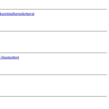
kuorinta
Itseruskettavat
 hiustuotteet