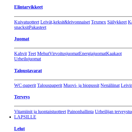
Elintarvikkeet
Kuivatuotteet
Leivät,keksit&leivonnaiset
Texmex
Säilykkeet
Ka
snacksit
Pakasteet
Juomat
Kahvit
Teet
Mehut
Virvoitusjuomat
Energiajuomat
Kaakaot
Urheilujuomat
Taloustavarat
WC-paperit
Talouspaperit
Muovi- ja biopussit
Nenäliinat
Leivin
Terveys
Vitamiinit ja luontaistuotteet
Painonhallinta
Urheilijan terveystu
LAPSILLE
Lelut