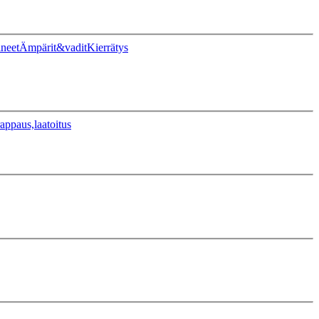
ineet
Ämpärit&vadit
Kierrätys
appaus,laatoitus