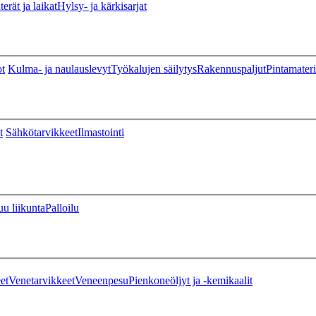
erät ja laikat
Hylsy- ja kärkisarjat
ot
Kulma- ja naulauslevyt
Työkalujen säilytys
Rakennuspaljut
Pintamateri
t
Sähkötarvikkeet
Ilmastointi
u liikunta
Palloilu
et
Venetarvikkeet
Veneenpesu
Pienkoneöljyt ja -kemikaalit