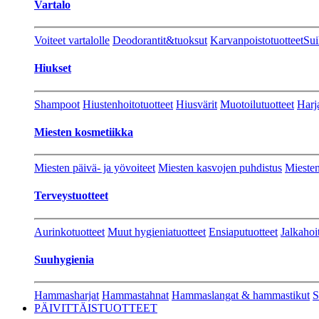
Vartalo
Voiteet vartalolle
Deodorantit&tuoksut
Karvanpoistotuotteet
Sui
Hiukset
Shampoot
Hiustenhoitotuotteet
Hiusvärit
Muotoilutuotteet
Harj
Miesten kosmetiikka
Miesten päivä- ja yövoiteet
Miesten kasvojen puhdistus
Miesten
Terveystuotteet
Aurinkotuotteet
Muut hygieniatuotteet
Ensiaputuotteet
Jalkahoi
Suuhygienia
Hammasharjat
Hammastahnat
Hammaslangat & hammastikut
S
PÄIVITTÄISTUOTTEET