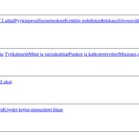
C
Lattiat
Pyykinpesu
Huonetuoksut
Keittiön puhdistus&tiskaus
Siivousväl
ta
Työkalusetit
Mitat ja suorakulmat
Puukot ja katkoteräveitset
Muuraus,r
t
Lakat
ot
Köydet,ketjut,nippusiteet,liinat