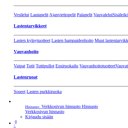
Vesilelut
Lautapelit
Ajanviettopelit
Palapelit
Vauvalelut
Sisäleiki
Lastentarvikkeet
Lasten kylpytuotteet
Lasten hampaidenhoito
Muut lastentarvikk
Vauvanhoito
Vaipat
Tutit
Tuttipullot
Ensiruokailu
Vauvanhoitotuotteet
Vauvat
Lastenruoat
Soseet
Lasten purkkiruoka
Verkkosivun hinnasto
Hinnasto
Hinnasto:
Verkkosivun hinnasto
Kirjaudu sisään
0
0