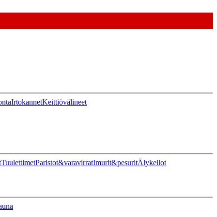
onta
Irtokannet
Keittiövälineet
t
Tuulettimet
Paristot&varavirrat
Imurit&pesurit
Älykellot
auna