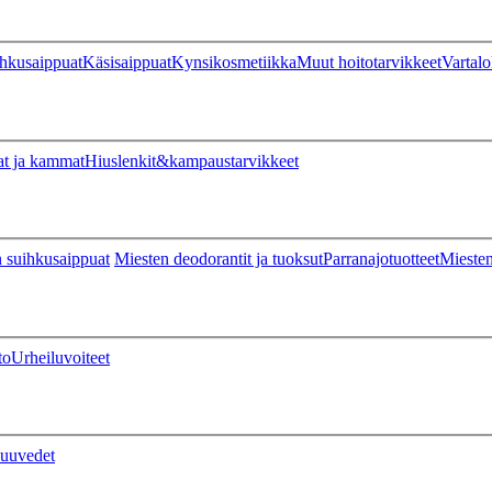
hkusaippuat
Käsisaippuat
Kynsikosmetiikka
Muut hoitotarvikkeet
Vartalo
at ja kammat
Hiuslenkit&kampaustarvikkeet
 suihkusaippuat
Miesten deodorantit ja tuoksut
Parranajotuotteet
Miesten
to
Urheiluvoiteet
uuvedet