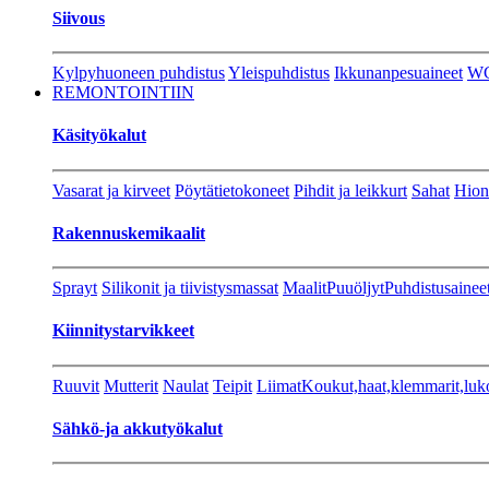
Siivous
Kylpyhuoneen puhdistus
Yleispuhdistus
Ikkunanpesuaineet
W
REMONTOINTIIN
Käsityökalut
Vasarat ja kirveet
Pöytätietokoneet
Pihdit ja leikkurt
Sahat
Hion
Rakennuskemikaalit
Sprayt
Silikonit ja tiivistysmassat
Maalit
Puuöljyt
Puhdistusainee
Kiinnitystarvikkeet
Ruuvit
Mutterit
Naulat
Teipit
Liimat
Koukut,haat,klemmarit,luk
Sähkö-ja akkutyökalut