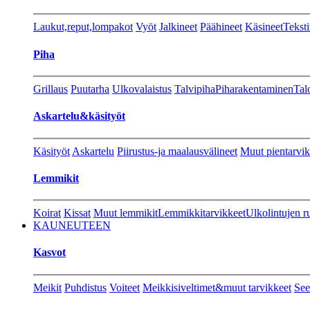
Laukut,reput,lompakot
Vyöt
Jalkineet
Päähineet
Käsineet
Teksti
Piha
Grillaus
Puutarha
Ulkovalaistus
Talvipiha
Piharakentaminen
Tal
Askartelu&käsityöt
Käsityöt
Askartelu
Piirustus-ja maalausvälineet
Muut pientarvik
Lemmikit
Koirat
Kissat
Muut lemmikit
Lemmikkitarvikkeet
Ulkolintujen r
KAUNEUTEEN
Kasvot
Meikit
Puhdistus
Voiteet
Meikkisiveltimet&muut tarvikkeet
See