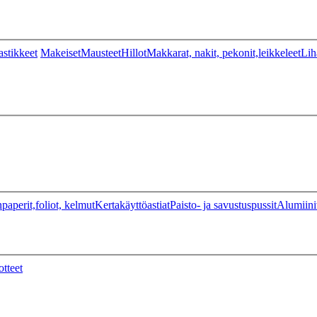
stikkeet
Makeiset
Mausteet
Hillot
Makkarat, nakit, pekonit,leikkeleet
Lih
paperit,foliot, kelmut
Kertakäyttöastiat
Paisto- ja savustuspussit
Alumiini
otteet