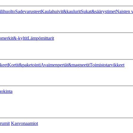
ilihuolto
Sadevarusteet
Kaulahuivit&kaulurit
Sukat&säärystimet
Naisten v
omerkit&-kyltit
Lämpömittarit
keet
Kortit&paketointi
Avaimenpertät&magneetit
Toimistotarvikkeet
uokinta
rumit
Kasvonaamiot