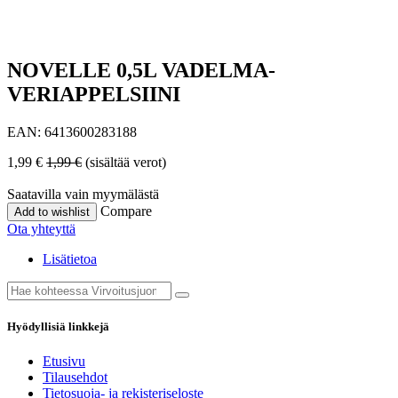
NOVELLE 0,5L VADELMA-
VERIAPPELSIINI
EAN:
6413600283188
1,99
€
1,99
€
(sisältää verot)
Saatavilla vain myymälästä
Compare
Add to wishlist
Ota yhteyttä
Lisätietoa
Hyödyllisiä linkkejä
Etusivu
Tilausehdot
Tietosuoja- ja rekisteriseloste