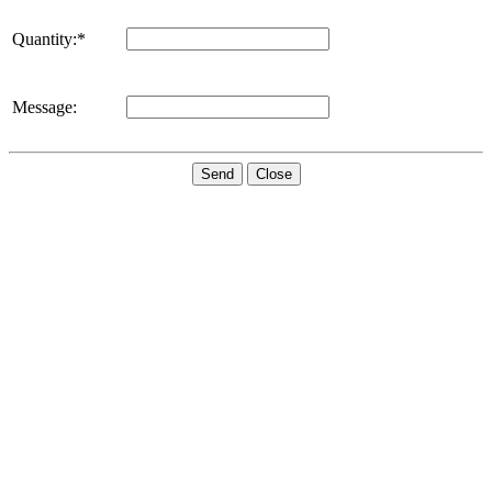
Quantity:*
Message:
Send
Close