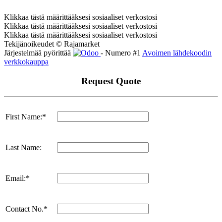
Klikkaa tästä määrittääksesi sosiaaliset verkostosi
Klikkaa tästä määrittääksesi sosiaaliset verkostosi
Klikkaa tästä määrittääksesi sosiaaliset verkostosi
Tekijänoikeudet © Rajamarket
Järjestelmää pyörittää
- Numero #1
Avoimen lähdekoodin
verkkokauppa
Request Quote
First Name:*
Last Name:
Email:*
Contact No.*