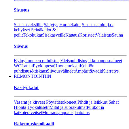
Sisustus
Sisustustekstiilit
Säilytys
Huonekalut
Sisustustaulut ja -
kehykset
Seinäkellot &
peilit
Tekokukat
Sisäkasveille
Kattaus
Koristeet
Valaistus
Sauna
Siivous
Kylpyhuoneen puhdistus
Yleispuhdistus
Ikkunanpesuaineet
WC
Lattiat
Pyykinpesu
Huonetuoksut
Keittiön
puhdistus&tiskaus
Siivousvälineet
Ämpärit&vadit
Kierrätys
REMONTOINTIIN
Käsityökalut
Vasarat ja kirveet
Pöytätietokoneet
Pihdit ja leikkurt
Sahat
Hionta
Työkalusetit
Mitat ja suorakulmat
Puukot ja
katkoteräveitset
Muuraus,rappaus,laatoitus
Rakennuskemikaalit