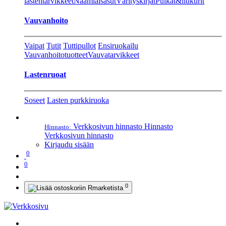
lastentarvikkeet
Naamiaisasut
Värityskirjat
Pulkat&liukurit
Vauvanhoito
Vaipat
Tutit
Tuttipullot
Ensiruokailu
Vauvanhoitotuotteet
Vauvatarvikkeet
Lastenruoat
Soseet
Lasten purkkiruoka
Verkkosivun hinnasto
Hinnasto
Hinnasto:
Verkkosivun hinnasto
Kirjaudu sisään
0
0
0