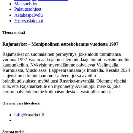
Maksuehdot
Palautusohjeet
Asia​k​aspalvelu
​Yritysasiakkaat
Tietoa meistä
Rajamarket – Monipuolinen ostoskokemus vuodesta 1997
Rajamarket on suomalainen perheyritys, joka aloitti toimintansa
vuonna 1997 Vaalimaalla ja on sittemmin laajentunut useisiin muihin
kaupunkeihin. Nykyisin myymälämme palvelevat Vaalimaalla,
Karhulassa, Mustolassa, Lappeenrannassa ja Imatralla. Kesällä 2024
laajensimme toimintaamme Lahteen, jossa avattiin
brändiuudistuksen myötä uusi Rmarket-myymälä. Olemme ylpeitä
siitä, että Rajamarketille on myönnetty Avainlippu-merkki, joka
kertoo palveluidemme kotimaisuudesta ja vastuullisuudesta.
Ole meihin yhteydessä
info@r
market.fi
Seuraa meitä