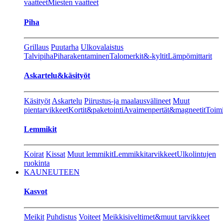
vaatteet
Miesten vaatteet
Piha
Grillaus
Puutarha
Ulkovalaistus
Talvipiha
Piharakentaminen
Talomerkit&-kyltit
Lämpömittarit
Askartelu&käsityöt
Käsityöt
Askartelu
Piirustus-ja maalausvälineet
Muut
pientarvikkeet
Kortit&paketointi
Avaimenpertät&magneetit
Toimi
Lemmikit
Koirat
Kissat
Muut lemmikit
Lemmikkitarvikkeet
Ulkolintujen
ruokinta
KAUNEUTEEN
Kasvot
Meikit
Puhdistus
Voiteet
Meikkisiveltimet&muut tarvikkeet