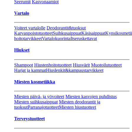
Seerumit
Kasvonaamiot
Vartalo
Voiteet vartalolle
Deodorantit&tuoksut
Karvanpoistotuotteet
Suihkusaippuat
Käsisaippuat
Kynsikosmeti
hoitotarvikkeet
Vartalokuorinta
Itseruskettavat
Hiukset
Shampoot
Hiustenhoitotuotteet
Hiusvärit
Muotoilutuotteet
Harjat ja kammat
Hiuslenkit&kampaustarvikkeet
Miesten kosmetiikka
Miesten päivä- ja yövoiteet
Miesten kasvojen puhdistus
Miesten suihkusaippuat
Miesten deodorantit ja
tuoksut
Parranajotuotteet
Miesten hiustuotteet
Terveystuotteet