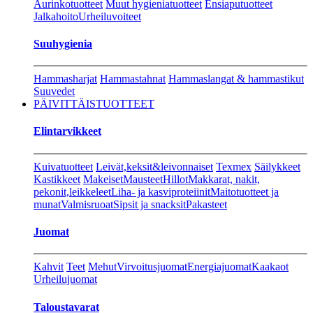
Aurinkotuotteet
Muut hygieniatuotteet
Ensiaputuotteet
Jalkahoito
Urheiluvoiteet
Suuhygienia
Hammasharjat
Hammastahnat
Hammaslangat & hammastikut
Suuvedet
PÄIVITTÄISTUOTTEET
Elintarvikkeet
Kuivatuotteet
Leivät,keksit&leivonnaiset
Texmex
Säilykkeet
Kastikkeet
Makeiset
Mausteet
Hillot
Makkarat, nakit,
pekonit,leikkeleet
Liha- ja kasviproteiinit
Maitotuotteet ja
munat
Valmisruoat
Sipsit ja snacksit
Pakasteet
Juomat
Kahvit
Teet
Mehut
Virvoitusjuomat
Energiajuomat
Kaakaot
Urheilujuomat
Taloustavarat