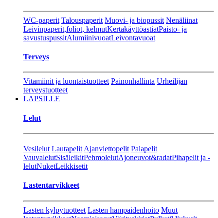
WC-paperit
Talouspaperit
Muovi- ja biopussit
Nenäliinat
Leivinpaperit,foliot, kelmut
Kertakäyttöastiat
Paisto- ja
savustuspussit
Alumiinivuoat
Leivontavuoat
Terveys
Vitamiinit ja luontaistuotteet
Painonhallinta
Urheilijan
terveystuotteet
LAPSILLE
Lelut
Vesilelut
Lautapelit
Ajanviettopelit
Palapelit
Vauvalelut
Sisäleikit
Pehmolelut
Ajoneuvot&radat
Pihapelit ja -
lelut
Nuket
Leikkisetit
Lastentarvikkeet
Lasten kylpytuotteet
Lasten hampaidenhoito
Muut