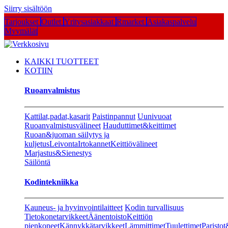
Siirry sisältöön
Tarjoukset
Outlet
Yritysasiakkaat
Rmarket
Asiakaspalvelu
Myymälät
KAIKKI TUOTTEET
KOTIIN
Ruoanvalmistus
Kattilat,padat,kasarit
Paistinpannut
Uunivuoat
Ruoanvalmistusvälineet
Hauduttimet&keittimet
Ruoan&juoman säilytys ja
kuljetus
Leivonta
Irtokannet
Keittiövälineet
Marjastus&Sienestys
Säilöntä
Kodintekniikka
Kauneus- ja hyvinvointilaitteet
Kodin turvallisuus
Tietokonetarvikkeet
Äänentoisto
Keittiön
pienkoneet
Kännykkätarvikkeet
Lämmittimet
Tuulettimet
Paristot