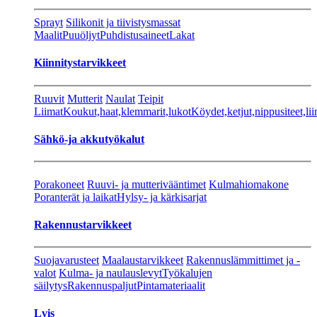
Sprayt
Silikonit ja tiivistysmassat
Maalit
Puuöljyt
Puhdistusaineet
Lakat
Kiinnitystarvikkeet
Ruuvit
Mutterit
Naulat
Teipit
Liimat
Koukut,haat,klemmarit,lukot
Köydet,ketjut,nippusiteet,lii
Sähkö-ja akkutyökalut
Porakoneet
Ruuvi- ja mutterivääntimet
Kulmahiomakone
Poranterät ja laikat
Hylsy- ja kärkisarjat
Rakennustarvikkeet
Suojavarusteet
Maalaustarvikkeet
Rakennuslämmittimet ja -
valot
Kulma- ja naulauslevyt
Työkalujen
säilytys
Rakennuspaljut
Pintamateriaalit
Lvis