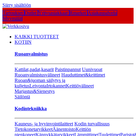
Siirry sisältöön
Tarjoukset
Outlet
Yritysasiakkaat
Rmarket
Asiakaspalvelu
Myymälät
KAIKKI TUOTTEET
KOTIIN
Ruoanvalmistus
Kattilat,padat,kasarit
Paistinpannut
Uunivuoat
Ruoanvalmistusvälineet
Hauduttimet&keittimet
Ruoan&juoman säilytys ja
kuljetus
Leivonta
Irtokannet
Keittiövälineet
Marjastus&Sienestys
Säilöntä
Kodintekniikka
Kauneus- ja hyvinvointilaitteet
Kodin turvallisuus
Tietokonetarvikkeet
Äänentoisto
Keittiön
pienkoneet
Kännykkätarvikkeet
Lämmittimet
Tuulettimet
Paristot