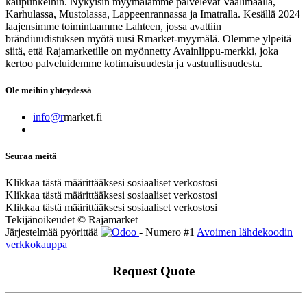
kaupunkeihin. Nykyisin myymälämme palvelevat Vaalimaalla,
Karhulassa, Mustolassa, Lappeenrannassa ja Imatralla. Kesällä 2024
laajensimme toimintaamme Lahteen, jossa avattiin
brändiuudistuksen myötä uusi Rmarket-myymälä. Olemme ylpeitä
siitä, että Rajamarketille on myönnetty Avainlippu-merkki, joka
kertoo palveluidemme kotimaisuudesta ja vastuullisuudesta.
Ole meihin yhteydessä
info@r
market.fi
Seuraa meitä
Klikkaa tästä määrittääksesi sosiaaliset verkostosi
Klikkaa tästä määrittääksesi sosiaaliset verkostosi
Klikkaa tästä määrittääksesi sosiaaliset verkostosi
Tekijänoikeudet © Rajamarket
Järjestelmää pyörittää
- Numero #1
Avoimen lähdekoodin
verkkokauppa
Request Quote