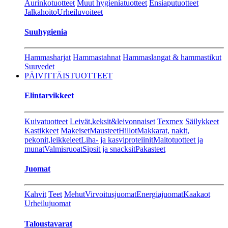
Aurinkotuotteet
Muut hygieniatuotteet
Ensiaputuotteet
Jalkahoito
Urheiluvoiteet
Suuhygienia
Hammasharjat
Hammastahnat
Hammaslangat & hammastikut
Suuvedet
PÄIVITTÄISTUOTTEET
Elintarvikkeet
Kuivatuotteet
Leivät,keksit&leivonnaiset
Texmex
Säilykkeet
Kastikkeet
Makeiset
Mausteet
Hillot
Makkarat, nakit,
pekonit,leikkeleet
Liha- ja kasviproteiinit
Maitotuotteet ja
munat
Valmisruoat
Sipsit ja snacksit
Pakasteet
Juomat
Kahvit
Teet
Mehut
Virvoitusjuomat
Energiajuomat
Kaakaot
Urheilujuomat
Taloustavarat