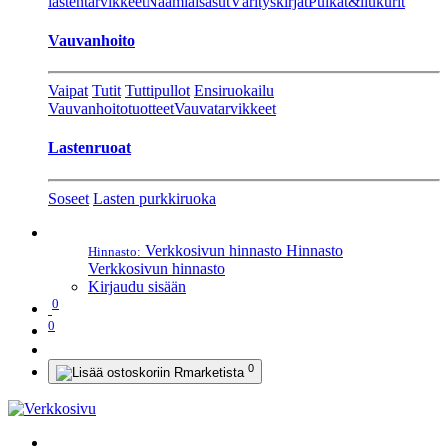
lastentarvikkeet
Naamiaisasut
Värityskirjat
Pulkat&liukurit
Vauvanhoito
Vaipat
Tutit
Tuttipullot
Ensiruokailu
Vauvanhoitotuotteet
Vauvatarvikkeet
Lastenruoat
Soseet
Lasten purkkiruoka
Verkkosivun hinnasto
Hinnasto
Hinnasto:
Verkkosivun hinnasto
Kirjaudu sisään
0
0
0