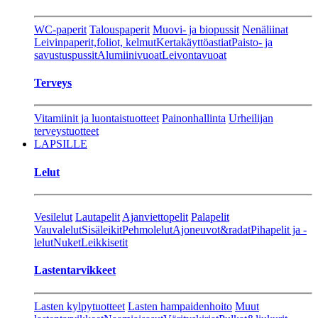
WC-paperit
Talouspaperit
Muovi- ja biopussit
Nenäliinat
Leivinpaperit,foliot, kelmut
Kertakäyttöastiat
Paisto- ja
savustuspussit
Alumiinivuoat
Leivontavuoat
Terveys
Vitamiinit ja luontaistuotteet
Painonhallinta
Urheilijan
terveystuotteet
LAPSILLE
Lelut
Vesilelut
Lautapelit
Ajanviettopelit
Palapelit
Vauvalelut
Sisäleikit
Pehmolelut
Ajoneuvot&radat
Pihapelit ja -
lelut
Nuket
Leikkisetit
Lastentarvikkeet
Lasten kylpytuotteet
Lasten hampaidenhoito
Muut