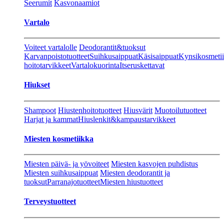
Seerumit
Kasvonaamiot
Vartalo
Voiteet vartalolle
Deodorantit&tuoksut
Karvanpoistotuotteet
Suihkusaippuat
Käsisaippuat
Kynsikosmeti
hoitotarvikkeet
Vartalokuorinta
Itseruskettavat
Hiukset
Shampoot
Hiustenhoitotuotteet
Hiusvärit
Muotoilutuotteet
Harjat ja kammat
Hiuslenkit&kampaustarvikkeet
Miesten kosmetiikka
Miesten päivä- ja yövoiteet
Miesten kasvojen puhdistus
Miesten suihkusaippuat
Miesten deodorantit ja
tuoksut
Parranajotuotteet
Miesten hiustuotteet
Terveystuotteet