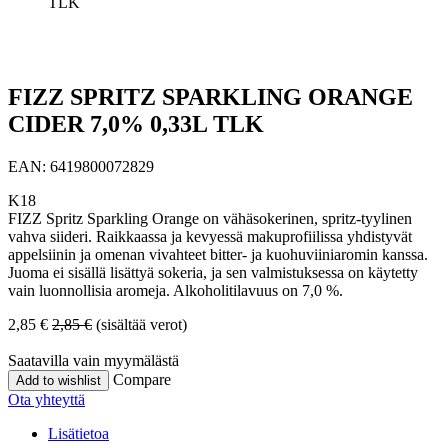
TLK
FIZZ SPRITZ SPARKLING ORANGE
CIDER 7,0% 0,33L TLK
EAN:
6419800072829
K18
FIZZ Spritz Sparkling Orange on vähäsokerinen, spritz-tyylinen
vahva siideri. Raikkaassa ja kevyessä makuprofiilissa yhdistyvät
appelsiinin ja omenan vivahteet bitter- ja kuohuviiniaromin kanssa.
Juoma ei sisällä lisättyä sokeria, ja sen valmistuksessa on käytetty
vain luonnollisia aromeja. Alkoholitilavuus on 7,0 %.
2,85
€
2,85
€
(sisältää verot)
Saatavilla vain myymälästä
Compare
Add to wishlist
Ota yhteyttä
Lisätietoa