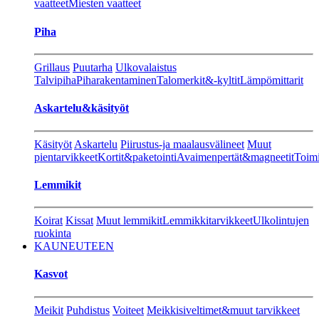
vaatteet
Miesten vaatteet
Piha
Grillaus
Puutarha
Ulkovalaistus
Talvipiha
Piharakentaminen
Talomerkit&-kyltit
Lämpömittarit
Askartelu&käsityöt
Käsityöt
Askartelu
Piirustus-ja maalausvälineet
Muut
pientarvikkeet
Kortit&paketointi
Avaimenpertät&magneetit
Toimi
Lemmikit
Koirat
Kissat
Muut lemmikit
Lemmikkitarvikkeet
Ulkolintujen
ruokinta
KAUNEUTEEN
Kasvot
Meikit
Puhdistus
Voiteet
Meikkisiveltimet&muut tarvikkeet