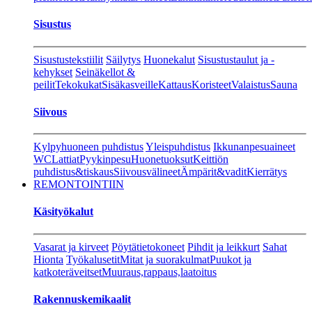
Sisustus
Sisustustekstiilit
Säilytys
Huonekalut
Sisustustaulut ja -
kehykset
Seinäkellot &
peilit
Tekokukat
Sisäkasveille
Kattaus
Koristeet
Valaistus
Sauna
Siivous
Kylpyhuoneen puhdistus
Yleispuhdistus
Ikkunanpesuaineet
WC
Lattiat
Pyykinpesu
Huonetuoksut
Keittiön
puhdistus&tiskaus
Siivousvälineet
Ämpärit&vadit
Kierrätys
REMONTOINTIIN
Käsityökalut
Vasarat ja kirveet
Pöytätietokoneet
Pihdit ja leikkurt
Sahat
Hionta
Työkalusetit
Mitat ja suorakulmat
Puukot ja
katkoteräveitset
Muuraus,rappaus,laatoitus
Rakennuskemikaalit