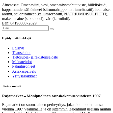
Ainesosat:
Omenaviini, vesi, omenatäysmehutiiviste, hiilidioksidi,
happamuudensäätöaineet (sitruunahappo, natriumsitraatti), luontaiset
aromit, säilöntäaineet (kaliumsorbaatti, NATRIUMDISULFIITTI),
makeutusaine (sukraloosi), väri (karmiinit).
Ean: 6419800072829
Hyödyllisiä linkkejä
Etusivu
Tilausehdot
Tietosuoja- ja rekisteriseloste
Maksuehdot
Palautusohjeet
Asia​k​aspalvelu
​Yritysasiakkaat
Tietoa meistä
Rajamarket – Monipuolinen ostoskokemus vuodesta 1997
Rajamarket on suomalainen perheyritys, joka aloitti toimintansa
vuonna 1997 Vaalimaalla ja on sittemmin laajentunut useisiin muihin