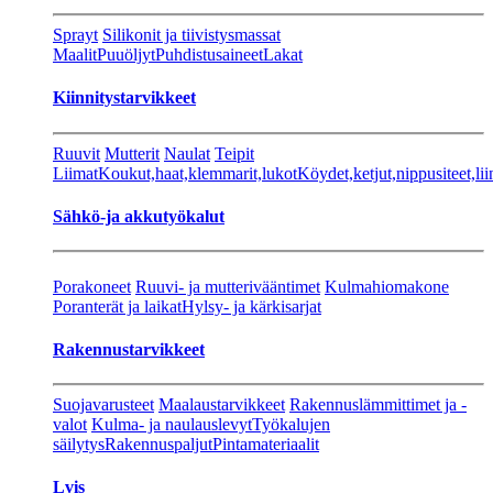
Sprayt
Silikonit ja tiivistysmassat
Maalit
Puuöljyt
Puhdistusaineet
Lakat
Kiinnitystarvikkeet
Ruuvit
Mutterit
Naulat
Teipit
Liimat
Koukut,haat,klemmarit,lukot
Köydet,ketjut,nippusiteet,lii
Sähkö-ja akkutyökalut
Porakoneet
Ruuvi- ja mutterivääntimet
Kulmahiomakone
Poranterät ja laikat
Hylsy- ja kärkisarjat
Rakennustarvikkeet
Suojavarusteet
Maalaustarvikkeet
Rakennuslämmittimet ja -
valot
Kulma- ja naulauslevyt
Työkalujen
säilytys
Rakennuspaljut
Pintamateriaalit
Lvis