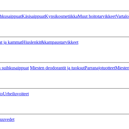
hkusaippuat
Käsisaippuat
Kynsikosmetiikka
Muut hoitotarvikkeet
Vartalo
at ja kammat
Hiuslenkit&kampaustarvikkeet
 suihkusaippuat
Miesten deodorantit ja tuoksut
Parranajotuotteet
Miesten
to
Urheiluvoiteet
uuvedet