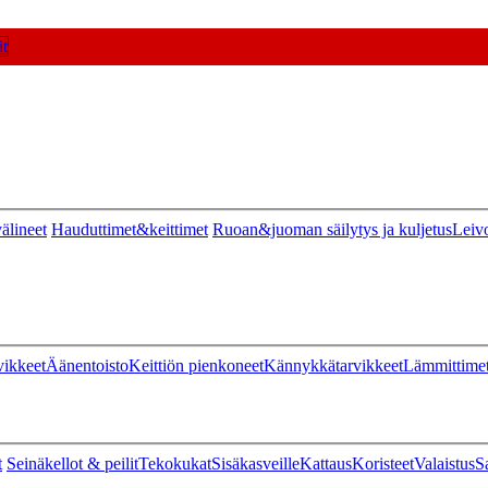
t
älineet
Hauduttimet&keittimet
Ruoan&juoman säilytys ja kuljetus
Leiv
vikkeet
Äänentoisto
Keittiön pienkoneet
Kännykkätarvikkeet
Lämmittime
t
Seinäkellot & peilit
Tekokukat
Sisäkasveille
Kattaus
Koristeet
Valaistus
S