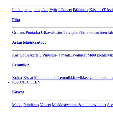
Laukut,reput,lompakot
Vyöt
Jalkineet
Päähineet
Käsineet
Teksti
Piha
Grillaus
Puutarha
Ulkovalaistus
Talvipiha
Piharakentaminen
Tal
Askartelu&käsityöt
Käsityöt
Askartelu
Piirustus-ja maalausvälineet
Muut pientarvik
Lemmikit
Koirat
Kissat
Muut lemmikit
Lemmikkitarvikkeet
Ulkolintujen r
KAUNEUTEEN
Kasvot
Meikit
Puhdistus
Voiteet
Meikkisiveltimet&muut tarvikkeet
See