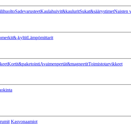
ilihuolto
Sadevarusteet
Kaulahuivit&kaulurit
Sukat&säärystimet
Naisten v
omerkit&-kyltit
Lämpömittarit
keet
Kortit&paketointi
Avaimenpertät&magneetit
Toimistotarvikkeet
uokinta
rumit
Kasvonaamiot