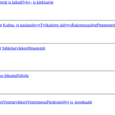
erät ja laikat
Hylsy- ja kärkisarjat
ot
Kulma- ja naulauslevyt
Työkalujen säilytys
Rakennuspaljut
Pintamateri
t
Sähkötarvikkeet
Ilmastointi
u liikunta
Palloilu
et
Venetarvikkeet
Veneenpesu
Pienkoneöljyt ja -kemikaalit