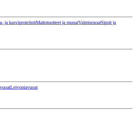
a- ja kasviproteiinit
Maitotuotteet ja munat
Valmisruoat
Sipsit ja
vuoat
Leivontavuoat