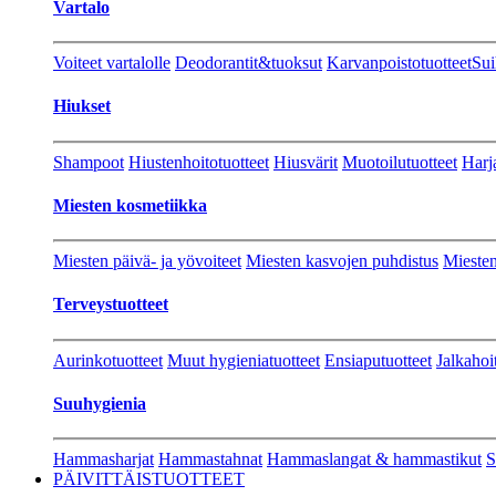
Vartalo
Voiteet vartalolle
Deodorantit&tuoksut
Karvanpoistotuotteet
Sui
Hiukset
Shampoot
Hiustenhoitotuotteet
Hiusvärit
Muotoilutuotteet
Harj
Miesten kosmetiikka
Miesten päivä- ja yövoiteet
Miesten kasvojen puhdistus
Miesten
Terveystuotteet
Aurinkotuotteet
Muut hygieniatuotteet
Ensiaputuotteet
Jalkahoi
Suuhygienia
Hammasharjat
Hammastahnat
Hammaslangat & hammastikut
S
PÄIVITTÄISTUOTTEET