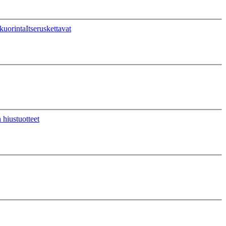
kuorinta
Itseruskettavat
 hiustuotteet