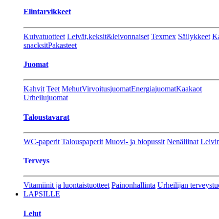
Elintarvikkeet
Kuivatuotteet
Leivät,keksit&leivonnaiset
Texmex
Säilykkeet
Ka
snacksit
Pakasteet
Juomat
Kahvit
Teet
Mehut
Virvoitusjuomat
Energiajuomat
Kaakaot
Urheilujuomat
Taloustavarat
WC-paperit
Talouspaperit
Muovi- ja biopussit
Nenäliinat
Leivin
Terveys
Vitamiinit ja luontaistuotteet
Painonhallinta
Urheilijan terveystu
LAPSILLE
Lelut