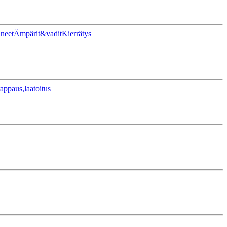
ineet
Ämpärit&vadit
Kierrätys
appaus,laatoitus