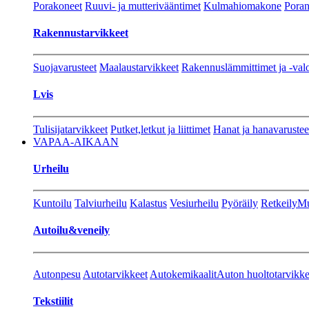
Porakoneet
Ruuvi- ja mutterivääntimet
Kulmahiomakone
Porant
Rakennustarvikkeet
Suojavarusteet
Maalaustarvikkeet
Rakennuslämmittimet ja -val
Lvis
Tulisijatarvikkeet
Putket,letkut ja liittimet
Hanat ja hanavarustee
VAPAA-AIKAAN
Urheilu
Kuntoilu
Talviurheilu
Kalastus
Vesiurheilu
Pyöräily
Retkeily
Mu
Autoilu&veneily
Autonpesu
Autotarvikkeet
Autokemikaalit
Auton huoltotarvikke
Tekstiilit