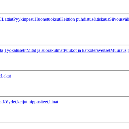
C
Lattiat
Pyykinpesu
Huonetuoksut
Keittiön puhdistus&tiskaus
Siivousväl
ta
Työkalusetit
Mitat ja suorakulmat
Puukot ja katkoteräveitset
Muuraus,r
t
Lakat
ot
Köydet,ketjut,nippusiteet,liinat