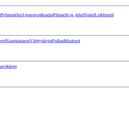
t
Pehmolelut
Ajoneuvot&radat
Pihapelit ja -lelut
Nuket
Leikkisetit
eet
Naamiaisasut
Värityskirjat
Pulkat&liukurit
arvikkeet