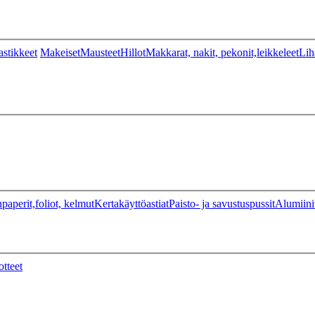
stikkeet
Makeiset
Mausteet
Hillot
Makkarat, nakit, pekonit,leikkeleet
Lih
paperit,foliot, kelmut
Kertakäyttöastiat
Paisto- ja savustuspussit
Alumiini
otteet