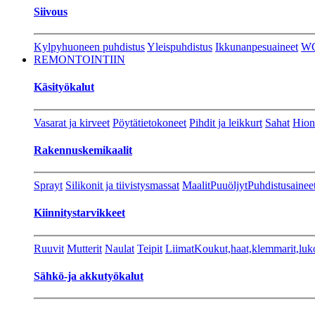
Siivous
Kylpyhuoneen puhdistus
Yleispuhdistus
Ikkunanpesuaineet
W
REMONTOINTIIN
Käsityökalut
Vasarat ja kirveet
Pöytätietokoneet
Pihdit ja leikkurt
Sahat
Hion
Rakennuskemikaalit
Sprayt
Silikonit ja tiivistysmassat
Maalit
Puuöljyt
Puhdistusainee
Kiinnitystarvikkeet
Ruuvit
Mutterit
Naulat
Teipit
Liimat
Koukut,haat,klemmarit,luk
Sähkö-ja akkutyökalut