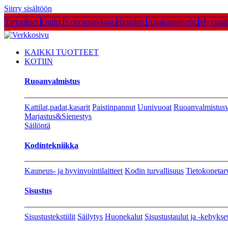
Siirry sisältöön
Tarjoukset
Outlet
Yritysasiakkaat
Rmarket
Asiakaspalvelu
Myymälä
KAIKKI TUOTTEET
KOTIIN
Ruoanvalmistus
Kattilat,padat,kasarit
Paistinpannut
Uunivuoat
Ruoanvalmistusv
Marjastus&Sienestys
Säilöntä
Kodintekniikka
Kauneus- ja hyvinvointilaitteet
Kodin turvallisuus
Tietokonetar
Sisustus
Sisustustekstiilit
Säilytys
Huonekalut
Sisustustaulut ja -kehykse