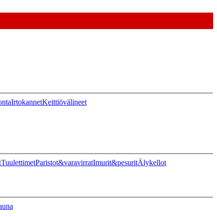
onta
Irtokannet
Keittiövälineet
t
Tuulettimet
Paristot&varavirrat
Imurit&pesurit
Älykellot
auna