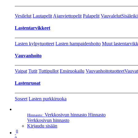
Vesilelut
Lautapelit
Ajanviettopelit
Palapelit
Vauvalelut
Sisäleiki
Lastentarvikkeet
Lasten kylpytuotteet
Lasten hampaidenhoito
Muut lastentarvikk
Vauvanhoito
Vaipat
Tutit
Tuttipullot
Ensiruokailu
Vauvanhoitotuotteet
Vauvat
Lastenruoat
Soseet
Lasten purkkiruoka
Verkkosivun hinnasto
Hinnasto
Hinnasto:
Verkkosivun hinnasto
Kirjaudu sisään
0
0