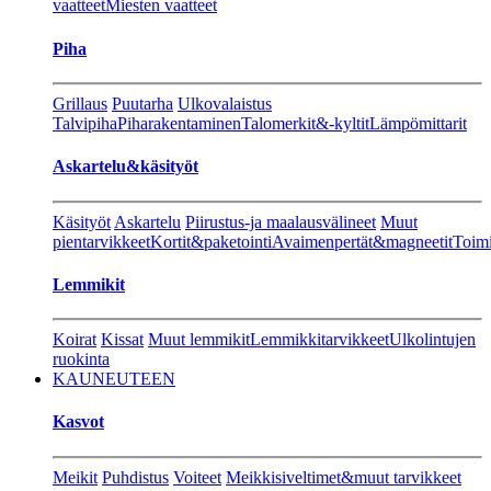
vaatteet
Miesten vaatteet
Piha
Grillaus
Puutarha
Ulkovalaistus
Talvipiha
Piharakentaminen
Talomerkit&-kyltit
Lämpömittarit
Askartelu&käsityöt
Käsityöt
Askartelu
Piirustus-ja maalausvälineet
Muut
pientarvikkeet
Kortit&paketointi
Avaimenpertät&magneetit
Toimi
Lemmikit
Koirat
Kissat
Muut lemmikit
Lemmikkitarvikkeet
Ulkolintujen
ruokinta
KAUNEUTEEN
Kasvot
Meikit
Puhdistus
Voiteet
Meikkisiveltimet&muut tarvikkeet