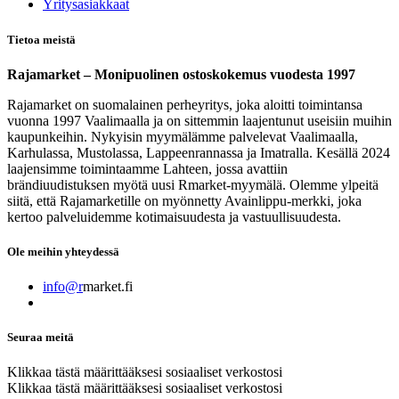
​Yritysasiakkaat
Tietoa meistä
Rajamarket – Monipuolinen ostoskokemus vuodesta 1997
Rajamarket on suomalainen perheyritys, joka aloitti toimintansa
vuonna 1997 Vaalimaalla ja on sittemmin laajentunut useisiin muihin
kaupunkeihin. Nykyisin myymälämme palvelevat Vaalimaalla,
Karhulassa, Mustolassa, Lappeenrannassa ja Imatralla. Kesällä 2024
laajensimme toimintaamme Lahteen, jossa avattiin
brändiuudistuksen myötä uusi Rmarket-myymälä. Olemme ylpeitä
siitä, että Rajamarketille on myönnetty Avainlippu-merkki, joka
kertoo palveluidemme kotimaisuudesta ja vastuullisuudesta.
Ole meihin yhteydessä
info@r
market.fi
Seuraa meitä
Klikkaa tästä määrittääksesi sosiaaliset verkostosi
Klikkaa tästä määrittääksesi sosiaaliset verkostosi