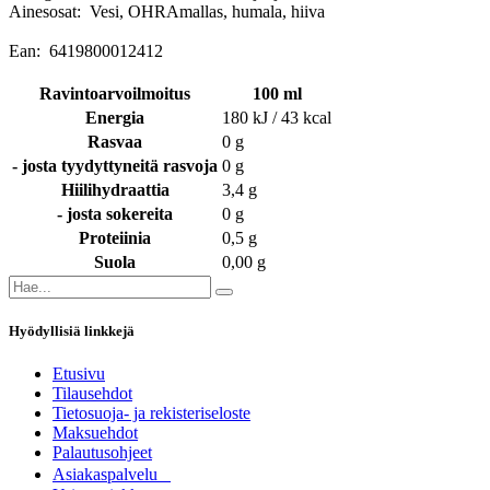
Ainesosat: Vesi, OHRAmallas, humala, hiiva
Ean: 6419800012412
Ravintoarvoilmoitus
100 ml
Energia
180 kJ / 43 kcal
Rasvaa
0 g
- josta tyydyttyneitä rasvoja
0 g
Hiilihydraattia
3,4 g
- josta sokereita
0 g
Proteiinia
0,5 g
Suola
0,00 g
Hyödyllisiä linkkejä
Etusivu
Tilausehdot
Tietosuoja- ja rekisteriseloste
Maksuehdot
Palautusohjeet
Asia​k​aspalvelu