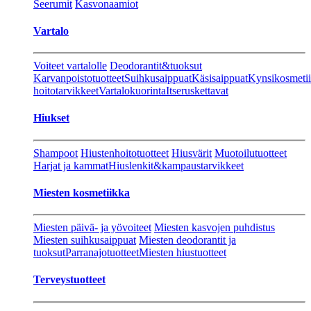
Seerumit
Kasvonaamiot
Vartalo
Voiteet vartalolle
Deodorantit&tuoksut
Karvanpoistotuotteet
Suihkusaippuat
Käsisaippuat
Kynsikosmeti
hoitotarvikkeet
Vartalokuorinta
Itseruskettavat
Hiukset
Shampoot
Hiustenhoitotuotteet
Hiusvärit
Muotoilutuotteet
Harjat ja kammat
Hiuslenkit&kampaustarvikkeet
Miesten kosmetiikka
Miesten päivä- ja yövoiteet
Miesten kasvojen puhdistus
Miesten suihkusaippuat
Miesten deodorantit ja
tuoksut
Parranajotuotteet
Miesten hiustuotteet
Terveystuotteet