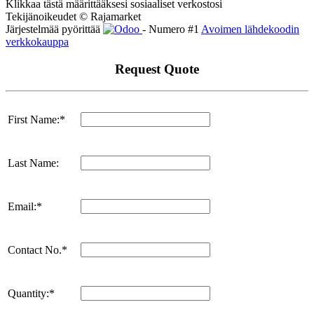
Klikkaa tästä määrittääksesi sosiaaliset verkostosi
Tekijänoikeudet © Rajamarket
Järjestelmää pyörittää
- Numero #1
Avoimen lähdekoodin
verkkokauppa
Request Quote
First Name:*
Last Name:
Email:*
Contact No.*
Quantity:*