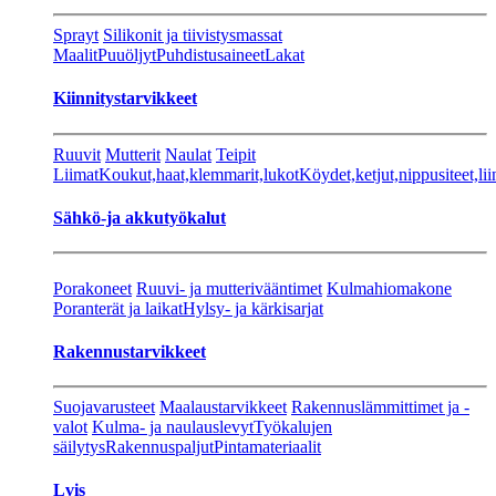
Sprayt
Silikonit ja tiivistysmassat
Maalit
Puuöljyt
Puhdistusaineet
Lakat
Kiinnitystarvikkeet
Ruuvit
Mutterit
Naulat
Teipit
Liimat
Koukut,haat,klemmarit,lukot
Köydet,ketjut,nippusiteet,lii
Sähkö-ja akkutyökalut
Porakoneet
Ruuvi- ja mutterivääntimet
Kulmahiomakone
Poranterät ja laikat
Hylsy- ja kärkisarjat
Rakennustarvikkeet
Suojavarusteet
Maalaustarvikkeet
Rakennuslämmittimet ja -
valot
Kulma- ja naulauslevyt
Työkalujen
säilytys
Rakennuspaljut
Pintamateriaalit
Lvis