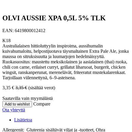
OLVI AUSSIE XPA 0,5L 5% TLK
EAN:
6419800012412
K18
Australialaisen hittioluttyylin inspiroima, aussihumalin
kuivahumaloitu, helpostijuotava täysmaltainen Extra Pale Ale, jonka
maussa on sitruksisuutta ja luumarjojen hedelmäisyyttä.
Ruokasuositus: maustettu meksikolainen ja aasialainen (thai) ruoka,
chili con carne, erilaiset curryt, grillatut liharuoat, burgerit, chicken
wingsit, ranskanperunat, merenelävät, friteeratut mustekalarenkaat.
Tarjoillaan viilennettynä, 6–9-asteisena.
3,35
€
3,35
€
(sisältää verot)
Saatavilla vain myymälästä
Compare
Add to wishlist
Ota yhteyttä
Lisätietoa
Allergeenit: Gluteenia sisältävät viljat ja -tuotteet, Ohra