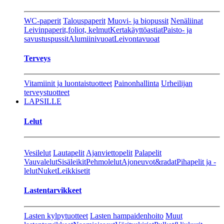
WC-paperit
Talouspaperit
Muovi- ja biopussit
Nenäliinat
Leivinpaperit,foliot, kelmut
Kertakäyttöastiat
Paisto- ja
savustuspussit
Alumiinivuoat
Leivontavuoat
Terveys
Vitamiinit ja luontaistuotteet
Painonhallinta
Urheilijan
terveystuotteet
LAPSILLE
Lelut
Vesilelut
Lautapelit
Ajanviettopelit
Palapelit
Vauvalelut
Sisäleikit
Pehmolelut
Ajoneuvot&radat
Pihapelit ja -
lelut
Nuket
Leikkisetit
Lastentarvikkeet
Lasten kylpytuotteet
Lasten hampaidenhoito
Muut