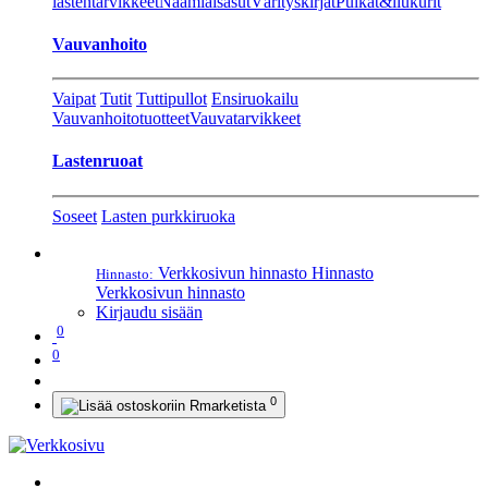
lastentarvikkeet
Naamiaisasut
Värityskirjat
Pulkat&liukurit
Vauvanhoito
Vaipat
Tutit
Tuttipullot
Ensiruokailu
Vauvanhoitotuotteet
Vauvatarvikkeet
Lastenruoat
Soseet
Lasten purkkiruoka
Verkkosivun hinnasto
Hinnasto
Hinnasto:
Verkkosivun hinnasto
Kirjaudu sisään
0
0
0