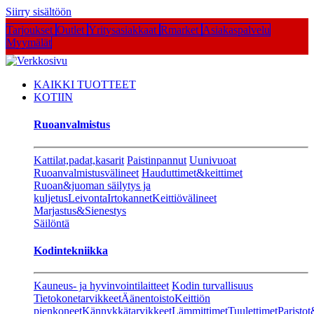
Siirry sisältöön
Tarjoukset
Outlet
Yritysasiakkaat
Rmarket
Asiakaspalvelu
Myymälät
KAIKKI TUOTTEET
KOTIIN
Ruoanvalmistus
Kattilat,padat,kasarit
Paistinpannut
Uunivuoat
Ruoanvalmistusvälineet
Hauduttimet&keittimet
Ruoan&juoman säilytys ja
kuljetus
Leivonta
Irtokannet
Keittiövälineet
Marjastus&Sienestys
Säilöntä
Kodintekniikka
Kauneus- ja hyvinvointilaitteet
Kodin turvallisuus
Tietokonetarvikkeet
Äänentoisto
Keittiön
pienkoneet
Kännykkätarvikkeet
Lämmittimet
Tuulettimet
Paristot