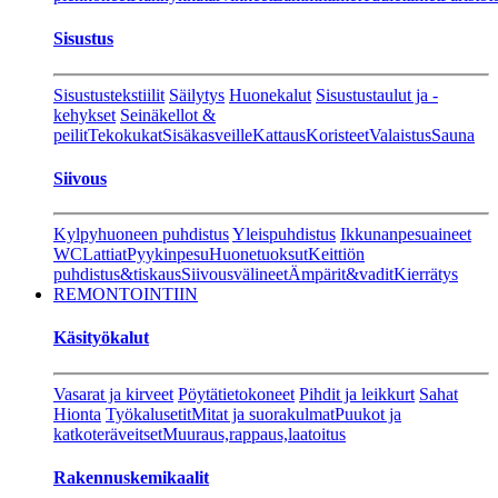
Sisustus
Sisustustekstiilit
Säilytys
Huonekalut
Sisustustaulut ja -
kehykset
Seinäkellot &
peilit
Tekokukat
Sisäkasveille
Kattaus
Koristeet
Valaistus
Sauna
Siivous
Kylpyhuoneen puhdistus
Yleispuhdistus
Ikkunanpesuaineet
WC
Lattiat
Pyykinpesu
Huonetuoksut
Keittiön
puhdistus&tiskaus
Siivousvälineet
Ämpärit&vadit
Kierrätys
REMONTOINTIIN
Käsityökalut
Vasarat ja kirveet
Pöytätietokoneet
Pihdit ja leikkurt
Sahat
Hionta
Työkalusetit
Mitat ja suorakulmat
Puukot ja
katkoteräveitset
Muuraus,rappaus,laatoitus
Rakennuskemikaalit