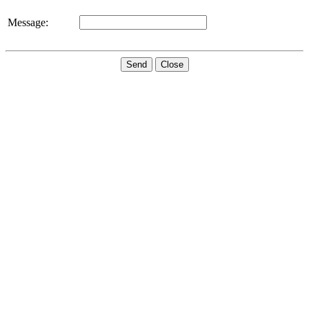
Message:
Send
Close