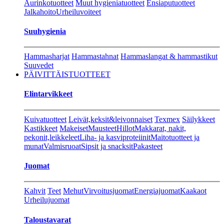
Aurinkotuotteet
Muut hygieniatuotteet
Ensiaputuotteet
Jalkahoito
Urheiluvoiteet
Suuhygienia
Hammasharjat
Hammastahnat
Hammaslangat & hammastikut
Suuvedet
PÄIVITTÄISTUOTTEET
Elintarvikkeet
Kuivatuotteet
Leivät,keksit&leivonnaiset
Texmex
Säilykkeet
Kastikkeet
Makeiset
Mausteet
Hillot
Makkarat, nakit,
pekonit,leikkeleet
Liha- ja kasviproteiinit
Maitotuotteet ja
munat
Valmisruoat
Sipsit ja snacksit
Pakasteet
Juomat
Kahvit
Teet
Mehut
Virvoitusjuomat
Energiajuomat
Kaakaot
Urheilujuomat
Taloustavarat