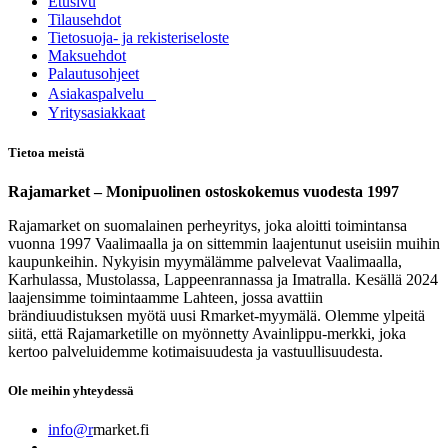
Etusivu
Tilausehdot
Tietosuoja- ja rekisteriseloste
Maksuehdot
Palautusohjeet
Asia​k​aspalvelu
​Yritysasiakkaat
Tietoa meistä
Rajamarket – Monipuolinen ostoskokemus vuodesta 1997
Rajamarket on suomalainen perheyritys, joka aloitti toimintansa
vuonna 1997 Vaalimaalla ja on sittemmin laajentunut useisiin muihin
kaupunkeihin. Nykyisin myymälämme palvelevat Vaalimaalla,
Karhulassa, Mustolassa, Lappeenrannassa ja Imatralla. Kesällä 2024
laajensimme toimintaamme Lahteen, jossa avattiin
brändiuudistuksen myötä uusi Rmarket-myymälä. Olemme ylpeitä
siitä, että Rajamarketille on myönnetty Avainlippu-merkki, joka
kertoo palveluidemme kotimaisuudesta ja vastuullisuudesta.
Ole meihin yhteydessä
info@r
market.fi