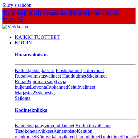
Siirry sisältöön
Tarjoukset
Outlet
Yritysasiakkaat
Rmarket
Asiakaspalvelu
Myymälät
KAIKKI TUOTTEET
KOTIIN
Ruoanvalmistus
Kattilat,padat,kasarit
Paistinpannut
Uunivuoat
Ruoanvalmistusvälineet
Hauduttimet&keittimet
Ruoan&juoman säilytys ja
kuljetus
Leivonta
Irtokannet
Keittiövälineet
Marjastus&Sienestys
Säilöntä
Kodintekniikka
Kauneus- ja hyvinvointilaitteet
Kodin turvallisuus
Tietokonetarvikkeet
Äänentoisto
Keittiön
pienkoneet
Kännykkätarvikkeet
Lämmittimet
Tuulettimet
Paristot