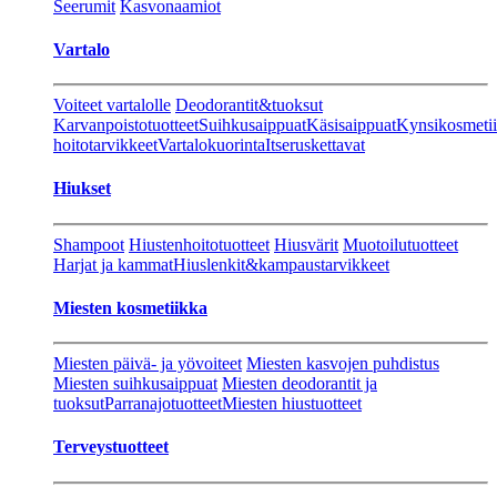
Seerumit
Kasvonaamiot
Vartalo
Voiteet vartalolle
Deodorantit&tuoksut
Karvanpoistotuotteet
Suihkusaippuat
Käsisaippuat
Kynsikosmeti
hoitotarvikkeet
Vartalokuorinta
Itseruskettavat
Hiukset
Shampoot
Hiustenhoitotuotteet
Hiusvärit
Muotoilutuotteet
Harjat ja kammat
Hiuslenkit&kampaustarvikkeet
Miesten kosmetiikka
Miesten päivä- ja yövoiteet
Miesten kasvojen puhdistus
Miesten suihkusaippuat
Miesten deodorantit ja
tuoksut
Parranajotuotteet
Miesten hiustuotteet
Terveystuotteet