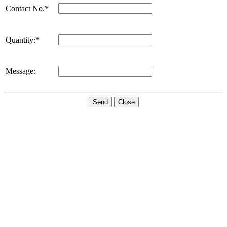
Contact No.*
Quantity:*
Message:
Send
Close