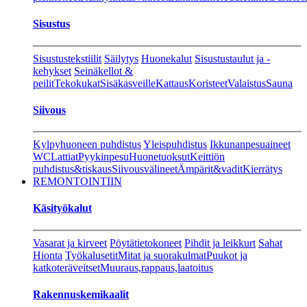
Sisustus
Sisustustekstiilit
Säilytys
Huonekalut
Sisustustaulut ja -
kehykset
Seinäkellot &
peilit
Tekokukat
Sisäkasveille
Kattaus
Koristeet
Valaistus
Sauna
Siivous
Kylpyhuoneen puhdistus
Yleispuhdistus
Ikkunanpesuaineet
WC
Lattiat
Pyykinpesu
Huonetuoksut
Keittiön
puhdistus&tiskaus
Siivousvälineet
Ämpärit&vadit
Kierrätys
REMONTOINTIIN
Käsityökalut
Vasarat ja kirveet
Pöytätietokoneet
Pihdit ja leikkurt
Sahat
Hionta
Työkalusetit
Mitat ja suorakulmat
Puukot ja
katkoteräveitset
Muuraus,rappaus,laatoitus
Rakennuskemikaalit