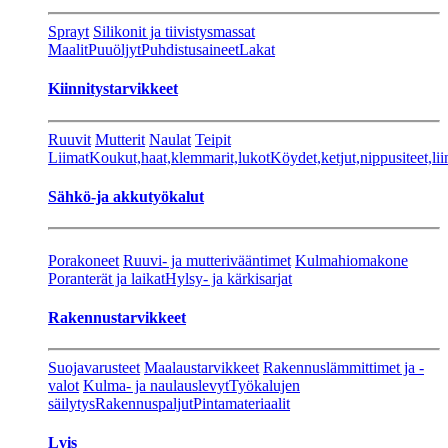
Sprayt
Silikonit ja tiivistysmassat
Maalit
Puuöljyt
Puhdistusaineet
Lakat
Kiinnitystarvikkeet
Ruuvit
Mutterit
Naulat
Teipit
Liimat
Koukut,haat,klemmarit,lukot
Köydet,ketjut,nippusiteet,lii
Sähkö-ja akkutyökalut
Porakoneet
Ruuvi- ja mutterivääntimet
Kulmahiomakone
Poranterät ja laikat
Hylsy- ja kärkisarjat
Rakennustarvikkeet
Suojavarusteet
Maalaustarvikkeet
Rakennuslämmittimet ja -
valot
Kulma- ja naulauslevyt
Työkalujen
säilytys
Rakennuspaljut
Pintamateriaalit
Lvis