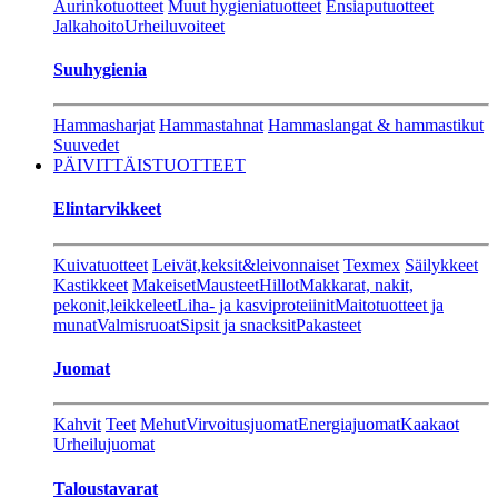
Aurinkotuotteet
Muut hygieniatuotteet
Ensiaputuotteet
Jalkahoito
Urheiluvoiteet
Suuhygienia
Hammasharjat
Hammastahnat
Hammaslangat & hammastikut
Suuvedet
PÄIVITTÄISTUOTTEET
Elintarvikkeet
Kuivatuotteet
Leivät,keksit&leivonnaiset
Texmex
Säilykkeet
Kastikkeet
Makeiset
Mausteet
Hillot
Makkarat, nakit,
pekonit,leikkeleet
Liha- ja kasviproteiinit
Maitotuotteet ja
munat
Valmisruoat
Sipsit ja snacksit
Pakasteet
Juomat
Kahvit
Teet
Mehut
Virvoitusjuomat
Energiajuomat
Kaakaot
Urheilujuomat
Taloustavarat