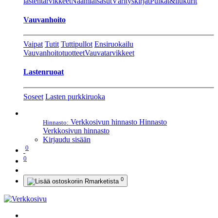
lastentarvikkeet
Naamiaisasut
Värityskirjat
Pulkat&liukurit
Vauvanhoito
Vaipat
Tutit
Tuttipullot
Ensiruokailu
Vauvanhoitotuotteet
Vauvatarvikkeet
Lastenruoat
Soseet
Lasten purkkiruoka
Verkkosivun hinnasto
Hinnasto
Hinnasto:
Verkkosivun hinnasto
Kirjaudu sisään
0
0
0