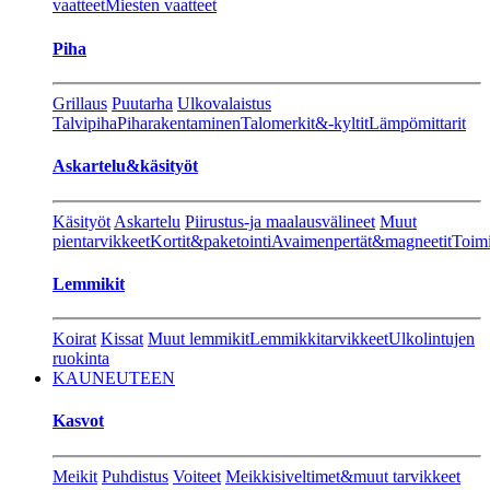
vaatteet
Miesten vaatteet
Piha
Grillaus
Puutarha
Ulkovalaistus
Talvipiha
Piharakentaminen
Talomerkit&-kyltit
Lämpömittarit
Askartelu&käsityöt
Käsityöt
Askartelu
Piirustus-ja maalausvälineet
Muut
pientarvikkeet
Kortit&paketointi
Avaimenpertät&magneetit
Toimi
Lemmikit
Koirat
Kissat
Muut lemmikit
Lemmikkitarvikkeet
Ulkolintujen
ruokinta
KAUNEUTEEN
Kasvot
Meikit
Puhdistus
Voiteet
Meikkisiveltimet&muut tarvikkeet