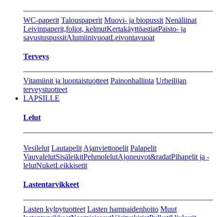
WC-paperit
Talouspaperit
Muovi- ja biopussit
Nenäliinat
Leivinpaperit,foliot, kelmut
Kertakäyttöastiat
Paisto- ja
savustuspussit
Alumiinivuoat
Leivontavuoat
Terveys
Vitamiinit ja luontaistuotteet
Painonhallinta
Urheilijan
terveystuotteet
LAPSILLE
Lelut
Vesilelut
Lautapelit
Ajanviettopelit
Palapelit
Vauvalelut
Sisäleikit
Pehmolelut
Ajoneuvot&radat
Pihapelit ja -
lelut
Nuket
Leikkisetit
Lastentarvikkeet
Lasten kylpytuotteet
Lasten hampaidenhoito
Muut