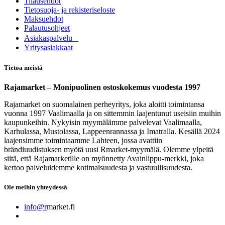
Tilausehdot
Tietosuoja- ja rekisteriseloste
Maksuehdot
Palautusohjeet
Asia​k​aspalvelu
​Yritysasiakkaat
Tietoa meistä
Rajamarket – Monipuolinen ostoskokemus vuodesta 1997
Rajamarket on suomalainen perheyritys, joka aloitti toimintansa
vuonna 1997 Vaalimaalla ja on sittemmin laajentunut useisiin muihin
kaupunkeihin. Nykyisin myymälämme palvelevat Vaalimaalla,
Karhulassa, Mustolassa, Lappeenrannassa ja Imatralla. Kesällä 2024
laajensimme toimintaamme Lahteen, jossa avattiin
brändiuudistuksen myötä uusi Rmarket-myymälä. Olemme ylpeitä
siitä, että Rajamarketille on myönnetty Avainlippu-merkki, joka
kertoo palveluidemme kotimaisuudesta ja vastuullisuudesta.
Ole meihin yhteydessä
info@r
market.fi