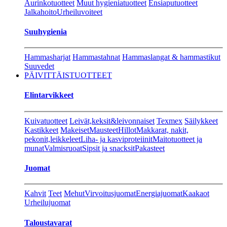
Aurinkotuotteet
Muut hygieniatuotteet
Ensiaputuotteet
Jalkahoito
Urheiluvoiteet
Suuhygienia
Hammasharjat
Hammastahnat
Hammaslangat & hammastikut
Suuvedet
PÄIVITTÄISTUOTTEET
Elintarvikkeet
Kuivatuotteet
Leivät,keksit&leivonnaiset
Texmex
Säilykkeet
Kastikkeet
Makeiset
Mausteet
Hillot
Makkarat, nakit,
pekonit,leikkeleet
Liha- ja kasviproteiinit
Maitotuotteet ja
munat
Valmisruoat
Sipsit ja snacksit
Pakasteet
Juomat
Kahvit
Teet
Mehut
Virvoitusjuomat
Energiajuomat
Kaakaot
Urheilujuomat
Taloustavarat