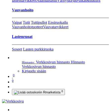
lastentarvikkeet
Naamiaisasut
Värityskirjat
Pulkat&liukurit
Vauvanhoito
Vaipat
Tutit
Tuttipullot
Ensiruokailu
Vauvanhoitotuotteet
Vauvatarvikkeet
Lastenruoat
Soseet
Lasten purkkiruoka
Verkkosivun hinnasto
Hinnasto
Hinnasto:
Verkkosivun hinnasto
Kirjaudu sisään
0
0
0