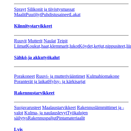
Sprayt
Silikonit ja tiivistysmassat
Maalit
Puuöljyt
Puhdistusaineet
Lakat
Kiinnitystarvikkeet
Ruuvit
Mutterit
Naulat
Teipit
Liimat
Koukut,haat,klemmarit,lukot
Köydet,ketjut,nippusiteet,lii
Sähkö-ja akkutyökalut
Porakoneet
Ruuvi- ja mutterivääntimet
Kulmahiomakone
Poranterät ja laikat
Hylsy- ja kärkisarjat
Rakennustarvikkeet
Suojavarusteet
Maalaustarvikkeet
Rakennuslämmittimet ja -
valot
Kulma- ja naulauslevyt
Työkalujen
säilytys
Rakennuspaljut
Pintamateriaalit
Lvis