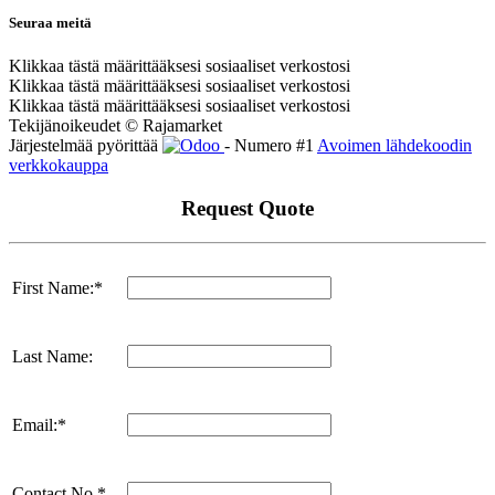
Seuraa meitä
Klikkaa tästä määrittääksesi sosiaaliset verkostosi
Klikkaa tästä määrittääksesi sosiaaliset verkostosi
Klikkaa tästä määrittääksesi sosiaaliset verkostosi
Tekijänoikeudet © Rajamarket
Järjestelmää pyörittää
- Numero #1
Avoimen lähdekoodin
verkkokauppa
Request Quote
First Name:*
Last Name:
Email:*
Contact No.*