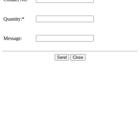
Quantity:*
Message:
Send
Close