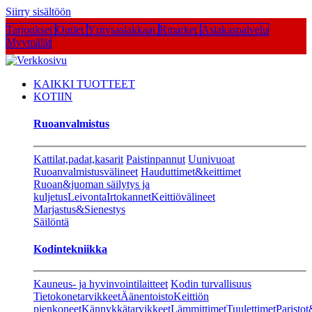
Siirry sisältöön
Tarjoukset
Outlet
Yritysasiakkaat
Rmarket
Asiakaspalvelu
Myymälät
KAIKKI TUOTTEET
KOTIIN
Ruoanvalmistus
Kattilat,padat,kasarit
Paistinpannut
Uunivuoat
Ruoanvalmistusvälineet
Hauduttimet&keittimet
Ruoan&juoman säilytys ja
kuljetus
Leivonta
Irtokannet
Keittiövälineet
Marjastus&Sienestys
Säilöntä
Kodintekniikka
Kauneus- ja hyvinvointilaitteet
Kodin turvallisuus
Tietokonetarvikkeet
Äänentoisto
Keittiön
pienkoneet
Kännykkätarvikkeet
Lämmittimet
Tuulettimet
Paristot