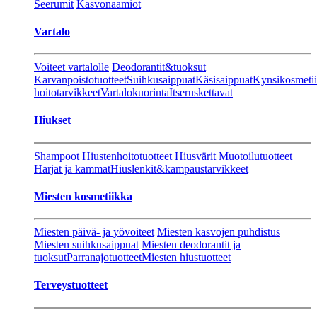
Seerumit
Kasvonaamiot
Vartalo
Voiteet vartalolle
Deodorantit&tuoksut
Karvanpoistotuotteet
Suihkusaippuat
Käsisaippuat
Kynsikosmeti
hoitotarvikkeet
Vartalokuorinta
Itseruskettavat
Hiukset
Shampoot
Hiustenhoitotuotteet
Hiusvärit
Muotoilutuotteet
Harjat ja kammat
Hiuslenkit&kampaustarvikkeet
Miesten kosmetiikka
Miesten päivä- ja yövoiteet
Miesten kasvojen puhdistus
Miesten suihkusaippuat
Miesten deodorantit ja
tuoksut
Parranajotuotteet
Miesten hiustuotteet
Terveystuotteet