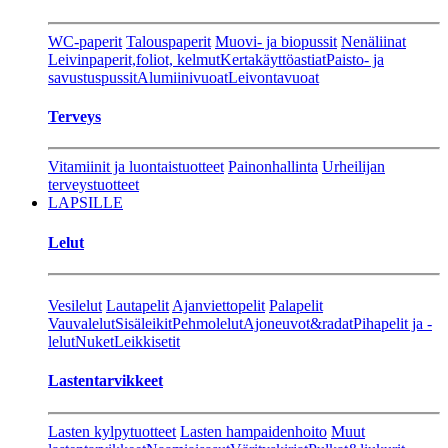
WC-paperit
Talouspaperit
Muovi- ja biopussit
Nenäliinat
Leivinpaperit,foliot, kelmut
Kertakäyttöastiat
Paisto- ja
savustuspussit
Alumiinivuoat
Leivontavuoat
Terveys
Vitamiinit ja luontaistuotteet
Painonhallinta
Urheilijan
terveystuotteet
LAPSILLE
Lelut
Vesilelut
Lautapelit
Ajanviettopelit
Palapelit
Vauvalelut
Sisäleikit
Pehmolelut
Ajoneuvot&radat
Pihapelit ja -
lelut
Nuket
Leikkisetit
Lastentarvikkeet
Lasten kylpytuotteet
Lasten hampaidenhoito
Muut