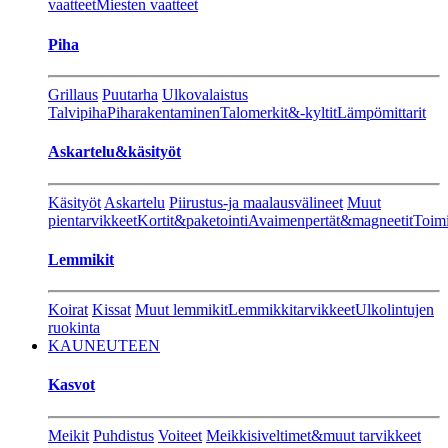
vaatteet
Miesten vaatteet
Piha
Grillaus
Puutarha
Ulkovalaistus
Talvipiha
Piharakentaminen
Talomerkit&-kyltit
Lämpömittarit
Askartelu&käsityöt
Käsityöt
Askartelu
Piirustus-ja maalausvälineet
Muut
pientarvikkeet
Kortit&paketointi
Avaimenpertät&magneetit
Toimi
Lemmikit
Koirat
Kissat
Muut lemmikit
Lemmikkitarvikkeet
Ulkolintujen
ruokinta
KAUNEUTEEN
Kasvot
Meikit
Puhdistus
Voiteet
Meikkisiveltimet&muut tarvikkeet