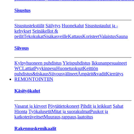
Sisustus
Sisustustekstiilit
Säilytys
Huonekalut
Sisustustaulut ja -
kehykset
Seinäkellot &
peilit
Tekokukat
Sisäkasveille
Kattaus
Koristeet
Valaistus
Sauna
Siivous
Kylpyhuoneen puhdistus
Yleispuhdistus
Ikkunanpesuaineet
WC
Lattiat
Pyykinpesu
Huonetuoksut
Keittiön
puhdistus&tiskaus
Siivousvälineet
Ämpärit&vadit
Kierrätys
REMONTOINTIIN
Käsityökalut
Vasarat ja kirveet
Pöytätietokoneet
Pihdit ja leikkurt
Sahat
Hionta
Työkalusetit
Mitat ja suorakulmat
Puukot ja
katkoteräveitset
Muuraus,rappaus,laatoitus
Rakennuskemikaalit